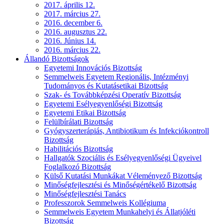
2017. április 12.
2017. március 27.
2016. december 6.
2016. augusztus 22.
2016. Június 14.
2016. március 22.
Állandó Bizottságok
Egyetemi Innovációs Bizottság
Semmelweis Egyetem Regionális, Intézményi
Tudományos és Kutatásetikai Bizottság
Szak- és Továbbképzési Operatív Bizottság
Egyetemi Esélyegyenlőségi Bizottság
Egyetemi Etikai Bizottság
Felülbírálati Bizottság
Gyógyszerterápiás, Antibiotikum és Infekciókontroll
Bizottság
Habilitációs Bizottság
Hallgatók Szociális és Esélyegyenlőségi Ügyeivel
Foglalkozó Bizottság
Külső Kutatási Munkákat Véleményező Bizottság
Minőségfejlesztési és Minőségértékelő Bizottság
Minőségfejlesztési Tanács
Professzorok Semmelweis Kollégiuma
Semmelweis Egyetem Munkahelyi és Állatjóléti
Bizottság