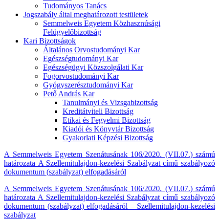
Tudományos Tanács
Jogszabály által meghatározott testületek
Semmelweis Egyetem Közhasznúsági
Felügyelőbizottság
Kari Bizottságok
Általános Orvostudományi Kar
Egészségtudományi Kar
Egészségügyi Közszolgálati Kar
Fogorvostudományi Kar
Gyógyszerésztudományi Kar
Pető András Kar
Tanulmányi és Vizsgabizottság
Kreditátviteli Bizottság
Etikai és Fegyelmi Bizottság
Kiadói és Könyvtár Bizottság
Gyakorlati Képzési Bizottság
A Semmelweis Egyetem Szenátusának 106/2020. (VII.07.) számú
határozata A Szellemitulajdon-kezelési Szabályzat című szabályozó
dokumentum (szabályzat) elfogadásáról
A Semmelweis Egyetem Szenátusának 106/2020. (VII.07.) számú
határozata A Szellemitulajdon-kezelési Szabályzat című szabályozó
dokumentum (szabályzat) elfogadásáról – Szellemitulajdon-kezelési
szabályzat