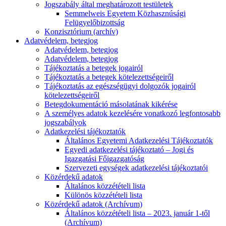
Jogszabály által meghatározott testületek
Semmelweis Egyetem Közhasznúsági
Felügyelőbizottság
Konzisztórium (archív)
Adatvédelem, betegjog
Adatvédelem, betegjog
Adatvédelem, betegjog
Tájékoztatás a betegek jogairól
Tájékoztatás a betegek kötelezettségeiről
Tájékoztatás az egészségügyi dolgozók jogairól
kötelezettségeiről
Betegdokumentáció másolatának kikérése
A személyes adatok kezelésére vonatkozó legfontosabb
jogszabályok
Adatkezelési tájékoztatók
Általános Egyetemi Adatkezelési Tájékoztatók
Egyedi adatkezelési tájékoztató – Jogi és
Igazgatási Főigazgatóság
Szervezeti egységek adatkezelési tájékoztatói
Közérdekű adatok
Általános közzétételi lista
Különös közzétételi lista
Közérdekű adatok (Archívum)
Általános közzétételi lista – 2023. január 1-től
(Archívum)