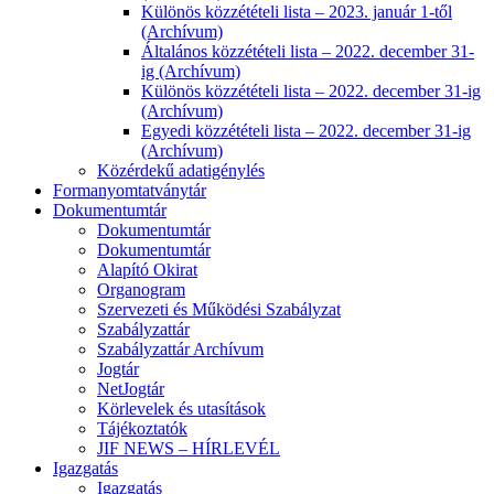
Különös közzétételi lista – 2023. január 1-től
(Archívum)
Általános közzétételi lista – 2022. december 31-
ig (Archívum)
Különös közzétételi lista – 2022. december 31-ig
(Archívum)
Egyedi közzétételi lista – 2022. december 31-ig
(Archívum)
Közérdekű adatigénylés
Formanyomtatványtár
Dokumentumtár
Dokumentumtár
Dokumentumtár
Alapító Okirat
Organogram
Szervezeti és Működési Szabályzat
Szabályzattár
Szabályzattár Archívum
Jogtár
NetJogtár
Körlevelek és utasítások
Tájékoztatók
JIF NEWS – HÍRLEVÉL
Igazgatás
Igazgatás