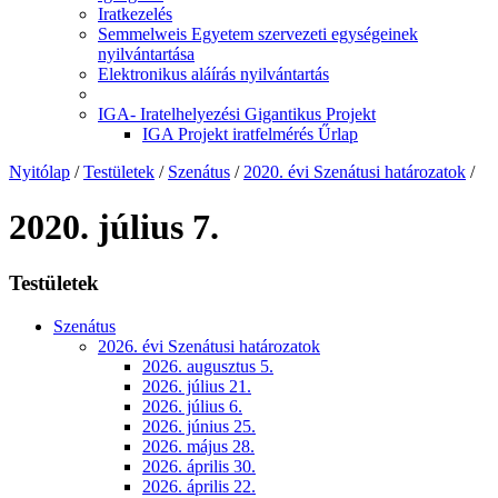
Iratkezelés
Semmelweis Egyetem szervezeti egységeinek
nyilvántartása
Elektronikus aláírás nyilvántartás
IGA- Iratelhelyezési Gigantikus Projekt
IGA Projekt iratfelmérés Űrlap
Nyitólap
/
Testületek
/
Szenátus
/
2020. évi Szenátusi határozatok
/
2020. július 7.
Testületek
Szenátus
2026. évi Szenátusi határozatok
2026. augusztus 5.
2026. július 21.
2026. július 6.
2026. június 25.
2026. május 28.
2026. április 30.
2026. április 22.