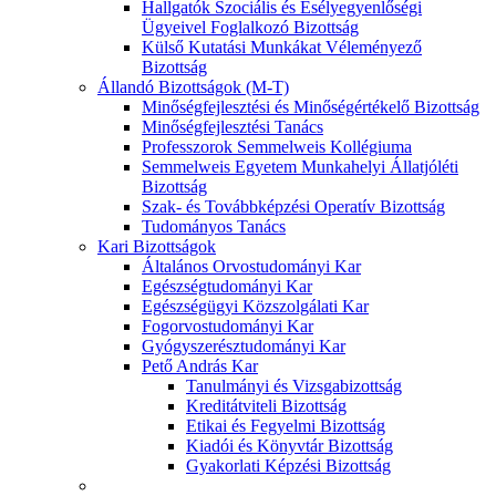
Hallgatók Szociális és Esélyegyenlőségi
Ügyeivel Foglalkozó Bizottság
Külső Kutatási Munkákat Véleményező
Bizottság
Állandó Bizottságok (M-T)
Minőségfejlesztési és Minőségértékelő Bizottság
Minőségfejlesztési Tanács
Professzorok Semmelweis Kollégiuma
Semmelweis Egyetem Munkahelyi Állatjóléti
Bizottság
Szak- és Továbbképzési Operatív Bizottság
Tudományos Tanács
Kari Bizottságok
Általános Orvostudományi Kar
Egészségtudományi Kar
Egészségügyi Közszolgálati Kar
Fogorvostudományi Kar
Gyógyszerésztudományi Kar
Pető András Kar
Tanulmányi és Vizsgabizottság
Kreditátviteli Bizottság
Etikai és Fegyelmi Bizottság
Kiadói és Könyvtár Bizottság
Gyakorlati Képzési Bizottság