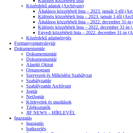
Különös közzétételi lista
Közérdekű adatok (Archívum)
Általános közzétételi lista – 2023. január 1-től (A
Különös közzétételi lista – 2023. január 1-től (Ar
Általános közzétételi lista – 2022. december 31-i
Különös közzétételi lista – 2022. december 31-ig
Egyedi közzétételi lista – 2022. december 31-ig (
Közérdekű adatigénylés
Formanyomtatványtár
Dokumentumtár
Dokumentumtár
Dokumentumtár
Alapító Okirat
Organogram
Szervezeti és Működési Szabályzat
Szabályzattár
Szabályzattár Archívum
Jogtár
NetJogtár
Körlevelek és utasítások
Tájékoztatók
JIF NEWS – HÍRLEVÉL
Igazgatás
Igazgatás
Iratkezelés