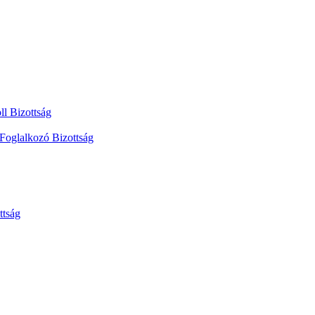
ll Bizottság
 Foglalkozó Bizottság
ttság