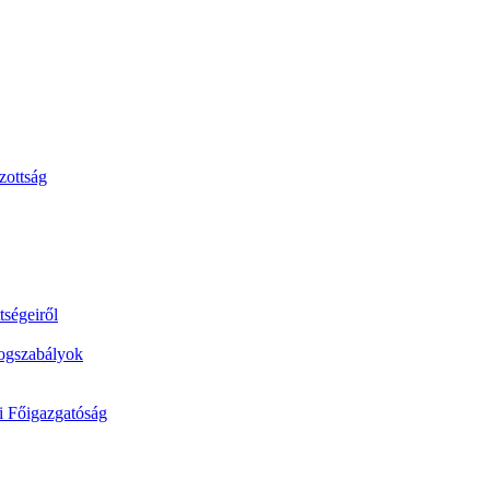
zottság
tségeiről
jogszabályok
si Főigazgatóság