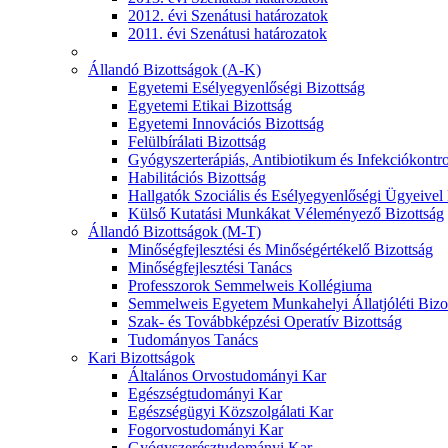
2012. évi Szenátusi határozatok
2011. évi Szenátusi határozatok
Állandó Bizottságok (A-K)
Egyetemi Esélyegyenlőségi Bizottság
Egyetemi Etikai Bizottság
Egyetemi Innovációs Bizottság
Felülbírálati Bizottság
Gyógyszerterápiás, Antibiotikum és Infekciókontro
Habilitációs Bizottság
Hallgatók Szociális és Esélyegyenlőségi Ügyeivel
Külső Kutatási Munkákat Véleményező Bizottság
Állandó Bizottságok (M-T)
Minőségfejlesztési és Minőségértékelő Bizottság
Minőségfejlesztési Tanács
Professzorok Semmelweis Kollégiuma
Semmelweis Egyetem Munkahelyi Állatjóléti Bizo
Szak- és Továbbképzési Operatív Bizottság
Tudományos Tanács
Kari Bizottságok
Általános Orvostudományi Kar
Egészségtudományi Kar
Egészségügyi Közszolgálati Kar
Fogorvostudományi Kar
Gyógyszerésztudományi Kar