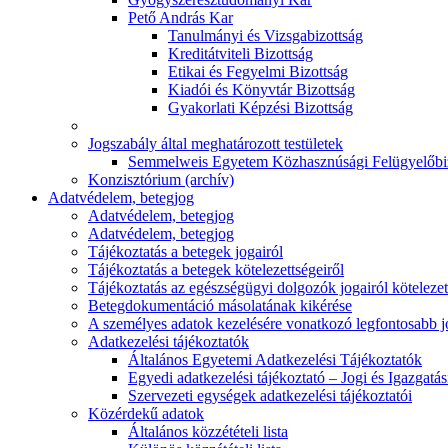
Pető András Kar
Tanulmányi és Vizsgabizottság
Kreditátviteli Bizottság
Etikai és Fegyelmi Bizottság
Kiadói és Könyvtár Bizottság
Gyakorlati Képzési Bizottság
Jogszabály által meghatározott testületek
Semmelweis Egyetem Közhasznúsági Felügyelőbi
Konzisztórium (archív)
Adatvédelem, betegjog
Adatvédelem, betegjog
Adatvédelem, betegjog
Tájékoztatás a betegek jogairól
Tájékoztatás a betegek kötelezettségeiről
Tájékoztatás az egészségügyi dolgozók jogairól kötelezet
Betegdokumentáció másolatának kikérése
A személyes adatok kezelésére vonatkozó legfontosabb 
Adatkezelési tájékoztatók
Általános Egyetemi Adatkezelési Tájékoztatók
Egyedi adatkezelési tájékoztató – Jogi és Igazgatá
Szervezeti egységek adatkezelési tájékoztatói
Közérdekű adatok
Általános közzétételi lista