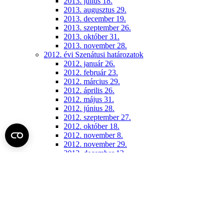
2013. július 18.
2013. augusztus 29.
2013. december 19.
2013. szeptember 26.
2013. október 31.
2013. november 28.
2012. évi Szenátusi határozatok
2012. január 26.
2012. február 23.
2012. március 29.
2012. április 26.
2012. május 31.
2012. június 28.
2012. szeptember 27.
2012. október 18.
2012. november 8.
2012. november 29.
2012. december 13.
2011. évi Szenátusi határozatok
2011. január 27-én elfogadott módosítások
2011. április 28-án elfogadott módosítások
2011. június 30-án elfogadott módosítások
2011. december 15.
Konzisztórium (archív)
2018. június 14.