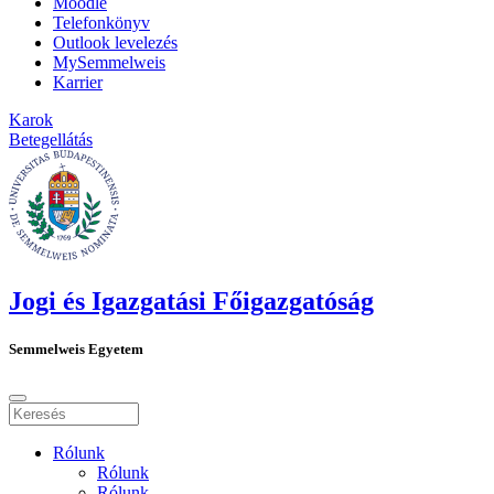
Moodle
Telefonkönyv
Outlook levelezés
MySemmelweis
Karrier
Karok
Betegellátás
Jogi és Igazgatási Főigazgatóság
Semmelweis Egyetem
Rólunk
Rólunk
Rólunk