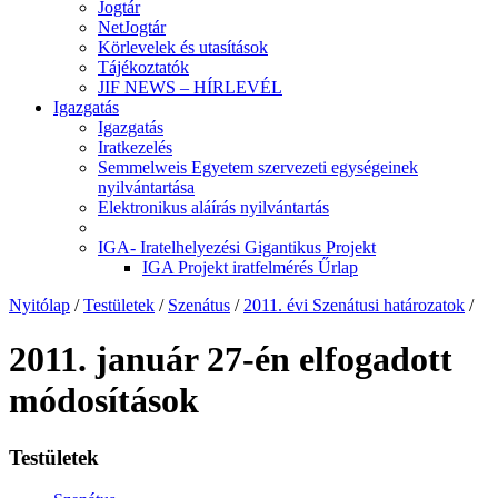
Jogtár
NetJogtár
Körlevelek és utasítások
Tájékoztatók
JIF NEWS – HÍRLEVÉL
Igazgatás
Igazgatás
Iratkezelés
Semmelweis Egyetem szervezeti egységeinek
nyilvántartása
Elektronikus aláírás nyilvántartás
IGA- Iratelhelyezési Gigantikus Projekt
IGA Projekt iratfelmérés Űrlap
Nyitólap
/
Testületek
/
Szenátus
/
2011. évi Szenátusi határozatok
/
2011. január 27-én elfogadott
módosítások
Testületek