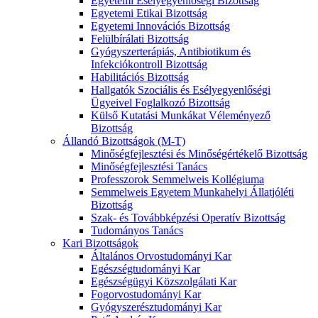
Egyetemi Esélyegyenlőségi Bizottság
Egyetemi Etikai Bizottság
Egyetemi Innovációs Bizottság
Felülbírálati Bizottság
Gyógyszerterápiás, Antibiotikum és
Infekciókontroll Bizottság
Habilitációs Bizottság
Hallgatók Szociális és Esélyegyenlőségi
Ügyeivel Foglalkozó Bizottság
Külső Kutatási Munkákat Véleményező
Bizottság
Állandó Bizottságok (M-T)
Minőségfejlesztési és Minőségértékelő Bizottság
Minőségfejlesztési Tanács
Professzorok Semmelweis Kollégiuma
Semmelweis Egyetem Munkahelyi Állatjóléti
Bizottság
Szak- és Továbbképzési Operatív Bizottság
Tudományos Tanács
Kari Bizottságok
Általános Orvostudományi Kar
Egészségtudományi Kar
Egészségügyi Közszolgálati Kar
Fogorvostudományi Kar
Gyógyszerésztudományi Kar