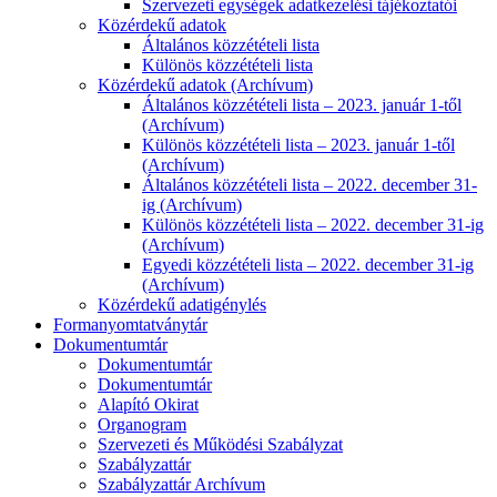
Szervezeti egységek adatkezelési tájékoztatói
Közérdekű adatok
Általános közzétételi lista
Különös közzétételi lista
Közérdekű adatok (Archívum)
Általános közzétételi lista – 2023. január 1-től
(Archívum)
Különös közzétételi lista – 2023. január 1-től
(Archívum)
Általános közzétételi lista – 2022. december 31-
ig (Archívum)
Különös közzétételi lista – 2022. december 31-ig
(Archívum)
Egyedi közzétételi lista – 2022. december 31-ig
(Archívum)
Közérdekű adatigénylés
Formanyomtatványtár
Dokumentumtár
Dokumentumtár
Dokumentumtár
Alapító Okirat
Organogram
Szervezeti és Működési Szabályzat
Szabályzattár
Szabályzattár Archívum