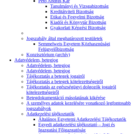
Pető András Kar
Tanulmányi és Vizsgabizottság
Kreditátviteli Bizottság
Etikai és Fegyelmi Bizottság
Kiadói és Könyvtár Bizottság
Gyakorlati Képzési Bizottság
Jogszabály által meghatározott testületek
Semmelweis Egyetem Közhasznúsági
Felügyelőbizottság
Konzisztórium (archív)
Adatvédelem, betegjog
Adatvédelem, betegjog
Adatvédelem, betegjog
Tájékoztatás a betegek jogairól
Tájékoztatás a betegek kötelezettségeiről
Tájékoztatás az egészségügyi dolgozók jogairól
kötelezettségeiről
Betegdokumentáció másolatának kikérése
A személyes adatok kezelésére vonatkozó legfontosabb
jogszabályok
Adatkezelési tájékoztatók
Általános Egyetemi Adatkezelési Tájékoztatók
Egyedi adatkezelési tájékoztató – Jogi és
Igazgatási Főigazgatóság