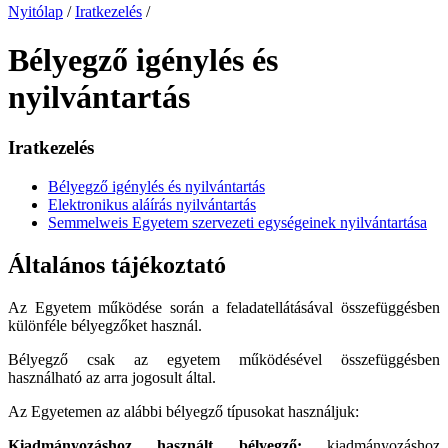
Nyitólap
/
Iratkezelés
/
Bélyegző igénylés és
nyilvántartás
Iratkezelés
Bélyegző igénylés és nyilvántartás
Elektronikus aláírás nyilvántartás
Semmelweis Egyetem szervezeti egységeinek nyilvántartása
Általános tájékoztató
Az Egyetem működése során a feladatellátásával összefüggésben
különféle bélyegzőket használ.
Bélyegző csak az egyetem működésével összefüggésben
használható az arra jogosult által.
Az Egyetemen az alábbi bélyegző típusokat használjuk:
Kiadmányozáshoz használt bélyegző:
kiadmányozáshoz