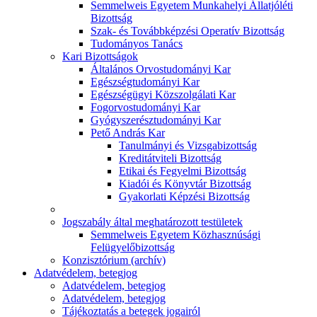
Semmelweis Egyetem Munkahelyi Állatjóléti
Bizottság
Szak- és Továbbképzési Operatív Bizottság
Tudományos Tanács
Kari Bizottságok
Általános Orvostudományi Kar
Egészségtudományi Kar
Egészségügyi Közszolgálati Kar
Fogorvostudományi Kar
Gyógyszerésztudományi Kar
Pető András Kar
Tanulmányi és Vizsgabizottság
Kreditátviteli Bizottság
Etikai és Fegyelmi Bizottság
Kiadói és Könyvtár Bizottság
Gyakorlati Képzési Bizottság
Jogszabály által meghatározott testületek
Semmelweis Egyetem Közhasznúsági
Felügyelőbizottság
Konzisztórium (archív)
Adatvédelem, betegjog
Adatvédelem, betegjog
Adatvédelem, betegjog
Tájékoztatás a betegek jogairól