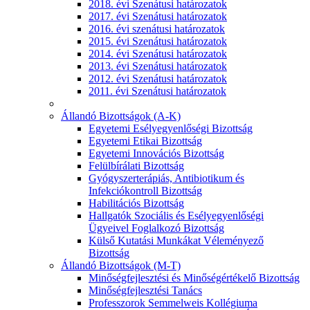
2018. évi Szenátusi határozatok
2017. évi Szenátusi határozatok
2016. évi szenátusi határozatok
2015. évi Szenátusi határozatok
2014. évi Szenátusi határozatok
2013. évi Szenátusi határozatok
2012. évi Szenátusi határozatok
2011. évi Szenátusi határozatok
Állandó Bizottságok (A-K)
Egyetemi Esélyegyenlőségi Bizottság
Egyetemi Etikai Bizottság
Egyetemi Innovációs Bizottság
Felülbírálati Bizottság
Gyógyszerterápiás, Antibiotikum és
Infekciókontroll Bizottság
Habilitációs Bizottság
Hallgatók Szociális és Esélyegyenlőségi
Ügyeivel Foglalkozó Bizottság
Külső Kutatási Munkákat Véleményező
Bizottság
Állandó Bizottságok (M-T)
Minőségfejlesztési és Minőségértékelő Bizottság
Minőségfejlesztési Tanács
Professzorok Semmelweis Kollégiuma