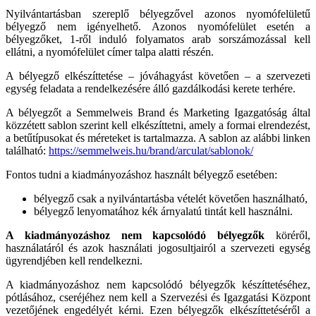
Nyilvántartásban szereplő bélyegzővel azonos nyomófelületű
bélyegző nem igényelhető. Azonos nyomófelület esetén a
bélyegzőket, 1-ről induló folyamatos arab sorszámozással kell
ellátni, a nyomófelület címer talpa alatti részén.
A bélyegző elkészíttetése – jóváhagyást követően – a szervezeti
egység feladata a rendelkezésére álló gazdálkodási kerete terhére.
A bélyegzőt a Semmelweis Brand és Marketing Igazgatóság által
közzétett sablon szerint kell elkészíttetni, amely a formai elrendezést,
a betűtípusokat és méreteket is tartalmazza. A sablon az alábbi linken
található:
https://semmelweis.hu/brand/arculat/sablonok/
Fontos tudni a kiadmányozáshoz használt bélyegző esetében:
bélyegző csak a nyilvántartásba vételét követően használható,
bélyegző lenyomatához kék árnyalatú tintát kell használni.
A kiadmányozáshoz nem kapcsolódó bélyegzők
köréről,
használatáról és azok használati jogosultjairól a szervezeti egység
ügyrendjében kell rendelkezni.
A kiadmányozáshoz nem kapcsolódó bélyegzők készíttetéséhez,
pótlásához, cseréjéhez nem kell a Szervezési és Igazgatási Központ
vezetőjének engedélyét kérni. Ezen bélyegzők elkészíttetéséről a