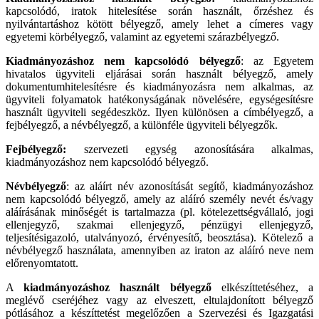
kapcsolódó, iratok hitelesítése során használt, őrzéshez és
nyilvántartáshoz kötött bélyegző, amely lehet a címeres vagy
egyetemi körbélyegző, valamint az egyetemi szárazbélyegző.
Kiadmányozáshoz nem kapcsolódó bélyegző
: az Egyetem
hivatalos ügyviteli eljárásai során használt bélyegző, amely
dokumentumhitelesítésre és kiadmányozásra nem alkalmas, az
ügyviteli folyamatok hatékonyságának növelésére, egységesítésre
használt ügyviteli segédeszköz. Ilyen különösen a címbélyegző, a
fejbélyegző, a névbélyegző, a különféle ügyviteli bélyegzők.
Fejbélyegző:
szervezeti egység azonosítására alkalmas,
kiadmányozáshoz nem kapcsolódó bélyegző.
Névbélyegző
: az aláírt név azonosítását segítő, kiadmányozáshoz
nem kapcsolódó bélyegző, amely az aláíró személy nevét és/vagy
aláírásának minőségét is tartalmazza (pl. kötelezettségvállaló, jogi
ellenjegyző, szakmai ellenjegyző, pénzügyi ellenjegyző,
teljesítésigazoló, utalványozó, érvényesítő, beosztása). Kötelező a
névbélyegző használata, amennyiben az iraton az aláíró neve nem
előrenyomtatott.
A
kiadmányozáshoz használt bélyegző
elkészíttetéséhez, a
meglévő cseréjéhez vagy az elveszett, eltulajdonított bélyegző
pótlásához a készíttetést megelőzően a Szervezési és Igazgatási