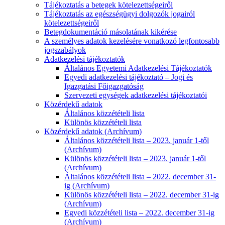
Tájékoztatás a betegek kötelezettségeiről
Tájékoztatás az egészségügyi dolgozók jogairól
kötelezettségeiről
Betegdokumentáció másolatának kikérése
A személyes adatok kezelésére vonatkozó legfontosabb
jogszabályok
Adatkezelési tájékoztatók
Általános Egyetemi Adatkezelési Tájékoztatók
Egyedi adatkezelési tájékoztató – Jogi és
Igazgatási Főigazgatóság
Szervezeti egységek adatkezelési tájékoztatói
Közérdekű adatok
Általános közzétételi lista
Különös közzétételi lista
Közérdekű adatok (Archívum)
Általános közzétételi lista – 2023. január 1-től
(Archívum)
Különös közzétételi lista – 2023. január 1-től
(Archívum)
Általános közzétételi lista – 2022. december 31-
ig (Archívum)
Különös közzétételi lista – 2022. december 31-ig
(Archívum)
Egyedi közzétételi lista – 2022. december 31-ig
(Archívum)