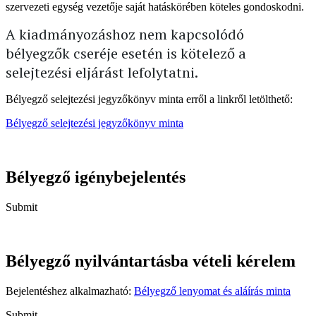
szervezeti egység vezetője saját hatáskörében köteles gondoskodni.
A kiadmányozáshoz nem kapcsolódó
bélyegzők cseréje esetén is kötelező a
selejtezési eljárást lefolytatni.
Bélyegző selejtezési jegyzőkönyv minta erről a linkről letölthető:
Bélyegző selejtezési jegyzőkönyv minta
Bélyegző igénybejelentés
Submit
Bélyegző nyilvántartásba vételi kérelem
Bejelentéshez alkalmazható:
Bélyegző lenyomat és aláírás minta
Submit