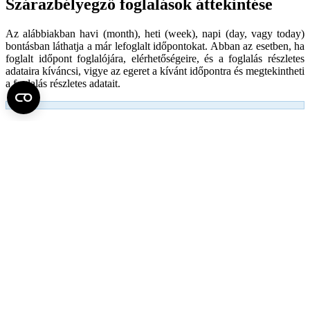
Szárazbélyegző foglalások áttekintése
Az alábbiakban havi (month), heti (week), napi (day, vagy today)
bontásban láthatja a már lefoglalt időpontokat. Abban az esetben, ha
foglalt időpont foglalójára, elérhetőségeire, és a foglalás részletes
adataira kíváncsi, vigye az egeret a kívánt időpontra és megtekintheti
a foglalás részletes adatait.
Bélyegző elvesztésének bejelentése
Kiadmányozáshoz használt bélyegző elvesztése
A nyilvántartott bélyegző elvesztésének, eltulajdonításának vagy
megsemmisülésének tényének bejelentése.
A nyilvántartott bélyegző használójának, őrzőjének, ha észleli, hogy
a bélyegző elveszett vagy eltulajdonították haladéktalanul meg kell
tennie minden szükséges intézkedést a bélyegzővel való bármilyen
visszaélés megelőzése, megakadályozása érdekében.