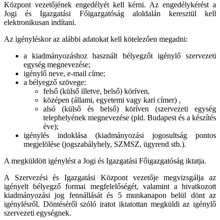
Központ vezetőjének engedélyét kell kérni. Az engedélykérést a
Jogi és Igazgatási Főigazgatóság aloldalán keresztül kell
elektronikusan indítani.
Az igényléskor az alábbi adatokat kell kötelezően megadni:
a kiadmányozáshoz használt bélyegzőt igénylő szervezeti
egység megnevezése;
igénylő neve, e-mail címe;
a bélyegző szövege:
felső (külső illetve, belső) köríven,
középen (állami, egyetemi vagy kari címer) ,
alsó (külső és belső) köríven (szervezeti egység
telephelyének megnevezése (pld. Budapest és a készítés
éve);
igénylés indoklása (kiadmányozási jogosultság pontos
megjelölése (jogszabályhely, SZMSZ, ügyrend stb.).
A megküldött igénylést a Jogi és Igazgatási Főigazgatóság iktatja.
A Szervezési és Igazgatási Központ vezetője megvizsgálja az
igényelt bélyegző formai megfelelőségét, valamint a hivatkozott
kiadmányozási jog fennállását és 5 munkanapon belül dönt az
igénylésről. Döntéséről szóló iratot iktatottan megküldi az igénylő
szervezeti egységnek.