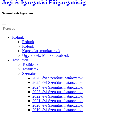
Jogi és Igazgatási Főigazgatóság
Semmelweis Egyetem
Rólunk
Rólunk
Rólunk
Kapcsolat, munkatársak
Ügyrendek, Munkautasítások
Testületek
Testületek
Testületek
Szenátus
2026. évi Szenátusi határozatok
2025. évi Szenátusi határozatok
2024. évi Szenátusi határozatok
2023. évi Szenátusi határozatok
2022. évi Szenátusi határozatok
2021. évi Szenátusi határozatok
2020. évi Szenátusi határozatok
2019. évi Szenátusi határozatok