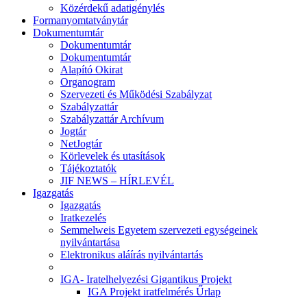
Közérdekű adatigénylés
Formanyomtatványtár
Dokumentumtár
Dokumentumtár
Dokumentumtár
Alapító Okirat
Organogram
Szervezeti és Működési Szabályzat
Szabályzattár
Szabályzattár Archívum
Jogtár
NetJogtár
Körlevelek és utasítások
Tájékoztatók
JIF NEWS – HÍRLEVÉL
Igazgatás
Igazgatás
Iratkezelés
Semmelweis Egyetem szervezeti egységeinek
nyilvántartása
Elektronikus aláírás nyilvántartás
IGA- Iratelhelyezési Gigantikus Projekt
IGA Projekt iratfelmérés Űrlap