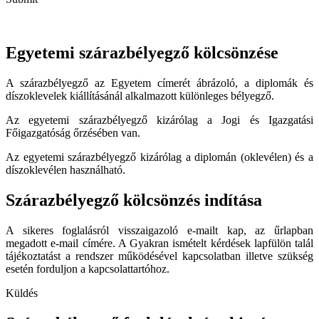
Egyetemi szárazbélyegző kölcsönzése
A szárazbélyegző az Egyetem címerét ábrázoló, a diplomák és
díszoklevelek kiállításánál alkalmazott különleges bélyegző.
Az egyetemi szárazbélyegző kizárólag a Jogi és Igazgatási
Főigazgatóság őrzésében van.
Az egyetemi szárazbélyegző kizárólag a diplomán (oklevélen) és a
díszoklevélen használható.
Szárazbélyegző kölcsönzés indítása
A sikeres foglalásról visszaigazoló e-mailt kap, az űrlapban
megadott e-mail címére. A Gyakran ismételt kérdések lapfülön talál
tájékoztatást a rendszer működésével kapcsolatban illetve szükség
esetén forduljon a kapcsolattartóhoz.
Küldés