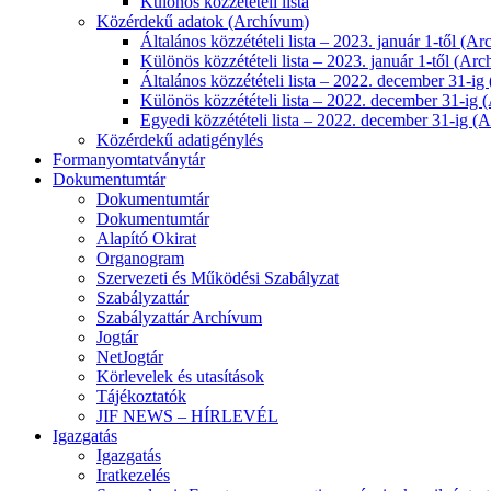
Különös közzétételi lista
Közérdekű adatok (Archívum)
Általános közzétételi lista – 2023. január 1-től (A
Különös közzétételi lista – 2023. január 1-től (Ar
Általános közzétételi lista – 2022. december 31-i
Különös közzétételi lista – 2022. december 31-ig
Egyedi közzétételi lista – 2022. december 31-ig (
Közérdekű adatigénylés
Formanyomtatványtár
Dokumentumtár
Dokumentumtár
Dokumentumtár
Alapító Okirat
Organogram
Szervezeti és Működési Szabályzat
Szabályzattár
Szabályzattár Archívum
Jogtár
NetJogtár
Körlevelek és utasítások
Tájékoztatók
JIF NEWS – HÍRLEVÉL
Igazgatás
Igazgatás
Iratkezelés