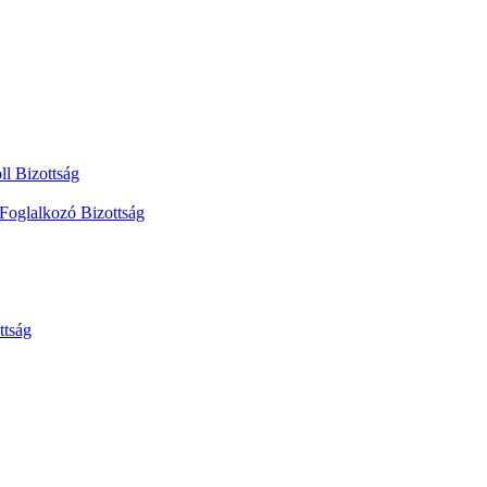
ll Bizottság
 Foglalkozó Bizottság
ttság