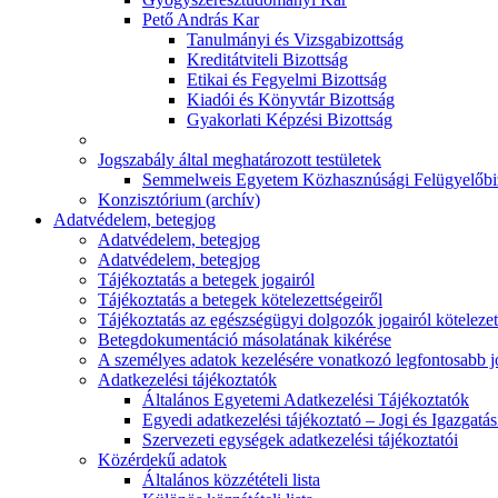
Pető András Kar
Tanulmányi és Vizsgabizottság
Kreditátviteli Bizottság
Etikai és Fegyelmi Bizottság
Kiadói és Könyvtár Bizottság
Gyakorlati Képzési Bizottság
Jogszabály által meghatározott testületek
Semmelweis Egyetem Közhasznúsági Felügyelőbi
Konzisztórium (archív)
Adatvédelem, betegjog
Adatvédelem, betegjog
Adatvédelem, betegjog
Tájékoztatás a betegek jogairól
Tájékoztatás a betegek kötelezettségeiről
Tájékoztatás az egészségügyi dolgozók jogairól kötelezet
Betegdokumentáció másolatának kikérése
A személyes adatok kezelésére vonatkozó legfontosabb 
Adatkezelési tájékoztatók
Általános Egyetemi Adatkezelési Tájékoztatók
Egyedi adatkezelési tájékoztató – Jogi és Igazgatá
Szervezeti egységek adatkezelési tájékoztatói
Közérdekű adatok
Általános közzétételi lista