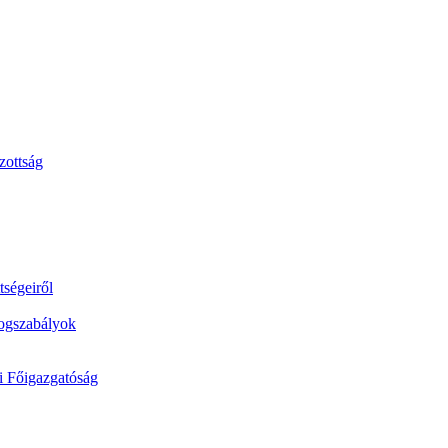
zottság
tségeiről
jogszabályok
si Főigazgatóság