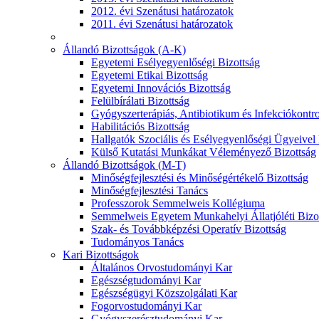
2012. évi Szenátusi határozatok
2011. évi Szenátusi határozatok
Állandó Bizottságok (A-K)
Egyetemi Esélyegyenlőségi Bizottság
Egyetemi Etikai Bizottság
Egyetemi Innovációs Bizottság
Felülbírálati Bizottság
Gyógyszerterápiás, Antibiotikum és Infekciókontro
Habilitációs Bizottság
Hallgatók Szociális és Esélyegyenlőségi Ügyeivel
Külső Kutatási Munkákat Véleményező Bizottság
Állandó Bizottságok (M-T)
Minőségfejlesztési és Minőségértékelő Bizottság
Minőségfejlesztési Tanács
Professzorok Semmelweis Kollégiuma
Semmelweis Egyetem Munkahelyi Állatjóléti Bizo
Szak- és Továbbképzési Operatív Bizottság
Tudományos Tanács
Kari Bizottságok
Általános Orvostudományi Kar
Egészségtudományi Kar
Egészségügyi Közszolgálati Kar
Fogorvostudományi Kar
Gyógyszerésztudományi Kar