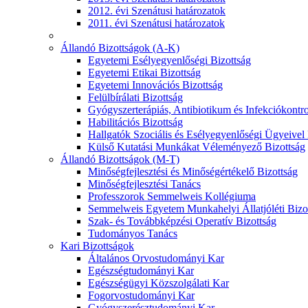
2012. évi Szenátusi határozatok
2011. évi Szenátusi határozatok
Állandó Bizottságok (A-K)
Egyetemi Esélyegyenlőségi Bizottság
Egyetemi Etikai Bizottság
Egyetemi Innovációs Bizottság
Felülbírálati Bizottság
Gyógyszerterápiás, Antibiotikum és Infekciókontro
Habilitációs Bizottság
Hallgatók Szociális és Esélyegyenlőségi Ügyeivel
Külső Kutatási Munkákat Véleményező Bizottság
Állandó Bizottságok (M-T)
Minőségfejlesztési és Minőségértékelő Bizottság
Minőségfejlesztési Tanács
Professzorok Semmelweis Kollégiuma
Semmelweis Egyetem Munkahelyi Állatjóléti Bizo
Szak- és Továbbképzési Operatív Bizottság
Tudományos Tanács
Kari Bizottságok
Általános Orvostudományi Kar
Egészségtudományi Kar
Egészségügyi Közszolgálati Kar
Fogorvostudományi Kar
Gyógyszerésztudományi Kar