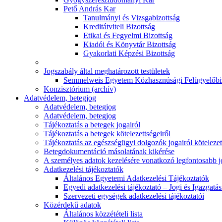
Pető András Kar
Tanulmányi és Vizsgabizottság
Kreditátviteli Bizottság
Etikai és Fegyelmi Bizottság
Kiadói és Könyvtár Bizottság
Gyakorlati Képzési Bizottság
Jogszabály által meghatározott testületek
Semmelweis Egyetem Közhasznúsági Felügyelőbi
Konzisztórium (archív)
Adatvédelem, betegjog
Adatvédelem, betegjog
Adatvédelem, betegjog
Tájékoztatás a betegek jogairól
Tájékoztatás a betegek kötelezettségeiről
Tájékoztatás az egészségügyi dolgozók jogairól kötelezet
Betegdokumentáció másolatának kikérése
A személyes adatok kezelésére vonatkozó legfontosabb 
Adatkezelési tájékoztatók
Általános Egyetemi Adatkezelési Tájékoztatók
Egyedi adatkezelési tájékoztató – Jogi és Igazgatá
Szervezeti egységek adatkezelési tájékoztatói
Közérdekű adatok
Általános közzétételi lista