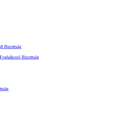
ll Bizottság
 Foglalkozó Bizottság
ttság