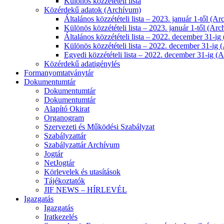
Különös közzétételi lista
Közérdekű adatok (Archívum)
Általános közzétételi lista – 2023. január 1-től (A
Különös közzétételi lista – 2023. január 1-től (Ar
Általános közzétételi lista – 2022. december 31-i
Különös közzétételi lista – 2022. december 31-ig
Egyedi közzétételi lista – 2022. december 31-ig (
Közérdekű adatigénylés
Formanyomtatványtár
Dokumentumtár
Dokumentumtár
Dokumentumtár
Alapító Okirat
Organogram
Szervezeti és Működési Szabályzat
Szabályzattár
Szabályzattár Archívum
Jogtár
NetJogtár
Körlevelek és utasítások
Tájékoztatók
JIF NEWS – HÍRLEVÉL
Igazgatás
Igazgatás
Iratkezelés