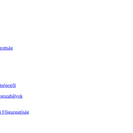
zottság
tségeiről
jogszabályok
si Főigazgatóság