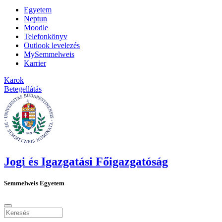
Egyetem
Neptun
Moodle
Telefonkönyv
Outlook levelezés
MySemmelweis
Karrier
Karok
Betegellátás
Jogi és Igazgatási Főigazgatóság
Semmelweis Egyetem