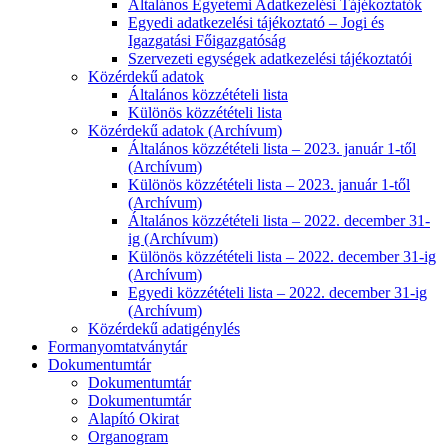
Általános Egyetemi Adatkezelési Tájékoztatók
Egyedi adatkezelési tájékoztató – Jogi és
Igazgatási Főigazgatóság
Szervezeti egységek adatkezelési tájékoztatói
Közérdekű adatok
Általános közzétételi lista
Különös közzétételi lista
Közérdekű adatok (Archívum)
Általános közzétételi lista – 2023. január 1-től
(Archívum)
Különös közzétételi lista – 2023. január 1-től
(Archívum)
Általános közzétételi lista – 2022. december 31-
ig (Archívum)
Különös közzétételi lista – 2022. december 31-ig
(Archívum)
Egyedi közzétételi lista – 2022. december 31-ig
(Archívum)
Közérdekű adatigénylés
Formanyomtatványtár
Dokumentumtár
Dokumentumtár
Dokumentumtár
Alapító Okirat
Organogram