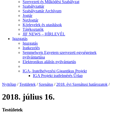
Szervezeti és Működési Szabályzat
Szabályzattár
Szabályzattár Archívum
Jogtár
NetJogtár
Körlevelek és utasítások
Tájékoztatók
JIF NEWS – HÍRLEVÉL
Igazgatás
Igazgatás
Iratkezelés
Semmelweis Egyetem szervezeti egységeinek
nyilvántartása
Elektronikus aláírás nyilvántartás
IGA- Iratelhelyezési Gigantikus Projekt
IGA Projekt iratfelmérés Űrlap
Nyitólap
/
Testületek
/
Szenátus
/
2018. évi Szenátusi határozatok
/
2018. július 16.
Testületek