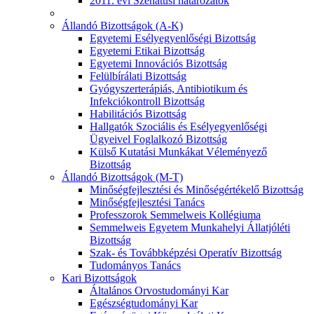
2011. évi Szenátusi határozatok
Állandó Bizottságok (A-K)
Egyetemi Esélyegyenlőségi Bizottság
Egyetemi Etikai Bizottság
Egyetemi Innovációs Bizottság
Felülbírálati Bizottság
Gyógyszerterápiás, Antibiotikum és
Infekciókontroll Bizottság
Habilitációs Bizottság
Hallgatók Szociális és Esélyegyenlőségi
Ügyeivel Foglalkozó Bizottság
Külső Kutatási Munkákat Véleményező
Bizottság
Állandó Bizottságok (M-T)
Minőségfejlesztési és Minőségértékelő Bizottság
Minőségfejlesztési Tanács
Professzorok Semmelweis Kollégiuma
Semmelweis Egyetem Munkahelyi Állatjóléti
Bizottság
Szak- és Továbbképzési Operatív Bizottság
Tudományos Tanács
Kari Bizottságok
Általános Orvostudományi Kar
Egészségtudományi Kar