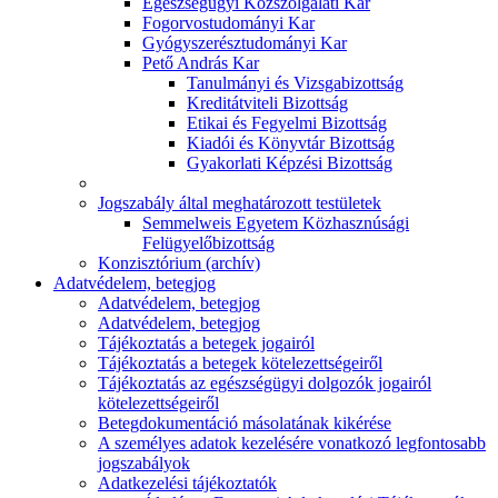
Egészségügyi Közszolgálati Kar
Fogorvostudományi Kar
Gyógyszerésztudományi Kar
Pető András Kar
Tanulmányi és Vizsgabizottság
Kreditátviteli Bizottság
Etikai és Fegyelmi Bizottság
Kiadói és Könyvtár Bizottság
Gyakorlati Képzési Bizottság
Jogszabály által meghatározott testületek
Semmelweis Egyetem Közhasznúsági
Felügyelőbizottság
Konzisztórium (archív)
Adatvédelem, betegjog
Adatvédelem, betegjog
Adatvédelem, betegjog
Tájékoztatás a betegek jogairól
Tájékoztatás a betegek kötelezettségeiről
Tájékoztatás az egészségügyi dolgozók jogairól
kötelezettségeiről
Betegdokumentáció másolatának kikérése
A személyes adatok kezelésére vonatkozó legfontosabb
jogszabályok
Adatkezelési tájékoztatók