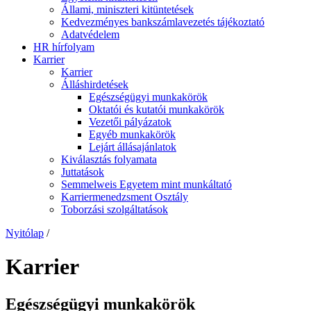
Állami, miniszteri kitüntetések
Kedvezményes bankszámlavezetés tájékoztató
Adatvédelem
HR hírfolyam
Karrier
Karrier
Álláshirdetések
Egészségügyi munkakörök
Oktatói és kutatói munkakörök
Vezetői pályázatok
Egyéb munkakörök
Lejárt állásajánlatok
Kiválasztás folyamata
Juttatások
Semmelweis Egyetem mint munkáltató
Karriermenedzsment Osztály
Toborzási szolgáltatások
Nyitólap
/
Karrier
Egészségügyi munkakörök