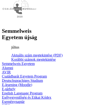
Semmelweis
Egyetem újság
július
Aktuális szám megtekintése (PDF)
Korábbi számok megtekintése
Semmelweis Egyetem
Alumni
AVIR
Családbarát Egyetem Program
Deutschsprachiges Studium
E-learning (Moodle)
E-tárhely
English Language Program
Esélyegyenlőség és Etikai Kódex
Eseménynaptár