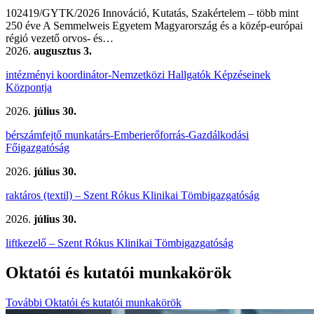
102419/GYTK/2026 Innováció, Kutatás, Szakértelem – több mint
250 éve A Semmelweis Egyetem Magyarország és a közép-európai
régió vezető orvos- és…
2026.
augusztus 3.
intézményi koordinátor-Nemzetközi Hallgatók Képzéseinek
Központja
2026.
július 30.
bérszámfejtő munkatárs-Emberierőforrás-Gazdálkodási
Főigazgatóság
2026.
július 30.
raktáros (textil) – Szent Rókus Klinikai Tömbigazgatóság
2026.
július 30.
liftkezelő – Szent Rókus Klinikai Tömbigazgatóság
Oktatói és kutatói munkakörök
További Oktatói és kutatói munkakörök