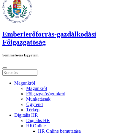
Emberierőforrás-gazdálkodási
Főigazgatóság
Semmelweis Egyetem
Magunkról
Magunkról
Főigazgatóságunkról
Munkatársak
Ügyrend
Térkép
Digitális HR
Digitális HR
HROnline
HR Online bemutatása