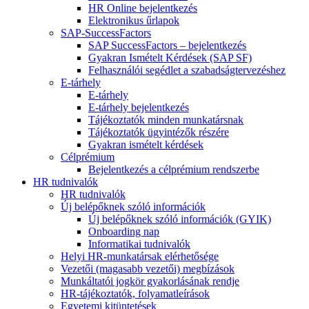
HR Online bejelentkezés
Elektronikus űrlapok
SAP-SuccessFactors
SAP SuccessFactors – bejelentkezés
Gyakran Ismételt Kérdések (SAP SF)
Felhasználói segédlet a szabadságtervezéshez
E-tárhely
E-tárhely
E-tárhely bejelentkezés
Tájékoztatók minden munkatársnak
Tájékoztatók ügyintézők részére
Gyakran ismételt kérdések
Célprémium
Bejelentkezés a célprémium rendszerbe
HR tudnivalók
HR tudnivalók
Új belépőknek szóló információk
Új belépőknek szóló információk (GYIK)
Onboarding nap
Informatikai tudnivalók
Helyi HR-munkatársak elérhetősége
Vezetői (magasabb vezetői) megbízások
Munkáltatói jogkör gyakorlásának rendje
HR-tájékoztatók, folyamatleírások
Egyetemi kitüntetések