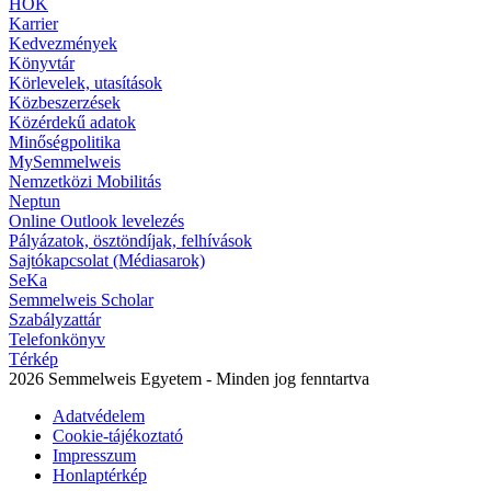
HÖK
Karrier
Kedvezmények
Könyvtár
Körlevelek, utasítások
Közbeszerzések
Közérdekű adatok
Minőségpolitika
MySemmelweis
Nemzetközi Mobilitás
Neptun
Online Outlook levelezés
Pályázatok, ösztöndíjak, felhívások
Sajtókapcsolat (Médiasarok)
SeKa
Semmelweis Scholar
Szabályzattár
Telefonkönyv
Térkép
2026 Semmelweis Egyetem - Minden jog fenntartva
Adatvédelem
Cookie-tájékoztató
Impresszum
Honlaptérkép