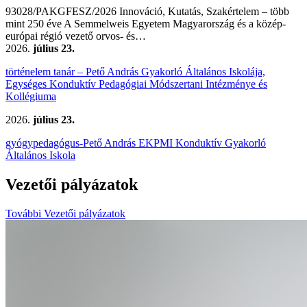
93028/PAKGFESZ/2026 Innováció, Kutatás, Szakértelem – több
mint 250 éve A Semmelweis Egyetem Magyarország és a közép-
európai régió vezető orvos- és…
2026.
július 23.
történelem tanár – Pető András Gyakorló Általános Iskolája,
Egységes Konduktív Pedagógiai Módszertani Intézménye és
Kollégiuma
2026.
július 23.
gyógypedagógus-Pető András EKPMI Konduktív Gyakorló
Általános Iskola
Vezetői pályázatok
További Vezetői pályázatok