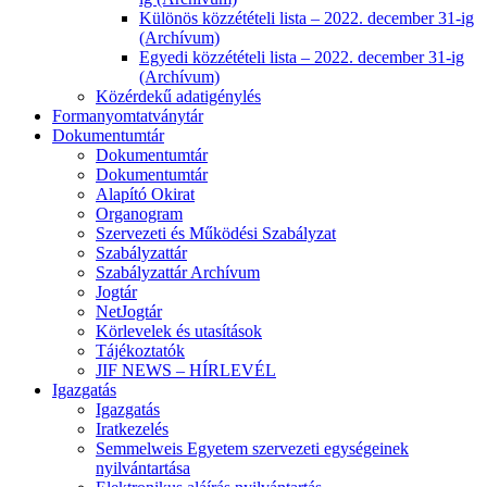
Különös közzétételi lista – 2022. december 31-ig
(Archívum)
Egyedi közzétételi lista – 2022. december 31-ig
(Archívum)
Közérdekű adatigénylés
Formanyomtatványtár
Dokumentumtár
Dokumentumtár
Dokumentumtár
Alapító Okirat
Organogram
Szervezeti és Működési Szabályzat
Szabályzattár
Szabályzattár Archívum
Jogtár
NetJogtár
Körlevelek és utasítások
Tájékoztatók
JIF NEWS – HÍRLEVÉL
Igazgatás
Igazgatás
Iratkezelés
Semmelweis Egyetem szervezeti egységeinek
nyilvántartása