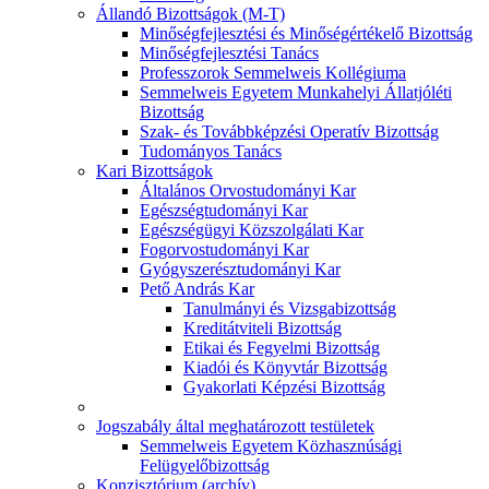
Állandó Bizottságok (M-T)
Minőségfejlesztési és Minőségértékelő Bizottság
Minőségfejlesztési Tanács
Professzorok Semmelweis Kollégiuma
Semmelweis Egyetem Munkahelyi Állatjóléti
Bizottság
Szak- és Továbbképzési Operatív Bizottság
Tudományos Tanács
Kari Bizottságok
Általános Orvostudományi Kar
Egészségtudományi Kar
Egészségügyi Közszolgálati Kar
Fogorvostudományi Kar
Gyógyszerésztudományi Kar
Pető András Kar
Tanulmányi és Vizsgabizottság
Kreditátviteli Bizottság
Etikai és Fegyelmi Bizottság
Kiadói és Könyvtár Bizottság
Gyakorlati Képzési Bizottság
Jogszabály által meghatározott testületek
Semmelweis Egyetem Közhasznúsági
Felügyelőbizottság
Konzisztórium (archív)