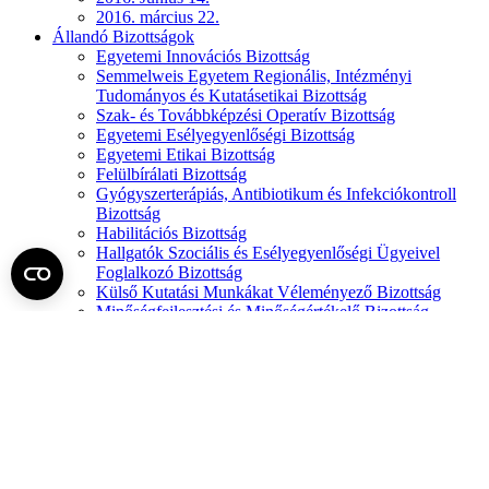
2016. március 22.
Állandó Bizottságok
Egyetemi Innovációs Bizottság
Semmelweis Egyetem Regionális, Intézményi
Tudományos és Kutatásetikai Bizottság
Szak- és Továbbképzési Operatív Bizottság
Egyetemi Esélyegyenlőségi Bizottság
Egyetemi Etikai Bizottság
Felülbírálati Bizottság
Gyógyszerterápiás, Antibiotikum és Infekciókontroll
Bizottság
Habilitációs Bizottság
Hallgatók Szociális és Esélyegyenlőségi Ügyeivel
Foglalkozó Bizottság
Külső Kutatási Munkákat Véleményező Bizottság
Minőségfejlesztési és Minőségértékelő Bizottság
Minőségfejlesztési Tanács
Professzorok Semmelweis Kollégiuma
Semmelweis Egyetem Munkahelyi és Állatjóléti
Bizottság
Tudományos Tanács
Jogszabály által meghatározott testületek
Semmelweis Egyetem Közhasznúsági
Felügyelőbizottság
Kari Bizottságok