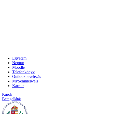
Egyetem
Neptun
Moodle
Telefonkönyv
Outlook levelezés
MySemmelweis
Karrier
Karok
Betegellátás