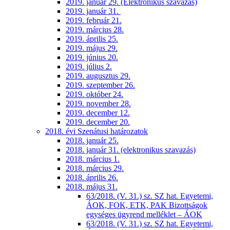
2019. január 29. (Elektronikus szavazás)
2019. január 31.
2019. február 21.
2019. március 28.
2019. április 25.
2019. május 29.
2019. június 20.
2019. július 2.
2019. augusztus 29.
2019. szeptember 26.
2019. október 24.
2019. november 28.
2019. december 12.
2019. december 20.
2018. évi Szenátusi határozatok
2018. január 25.
2018. január 31. (elektronikus szavazás)
2018. március 1.
2018. március 29.
2018. április 26.
2018. május 31.
63/2018. (V. 31.) sz. SZ hat. Egyetemi,
ÁOK, FOK, ETK, PAK Bizottságok
egységes ügyrend melléklet – ÁOK
63/2018. (V. 31.) sz. SZ hat. Egyetemi,