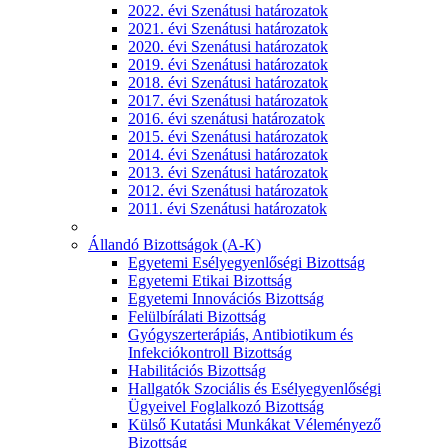
2022. évi Szenátusi határozatok
2021. évi Szenátusi határozatok
2020. évi Szenátusi határozatok
2019. évi Szenátusi határozatok
2018. évi Szenátusi határozatok
2017. évi Szenátusi határozatok
2016. évi szenátusi határozatok
2015. évi Szenátusi határozatok
2014. évi Szenátusi határozatok
2013. évi Szenátusi határozatok
2012. évi Szenátusi határozatok
2011. évi Szenátusi határozatok
Állandó Bizottságok (A-K)
Egyetemi Esélyegyenlőségi Bizottság
Egyetemi Etikai Bizottság
Egyetemi Innovációs Bizottság
Felülbírálati Bizottság
Gyógyszerterápiás, Antibiotikum és
Infekciókontroll Bizottság
Habilitációs Bizottság
Hallgatók Szociális és Esélyegyenlőségi
Ügyeivel Foglalkozó Bizottság
Külső Kutatási Munkákat Véleményező
Bizottság