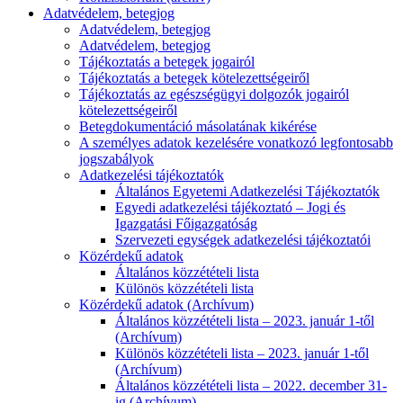
Adatvédelem, betegjog
Adatvédelem, betegjog
Adatvédelem, betegjog
Tájékoztatás a betegek jogairól
Tájékoztatás a betegek kötelezettségeiről
Tájékoztatás az egészségügyi dolgozók jogairól
kötelezettségeiről
Betegdokumentáció másolatának kikérése
A személyes adatok kezelésére vonatkozó legfontosabb
jogszabályok
Adatkezelési tájékoztatók
Általános Egyetemi Adatkezelési Tájékoztatók
Egyedi adatkezelési tájékoztató – Jogi és
Igazgatási Főigazgatóság
Szervezeti egységek adatkezelési tájékoztatói
Közérdekű adatok
Általános közzétételi lista
Különös közzétételi lista
Közérdekű adatok (Archívum)
Általános közzétételi lista – 2023. január 1-től
(Archívum)
Különös közzétételi lista – 2023. január 1-től
(Archívum)
Általános közzétételi lista – 2022. december 31-
ig (Archívum)