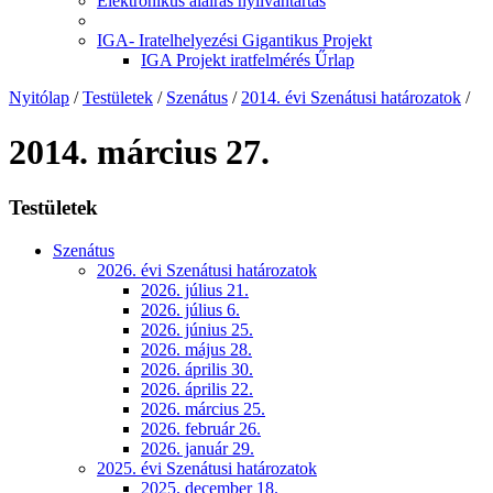
Elektronikus aláírás nyilvántartás
IGA- Iratelhelyezési Gigantikus Projekt
IGA Projekt iratfelmérés Űrlap
Nyitólap
/
Testületek
/
Szenátus
/
2014. évi Szenátusi határozatok
/
2014. március 27.
Testületek
Szenátus
2026. évi Szenátusi határozatok
2026. július 21.
2026. július 6.
2026. június 25.
2026. május 28.
2026. április 30.
2026. április 22.
2026. március 25.
2026. február 26.
2026. január 29.
2025. évi Szenátusi határozatok
2025. december 18.