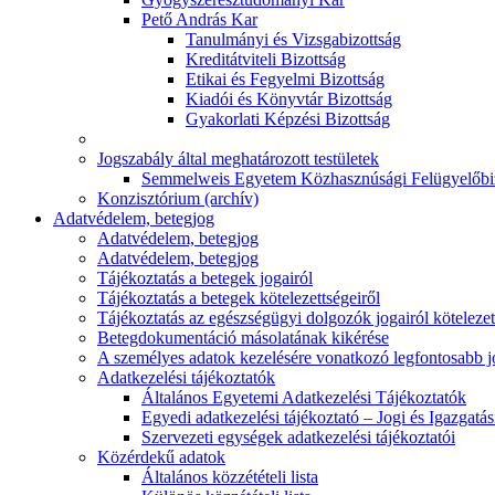
Pető András Kar
Tanulmányi és Vizsgabizottság
Kreditátviteli Bizottság
Etikai és Fegyelmi Bizottság
Kiadói és Könyvtár Bizottság
Gyakorlati Képzési Bizottság
Jogszabály által meghatározott testületek
Semmelweis Egyetem Közhasznúsági Felügyelőbi
Konzisztórium (archív)
Adatvédelem, betegjog
Adatvédelem, betegjog
Adatvédelem, betegjog
Tájékoztatás a betegek jogairól
Tájékoztatás a betegek kötelezettségeiről
Tájékoztatás az egészségügyi dolgozók jogairól kötelezet
Betegdokumentáció másolatának kikérése
A személyes adatok kezelésére vonatkozó legfontosabb 
Adatkezelési tájékoztatók
Általános Egyetemi Adatkezelési Tájékoztatók
Egyedi adatkezelési tájékoztató – Jogi és Igazgatá
Szervezeti egységek adatkezelési tájékoztatói
Közérdekű adatok
Általános közzétételi lista