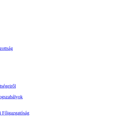
zottság
tségeiről
jogszabályok
si Főigazgatóság