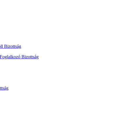
ll Bizottság
 Foglalkozó Bizottság
ttság