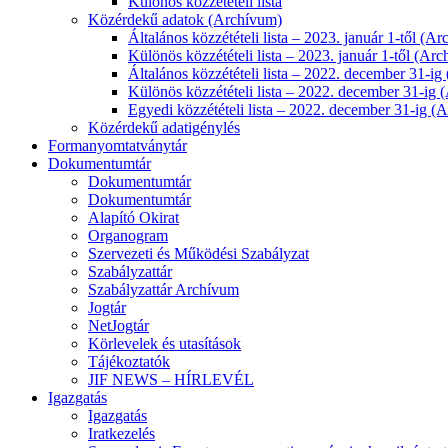
Különös közzétételi lista
Közérdekű adatok (Archívum)
Általános közzétételi lista – 2023. január 1-től (A
Különös közzétételi lista – 2023. január 1-től (Ar
Általános közzétételi lista – 2022. december 31-i
Különös közzétételi lista – 2022. december 31-ig
Egyedi közzétételi lista – 2022. december 31-ig (
Közérdekű adatigénylés
Formanyomtatványtár
Dokumentumtár
Dokumentumtár
Dokumentumtár
Alapító Okirat
Organogram
Szervezeti és Működési Szabályzat
Szabályzattár
Szabályzattár Archívum
Jogtár
NetJogtár
Körlevelek és utasítások
Tájékoztatók
JIF NEWS – HÍRLEVÉL
Igazgatás
Igazgatás
Iratkezelés