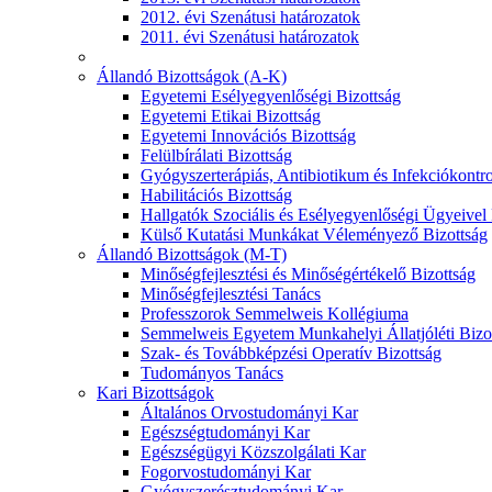
2012. évi Szenátusi határozatok
2011. évi Szenátusi határozatok
Állandó Bizottságok (A-K)
Egyetemi Esélyegyenlőségi Bizottság
Egyetemi Etikai Bizottság
Egyetemi Innovációs Bizottság
Felülbírálati Bizottság
Gyógyszerterápiás, Antibiotikum és Infekciókontro
Habilitációs Bizottság
Hallgatók Szociális és Esélyegyenlőségi Ügyeivel
Külső Kutatási Munkákat Véleményező Bizottság
Állandó Bizottságok (M-T)
Minőségfejlesztési és Minőségértékelő Bizottság
Minőségfejlesztési Tanács
Professzorok Semmelweis Kollégiuma
Semmelweis Egyetem Munkahelyi Állatjóléti Bizo
Szak- és Továbbképzési Operatív Bizottság
Tudományos Tanács
Kari Bizottságok
Általános Orvostudományi Kar
Egészségtudományi Kar
Egészségügyi Közszolgálati Kar
Fogorvostudományi Kar
Gyógyszerésztudományi Kar