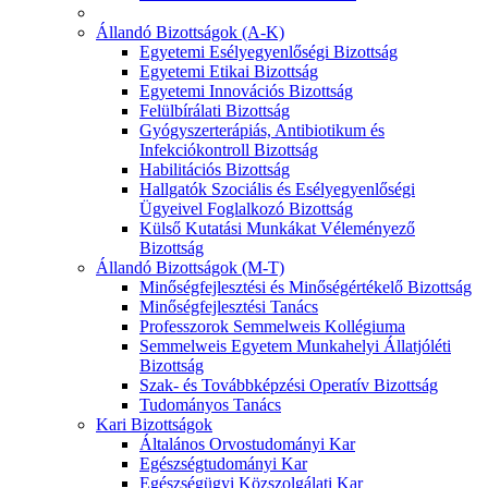
Állandó Bizottságok (A-K)
Egyetemi Esélyegyenlőségi Bizottság
Egyetemi Etikai Bizottság
Egyetemi Innovációs Bizottság
Felülbírálati Bizottság
Gyógyszerterápiás, Antibiotikum és
Infekciókontroll Bizottság
Habilitációs Bizottság
Hallgatók Szociális és Esélyegyenlőségi
Ügyeivel Foglalkozó Bizottság
Külső Kutatási Munkákat Véleményező
Bizottság
Állandó Bizottságok (M-T)
Minőségfejlesztési és Minőségértékelő Bizottság
Minőségfejlesztési Tanács
Professzorok Semmelweis Kollégiuma
Semmelweis Egyetem Munkahelyi Állatjóléti
Bizottság
Szak- és Továbbképzési Operatív Bizottság
Tudományos Tanács
Kari Bizottságok
Általános Orvostudományi Kar
Egészségtudományi Kar
Egészségügyi Közszolgálati Kar