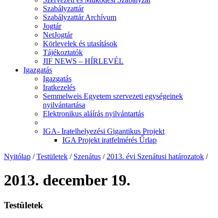
Szabályzattár
Szabályzattár Archívum
Jogtár
NetJogtár
Körlevelek és utasítások
Tájékoztatók
JIF NEWS – HÍRLEVÉL
Igazgatás
Igazgatás
Iratkezelés
Semmelweis Egyetem szervezeti egységeinek
nyilvántartása
Elektronikus aláírás nyilvántartás
IGA- Iratelhelyezési Gigantikus Projekt
IGA Projekt iratfelmérés Űrlap
Nyitólap
/
Testületek
/
Szenátus
/
2013. évi Szenátusi határozatok
/
2013. december 19.
Testületek