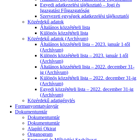
Egyedi adatkezelési tájékoztató – Jogi és
Igazgatási Főigazgatóság
Szervezeti egységek adatkezelési tájékoztatói
Közérdekű adatok
Általános közzétételi lista
Különös közzétételi lista
Közérdekű adatok (Archívum)
Általános közzétételi lista – 2023. január 1-től
(Archívum)
Különös közzétételi lista – 2023. január 1-től
(Archívum)
Általános közzétételi lista – 2022. december 31-
ig (Archívum)
Különös közzétételi lista – 2022. december 31-ig
(Archívum)
Egyedi közzétételi lista – 2022. december 31-ig
(Archívum)
Közérdekű adatigénylés
Formanyomtatványtár
Dokumentumtár
Dokumentumtár
Dokumentumtár
Alapító Okirat
Organogram
Szervezeti és Működési Szabályzat