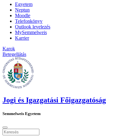
Egyetem
Neptun
Moodle
Telefonkönyv
Outlook levelezés
MySemmelweis
Karrier
Karok
Betegellátás
Jogi és Igazgatási Főigazgatóság
Semmelweis Egyetem