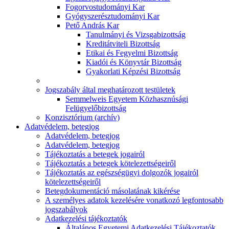
Fogorvostudományi Kar
Gyógyszerésztudományi Kar
Pető András Kar
Tanulmányi és Vizsgabizottság
Kreditátviteli Bizottság
Etikai és Fegyelmi Bizottság
Kiadói és Könyvtár Bizottság
Gyakorlati Képzési Bizottság
Jogszabály által meghatározott testületek
Semmelweis Egyetem Közhasznúsági
Felügyelőbizottság
Konzisztórium (archív)
Adatvédelem, betegjog
Adatvédelem, betegjog
Adatvédelem, betegjog
Tájékoztatás a betegek jogairól
Tájékoztatás a betegek kötelezettségeiről
Tájékoztatás az egészségügyi dolgozók jogairól
kötelezettségeiről
Betegdokumentáció másolatának kikérése
A személyes adatok kezelésére vonatkozó legfontosabb
jogszabályok
Adatkezelési tájékoztatók
Általános Egyetemi Adatkezelési Tájékoztatók