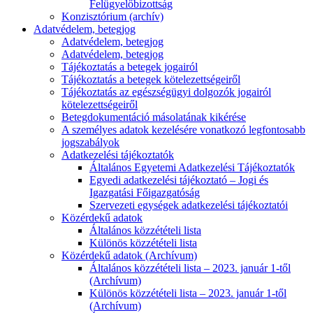
Felügyelőbizottság
Konzisztórium (archív)
Adatvédelem, betegjog
Adatvédelem, betegjog
Adatvédelem, betegjog
Tájékoztatás a betegek jogairól
Tájékoztatás a betegek kötelezettségeiről
Tájékoztatás az egészségügyi dolgozók jogairól
kötelezettségeiről
Betegdokumentáció másolatának kikérése
A személyes adatok kezelésére vonatkozó legfontosabb
jogszabályok
Adatkezelési tájékoztatók
Általános Egyetemi Adatkezelési Tájékoztatók
Egyedi adatkezelési tájékoztató – Jogi és
Igazgatási Főigazgatóság
Szervezeti egységek adatkezelési tájékoztatói
Közérdekű adatok
Általános közzétételi lista
Különös közzétételi lista
Közérdekű adatok (Archívum)
Általános közzétételi lista – 2023. január 1-től
(Archívum)
Különös közzétételi lista – 2023. január 1-től
(Archívum)