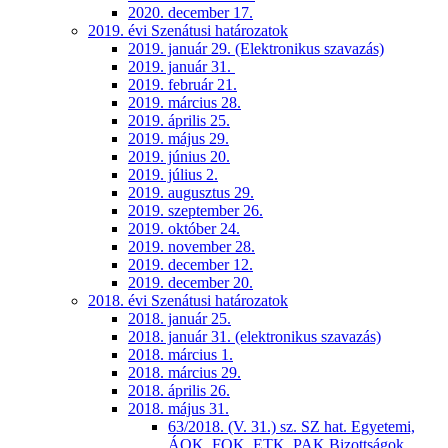
2020. december 17.
2019. évi Szenátusi határozatok
2019. január 29. (Elektronikus szavazás)
2019. január 31.
2019. február 21.
2019. március 28.
2019. április 25.
2019. május 29.
2019. június 20.
2019. július 2.
2019. augusztus 29.
2019. szeptember 26.
2019. október 24.
2019. november 28.
2019. december 12.
2019. december 20.
2018. évi Szenátusi határozatok
2018. január 25.
2018. január 31. (elektronikus szavazás)
2018. március 1.
2018. március 29.
2018. április 26.
2018. május 31.
63/2018. (V. 31.) sz. SZ hat. Egyetemi,
ÁOK, FOK, ETK, PAK Bizottságok