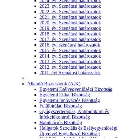
2024. évi Szenátusi határozatok
2023. évi Szenátusi határozatok
2022. évi Szenátusi határozatok
2021. évi Szenátusi határozatok
2020. évi Szenátusi határozatok
2019. évi Szenátusi határozatok
2018. évi Szenátusi határozatok
2017. évi Szenátusi határozatok
2016. évi szenátusi határozatok
2015. évi Szenátusi határozatok
2014. évi Szenátusi határozatok
2013. évi Szenátusi határozatok
2012. évi Szenátusi határozatok
2011. évi Szenátusi határozatok
Állandó Bizottságok (A-K)
Egyetemi Esélyegyenlőségi Bizottság
Egyetemi Etikai Bizottság
Egyetemi Innovációs Bizottság
Felülbírálati Bizottság
Gyógyszerterápiás, Antibiotikum és
Infekciókontroll Bizottság
Habilitációs Bizottság
Hallgatók Szociális és Esélyegyenlőségi
Ügyeivel Foglalkozó Bizottság