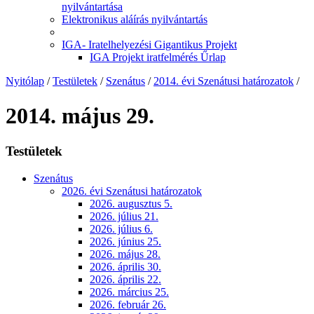
nyilvántartása
Elektronikus aláírás nyilvántartás
IGA- Iratelhelyezési Gigantikus Projekt
IGA Projekt iratfelmérés Űrlap
Nyitólap
/
Testületek
/
Szenátus
/
2014. évi Szenátusi határozatok
/
2014. május 29.
Testületek
Szenátus
2026. évi Szenátusi határozatok
2026. augusztus 5.
2026. július 21.
2026. július 6.
2026. június 25.
2026. május 28.
2026. április 30.
2026. április 22.
2026. március 25.
2026. február 26.