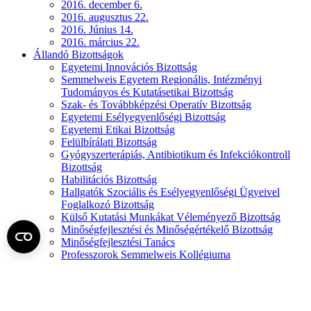
2016. december 6.
2016. augusztus 22.
2016. Június 14.
2016. március 22.
Állandó Bizottságok
Egyetemi Innovációs Bizottság
Semmelweis Egyetem Regionális, Intézményi
Tudományos és Kutatásetikai Bizottság
Szak- és Továbbképzési Operatív Bizottság
Egyetemi Esélyegyenlőségi Bizottság
Egyetemi Etikai Bizottság
Felülbírálati Bizottság
Gyógyszerterápiás, Antibiotikum és Infekciókontroll
Bizottság
Habilitációs Bizottság
Hallgatók Szociális és Esélyegyenlőségi Ügyeivel
Foglalkozó Bizottság
Külső Kutatási Munkákat Véleményező Bizottság
Minőségfejlesztési és Minőségértékelő Bizottság
Minőségfejlesztési Tanács
Professzorok Semmelweis Kollégiuma
Semmelweis Egyetem Munkahelyi és Állatjóléti
Bizottság
Tudományos Tanács
Jogszabály által meghatározott testületek