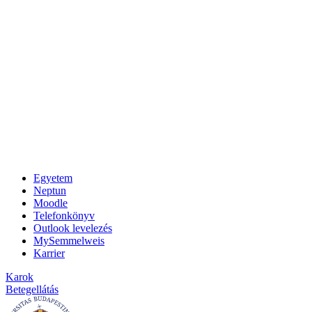
Egyetem
Neptun
Moodle
Telefonkönyv
Outlook levelezés
MySemmelweis
Karrier
Karok
Betegellátás