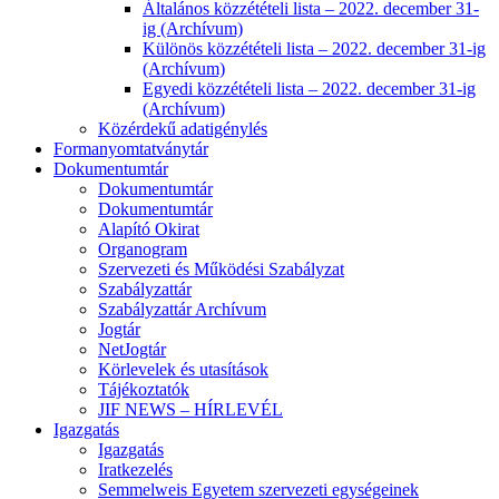
Általános közzétételi lista – 2022. december 31-
ig (Archívum)
Különös közzétételi lista – 2022. december 31-ig
(Archívum)
Egyedi közzétételi lista – 2022. december 31-ig
(Archívum)
Közérdekű adatigénylés
Formanyomtatványtár
Dokumentumtár
Dokumentumtár
Dokumentumtár
Alapító Okirat
Organogram
Szervezeti és Működési Szabályzat
Szabályzattár
Szabályzattár Archívum
Jogtár
NetJogtár
Körlevelek és utasítások
Tájékoztatók
JIF NEWS – HÍRLEVÉL
Igazgatás
Igazgatás
Iratkezelés
Semmelweis Egyetem szervezeti egységeinek