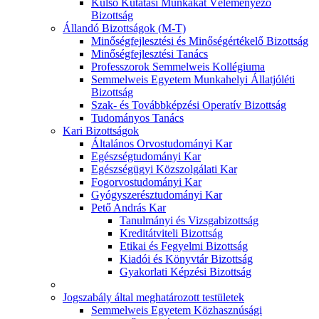
Külső Kutatási Munkákat Véleményező
Bizottság
Állandó Bizottságok (M-T)
Minőségfejlesztési és Minőségértékelő Bizottság
Minőségfejlesztési Tanács
Professzorok Semmelweis Kollégiuma
Semmelweis Egyetem Munkahelyi Állatjóléti
Bizottság
Szak- és Továbbképzési Operatív Bizottság
Tudományos Tanács
Kari Bizottságok
Általános Orvostudományi Kar
Egészségtudományi Kar
Egészségügyi Közszolgálati Kar
Fogorvostudományi Kar
Gyógyszerésztudományi Kar
Pető András Kar
Tanulmányi és Vizsgabizottság
Kreditátviteli Bizottság
Etikai és Fegyelmi Bizottság
Kiadói és Könyvtár Bizottság
Gyakorlati Képzési Bizottság
Jogszabály által meghatározott testületek
Semmelweis Egyetem Közhasznúsági