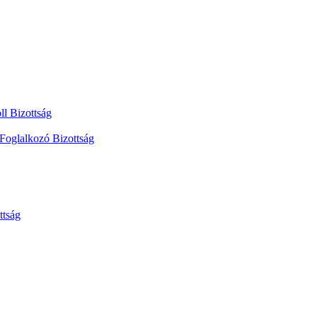
ll Bizottság
 Foglalkozó Bizottság
ttság