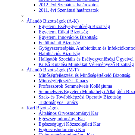
2012. évi Szenátusi határozatok
2011. évi Szenátusi határozatok
Állandó Bizottságok (A-K)
Egyetemi Esélyegyenlőségi Bizottság
Egyetemi Etikai Bizottság
Egyetemi Innovációs Bizottság
Felülbírálati Bizottság
Gyógyszerterápiás, Antibiotikum és Infekciókontro
Habilitációs Bizottság
Hallgatók Szociális és Esélyegyenlőségi Ügyeivel
Külső Kutatási Munkákat Véleményező Bizottság
Állandó Bizottságok (M-T)
Minőségfejlesztési és Minőségértékelő Bizottság
Minőségfejlesztési Tanács
Professzorok Semmelweis Kollégiuma
Semmelweis Egyetem Munkahelyi Állatjóléti Bizo
Szak- és Továbbképzési Operatív Bizottság
Tudományos Tanács
Kari Bizottságok
Általános Orvostudományi Kar
Egészségtudományi Kar
Egészségügyi Közszolgálati Kar
Fogorvostudományi Kar
Gyógyszerésztudományi Kar