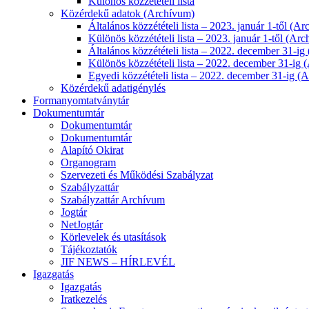
Különös közzétételi lista
Közérdekű adatok (Archívum)
Általános közzétételi lista – 2023. január 1-től (A
Különös közzétételi lista – 2023. január 1-től (Ar
Általános közzétételi lista – 2022. december 31-i
Különös közzétételi lista – 2022. december 31-ig
Egyedi közzétételi lista – 2022. december 31-ig (
Közérdekű adatigénylés
Formanyomtatványtár
Dokumentumtár
Dokumentumtár
Dokumentumtár
Alapító Okirat
Organogram
Szervezeti és Működési Szabályzat
Szabályzattár
Szabályzattár Archívum
Jogtár
NetJogtár
Körlevelek és utasítások
Tájékoztatók
JIF NEWS – HÍRLEVÉL
Igazgatás
Igazgatás
Iratkezelés