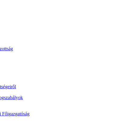
zottság
tségeiről
jogszabályok
si Főigazgatóság