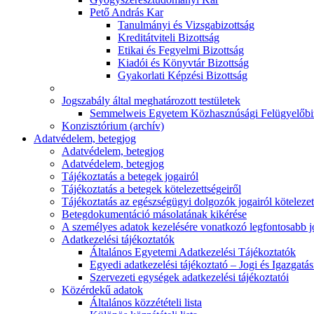
Pető András Kar
Tanulmányi és Vizsgabizottság
Kreditátviteli Bizottság
Etikai és Fegyelmi Bizottság
Kiadói és Könyvtár Bizottság
Gyakorlati Képzési Bizottság
Jogszabály által meghatározott testületek
Semmelweis Egyetem Közhasznúsági Felügyelőbi
Konzisztórium (archív)
Adatvédelem, betegjog
Adatvédelem, betegjog
Adatvédelem, betegjog
Tájékoztatás a betegek jogairól
Tájékoztatás a betegek kötelezettségeiről
Tájékoztatás az egészségügyi dolgozók jogairól kötelezet
Betegdokumentáció másolatának kikérése
A személyes adatok kezelésére vonatkozó legfontosabb 
Adatkezelési tájékoztatók
Általános Egyetemi Adatkezelési Tájékoztatók
Egyedi adatkezelési tájékoztató – Jogi és Igazgatá
Szervezeti egységek adatkezelési tájékoztatói
Közérdekű adatok
Általános közzétételi lista