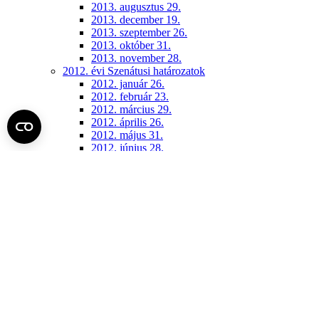
2013. augusztus 29.
2013. december 19.
2013. szeptember 26.
2013. október 31.
2013. november 28.
2012. évi Szenátusi határozatok
2012. január 26.
2012. február 23.
2012. március 29.
2012. április 26.
2012. május 31.
2012. június 28.
2012. szeptember 27.
2012. október 18.
2012. november 8.
2012. november 29.
2012. december 13.
2011. évi Szenátusi határozatok
2011. január 27-én elfogadott módosítások
2011. április 28-án elfogadott módosítások
2011. június 30-án elfogadott módosítások
2011. december 15.
Konzisztórium (archív)
2018. június 14.
2018. november 26.