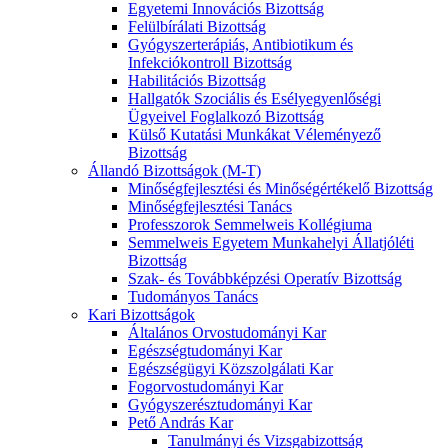
Egyetemi Innovációs Bizottság
Felülbírálati Bizottság
Gyógyszerterápiás, Antibiotikum és
Infekciókontroll Bizottság
Habilitációs Bizottság
Hallgatók Szociális és Esélyegyenlőségi
Ügyeivel Foglalkozó Bizottság
Külső Kutatási Munkákat Véleményező
Bizottság
Állandó Bizottságok (M-T)
Minőségfejlesztési és Minőségértékelő Bizottság
Minőségfejlesztési Tanács
Professzorok Semmelweis Kollégiuma
Semmelweis Egyetem Munkahelyi Állatjóléti
Bizottság
Szak- és Továbbképzési Operatív Bizottság
Tudományos Tanács
Kari Bizottságok
Általános Orvostudományi Kar
Egészségtudományi Kar
Egészségügyi Közszolgálati Kar
Fogorvostudományi Kar
Gyógyszerésztudományi Kar
Pető András Kar
Tanulmányi és Vizsgabizottság