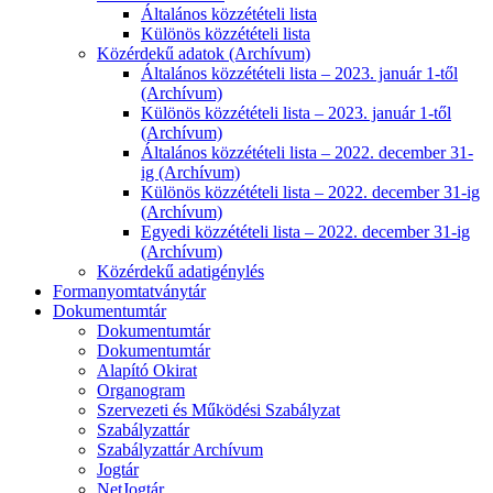
Általános közzétételi lista
Különös közzétételi lista
Közérdekű adatok (Archívum)
Általános közzétételi lista – 2023. január 1-től
(Archívum)
Különös közzétételi lista – 2023. január 1-től
(Archívum)
Általános közzétételi lista – 2022. december 31-
ig (Archívum)
Különös közzétételi lista – 2022. december 31-ig
(Archívum)
Egyedi közzétételi lista – 2022. december 31-ig
(Archívum)
Közérdekű adatigénylés
Formanyomtatványtár
Dokumentumtár
Dokumentumtár
Dokumentumtár
Alapító Okirat
Organogram
Szervezeti és Működési Szabályzat
Szabályzattár
Szabályzattár Archívum
Jogtár
NetJogtár