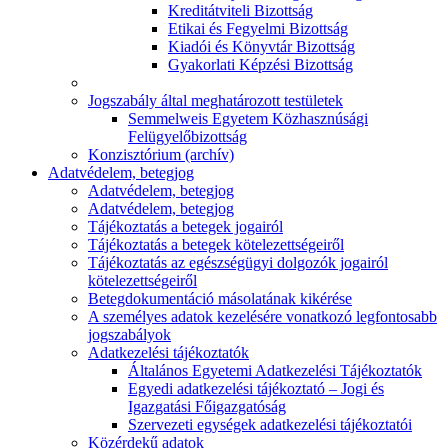
Kreditátviteli Bizottság
Etikai és Fegyelmi Bizottság
Kiadói és Könyvtár Bizottság
Gyakorlati Képzési Bizottság
Jogszabály által meghatározott testületek
Semmelweis Egyetem Közhasznúsági
Felügyelőbizottság
Konzisztórium (archív)
Adatvédelem, betegjog
Adatvédelem, betegjog
Adatvédelem, betegjog
Tájékoztatás a betegek jogairól
Tájékoztatás a betegek kötelezettségeiről
Tájékoztatás az egészségügyi dolgozók jogairól
kötelezettségeiről
Betegdokumentáció másolatának kikérése
A személyes adatok kezelésére vonatkozó legfontosabb
jogszabályok
Adatkezelési tájékoztatók
Általános Egyetemi Adatkezelési Tájékoztatók
Egyedi adatkezelési tájékoztató – Jogi és
Igazgatási Főigazgatóság
Szervezeti egységek adatkezelési tájékoztatói
Közérdekű adatok