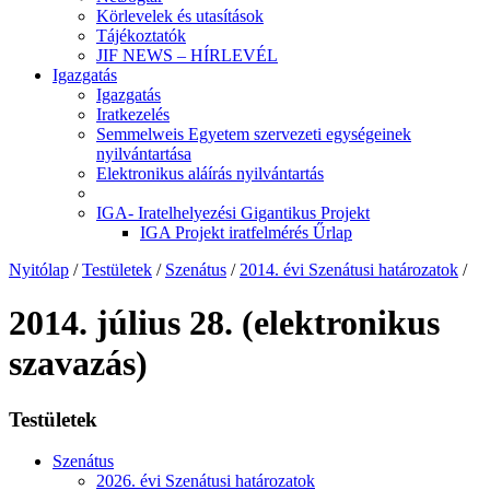
Körlevelek és utasítások
Tájékoztatók
JIF NEWS – HÍRLEVÉL
Igazgatás
Igazgatás
Iratkezelés
Semmelweis Egyetem szervezeti egységeinek
nyilvántartása
Elektronikus aláírás nyilvántartás
IGA- Iratelhelyezési Gigantikus Projekt
IGA Projekt iratfelmérés Űrlap
Nyitólap
/
Testületek
/
Szenátus
/
2014. évi Szenátusi határozatok
/
2014. július 28. (elektronikus
szavazás)
Testületek
Szenátus
2026. évi Szenátusi határozatok