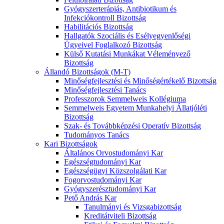
Gyógyszerterápiás, Antibiotikum és
Infekciókontroll Bizottság
Habilitációs Bizottság
Hallgatók Szociális és Esélyegyenlőségi
Ügyeivel Foglalkozó Bizottság
Külső Kutatási Munkákat Véleményező
Bizottság
Állandó Bizottságok (M-T)
Minőségfejlesztési és Minőségértékelő Bizottság
Minőségfejlesztési Tanács
Professzorok Semmelweis Kollégiuma
Semmelweis Egyetem Munkahelyi Állatjóléti
Bizottság
Szak- és Továbbképzési Operatív Bizottság
Tudományos Tanács
Kari Bizottságok
Általános Orvostudományi Kar
Egészségtudományi Kar
Egészségügyi Közszolgálati Kar
Fogorvostudományi Kar
Gyógyszerésztudományi Kar
Pető András Kar
Tanulmányi és Vizsgabizottság
Kreditátviteli Bizottság