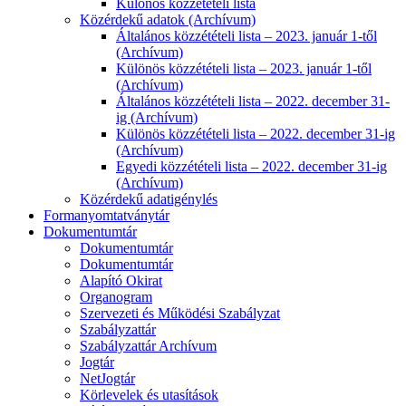
Különös közzétételi lista
Közérdekű adatok (Archívum)
Általános közzétételi lista – 2023. január 1-től
(Archívum)
Különös közzétételi lista – 2023. január 1-től
(Archívum)
Általános közzétételi lista – 2022. december 31-
ig (Archívum)
Különös közzétételi lista – 2022. december 31-ig
(Archívum)
Egyedi közzétételi lista – 2022. december 31-ig
(Archívum)
Közérdekű adatigénylés
Formanyomtatványtár
Dokumentumtár
Dokumentumtár
Dokumentumtár
Alapító Okirat
Organogram
Szervezeti és Működési Szabályzat
Szabályzattár
Szabályzattár Archívum
Jogtár
NetJogtár
Körlevelek és utasítások