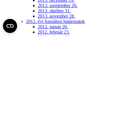
2013. december 19.
2013. szeptember 26.
2013. október 31.
2013. november 28.
2012. évi Szenátusi határozatok
2012. január 26.
2012. február 23.
2012. március 29.
2012. április 26.
2012. május 31.
2012. június 28.
2012. szeptember 27.
2012. október 18.
2012. november 8.
2012. november 29.
2012. december 13.
2011. évi Szenátusi határozatok
2011. január 27-én elfogadott módosítások
2011. április 28-án elfogadott módosítások
2011. június 30-án elfogadott módosítások
2011. december 15.
Konzisztórium (archív)
2018. június 14.
2018. november 26.
2018. szeptember 24.