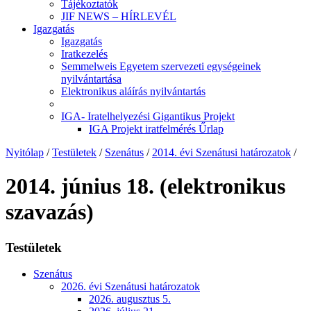
Tájékoztatók
JIF NEWS – HÍRLEVÉL
Igazgatás
Igazgatás
Iratkezelés
Semmelweis Egyetem szervezeti egységeinek
nyilvántartása
Elektronikus aláírás nyilvántartás
IGA- Iratelhelyezési Gigantikus Projekt
IGA Projekt iratfelmérés Űrlap
Nyitólap
/
Testületek
/
Szenátus
/
2014. évi Szenátusi határozatok
/
2014. június 18. (elektronikus
szavazás)
Testületek
Szenátus
2026. évi Szenátusi határozatok
2026. augusztus 5.