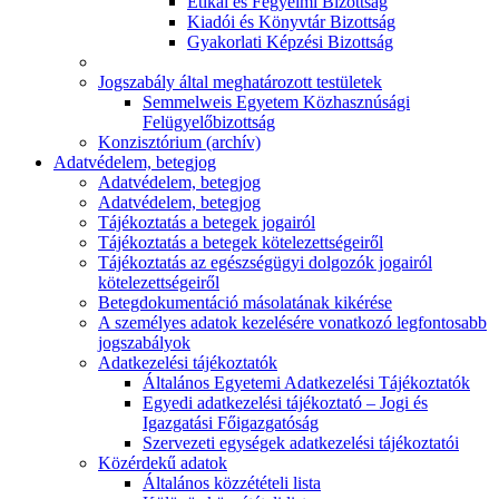
Etikai és Fegyelmi Bizottság
Kiadói és Könyvtár Bizottság
Gyakorlati Képzési Bizottság
Jogszabály által meghatározott testületek
Semmelweis Egyetem Közhasznúsági
Felügyelőbizottság
Konzisztórium (archív)
Adatvédelem, betegjog
Adatvédelem, betegjog
Adatvédelem, betegjog
Tájékoztatás a betegek jogairól
Tájékoztatás a betegek kötelezettségeiről
Tájékoztatás az egészségügyi dolgozók jogairól
kötelezettségeiről
Betegdokumentáció másolatának kikérése
A személyes adatok kezelésére vonatkozó legfontosabb
jogszabályok
Adatkezelési tájékoztatók
Általános Egyetemi Adatkezelési Tájékoztatók
Egyedi adatkezelési tájékoztató – Jogi és
Igazgatási Főigazgatóság
Szervezeti egységek adatkezelési tájékoztatói
Közérdekű adatok
Általános közzétételi lista