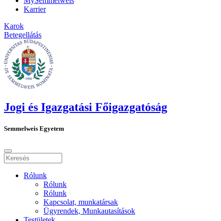
MySemmelweis
Karrier
Karok
Betegellátás
Jogi és Igazgatási Főigazgatóság
Semmelweis Egyetem
Rólunk
Rólunk
Rólunk
Kapcsolat, munkatársak
Ügyrendek, Munkautasítások
Testületek