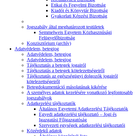
Etikai és Fegyelmi Bizottság
Kiadói és Könyvtár Bizottság
Gyakorlati Képzési Bizottság
Jogszabály által meghatározott testületek
Semmelweis Egyetem Közhasznúsági
Felügyelőbizottság
Konzisztórium (archív)
Adatvédelem, betegjog
Adatvédelem, betegjog
Adatvédelem, betegjog
Tájékoztatás a betegek jogairól
Tájékoztatás a betegek kötelezettségeiről
Tájékoztatás az egészségügyi dolgozók jogairól
kötelezettségeiről
Betegdokumentáció másolatának kikérése
A személyes adatok kezelésére vonatkozó legfontosabb
jogszabályok
Adatkezelési tájékoztatók
Általános Egyetemi Adatkezelési Tájékoztatók
Egyedi adatkezelési tájékoztató – Jogi és
Igazgatási Főigazgatóság
Szervezeti egységek adatkezelési tájékoztatói
Közérdekű adatok