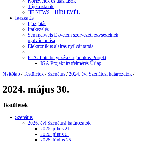
Körlevelek és utasítások
Tájékoztatók
JIF NEWS – HÍRLEVÉL
Igazgatás
Igazgatás
Iratkezelés
Semmelweis Egyetem szervezeti egységeinek
nyilvántartása
Elektronikus aláírás nyilvántartás
IGA- Iratelhelyezési Gigantikus Projekt
IGA Projekt iratfelmérés Űrlap
Nyitólap
/
Testületek
/
Szenátus
/
2024. évi Szenátusi határozatok
/
2024. május 30.
Testületek
Szenátus
2026. évi Szenátusi határozatok
2026. július 21.
2026. július 6.
2026. június 25.