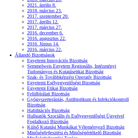
2021. április 8.
2018. március 23.
2017. szeptember 20.
2017. április 12.
2017. március 27.
2016. december 6.
2016. augusztus 22.
2016. Június 14.
2016. március 22.
Állandó Bizottságok
Egyetemi Innovációs Bizottság
Semmelweis Egyetem Regionális, Intézményi
Tudományos és Kutatásetikai Bizottság
Szak- és Továbbképzési Operatív Bizottság
Egyetemi Esélyegyenlőségi Bizottság
Egyetemi Etikai Bizottság
Felülbírálati Bizottság
Gyógyszerterápiás, Antibiotikum és Infekciókontroll
Bizottság
Habilitációs Bizottság
Hallgatók Szociális és Esélyegyenlőségi Ügyeivel
Foglalkozó Bizottság
Külső Kutatási Munkákat Véleményező Bizottság
Minőségfejlesztési és Minőségértékelő Bizottság