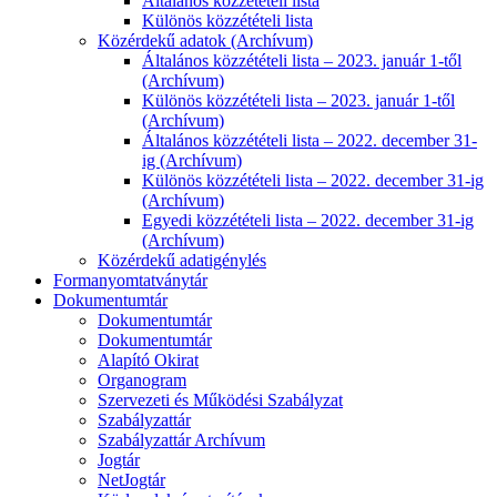
Általános közzétételi lista
Különös közzétételi lista
Közérdekű adatok (Archívum)
Általános közzétételi lista – 2023. január 1-től
(Archívum)
Különös közzétételi lista – 2023. január 1-től
(Archívum)
Általános közzétételi lista – 2022. december 31-
ig (Archívum)
Különös közzétételi lista – 2022. december 31-ig
(Archívum)
Egyedi közzétételi lista – 2022. december 31-ig
(Archívum)
Közérdekű adatigénylés
Formanyomtatványtár
Dokumentumtár
Dokumentumtár
Dokumentumtár
Alapító Okirat
Organogram
Szervezeti és Működési Szabályzat
Szabályzattár
Szabályzattár Archívum
Jogtár
NetJogtár