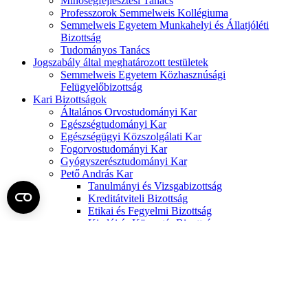
Minőségfejlesztési Tanács
Professzorok Semmelweis Kollégiuma
Semmelweis Egyetem Munkahelyi és Állatjóléti
Bizottság
Tudományos Tanács
Jogszabály által meghatározott testületek
Semmelweis Egyetem Közhasznúsági
Felügyelőbizottság
Kari Bizottságok
Általános Orvostudományi Kar
Egészségtudományi Kar
Egészségügyi Közszolgálati Kar
Fogorvostudományi Kar
Gyógyszerésztudományi Kar
Pető András Kar
Tanulmányi és Vizsgabizottság
Kreditátviteli Bizottság
Etikai és Fegyelmi Bizottság
Kiadói és Könyvtár Bizottság
Gyakorlati Képzési Bizottság
A Semmelweis Egyetem Szenátusának N-4.2024. (V.30.) számú
határozata a szenátusi ülés napirendjéről
A Semmelweis Egyetem Szenátusának 38/2024. (V.30.) számú
határozata a Semmelweis Egyetem számviteli törvény szerinti 2023.