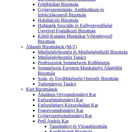
Felülbírálati Bizottság
Gyógyszerterápiás, Antibiotikum és
Infekciókontroll Bizottság
Habilitációs Bizottság
Hallgatók Szociális és Esélyegyenlőségi
Ügyeivel Foglalkozó Bizottság
Külső Kutatási Munkákat Véleményező
Bizottság
Állandó Bizottságok (M-T)
Minőségfejlesztési és Minőségértékelő Bizottság
Minőségfejlesztési Tanács
Professzorok Semmelweis Kollégiuma
Semmelweis Egyetem Munkahelyi Állatjóléti
Bizottság
Szak- és Továbbképzési Operatív Bizottság
Tudományos Tanács
Kari Bizottságok
Általános Orvostudományi Kar
Egészségtudományi Kar
Egészségügyi Közszolgálati Kar
Fogorvostudományi Kar
Gyógyszerésztudományi Kar
Pető András Kar
Tanulmányi és Vizsgabizottság
Kreditátviteli Bizottság