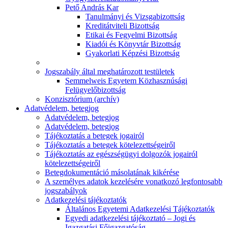
Pető András Kar
Tanulmányi és Vizsgabizottság
Kreditátviteli Bizottság
Etikai és Fegyelmi Bizottság
Kiadói és Könyvtár Bizottság
Gyakorlati Képzési Bizottság
Jogszabály által meghatározott testületek
Semmelweis Egyetem Közhasznúsági
Felügyelőbizottság
Konzisztórium (archív)
Adatvédelem, betegjog
Adatvédelem, betegjog
Adatvédelem, betegjog
Tájékoztatás a betegek jogairól
Tájékoztatás a betegek kötelezettségeiről
Tájékoztatás az egészségügyi dolgozók jogairól
kötelezettségeiről
Betegdokumentáció másolatának kikérése
A személyes adatok kezelésére vonatkozó legfontosabb
jogszabályok
Adatkezelési tájékoztatók
Általános Egyetemi Adatkezelési Tájékoztatók
Egyedi adatkezelési tájékoztató – Jogi és
Igazgatási Főigazgatóság