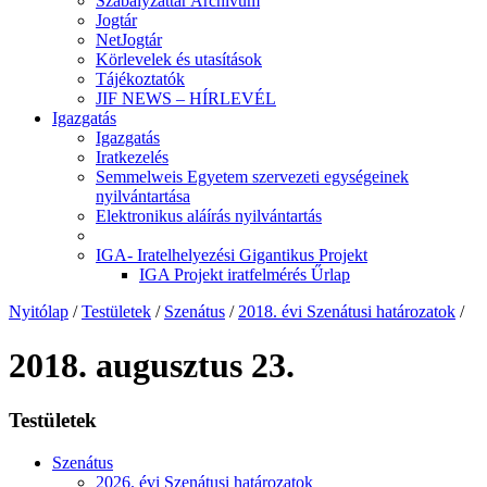
Szabályzattár Archívum
Jogtár
NetJogtár
Körlevelek és utasítások
Tájékoztatók
JIF NEWS – HÍRLEVÉL
Igazgatás
Igazgatás
Iratkezelés
Semmelweis Egyetem szervezeti egységeinek
nyilvántartása
Elektronikus aláírás nyilvántartás
IGA- Iratelhelyezési Gigantikus Projekt
IGA Projekt iratfelmérés Űrlap
Nyitólap
/
Testületek
/
Szenátus
/
2018. évi Szenátusi határozatok
/
2018. augusztus 23.
Testületek
Szenátus
2026. évi Szenátusi határozatok