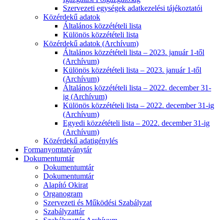
Szervezeti egységek adatkezelési tájékoztatói
Közérdekű adatok
Általános közzétételi lista
Különös közzétételi lista
Közérdekű adatok (Archívum)
Általános közzétételi lista – 2023. január 1-től
(Archívum)
Különös közzétételi lista – 2023. január 1-től
(Archívum)
Általános közzétételi lista – 2022. december 31-
ig (Archívum)
Különös közzétételi lista – 2022. december 31-ig
(Archívum)
Egyedi közzétételi lista – 2022. december 31-ig
(Archívum)
Közérdekű adatigénylés
Formanyomtatványtár
Dokumentumtár
Dokumentumtár
Dokumentumtár
Alapító Okirat
Organogram
Szervezeti és Működési Szabályzat
Szabályzattár