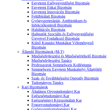
Egyetemi Esélyegyenlőségi Bizottság
Egyetemi Etikai Bizottság
Egyetemi Innovációs Bizottság
Felülbírálati Bizottság
Gyógyszerterápiás, Antibiotikum és
Infekciókontroll Bizottság
Habilitációs Bizottság
Hallgatók Szociális és Esélyegyenlőségi
Ügyeivel Foglalkozó Bizottság
Külső Kutatási Munkákat Véleményező
Bizottság
Állandó Bizottságok (M-T)
Minőségfejlesztési és Minőségértékelő Bizottság
Minőségfejlesztési Tanács
Professzorok Semmelweis Kollégiuma
Semmelweis Egyetem Munkahelyi Állatjóléti
Bizottság
Szak- és Továbbképzési Operatív Bizottság
Tudományos Tanács
Kari Bizottságok
Általános Orvostudományi Kar
Egészségtudományi Kar
Egészségügyi Közszolgálati Kar
Fogorvostudományi Kar
Gyógyszerésztudományi Kar