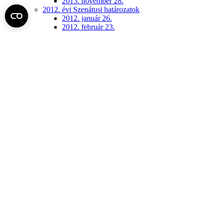
2013. november 28.
2012. évi Szenátusi határozatok
2012. január 26.
2012. február 23.
2012. március 29.
2012. április 26.
2012. május 31.
2012. június 28.
2012. szeptember 27.
2012. október 18.
2012. november 8.
2012. november 29.
2012. december 13.
2011. évi Szenátusi határozatok
2011. január 27-én elfogadott módosítások
2011. április 28-án elfogadott módosítások
2011. június 30-án elfogadott módosítások
2011. december 15.
Konzisztórium (archív)
2018. június 14.
2018. november 26.
2018. szeptember 24.
2019. március 25.
2019. október 21.
2020. március 20.