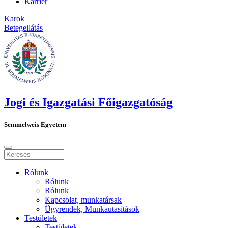
Karrier
Karok
Betegellátás
Jogi és Igazgatási Főigazgatóság
Semmelweis Egyetem
Rólunk
Rólunk
Rólunk
Kapcsolat, munkatársak
Ügyrendek, Munkautasítások
Testületek
Testületek