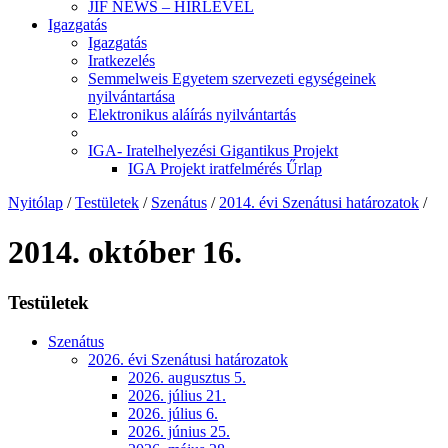
JIF NEWS – HÍRLEVÉL
Igazgatás
Igazgatás
Iratkezelés
Semmelweis Egyetem szervezeti egységeinek
nyilvántartása
Elektronikus aláírás nyilvántartás
IGA- Iratelhelyezési Gigantikus Projekt
IGA Projekt iratfelmérés Űrlap
Nyitólap
/
Testületek
/
Szenátus
/
2014. évi Szenátusi határozatok
/
2014. október 16.
Testületek
Szenátus
2026. évi Szenátusi határozatok
2026. augusztus 5.
2026. július 21.
2026. július 6.
2026. június 25.