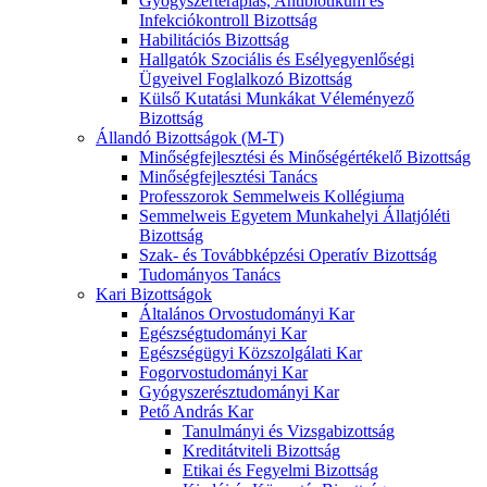
Gyógyszerterápiás, Antibiotikum és
Infekciókontroll Bizottság
Habilitációs Bizottság
Hallgatók Szociális és Esélyegyenlőségi
Ügyeivel Foglalkozó Bizottság
Külső Kutatási Munkákat Véleményező
Bizottság
Állandó Bizottságok (M-T)
Minőségfejlesztési és Minőségértékelő Bizottság
Minőségfejlesztési Tanács
Professzorok Semmelweis Kollégiuma
Semmelweis Egyetem Munkahelyi Állatjóléti
Bizottság
Szak- és Továbbképzési Operatív Bizottság
Tudományos Tanács
Kari Bizottságok
Általános Orvostudományi Kar
Egészségtudományi Kar
Egészségügyi Közszolgálati Kar
Fogorvostudományi Kar
Gyógyszerésztudományi Kar
Pető András Kar
Tanulmányi és Vizsgabizottság
Kreditátviteli Bizottság
Etikai és Fegyelmi Bizottság