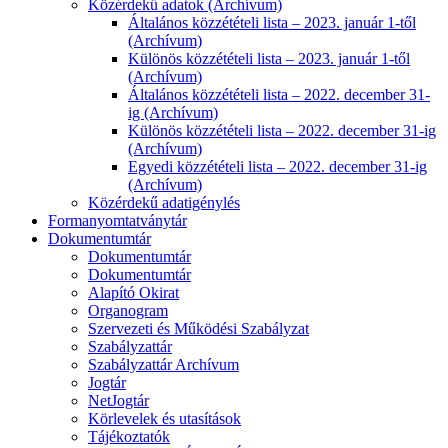
Közérdekű adatok (Archívum)
Általános közzétételi lista – 2023. január 1-től
(Archívum)
Különös közzétételi lista – 2023. január 1-től
(Archívum)
Általános közzétételi lista – 2022. december 31-
ig (Archívum)
Különös közzétételi lista – 2022. december 31-ig
(Archívum)
Egyedi közzétételi lista – 2022. december 31-ig
(Archívum)
Közérdekű adatigénylés
Formanyomtatványtár
Dokumentumtár
Dokumentumtár
Dokumentumtár
Alapító Okirat
Organogram
Szervezeti és Működési Szabályzat
Szabályzattár
Szabályzattár Archívum
Jogtár
NetJogtár
Körlevelek és utasítások
Tájékoztatók