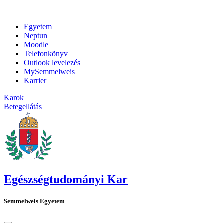
Egyetem
Neptun
Moodle
Telefonkönyv
Outlook levelezés
MySemmelweis
Karrier
Karok
Betegellátás
Egészségtudományi Kar
Semmelweis Egyetem