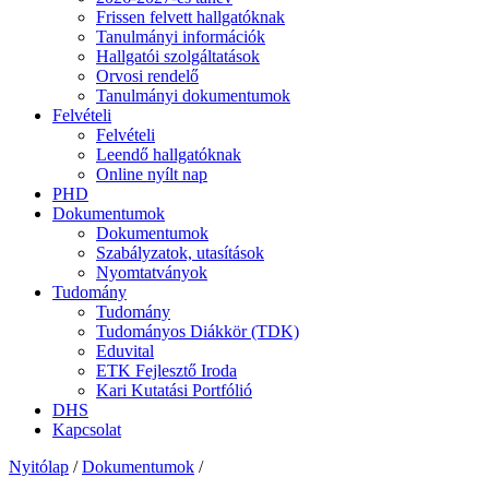
Frissen felvett hallgatóknak
Tanulmányi információk
Hallgatói szolgáltatások
Orvosi rendelő
Tanulmányi dokumentumok
Felvételi
Felvételi
Leendő hallgatóknak
Online nyílt nap
PHD
Dokumentumok
Dokumentumok
Szabályzatok, utasítások
Nyomtatványok
Tudomány
Tudomány
Tudományos Diákkör (TDK)
Eduvital
ETK Fejlesztő Iroda
Kari Kutatási Portfólió
DHS
Kapcsolat
Nyitólap
/
Dokumentumok
/