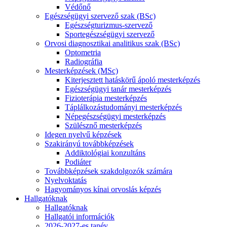
Védőnő
Egészségügyi szervező szak (BSc)
Egészségturizmus-szervező
Sportegészségügyi szervező
Orvosi diagnosztikai analitikus szak (BSc)
Optometria
Radiográfia
Mesterképzések (MSc)
Kiterjesztett hatáskörű ápoló mesterképzés
Egészségügyi tanár mesterképzés
Fizioterápia mesterképzés
Táplálkozástudományi mesterképzés
Népegészségügyi mesterképzés
Szülésznő mesterképzés
Idegen nyelvű képzések
Szakirányú továbbképzések
Addiktológiai konzultáns
Podiáter
Továbbképzések szakdolgozók számára
Nyelvoktatás
Hagyományos kínai orvoslás képzés
Hallgatóknak
Hallgatóknak
Hallgatói információk
2026-2027-es tanév