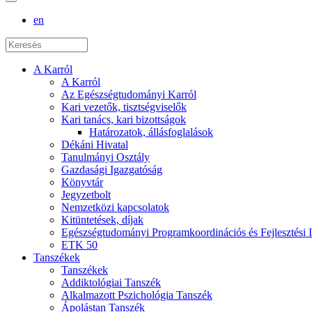
en
A Karról
A Karról
Az Egészségtudományi Karról
Kari vezetők, tisztségviselők
Kari tanács, kari bizottságok
Határozatok, állásfoglalások
Dékáni Hivatal
Tanulmányi Osztály
Gazdasági Igazgatóság
Könyvtár
Jegyzetbolt
Nemzetközi kapcsolatok
Kitüntetések, díjak
Egészségtudományi Programkoordinációs és Fejlesztési 
ETK 50
Tanszékek
Tanszékek
Addiktológiai Tanszék
Alkalmazott Pszichológia Tanszék
Ápolástan Tanszék