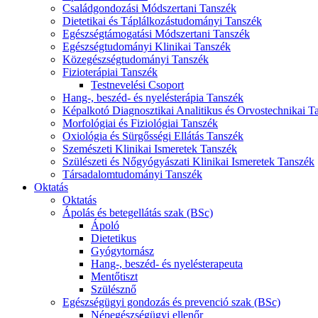
Családgondozási Módszertani Tanszék
Dietetikai és Táplálkozástudományi Tanszék
Egészségtámogatási Módszertani Tanszék
Egészségtudományi Klinikai Tanszék
Közegészségtudományi Tanszék
Fizioterápiai Tanszék
Testnevelési Csoport
Hang-, beszéd- és nyelésterápia Tanszék
Képalkotó Diagnosztikai Analitikus és Orvostechnikai T
Morfológiai és Fiziológiai Tanszék
Oxiológia és Sürgősségi Ellátás Tanszék
Szemészeti Klinikai Ismeretek Tanszék
Szülészeti és Nőgyógyászati Klinikai Ismeretek Tanszék
Társadalomtudományi Tanszék
Oktatás
Oktatás
Ápolás és betegellátás szak (BSc)
Ápoló
Dietetikus
Gyógytornász
Hang-, beszéd- és nyelésterapeuta
Mentőtiszt
Szülésznő
Egészségügyi gondozás és prevenció szak (BSc)
Népegészségügyi ellenőr