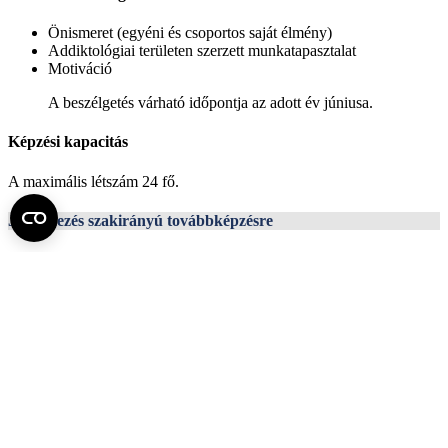
Önismeret (egyéni és csoportos saját élmény)
Addiktológiai területen szerzett munkatapasztalat
Motiváció
A beszélgetés várható időpontja az adott év júniusa.
Képzési kapacitás
A maximális létszám 24 fő.
Jelentkezés szakirányú továbbképzésre
A jelentkezés feltétele:
meghatározott képzési területen szerzett oklevél.
Jelentkezési határidő:
2026. május 15.
Jelentkezés: