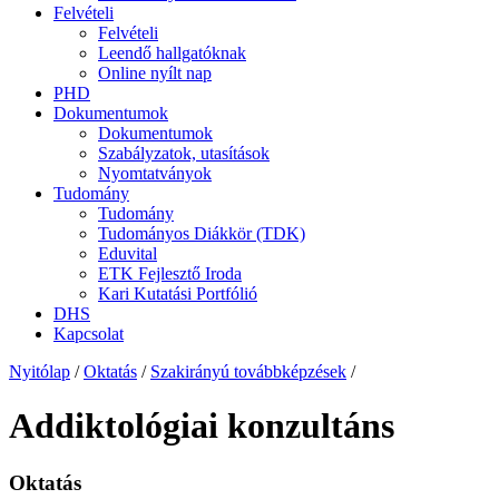
Felvételi
Felvételi
Leendő hallgatóknak
Online nyílt nap
PHD
Dokumentumok
Dokumentumok
Szabályzatok, utasítások
Nyomtatványok
Tudomány
Tudomány
Tudományos Diákkör (TDK)
Eduvital
ETK Fejlesztő Iroda
Kari Kutatási Portfólió
DHS
Kapcsolat
Nyitólap
/
Oktatás
/
Szakirányú továbbképzések
/
Addiktológiai konzultáns
Oktatás