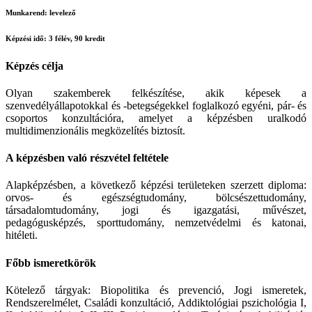
Munkarend:
levelező
Képzési idő:
3 félév, 90 kredit
Képzés célja
Olyan szakemberek felkészítése, akik képesek a
szenvedélyállapotokkal és -betegségekkel foglalkozó egyéni, pár- és
csoportos konzultációra, amelyet a képzésben uralkodó
multidimenzionális megközelítés biztosít.
A képzésben való részvétel feltétele
Alapképzésben, a következő képzési területeken szerzett diploma:
orvos- és egészségtudomány, bölcsészettudomány,
társadalomtudomány, jogi és igazgatási, művészet,
pedagógusképzés, sporttudomány, nemzetvédelmi és katonai,
hitéleti.
Főbb ismeretkörök
Kötelező tárgyak: Biopolitika és prevenció, Jogi ismeretek,
Rendszerelmélet, Családi konzultáció, Addiktológiai pszichológia I,