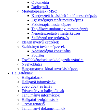
Optometria
Radiográfia
Mesterképzések (MSc)
Kiterjesztett hatáskörű ápoló mesterképzés
Egészségügyi tanár mesterképzés
Fizioterápia mesterképzés
Táplálkozástudományi mesterképzés
Népegészségügyi mesterképzés
Szülésznő mesterképzés
Idegen nyelvű képzések
Szakirányú továbbképzések
Addiktológiai konzultáns
Podiáter
Továbbképzések szakdolgozók számára
Nyelvoktatás
Hagyományos kínai orvoslás képzés
Hallgatóknak
Hallgatóknak
Hallgatói információk
2026-2027-es tanév
Frissen felvett hallgatóknak
Tanulmányi információk
Hallgatói szolgáltatások
Orvosi rendelő
Tanulmányi dokumentumok