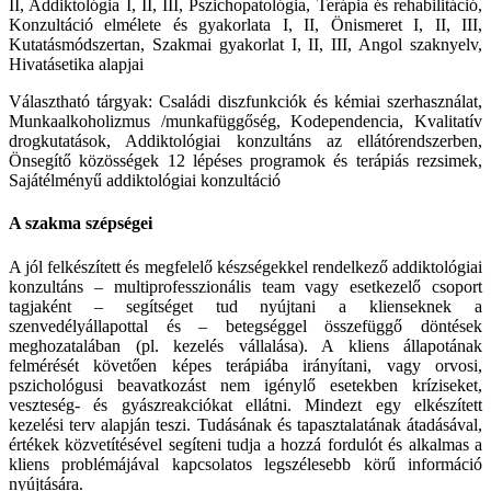
II, Addiktológia I, II, III, Pszichopatológia, Terápia és rehabilitáció,
Konzultáció elmélete és gyakorlata I, II, Önismeret I, II, III,
Kutatásmódszertan, Szakmai gyakorlat I, II, III, Angol szaknyelv,
Hivatásetika alapjai
Választható tárgyak: Családi diszfunkciók és kémiai szerhasználat,
Munkaalkoholizmus /munkafüggőség, Kodependencia, Kvalitatív
drogkutatások, Addiktológiai konzultáns az ellátórendszerben,
Önsegítő közösségek 12 lépéses programok és terápiás rezsimek,
Sajátélményű addiktológiai konzultáció
A szakma szépségei
A jól felkészített és megfelelő készségekkel rendelkező addiktológiai
konzultáns – multiprofesszionális team vagy esetkezelő csoport
tagjaként – segítséget tud nyújtani a klienseknek a
szenvedélyállapottal és – betegséggel összefüggő döntések
meghozatalában (pl. kezelés vállalása). A kliens állapotának
felmérését követően képes terápiába irányítani, vagy orvosi,
pszichológusi beavatkozást nem igénylő esetekben kríziseket,
veszteség- és gyászreakciókat ellátni. Mindezt egy elkészített
kezelési terv alapján teszi. Tudásának és tapasztalatának átadásával,
értékek közvetítésével segíteni tudja a hozzá fordulót és alkalmas a
kliens problémájával kapcsolatos legszélesebb körű információ
nyújtására.