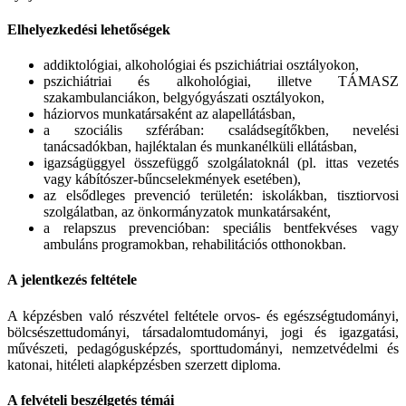
Elhelyezkedési lehetőségek
addiktológiai, alkohológiai és pszichiátriai osztályokon,
pszichiátriai és alkohológiai, illetve TÁMASZ
szakambulanciákon, belgyógyászati osztályokon,
háziorvos munkatársaként az alapellátásban,
a szociális szférában: családsegítőkben, nevelési
tanácsadókban, hajléktalan és munkanélküli ellátásban,
igazságüggyel összefüggő szolgálatoknál (pl. ittas vezetés
vagy kábítószer-bűncselekmények esetében),
az elsődleges prevenció területén: iskolákban, tisztiorvosi
szolgálatban, az önkormányzatok munkatársaként,
a relapszus prevencióban: speciális bentfekvéses vagy
ambuláns programokban, rehabilitációs otthonokban.
A jelentkezés feltétele
A képzésben való részvétel feltétele orvos- és egészségtudományi,
bölcsészettudományi, társadalomtudományi, jogi és igazgatási,
művészeti, pedagógusképzés, sporttudományi, nemzetvédelmi és
katonai, hitéleti alapképzésben szerzett diploma.
A felvételi beszélgetés témái