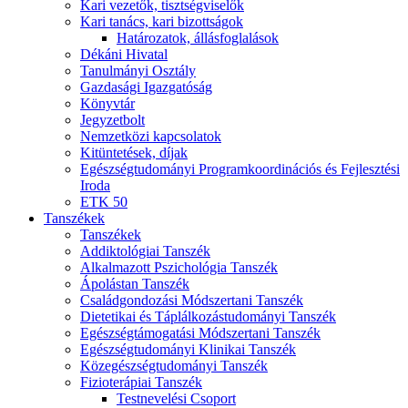
Kari vezetők, tisztségviselők
Kari tanács, kari bizottságok
Határozatok, állásfoglalások
Dékáni Hivatal
Tanulmányi Osztály
Gazdasági Igazgatóság
Könyvtár
Jegyzetbolt
Nemzetközi kapcsolatok
Kitüntetések, díjak
Egészségtudományi Programkoordinációs és Fejlesztési
Iroda
ETK 50
Tanszékek
Tanszékek
Addiktológiai Tanszék
Alkalmazott Pszichológia Tanszék
Ápolástan Tanszék
Családgondozási Módszertani Tanszék
Dietetikai és Táplálkozástudományi Tanszék
Egészségtámogatási Módszertani Tanszék
Egészségtudományi Klinikai Tanszék
Közegészségtudományi Tanszék
Fizioterápiai Tanszék
Testnevelési Csoport