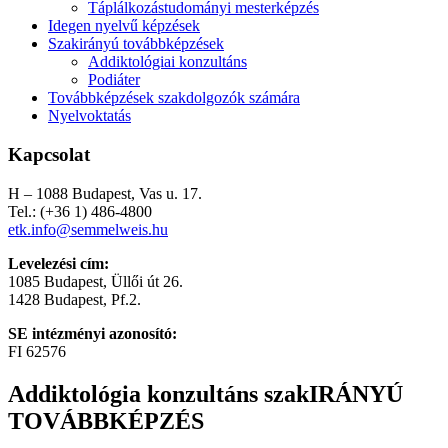
Táplálkozástudományi mesterképzés
Idegen nyelvű képzések
Szakirányú továbbképzések
Addiktológiai konzultáns
Podiáter
Továbbképzések szakdolgozók számára
Nyelvoktatás
Kapcsolat
H – 1088 Budapest, Vas u. 17.
Tel.: (+36 1) 486-4800
etk.info@semmelweis.hu
Levelezési cím:
1085 Budapest, Üllői út 26.
1428 Budapest, Pf.2.
SE intézményi azonosító:
FI 62576
Addiktológia konzultáns szakIRÁNYÚ
TOVÁBBKÉPZÉS