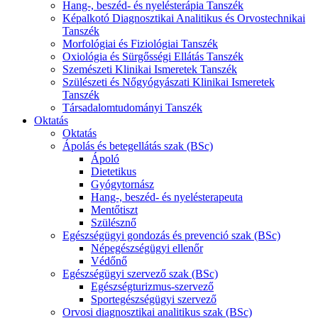
Hang-, beszéd- és nyelésterápia Tanszék
Képalkotó Diagnosztikai Analitikus és Orvostechnikai
Tanszék
Morfológiai és Fiziológiai Tanszék
Oxiológia és Sürgősségi Ellátás Tanszék
Szemészeti Klinikai Ismeretek Tanszék
Szülészeti és Nőgyógyászati Klinikai Ismeretek
Tanszék
Társadalomtudományi Tanszék
Oktatás
Oktatás
Ápolás és betegellátás szak (BSc)
Ápoló
Dietetikus
Gyógytornász
Hang-, beszéd- és nyelésterapeuta
Mentőtiszt
Szülésznő
Egészségügyi gondozás és prevenció szak (BSc)
Népegészségügyi ellenőr
Védőnő
Egészségügyi szervező szak (BSc)
Egészségturizmus-szervező
Sportegészségügyi szervező
Orvosi diagnosztikai analitikus szak (BSc)