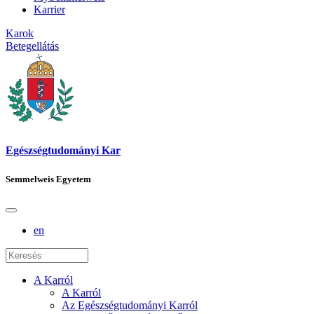
Karrier
Karok
Betegellátás
Egészségtudományi Kar
Semmelweis Egyetem
en
A Karról
A Karról
Az Egészségtudományi Karról