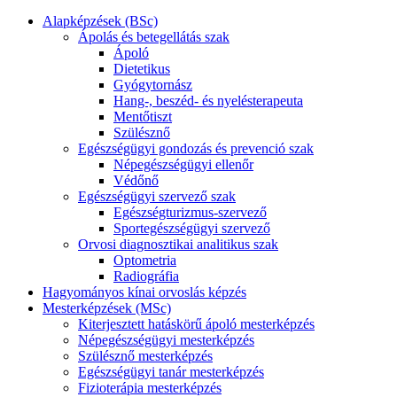
Alapképzések (BSc)
Ápolás és betegellátás szak
Ápoló
Dietetikus
Gyógytornász
Hang-, beszéd- és nyelésterapeuta
Mentőtiszt
Szülésznő
Egészségügyi gondozás és prevenció szak
Népegészségügyi ellenőr
Védőnő
Egészségügyi szervező szak
Egészségturizmus-szervező
Sportegészségügyi szervező
Orvosi diagnosztikai analitikus szak
Optometria
Radiográfia
Hagyományos kínai orvoslás képzés
Mesterképzések (MSc)
Kiterjesztett hatáskörű ápoló mesterképzés
Népegészségügyi mesterképzés
Szülésznő mesterképzés
Egészségügyi tanár mesterképzés
Fizioterápia mesterképzés