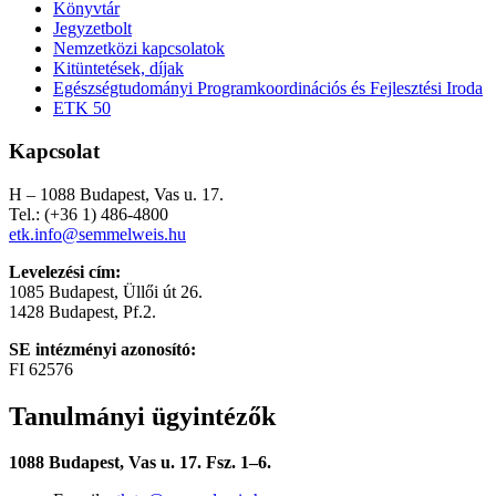
Könyvtár
Jegyzetbolt
Nemzetközi kapcsolatok
Kitüntetések, díjak
Egészségtudományi Programkoordinációs és Fejlesztési Iroda
ETK 50
Kapcsolat
H – 1088 Budapest, Vas u. 17.
Tel.: (+36 1) 486-4800
etk.info@semmelweis.hu
Levelezési cím:
1085 Budapest, Üllői út 26.
1428 Budapest, Pf.2.
SE intézményi azonosító:
FI 62576
Tanulmányi ügyintézők
1088 Budapest, Vas u. 17. Fsz. 1–6.