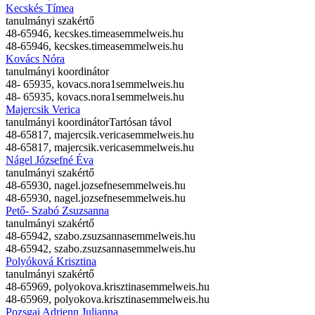
Kecskés Tímea
tanulmányi szakértő
48-65946,
kecskes.timea
semmelweis.hu
48-65946,
kecskes.timea
semmelweis.hu
Kovács Nóra
tanulmányi koordinátor
48- 65935,
kovacs.nora1
semmelweis.hu
48- 65935,
kovacs.nora1
semmelweis.hu
Majercsik Verica
tanulmányi koordinátor
Tartósan távol
48-65817,
majercsik.verica
semmelweis.hu
48-65817,
majercsik.verica
semmelweis.hu
Nágel Józsefné Éva
tanulmányi szakértő
48-65930,
nagel.jozsefne
semmelweis.hu
48-65930,
nagel.jozsefne
semmelweis.hu
Pető- Szabó Zsuzsanna
tanulmányi szakértő
48-65942,
szabo.zsuzsanna
semmelweis.hu
48-65942,
szabo.zsuzsanna
semmelweis.hu
Polyóková Krisztina
tanulmányi szakértő
48-65969,
polyokova.krisztina
semmelweis.hu
48-65969,
polyokova.krisztina
semmelweis.hu
Pozsgai Adrienn Julianna