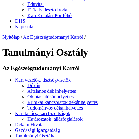
Eduvital
ETK Fejlesztő Iroda
Kari Kutatási Portfólió
DHS
Kapcsolat
Nyitólap
/
Az Egészségtudományi Karról
/
Tanulmányi Osztály
Az Egészségtudományi Karról
Kari vezetők, tisztségviselők
Dékán
Általános dékánhelyettes
Oktatási dékánhelyettes
Klinikai kapcsolatok dékánhelyettes
Tudományos dékánhelyettes
Kari tanács, kari bizottságok
Határozatok, állásfoglalások
Dékáni Hivatal
Gazdasági Igazgatóság
Tanulmányi Osztály