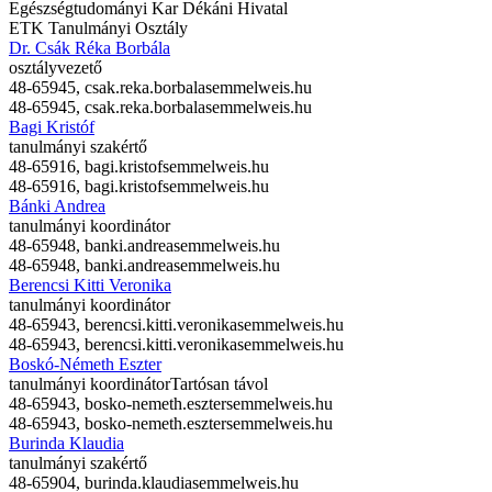
Egészségtudományi Kar Dékáni Hivatal
ETK Tanulmányi Osztály
Dr. Csák Réka Borbála
osztályvezető
48-65945,
csak.reka.borbala
semmelweis.hu
48-65945,
csak.reka.borbala
semmelweis.hu
Bagi Kristóf
tanulmányi szakértő
48-65916,
bagi.kristof
semmelweis.hu
48-65916,
bagi.kristof
semmelweis.hu
Bánki Andrea
tanulmányi koordinátor
48-65948,
banki.andrea
semmelweis.hu
48-65948,
banki.andrea
semmelweis.hu
Berencsi Kitti Veronika
tanulmányi koordinátor
48-65943,
berencsi.kitti.veronika
semmelweis.hu
48-65943,
berencsi.kitti.veronika
semmelweis.hu
Boskó-Németh Eszter
tanulmányi koordinátor
Tartósan távol
48-65943,
bosko-nemeth.eszter
semmelweis.hu
48-65943,
bosko-nemeth.eszter
semmelweis.hu
Burinda Klaudia
tanulmányi szakértő
48-65904,
burinda.klaudia
semmelweis.hu