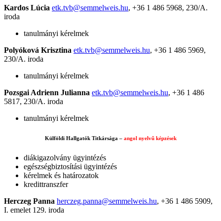
Kardos Lúcia
etk.tvb@semmelweis.hu
, +36 1 486 5968, 230/A.
iroda
tanulmányi kérelmek
Polyóková Krisztina
etk.tvb@semmelweis.hu
, +36 1 486 5969,
230/A. iroda
tanulmányi kérelmek
Pozsgai Adrienn Julianna
etk.tvb@semmelweis.hu
, +36 1 486
5817, 230/A. iroda
tanulmányi kérelmek
Külföldi Hallgatók Titkársága –
angol nyelvű képzések
diákigazolvány ügyintézés
egészségbiztosítási ügyintézés
kérelmek és határozatok
kredittranszfer
Herczeg Panna
herczeg.panna@semmelweis.hu
, +36 1 486 5909,
I. emelet 129. iroda