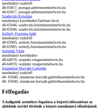
tanulmányi szakértő
48-65817,
pozsgai.adrienn
semmelweis.hu
48-65817,
pozsgai.adrienn
semmelweis.hu
Szádeczki Krisztina
tanulmányi koordinátor
Tartósan távol
48-65946,
szadeczki.krisztina
semmelweis.hu
48-65946,
szadeczki.krisztina
semmelweis.hu
Székely Fruzsina Judit
tanulmányi szakértő
48-65905,
szekely.fruzsina
semmelweis.hu
48-65905,
szekely.fruzsina
semmelweis.hu
Széplaki Virág
tanulmányi koordinátor
48-64970,
szeplaki.virag
semmelweis.hu
48-64970,
szeplaki.virag
semmelweis.hu
Sztankóné Horváth Gabriella
tanulmányi szakértő
48- 65940,
sztankone.horvath.gabriella
semmelweis.hu
48- 65940,
sztankone.horvath.gabriella
semmelweis.hu
Félfogadás
A hallgatók személyes fogadása a képzési időszakban az
alábbiak szerint történik a képzés tanulmányi előadójánál: