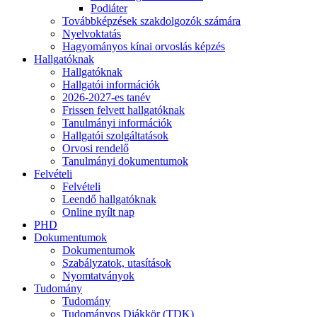
Podiáter
Továbbképzések szakdolgozók számára
Nyelvoktatás
Hagyományos kínai orvoslás képzés
Hallgatóknak
Hallgatóknak
Hallgatói információk
2026-2027-es tanév
Frissen felvett hallgatóknak
Tanulmányi információk
Hallgatói szolgáltatások
Orvosi rendelő
Tanulmányi dokumentumok
Felvételi
Felvételi
Leendő hallgatóknak
Online nyílt nap
PHD
Dokumentumok
Dokumentumok
Szabályzatok, utasítások
Nyomtatványok
Tudomány
Tudomány
Tudományos Diákkör (TDK)