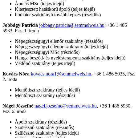
Ápolás MSc (teljes idejű)
Kiterjesztett hatáskörű ápoló (teljes idejű)
Podiáter szakirányú továbbképzés (részidős)
Jobbágy Patrícia
jobbagy.patricia@semmelweis.hu
; +36 1 486
5933, Fsz. 1. iroda
Népegészségügyi ellenőr szakirány (részidős)
Népegészségügyi ellenőr szakirány (teljes idejű)
Népegészségügyi MSc (részidős)
Hang-, beszéd- és nyelésterapeuta szakirány (teljes idejű)
Védőnő szakirány (teljes idejű)
Kovács Nóra
kovacs.nora1@semmelweis.hu
, +36 1 486 5935, Fsz.
2. iroda
Mentőtiszt szakirány (teljes idejű)
Mentőtiszt szakirány (részidős)
Nágel Józsefné
nagel.jozsefne@semmelweis.hu
, +36 1 486 5930,
Fsz. 6. iroda
Ápoló szakirány (részidős)
Szülésznő szakirány (részidős)
Szülésznő szakirány (teljes idejű)