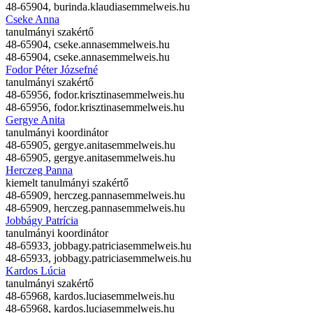
48-65904,
burinda.klaudia
semmelweis.hu
Cseke Anna
tanulmányi szakértő
48-65904,
cseke.anna
semmelweis.hu
48-65904,
cseke.anna
semmelweis.hu
Fodor Péter Józsefné
tanulmányi szakértő
48-65956,
fodor.krisztina
semmelweis.hu
48-65956,
fodor.krisztina
semmelweis.hu
Gergye Anita
tanulmányi koordinátor
48-65905,
gergye.anita
semmelweis.hu
48-65905,
gergye.anita
semmelweis.hu
Herczeg Panna
kiemelt tanulmányi szakértő
48-65909,
herczeg.panna
semmelweis.hu
48-65909,
herczeg.panna
semmelweis.hu
Jobbágy Patrícia
tanulmányi koordinátor
48-65933,
jobbagy.patricia
semmelweis.hu
48-65933,
jobbagy.patricia
semmelweis.hu
Kardos Lúcia
tanulmányi szakértő
48-65968,
kardos.lucia
semmelweis.hu
48-65968,
kardos.lucia
semmelweis.hu