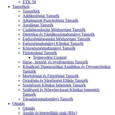
ETK 50
Tanszékek
Tanszékek
Addiktológiai Tanszék
Alkalmazott Pszichológia Tanszék
Ápolástan Tanszék
Családgondozási Módszertani Tanszék
Dietetikai és Táplálkozástudományi Tanszék
Egészségtámogatási Módszertani Tanszék
Egészségtudományi Klinikai Tanszék
Közegészségtudományi Tanszék
Fizioterápiai Tanszék
Testnevelési Csoport
Hang-, beszéd- és nyelésterápia Tanszék
Képalkotó Diagnosztikai Analitikus és Orvostechnikai
Tanszék
Morfológiai és Fiziológiai Tanszék
Oxiológia és Sürgősségi Ellátás Tanszék
Szemészeti Klinikai Ismeretek Tanszék
Szülészeti és Nőgyógyászati Klinikai Ismeretek
Tanszék
Társadalomtudományi Tanszék
Oktatás
Oktatás
Ápolás és betegellátás szak (BSc)