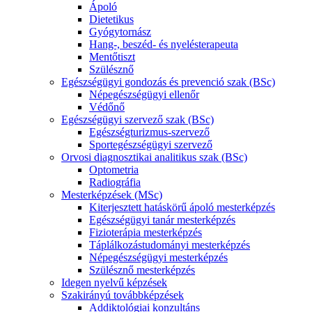
Ápoló
Dietetikus
Gyógytornász
Hang-, beszéd- és nyelésterapeuta
Mentőtiszt
Szülésznő
Egészségügyi gondozás és prevenció szak (BSc)
Népegészségügyi ellenőr
Védőnő
Egészségügyi szervező szak (BSc)
Egészségturizmus-szervező
Sportegészségügyi szervező
Orvosi diagnosztikai analitikus szak (BSc)
Optometria
Radiográfia
Mesterképzések (MSc)
Kiterjesztett hatáskörű ápoló mesterképzés
Egészségügyi tanár mesterképzés
Fizioterápia mesterképzés
Táplálkozástudományi mesterképzés
Népegészségügyi mesterképzés
Szülésznő mesterképzés
Idegen nyelvű képzések
Szakirányú továbbképzések
Addiktológiai konzultáns