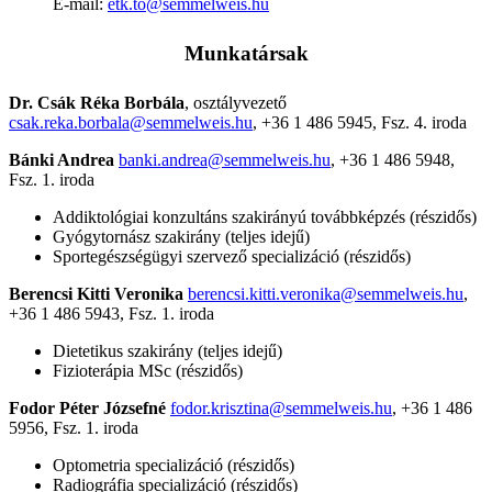
E-mail:
etk.to@semmelweis.hu
Munkatársak
Dr. Csák Réka Borbála
, osztályvezető
csak.reka.borbala@semmelweis.hu
, +36 1 486 5945, Fsz. 4. iroda
Bánki Andrea
banki.andrea@semmelweis.hu
, +36 1 486 5948,
Fsz. 1. iroda
Addiktológiai konzultáns szakirányú továbbképzés (részidős)
Gyógytornász szakirány (teljes idejű)
Sportegészségügyi szervező specializáció (részidős)
Berencsi Kitti Veronika
berencsi.kitti.veronika@semmelweis.hu
,
+36 1 486 5943, Fsz. 1. iroda
Dietetikus szakirány (teljes idejű)
Fizioterápia MSc (részidős)
Fodor Péter Józsefné
fodor.krisztina@semmelweis.hu
, +36 1 486
5956, Fsz. 1. iroda
Optometria specializáció (részidős)
Radiográfia specializáció (részidős)