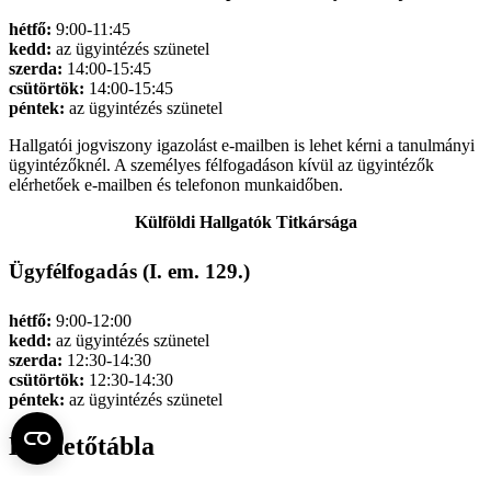
hétfő:
9:00-11:45
kedd:
az ügyintézés szünetel
szerda:
14:00-15:45
csütörtök:
14:00-15:45
péntek:
az ügyintézés szünetel
Hallgatói jogviszony igazolást e-mailben is lehet kérni a tanulmányi
ügyintézőknél. A személyes félfogadáson kívül az ügyintézők
elérhetőek e-mailben és telefonon munkaidőben.
Külföldi Hallgatók Titkársága
Ügyfélfogadás (I. em. 129.)
hétfő:
9:00-12:00
kedd:
az ügyintézés szünetel
szerda:
12:30-14:30
csütörtök:
12:30-14:30
péntek:
az ügyintézés szünetel
Hirdetőtábla