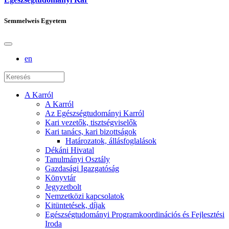
Semmelweis Egyetem
en
A Karról
A Karról
Az Egészségtudományi Karról
Kari vezetők, tisztségviselők
Kari tanács, kari bizottságok
Határozatok, állásfoglalások
Dékáni Hivatal
Tanulmányi Osztály
Gazdasági Igazgatóság
Könyvtár
Jegyzetbolt
Nemzetközi kapcsolatok
Kitüntetések, díjak
Egészségtudományi Programkoordinációs és Fejlesztési
Iroda