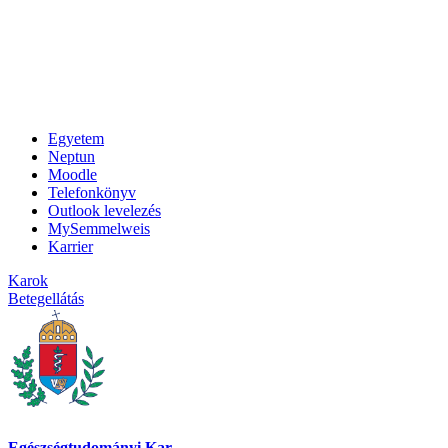
Egyetem
Neptun
Moodle
Telefonkönyv
Outlook levelezés
MySemmelweis
Karrier
Karok
Betegellátás
Egészségtudományi Kar