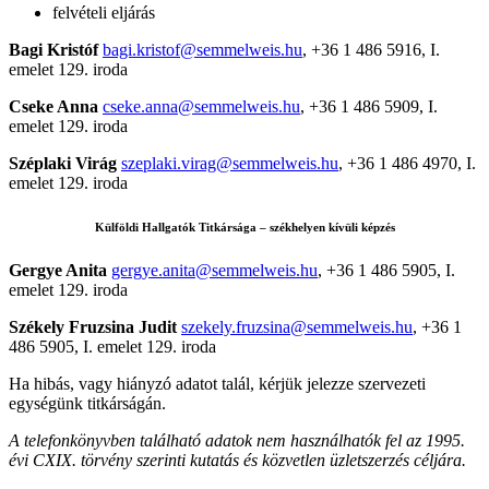
felvételi eljárás
Bagi Kristóf
bagi.kristof@semmelweis.hu
, +36 1 486 5916, I.
emelet 129. iroda
Cseke Anna
cseke.anna@semmelweis.hu
, +36 1 486 5909, I.
emelet 129. iroda
Széplaki Virág
szeplaki.virag@semmelweis.hu
, +36 1 486 4970, I.
emelet 129. iroda
Külföldi Hallgatók Titkársága – székhelyen kívüli képzés
Gergye Anita
gergye.anita@semmelweis.hu
, +36 1 486 5905, I.
emelet 129. iroda
Székely Fruzsina Judit
szekely.fruzsina@semmelweis.hu
, +36 1
486 5905, I. emelet 129. iroda
Ha hibás, vagy hiányzó adatot talál, kérjük jelezze szervezeti
egységünk titkárságán.
A telefonkönyvben található adatok nem használhatók fel az 1995.
évi CXIX. törvény szerinti kutatás és közvetlen üzletszerzés céljára.