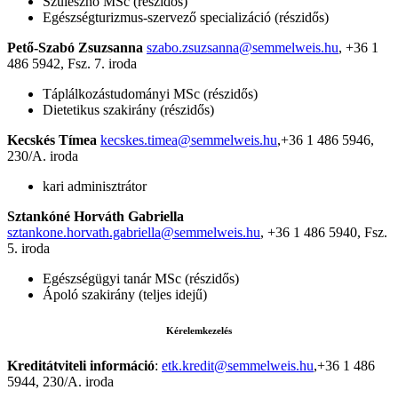
Szülésznő MSc (részidős)
Egészségturizmus-szervező specializáció (részidős)
Pető-Szabó Zsuzsanna
szabo.zsuzsanna@semmelweis.hu
, +36 1
486 5942, Fsz. 7. iroda
Táplálkozástudományi MSc (részidős)
Dietetikus szakirány (részidős)
Kecskés Tímea
kecskes.timea@semmelweis.hu
,+36 1 486 5946,
230/A. iroda
kari adminisztrátor
Sztankóné Horváth Gabriella
sztankone.horvath.gabriella@semmelweis.hu
, +36 1 486 5940, Fsz.
5. iroda
Egészségügyi tanár MSc (részidős)
Ápoló szakirány (teljes idejű)
Kérelemkezelés
Kreditátviteli információ
:
etk.kredit@semmelweis.hu
,+36 1 486
5944, 230/A. iroda