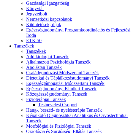
Gazdasági Igazgatóság
Könyvtár
Jegyzetbolt
Nemzetközi kapcsolatok
Kitüntetések, díjak
Egészségtudományi Programkoordinációs és Fejlesztési
Iroda
ETK 50
Tanszékek
Tanszékek
Addiktológiai Tanszék
Alkalmazott Pszichológia Tanszék
Ápolástan Tanszék
Családgondozási Módszertani Tanszék
Dietetikai és Táplálkozástudományi Tanszék
Egészségtámogatási Módszertani Tanszék
Egészségtudományi Klinikai Tanszék
Közegészségtudományi Tanszék
Fizioterápiai Tanszék
Testnevelési Csoport
Hang-, beszéd- és nyelésterápia Tanszék
Képalkotó Diagnosztikai Analitikus és Orvostechnikai
Tanszék
Morfológiai és Fiziológiai Tanszék
Oxiológia és Sürgősségi Ellátás Tanszék