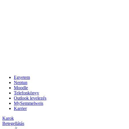
Egyetem
Neptun
Moodle
Telefonkönyv
Outlook levelezés
MySemmelweis
Karrier
Karok
Betegellátás