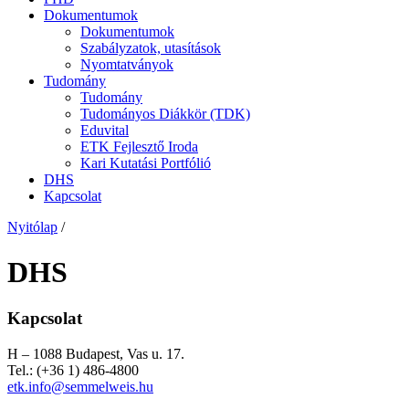
Dokumentumok
Dokumentumok
Szabályzatok, utasítások
Nyomtatványok
Tudomány
Tudomány
Tudományos Diákkör (TDK)
Eduvital
ETK Fejlesztő Iroda
Kari Kutatási Portfólió
DHS
Kapcsolat
Nyitólap
/
DHS
Kapcsolat
H – 1088 Budapest, Vas u. 17.
Tel.: (+36 1) 486-4800
etk.info@semmelweis.hu