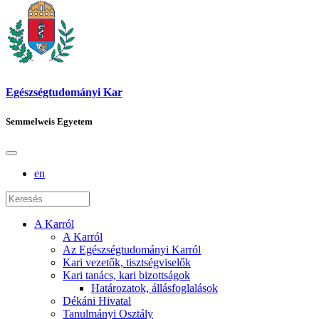
Egészségtudományi Kar
Semmelweis Egyetem
en
A Karról
A Karról
Az Egészségtudományi Karról
Kari vezetők, tisztségviselők
Kari tanács, kari bizottságok
Határozatok, állásfoglalások
Dékáni Hivatal
Tanulmányi Osztály