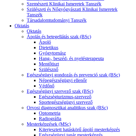
Szemészeti Klinikai Ismeretek Tanszék
Szülészeti és Nőgyógyászati Klinikai Ismeretek
Tanszék
Társadalomtudományi Tanszék
Oktatás
Oktatás
Ápolás és betegellátás szak (BSc)
Ápoló
Dietetikus
Gyógytornász
Hang-, beszéd- és nyelésterapeuta
Mentőtiszt
Szülésznő
Egészségügyi gondozás és prevenció szak (BSc)
Népegészségügyi ellenőr
Védőnő
Egészségügyi szervező szak (BSc)
Egészségturizmus-szervező
Sportegészségügyi szervező
Orvosi diagnosztikai analitikus szak (BSc)
Optometria
Radiográfia
Mesterképzések (MSc)
Kiterjesztett hatáskörű ápoló mesterképzés
Egészségügyi tanár mesterképzés