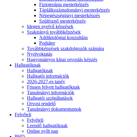
Fizioterápia mesterképzés
Táplálkozástudományi mesterképzés
Népegészségügyi mesterképzés
Szülésznő mesterképzés
Idegen nyelvű képzések
Szakirányú továbbképzések
Addiktológiai konzultáns
Podiáter
Továbbképzések szakdolgozók számára
Nyelvoktatás
Hagyományos kínai orvoslás képzés
Hallgatóknak
Hallgatóknak
Hallgatói információk
2026-2027-es tanév
Frissen felvett hallgatóknak
Tanulmányi információk
Hallgatói szolgáltatások
Orvosi rendelő
Tanulmányi dokumentumok
Felvételi
Felvételi
Leendő hallgatóknak
Online nyílt nap
PHD