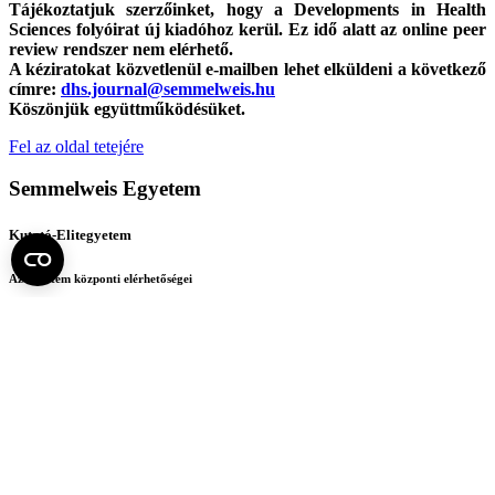
Tájékoztatjuk szerzőinket, hogy a Developments in Health
Sciences folyóirat új kiadóhoz kerül. Ez idő alatt az online peer
review rendszer nem elérhető.
A kéziratokat közvetlenül e-mailben lehet elküldeni a következő
címre:
dhs.journal@semmelweis.hu
Köszönjük együttműködésüket.
Fel az oldal tetejére
Semmelweis Egyetem
Kutató-Elitegyetem
Az egyetem központi elérhetőségei
H - 1085 Budapest, Üllői út 26.
+36 1 459-1500 | +36-20-825-1000
Betegellátó klinikáink és intézeteink elérhetőségei →
Egységeink térképen
SEMEDUNIV (KRID: 648905308)