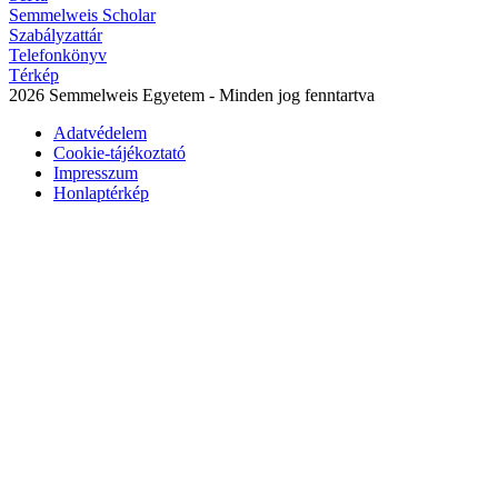
Semmelweis Scholar
Szabályzattár
Telefonkönyv
Térkép
2026 Semmelweis Egyetem - Minden jog fenntartva
Adatvédelem
Cookie-tájékoztató
Impresszum
Honlaptérkép