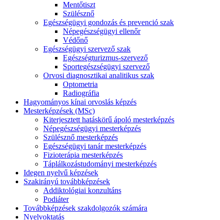
Mentőtiszt
Szülésznő
Egészségügyi gondozás és prevenció szak
Népegészségügyi ellenőr
Védőnő
Egészségügyi szervező szak
Egészségturizmus-szervező
Sportegészségügyi szervező
Orvosi diagnosztikai analitikus szak
Optometria
Radiográfia
Hagyományos kínai orvoslás képzés
Mesterképzések (MSc)
Kiterjesztett hatáskörű ápoló mesterképzés
Népegészségügyi mesterképzés
Szülésznő mesterképzés
Egészségügyi tanár mesterképzés
Fizioterápia mesterképzés
Táplálkozástudományi mesterképzés
Idegen nyelvű képzések
Szakirányú továbbképzések
Addiktológiai konzultáns
Podiáter
Továbbképzések szakdolgozók számára
Nyelvoktatás