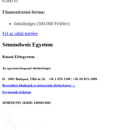
6.000 Ft
Finanszírozási forma:
önköltséges (300.000 Ft/félév)
Fel az oldal tetejére
Semmelweis Egyetem
Kutató-Elitegyetem
Az egyetem központi elérhetőségei
H - 1085 Budapest, Üllői út 26.
+36 1 459-1500 | +36-20-825-1000
Betegellátó klinikáink és intézeteink elérhetőségei →
Egységeink térképen
SEMEDUNIV (KRID: 648905308)