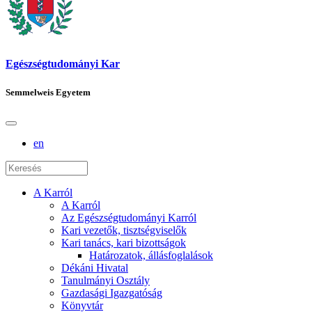
Egészségtudományi Kar
Semmelweis Egyetem
en
A Karról
A Karról
Az Egészségtudományi Karról
Kari vezetők, tisztségviselők
Kari tanács, kari bizottságok
Határozatok, állásfoglalások
Dékáni Hivatal
Tanulmányi Osztály
Gazdasági Igazgatóság
Könyvtár