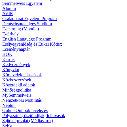
Semmelweis Egyetem
Alumni
AVIR
Családbarát Egyetem Program
Deutschsprachiges Studium
E-learning (Moodle)
E-tárhely
English Language Program
Esélyegyenlőség és Etikai Kódex
Eseménynaptár
HÖK
Karrier
Kedvezmények
Könyvtár
Körlevelek, utasítások
Közbeszerzések
Közérdekű adatok
Minőségpolitika
MySemmelweis
Nemzetközi Mobilitás
Neptun
Online Outlook levelezés
Pályázatok, ösztöndíjak, felhívások
Sajtókapcsolat (Médiasarok)
SeKa