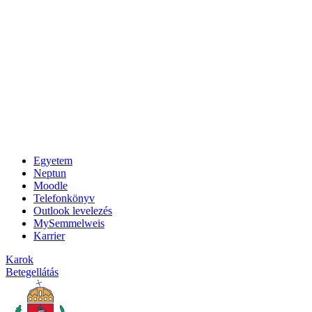
Egyetem
Neptun
Moodle
Telefonkönyv
Outlook levelezés
MySemmelweis
Karrier
Karok
Betegellátás