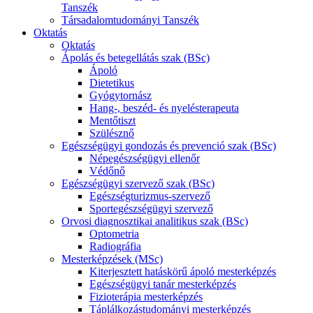
Tanszék
Társadalomtudományi Tanszék
Oktatás
Oktatás
Ápolás és betegellátás szak (BSc)
Ápoló
Dietetikus
Gyógytornász
Hang-, beszéd- és nyelésterapeuta
Mentőtiszt
Szülésznő
Egészségügyi gondozás és prevenció szak (BSc)
Népegészségügyi ellenőr
Védőnő
Egészségügyi szervező szak (BSc)
Egészségturizmus-szervező
Sportegészségügyi szervező
Orvosi diagnosztikai analitikus szak (BSc)
Optometria
Radiográfia
Mesterképzések (MSc)
Kiterjesztett hatáskörű ápoló mesterképzés
Egészségügyi tanár mesterképzés
Fizioterápia mesterképzés
Táplálkozástudományi mesterképzés