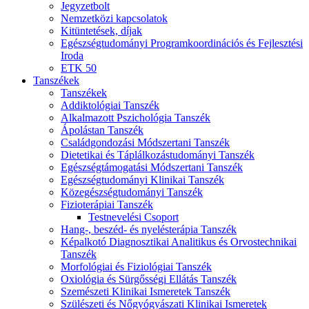
Jegyzetbolt
Nemzetközi kapcsolatok
Kitüntetések, díjak
Egészségtudományi Programkoordinációs és Fejlesztési
Iroda
ETK 50
Tanszékek
Tanszékek
Addiktológiai Tanszék
Alkalmazott Pszichológia Tanszék
Ápolástan Tanszék
Családgondozási Módszertani Tanszék
Dietetikai és Táplálkozástudományi Tanszék
Egészségtámogatási Módszertani Tanszék
Egészségtudományi Klinikai Tanszék
Közegészségtudományi Tanszék
Fizioterápiai Tanszék
Testnevelési Csoport
Hang-, beszéd- és nyelésterápia Tanszék
Képalkotó Diagnosztikai Analitikus és Orvostechnikai
Tanszék
Morfológiai és Fiziológiai Tanszék
Oxiológia és Sürgősségi Ellátás Tanszék
Szemészeti Klinikai Ismeretek Tanszék
Szülészeti és Nőgyógyászati Klinikai Ismeretek