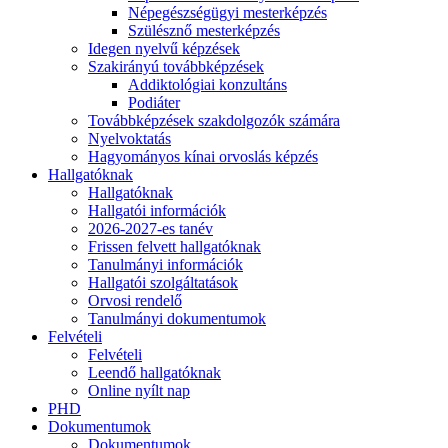
Népegészségügyi mesterképzés
Szülésznő mesterképzés
Idegen nyelvű képzések
Szakirányú továbbképzések
Addiktológiai konzultáns
Podiáter
Továbbképzések szakdolgozók számára
Nyelvoktatás
Hagyományos kínai orvoslás képzés
Hallgatóknak
Hallgatóknak
Hallgatói információk
2026-2027-es tanév
Frissen felvett hallgatóknak
Tanulmányi információk
Hallgatói szolgáltatások
Orvosi rendelő
Tanulmányi dokumentumok
Felvételi
Felvételi
Leendő hallgatóknak
Online nyílt nap
PHD
Dokumentumok
Dokumentumok