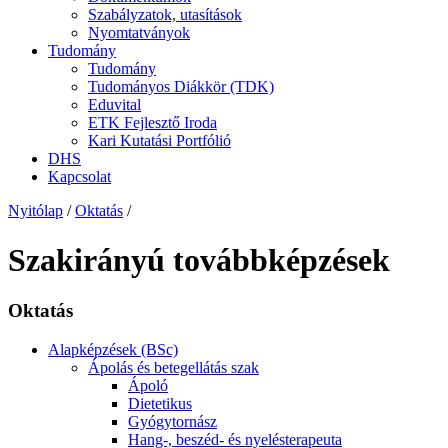
Szabályzatok, utasítások
Nyomtatványok
Tudomány
Tudomány
Tudományos Diákkör (TDK)
Eduvital
ETK Fejlesztő Iroda
Kari Kutatási Portfólió
DHS
Kapcsolat
Nyitólap
/
Oktatás
/
Szakirányú továbbképzések
Oktatás
Alapképzések (BSc)
Ápolás és betegellátás szak
Ápoló
Dietetikus
Gyógytornász
Hang-, beszéd- és nyelésterapeuta