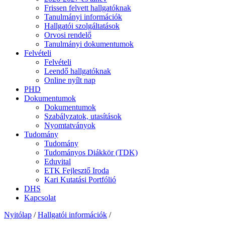
Frissen felvett hallgatóknak
Tanulmányi információk
Hallgatói szolgáltatások
Orvosi rendelő
Tanulmányi dokumentumok
Felvételi
Felvételi
Leendő hallgatóknak
Online nyílt nap
PHD
Dokumentumok
Dokumentumok
Szabályzatok, utasítások
Nyomtatványok
Tudomány
Tudomány
Tudományos Diákkör (TDK)
Eduvital
ETK Fejlesztő Iroda
Kari Kutatási Portfólió
DHS
Kapcsolat
Nyitólap
/
Hallgatói információk
/