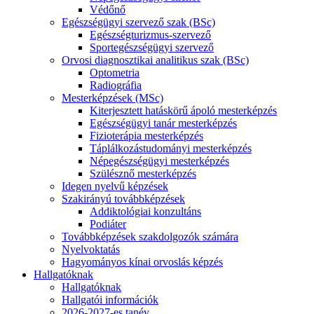
Védőnő
Egészségügyi szervező szak (BSc)
Egészségturizmus-szervező
Sportegészségügyi szervező
Orvosi diagnosztikai analitikus szak (BSc)
Optometria
Radiográfia
Mesterképzések (MSc)
Kiterjesztett hatáskörű ápoló mesterképzés
Egészségügyi tanár mesterképzés
Fizioterápia mesterképzés
Táplálkozástudományi mesterképzés
Népegészségügyi mesterképzés
Szülésznő mesterképzés
Idegen nyelvű képzések
Szakirányú továbbképzések
Addiktológiai konzultáns
Podiáter
Továbbképzések szakdolgozók számára
Nyelvoktatás
Hagyományos kínai orvoslás képzés
Hallgatóknak
Hallgatóknak
Hallgatói információk
2026-2027-es tanév