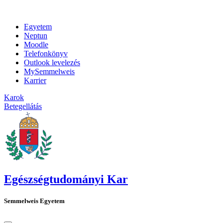
Egyetem
Neptun
Moodle
Telefonkönyv
Outlook levelezés
MySemmelweis
Karrier
Karok
Betegellátás
Egészségtudományi Kar
Semmelweis Egyetem