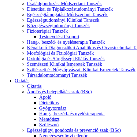
Családgondozási Módszertani Tanszék
Dietetikai és Táplálkozástudományi Tanszék
Egészségtámogatási Módszertani Tanszék
Egészségtudományi Klinikai Tanszék
Közegészségtudományi Tanszék
Fizioterápiai Tanszék
Testnevelési Csoport
Hang-, beszéd- és nyelésterápia Tanszék
Képalkotó Diagnosztikai Analitikus és Orvostechnikai T
Morfológiai és Fiziológiai Tanszék
Oxiológia és Sürgősségi Ellátás Tanszék
Szemészeti Klinikai Ismeretek Tanszék
Szülészeti és Nőgyógyászati Klinikai Ismeretek Tanszék
Társadalomtudományi Tanszék
Oktatás
Oktatás
Ápolás és betegellátás szak (BSc)
Ápoló
Dietetikus
Gyógytornász
Hang-, beszéd- és nyelésterapeuta
Mentőtiszt
Szülésznő
Egészségügyi gondozás és prevenció szak (BSc)
Népegészségügyi ellenőr