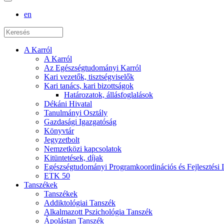
en
A Karról
A Karról
Az Egészségtudományi Karról
Kari vezetők, tisztségviselők
Kari tanács, kari bizottságok
Határozatok, állásfoglalások
Dékáni Hivatal
Tanulmányi Osztály
Gazdasági Igazgatóság
Könyvtár
Jegyzetbolt
Nemzetközi kapcsolatok
Kitüntetések, díjak
Egészségtudományi Programkoordinációs és Fejlesztési 
ETK 50
Tanszékek
Tanszékek
Addiktológiai Tanszék
Alkalmazott Pszichológia Tanszék
Ápolástan Tanszék