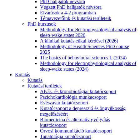
PhD hallgatók névsora
Végzett PhD hallgatók névsora
Elvárások a 4-2 programban
Témavezetőink és kutatási területeik
PhD kurzusok
Methodology for electrophysiological analysis of
sleep-wake states 2026
A klinikai kutatás etikai kérdései (2026)
Methodology of Health Sciences PhD course
2025
The basics of behavioural sciences I. (2024)
Methodology for electrophysiological analysis of
sleep-wake states (2024)
Kutatás
Kutatás
Kutatási területek
Alvás- és kronobiológiai kutatócsoport
Pszichokardiológia munkacsoport
Evészavar kutatócsoport
Kutatócsoport a depresszió és öngyilkosság
megelőzéséért
Biomedicina és alternatív gyógyítás
kutatócsoport
Orvosi kommunikáció kutatócsoport
Tanatológia kutatócsoport