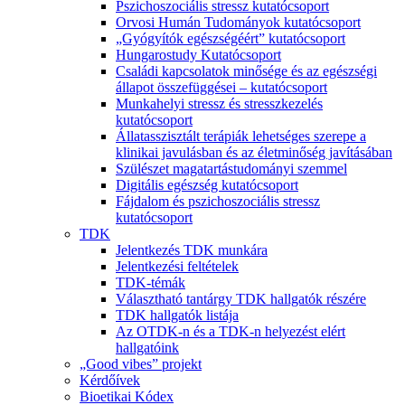
Pszichoszociális stressz kutatócsoport
Orvosi Humán Tudományok kutatócsoport
„Gyógyítók egészségéért” kutatócsoport
Hungarostudy Kutatócsoport
Családi kapcsolatok minősége és az egészségi
állapot összefüggései – kutatócsoport
Munkahelyi stressz és stresszkezelés
kutatócsoport
Állatasszisztált terápiák lehetséges szerepe a
klinikai javulásban és az életminőség javításában
Szülészet magatartástudományi szemmel
Digitális egészség kutatócsoport
Fájdalom és pszichoszociális stressz
kutatócsoport
TDK
Jelentkezés TDK munkára
Jelentkezési feltételek
TDK-témák
Választható tantárgy TDK hallgatók részére
TDK hallgatók listája
Az OTDK-n és a TDK-n helyezést elért
hallgatóink
„Good vibes” projekt
Kérdőívek
Bioetikai Kódex