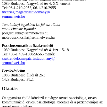
1089 Budapest, Nagyvárad tér 4. XX. emelet
Tel: 06-1-210-2953, 06-1-210-2955
titkarsag.magatartastudomany@
semmelweis.hu
Tanulmányi ügyekben kérjük az alábbi
email címekre írjanak:
polgardi.reka@semmelweis.hu
motyovszki.csilla@semmelweis.hu
Pszichoszomatikus Szakrendelő
1089 Budapest, Nagyvárad tér 4. fszt. 15-18.
Tel: +36-1 459-1500/56565 mellék
szakrendelo.magatartastudomany@
semmelweis.hu
Levelezési cím:
1085 Budapest, Üllői út 26.;
1428 Budapest, Pf.2.
Oktatás
Öt egymásra épülő kötelező tantárgy: orvosi szociológia, orvosi
kommunikáció, orvosi pszichológia, bioetika és a pszichoterápia az
orvosi gyakorlatban.