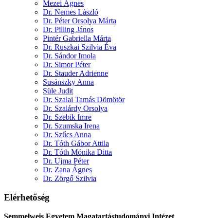
Mezei Ágnes
Dr. Nemes László
Dr. Péter Orsolya Márta
Dr. Pilling János
Pintér Gabriella Márta
Dr. Ruszkai Szilvia Éva
Dr. Sándor Imola
Dr. Simor Péter
Dr. Stauder Adrienne
Susánszky Anna
Süle Judit
Dr. Szalai Tamás Dömötör
Dr. Szalárdy Orsolya
Dr. Szebik Imre
Dr. Szumska Irena
Dr. Szűcs Anna
Dr. Tóth Gábor Attila
Dr. Tóth Mónika Ditta
Dr. Ujma Péter
Dr. Zana Ágnes
Dr. Zörgő Szilvia
Elérhetőség
Semmelweis Egyetem Magatartástudományi Intézet