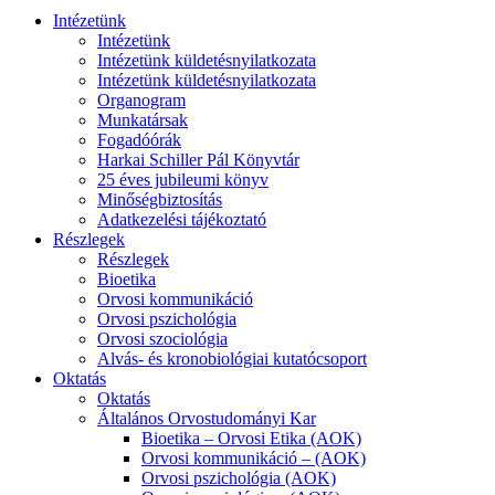
Intézetünk
Intézetünk
Intézetünk küldetésnyilatkozata
Intézetünk küldetésnyilatkozata
Organogram
Munkatársak
Fogadóórák
Harkai Schiller Pál Könyvtár
25 éves jubileumi könyv
Minőségbiztosítás
Adatkezelési tájékoztató
Részlegek
Részlegek
Bioetika
Orvosi kommunikáció
Orvosi pszichológia
Orvosi szociológia
Alvás- és kronobiológiai kutatócsoport
Oktatás
Oktatás
Általános Orvostudományi Kar
Bioetika – Orvosi Etika (AOK)
Orvosi kommunikáció – (AOK)
Orvosi pszichológia (AOK)