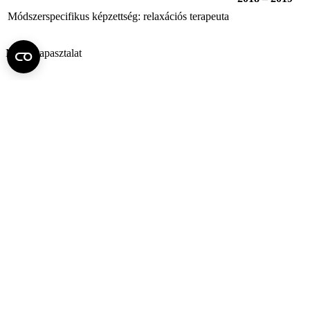
Módszerspecifikus képzettség: relaxációs terapeuta
Munkatapasztalat
·
Magatartástudományi Intézet, Semmelweis
Egyetem
2022 –
Pszichológus, oktatási munkatárs (Orvosi
Pszichológia Munkacsoport)
·
Országos Orvosi Rehabilitációs Intézet
(OORI)
2019 – 2024
Pszichológus: Gerincvelősérültek Rehabilitációs
Osztálya, Ortopéd-Traumatológiai Rehabilitációs
Osztály
·
Kognitív és Sématerápiás Központ
(VIKOTE)
2020 –
Pszichológus