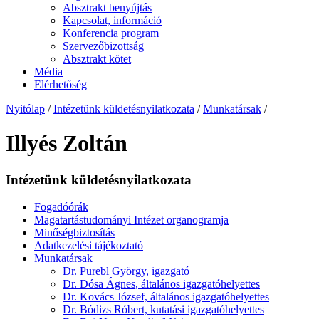
Absztrakt benyújtás
Kapcsolat, információ
Konferencia program
Szervezőbizottság
Absztrakt kötet
Média
Elérhetőség
Nyitólap
/
Intézetünk küldetésnyilatkozata
/
Munkatársak
/
Illyés Zoltán
Intézetünk küldetésnyilatkozata
Fogadóórák
Magatartástudományi Intézet organogramja
Minőségbiztosítás
Adatkezelési tájékoztató
Munkatársak
Dr. Purebl György, igazgató
Dr. Dósa Ágnes, általános igazgatóhelyettes
Dr. Kovács József, általános igazgatóhelyettes
Dr. Bódizs Róbert, kutatási igazgatóhelyettes