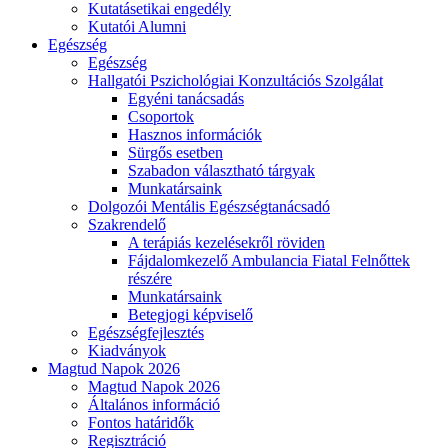
Kutatásetikai engedély
Kutatói Alumni
Egészség
Egészség
Hallgatói Pszichológiai Konzultációs Szolgálat
Egyéni tanácsadás
Csoportok
Hasznos információk
Sürgős esetben
Szabadon választható tárgyak
Munkatársaink
Dolgozói Mentális Egészségtanácsadó
Szakrendelő
A terápiás kezelésekről röviden
Fájdalomkezelő Ambulancia Fiatal Felnőttek
részére
Munkatársaink
Betegjogi képviselő
Egészségfejlesztés
Kiadványok
Magtud Napok 2026
Magtud Napok 2026
Általános információ
Fontos határidők
Regisztráció