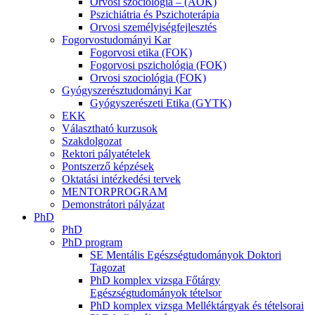
Orvosi szociológia – (AOK)
Pszichiátria és Pszichoterápia
Orvosi személyiségfejlesztés
Fogorvostudományi Kar
Fogorvosi etika (FOK)
Fogorvosi pszichológia (FOK)
Orvosi szociológia (FOK)
Gyógyszerésztudományi Kar
Gyógyszerészeti Etika (GYTK)
EKK
Választható kurzusok
Szakdolgozat
Rektori pályatételek
Pontszerző képzések
Oktatási intézkedési tervek
MENTORPROGRAM
Demonstrátori pályázat
PhD
PhD
PhD program
SE Mentális Egészségtudományok Doktori
Tagozat
PhD komplex vizsga Főtárgy
Egészségtudományok tételsor
PhD komplex vizsga Melléktárgyak és tételsorai