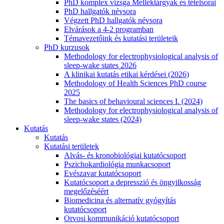
PhD komplex vizsga Melléktárgyak és tételsorai
PhD hallgatók névsora
Végzett PhD hallgatók névsora
Elvárások a 4-2 programban
Témavezetőink és kutatási területeik
PhD kurzusok
Methodology for electrophysiological analysis of
sleep-wake states 2026
A klinikai kutatás etikai kérdései (2026)
Methodology of Health Sciences PhD course
2025
The basics of behavioural sciences I. (2024)
Methodology for electrophysiological analysis of
sleep-wake states (2024)
Kutatás
Kutatás
Kutatási területek
Alvás- és kronobiológiai kutatócsoport
Pszichokardiológia munkacsoport
Evészavar kutatócsoport
Kutatócsoport a depresszió és öngyilkosság
megelőzéséért
Biomedicina és alternatív gyógyítás
kutatócsoport
Orvosi kommunikáció kutatócsoport