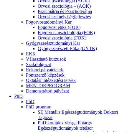
Orvosi pszichológia (AOK)
Orvosi szociológia – (AOK)
Pszichiátria és Pszichoterápia
Orvosi személyiségfejlesztés
Fogorvostudományi Kar
Fogorvosi etika (FOK)
Fogorvosi pszichológia (FOK)
Orvosi szociológia (FOK)
Gyógyszerésztudományi Kar
Gyógyszerészeti Etika (GYTK)
EKK
Választható kurzusok
Szakdolgozat
Rektori pályatételek
Pontszerző képzések
Oktatási intézkedési tervek
MENTORPROGRAM
Demonstrátori pályázat
PhD
PhD
PhD program
SE Mentális Egészségtudományok Doktori
Tagozat
PhD komplex vizsga Főtárgy
Egészségtudományok tételsor