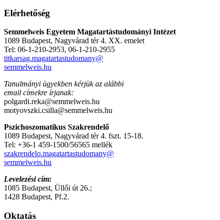
Elérhetőség
Semmelweis Egyetem Magatartástudományi Intézet
1089 Budapest, Nagyvárad tér 4. XX. emelet
Tel: 06-1-210-2953, 06-1-210-2955
titkarsag.magatartastudomany@
semmelweis.hu
Tanulmányi ügyekben kérjük az alábbi
email címekre írjanak:
polgardi.reka@semmelweis.hu
motyovszki.csilla@semmelweis.hu
Pszichoszomatikus Szakrendelő
1089 Budapest, Nagyvárad tér 4. fszt. 15-18.
Tel: +36-1 459-1500/56565 mellék
szakrendelo.magatartastudomany@
semmelweis.hu
Levelezési cím:
1085 Budapest, Üllői út 26.;
1428 Budapest, Pf.2.
Oktatás