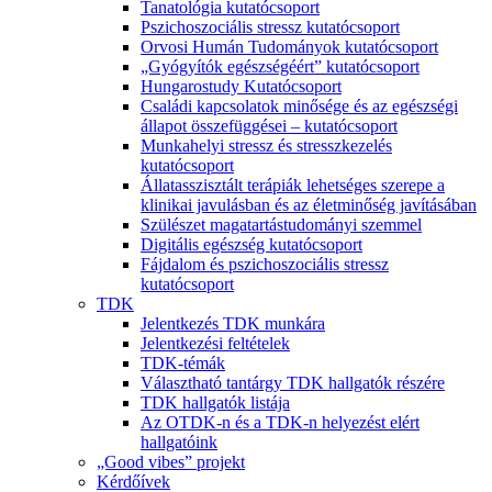
Tanatológia kutatócsoport
Pszichoszociális stressz kutatócsoport
Orvosi Humán Tudományok kutatócsoport
„Gyógyítók egészségéért” kutatócsoport
Hungarostudy Kutatócsoport
Családi kapcsolatok minősége és az egészségi
állapot összefüggései – kutatócsoport
Munkahelyi stressz és stresszkezelés
kutatócsoport
Állatasszisztált terápiák lehetséges szerepe a
klinikai javulásban és az életminőség javításában
Szülészet magatartástudományi szemmel
Digitális egészség kutatócsoport
Fájdalom és pszichoszociális stressz
kutatócsoport
TDK
Jelentkezés TDK munkára
Jelentkezési feltételek
TDK-témák
Választható tantárgy TDK hallgatók részére
TDK hallgatók listája
Az OTDK-n és a TDK-n helyezést elért
hallgatóink
„Good vibes” projekt
Kérdőívek