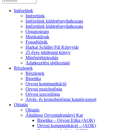
Intézetünk
Intézetünk
Intézetünk küldetésnyilatkozata
Intézetünk küldetésnyilatkozata
Organogram
Munkatársak
Fogadóórák
Harkai Schiller Pál Könyvtár
25 éves jubileumi könyv
Minőségbiztosítás
Adatkezelési tájékoztató
Részlegek
Részlegek
Bioetika
Orvosi kommunikáció
Orvosi pszichológia
Orvosi szociológia
Alvás- és kronobiológiai kutatócsoport
Oktatás
Oktatás
Általános Orvostudományi Kar
Bioetika – Orvosi Etika (AOK)
Orvosi kommunikáció – (AOK)