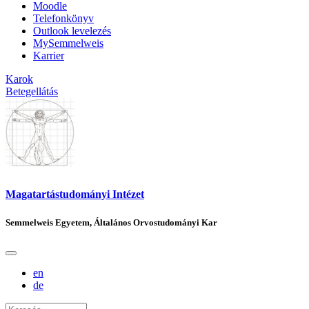
Moodle
Telefonkönyv
Outlook levelezés
MySemmelweis
Karrier
Karok
Betegellátás
Magatartástudományi Intézet
Semmelweis Egyetem, Általános Orvostudományi Kar
en
de