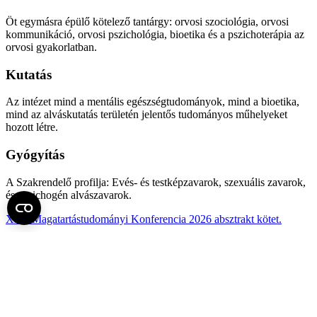
Öt egymásra épülő kötelező tantárgy: orvosi szociológia, orvosi
kommunikáció, orvosi pszichológia, bioetika és a pszichoterápia az
orvosi gyakorlatban.
Kutatás
Az intézet mind a mentális egészségtudományok, mind a bioetika,
mind az alváskutatás területén jelentős tudományos műhelyeket
hozott létre.
Gyógyítás
A Szakrendelő profilja: Evés- és testképzavarok, szexuális zavarok,
és pszichogén alvászavarok.
XIX. Magatartástudományi Konferencia 2026 absztrakt kötet.
Fel az oldal tetejére
Semmelweis Egyetem
Kutató-Elitegyetem