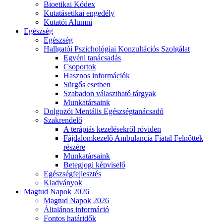
Bioetikai Kódex
Kutatásetikai engedély
Kutatói Alumni
Egészség
Egészség
Hallgatói Pszichológiai Konzultációs Szolgálat
Egyéni tanácsadás
Csoportok
Hasznos információk
Sürgős esetben
Szabadon választható tárgyak
Munkatársaink
Dolgozói Mentális Egészségtanácsadó
Szakrendelő
A terápiás kezelésekről röviden
Fájdalomkezelő Ambulancia Fiatal Felnőttek
részére
Munkatársaink
Betegjogi képviselő
Egészségfejlesztés
Kiadványok
Magtud Napok 2026
Magtud Napok 2026
Általános információ
Fontos határidők