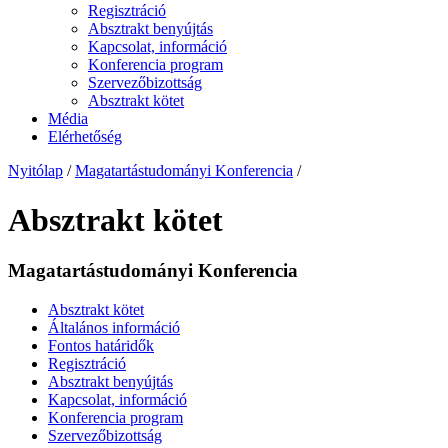
Regisztráció
Absztrakt benyújtás
Kapcsolat, információ
Konferencia program
Szervezőbizottság
Absztrakt kötet
Média
Elérhetőség
Nyitólap
/
Magatartástudományi Konferencia
/
Absztrakt kötet
Magatartástudományi Konferencia
Absztrakt kötet
Általános információ
Fontos határidők
Regisztráció
Absztrakt benyújtás
Kapcsolat, információ
Konferencia program
Szervezőbizottság