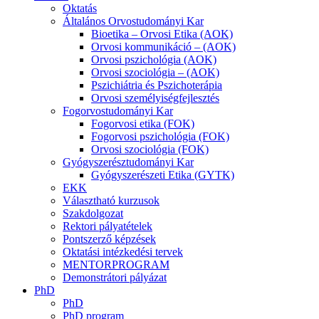
Oktatás
Általános Orvostudományi Kar
Bioetika – Orvosi Etika (AOK)
Orvosi kommunikáció – (AOK)
Orvosi pszichológia (AOK)
Orvosi szociológia – (AOK)
Pszichiátria és Pszichoterápia
Orvosi személyiségfejlesztés
Fogorvostudományi Kar
Fogorvosi etika (FOK)
Fogorvosi pszichológia (FOK)
Orvosi szociológia (FOK)
Gyógyszerésztudományi Kar
Gyógyszerészeti Etika (GYTK)
EKK
Választható kurzusok
Szakdolgozat
Rektori pályatételek
Pontszerző képzések
Oktatási intézkedési tervek
MENTORPROGRAM
Demonstrátori pályázat
PhD
PhD
PhD program