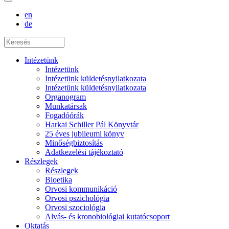
en
de
Intézetünk
Intézetünk
Intézetünk küldetésnyilatkozata
Intézetünk küldetésnyilatkozata
Organogram
Munkatársak
Fogadóórák
Harkai Schiller Pál Könyvtár
25 éves jubileumi könyv
Minőségbiztosítás
Adatkezelési tájékoztató
Részlegek
Részlegek
Bioetika
Orvosi kommunikáció
Orvosi pszichológia
Orvosi szociológia
Alvás- és kronobiológiai kutatócsoport
Oktatás