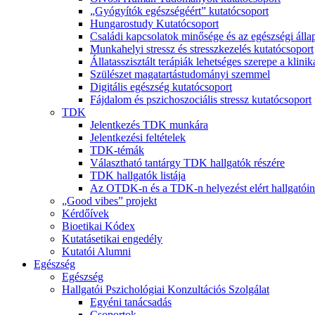
„Gyógyítók egészségéért” kutatócsoport
Hungarostudy Kutatócsoport
Családi kapcsolatok minősége és az egészségi álla
Munkahelyi stressz és stresszkezelés kutatócsoport
Állatasszisztált terápiák lehetséges szerepe a klini
Szülészet magatartástudományi szemmel
Digitális egészség kutatócsoport
Fájdalom és pszichoszociális stressz kutatócsoport
TDK
Jelentkezés TDK munkára
Jelentkezési feltételek
TDK-témák
Választható tantárgy TDK hallgatók részére
TDK hallgatók listája
Az OTDK-n és a TDK-n helyezést elért hallgatói
„Good vibes” projekt
Kérdőívek
Bioetikai Kódex
Kutatásetikai engedély
Kutatói Alumni
Egészség
Egészség
Hallgatói Pszichológiai Konzultációs Szolgálat
Egyéni tanácsadás
Csoportok