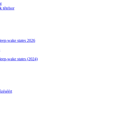
t
 tételsor
sleep-wake states 2026
5
leep-wake states (2024)
őzéséért