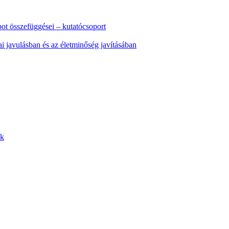
pot összefüggései – kutatócsoport
kai javulásban és az életminőség javításában
nk