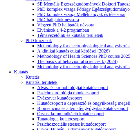
SE Mentális Egészségtudományok Doktori Tagoza
PhD komplex vizsga Főtárgy Egészségtudományok
PhD komplex vizsga Melléktárgyak és tételsorai
PhD hallgatók névsora
Végzett PhD hallgatók névsora
Elvárások a 4-2 programban
Témavezetőink és kutatási területeik
PhD kurzusok
Methodology for electrophysiological analysis of 
A klinikai kutatás etikai kérdései (2026)
Methodology of Health Sciences PhD course 202
The basics of behavioural sciences I. (2024)
Methodology for electrophysiological analysis of s
Kutatás
Kutatás
Kutatási területek
Alvás- és kronobiológiai kutatócsoport
Pszichokardiológia munkacsoport
Evészavar kutatócsoport
Kutatócsoport a depresszió és öngyilkosság megel
Biomedicina és alternatív gyógyítás kutatócsoport
Orvosi kommunikáció kutatócsoport
Tanatológia kutatócsoport
Pszichoszociális stressz kutatócsoport
Orvosi Humán Tudományok kutatócsoport