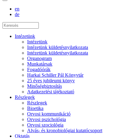
en
de
Intézetünk
Intézetünk
Intézetünk küldetésnyilatkozata
Intézetünk küldetésnyilatkozata
Organogram
Munkatársak
Fogadóórák
Harkai Schiller Pál Könyvtár
25 éves jubileumi könyv
Minőségbiztosítás
Adatkezelési tájékoztató
Részlegek
Részlegek
Bioetika
Orvosi kommunikáció
Orvosi pszichológia
Orvosi szociológia
Alvás- és kronobiológiai kutatócsoport
Oktatás