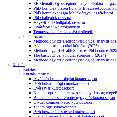
SE Mentális Egészségtudományok Doktori Tagoza
PhD komplex vizsga Főtárgy Egészségtudományok
PhD komplex vizsga Melléktárgyak és tételsorai
PhD hallgatók névsora
Végzett PhD hallgatók névsora
Elvárások a 4-2 programban
Témavezetőink és kutatási területeik
PhD kurzusok
Methodology for electrophysiological analysis of 
A klinikai kutatás etikai kérdései (2026)
Methodology of Health Sciences PhD course 202
The basics of behavioural sciences I. (2024)
Methodology for electrophysiological analysis of s
Kutatás
Kutatás
Kutatási területek
Alvás- és kronobiológiai kutatócsoport
Pszichokardiológia munkacsoport
Evészavar kutatócsoport
Kutatócsoport a depresszió és öngyilkosság megel
Biomedicina és alternatív gyógyítás kutatócsoport
Orvosi kommunikáció kutatócsoport
Tanatológia kutatócsoport
Pszichoszociális stressz kutatócsoport
Orvosi Humán Tudományok kutatócsoport