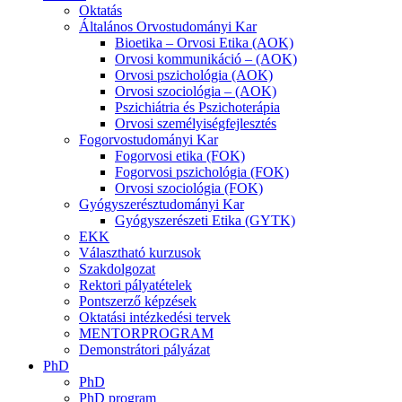
Oktatás
Általános Orvostudományi Kar
Bioetika – Orvosi Etika (AOK)
Orvosi kommunikáció – (AOK)
Orvosi pszichológia (AOK)
Orvosi szociológia – (AOK)
Pszichiátria és Pszichoterápia
Orvosi személyiségfejlesztés
Fogorvostudományi Kar
Fogorvosi etika (FOK)
Fogorvosi pszichológia (FOK)
Orvosi szociológia (FOK)
Gyógyszerésztudományi Kar
Gyógyszerészeti Etika (GYTK)
EKK
Választható kurzusok
Szakdolgozat
Rektori pályatételek
Pontszerző képzések
Oktatási intézkedési tervek
MENTORPROGRAM
Demonstrátori pályázat
PhD
PhD
PhD program