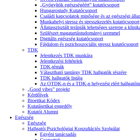
„Gyógyítók egészségéért” kutatócsoport
Hungarostudy Kutatócsoport
Családi kapcsolatok minősége és az egészségi álla
Munkahelyi stressz és stresszkezelés kutatócsoport
Állatasszisztált terápiák lehetséges szerepe a klini
Szülészet magatartástudományi szemmel
Digitális egészség kutatócsoport
Fájdalom és pszichoszociális stressz kutatócsoport
TDK
Jelentkezés TDK munkára
Jelentkezési feltételek
TDK-témák
Választható tantárgy TDK hallgatók részére
TDK hallgatók listája
Az OTDK-n és a TDK-n helyezést elért hallgatói
„Good vibes” projekt
Kérdőívek
Bioetikai Kódex
Kutatásetikai engedély
Kutatói Alumni
Egészség
Egészség
Hallgatói Pszichológiai Konzultációs Szolgálat
Egyéni tanácsadás
Csoportok