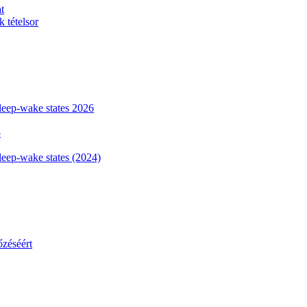
t
 tételsor
sleep-wake states 2026
5
leep-wake states (2024)
őzéséért