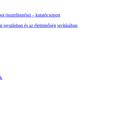
pot összefüggései – kutatócsoport
kai javulásban és az életminőség javításában
nk