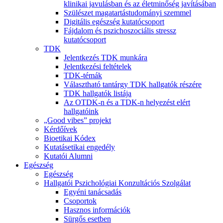
klinikai javulásban és az életminőség javításában
Szülészet magatartástudományi szemmel
Digitális egészség kutatócsoport
Fájdalom és pszichoszociális stressz
kutatócsoport
TDK
Jelentkezés TDK munkára
Jelentkezési feltételek
TDK-témák
Választható tantárgy TDK hallgatók részére
TDK hallgatók listája
Az OTDK-n és a TDK-n helyezést elért
hallgatóink
„Good vibes” projekt
Kérdőívek
Bioetikai Kódex
Kutatásetikai engedély
Kutatói Alumni
Egészség
Egészség
Hallgatói Pszichológiai Konzultációs Szolgálat
Egyéni tanácsadás
Csoportok
Hasznos információk
Sürgős esetben