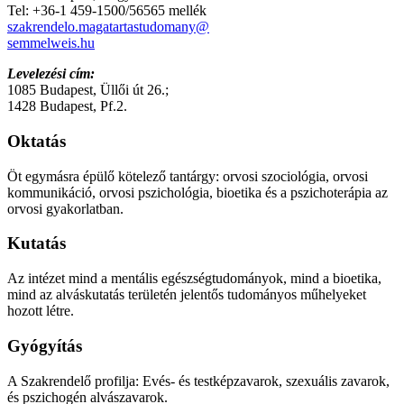
Tel: +36-1 459-1500/56565 mellék
szakrendelo.magatartastudomany@
semmelweis.hu
Levelezési cím:
1085 Budapest, Üllői út 26.;
1428 Budapest, Pf.2.
Oktatás
Öt egymásra épülő kötelező tantárgy: orvosi szociológia, orvosi
kommunikáció, orvosi pszichológia, bioetika és a pszichoterápia az
orvosi gyakorlatban.
Kutatás
Az intézet mind a mentális egészségtudományok, mind a bioetika,
mind az alváskutatás területén jelentős tudományos műhelyeket
hozott létre.
Gyógyítás
A Szakrendelő profilja: Evés- és testképzavarok, szexuális zavarok,
és pszichogén alvászavarok.