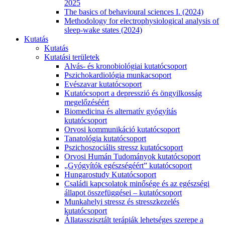
2025
The basics of behavioural sciences I. (2024)
Methodology for electrophysiological analysis of
sleep-wake states (2024)
Kutatás
Kutatás
Kutatási területek
Alvás- és kronobiológiai kutatócsoport
Pszichokardiológia munkacsoport
Evészavar kutatócsoport
Kutatócsoport a depresszió és öngyilkosság
megelőzéséért
Biomedicina és alternatív gyógyítás
kutatócsoport
Orvosi kommunikáció kutatócsoport
Tanatológia kutatócsoport
Pszichoszociális stressz kutatócsoport
Orvosi Humán Tudományok kutatócsoport
„Gyógyítók egészségéért” kutatócsoport
Hungarostudy Kutatócsoport
Családi kapcsolatok minősége és az egészségi
állapot összefüggései – kutatócsoport
Munkahelyi stressz és stresszkezelés
kutatócsoport
Állatasszisztált terápiák lehetséges szerepe a