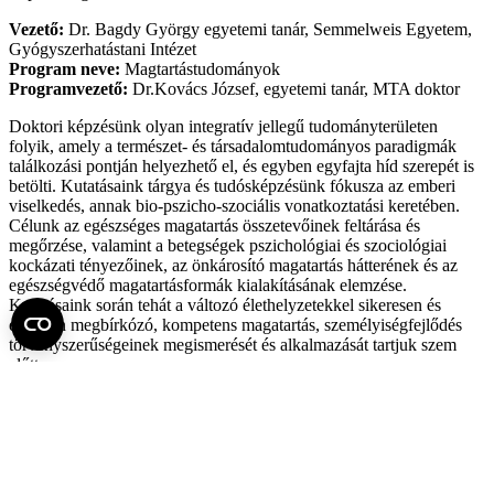
Vezető:
Dr. Bagdy György egyetemi tanár, Semmelweis Egyetem,
Gyógyszerhatástani Intézet
Program neve:
Magtartástudományok
Programvezető:
Dr.Kovács József, egyetemi tanár, MTA doktor
Doktori képzésünk olyan integratív jellegű tudományterületen
folyik, amely a természet- és társadalomtudományos paradigmák
találkozási pontján helyezhető el, és egyben egyfajta híd szerepét is
betölti. Kutatásaink tárgya és tudósképzésünk fókusza az emberi
viselkedés, annak bio-pszicho-szociális vonatkoztatási keretében.
Célunk az egészséges magatartás összetevőinek feltárása és
megőrzése, valamint a betegségek pszichológiai és szociológiai
kockázati tényezőinek, az önkárosító magatartás hátterének és az
egészségvédő magatartásformák kialakításának elemzése.
Kutatásaink során tehát a változó élethelyzetekkel sikeresen és
etikusan megbírkózó, kompetens magatartás, személyiségfejlődés
törvényszerűségeinek megismerését és alkalmazását tartjuk szem
előtt.
E célokat interdiszciplináris, integratív szemlélettel, az
orvostudomány, pszichológia, szociológia, antropológia, bioetika,
neuroanatómia és neurofiziológia eredményeire támaszkodva
igyekszünk megvalósítani. Fontosnak tartjuk továbbá a
természettudományok és a társadalomtudományok határterületein