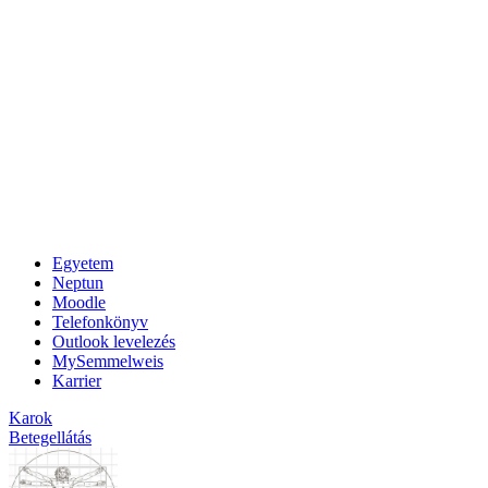
Egyetem
Neptun
Moodle
Telefonkönyv
Outlook levelezés
MySemmelweis
Karrier
Karok
Betegellátás