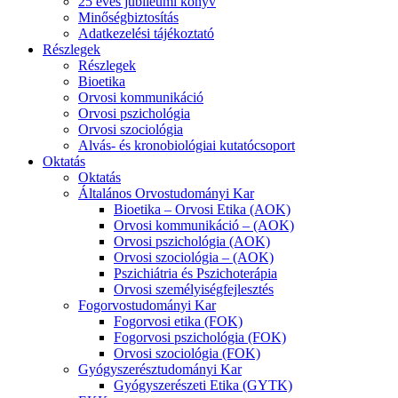
25 éves jubileumi könyv
Minőségbiztosítás
Adatkezelési tájékoztató
Részlegek
Részlegek
Bioetika
Orvosi kommunikáció
Orvosi pszichológia
Orvosi szociológia
Alvás- és kronobiológiai kutatócsoport
Oktatás
Oktatás
Általános Orvostudományi Kar
Bioetika – Orvosi Etika (AOK)
Orvosi kommunikáció – (AOK)
Orvosi pszichológia (AOK)
Orvosi szociológia – (AOK)
Pszichiátria és Pszichoterápia
Orvosi személyiségfejlesztés
Fogorvostudományi Kar
Fogorvosi etika (FOK)
Fogorvosi pszichológia (FOK)
Orvosi szociológia (FOK)
Gyógyszerésztudományi Kar
Gyógyszerészeti Etika (GYTK)