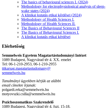
The basics of behavioural sciences I. (2024)
Methodology for electrophysiological analysis of sleep-
wake states (2024)
A klinikai kutatás etikai kérdései (2024)
Methodology of Health Sciences I.
Methodology of Health Sciences II.
The Basics of Behavioural Sciences II
The Basics of Behavioural Sciences I.
A klinikai kutatás etikai kérdései
Elérhetőség
Semmelweis Egyetem Magatartástudományi Intézet
1089 Budapest, Nagyvárad tér 4. XX. emelet
Tel: 06-1-210-2953, 06-1-210-2955
titkarsag.magatartastudomany@
semmelweis.hu
Tanulmányi ügyekben kérjük az alábbi
email címekre írjanak:
polgardi.reka@semmelweis.hu
motyovszki.csilla@semmelweis.hu
Pszichoszomatikus Szakrendelő
1089 Budapest, Nagyvárad tér 4. fszt. 15-18.