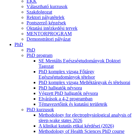
EKK
Választható kurzusok
Szakdolgozat
Rektori pályatételek
Pontszerző képzések
Oktatási intézkedési tervek
MENTORPROGRAM
Demonstrátori pályázat
PhD
PhD
PhD program
SE Mentális Egészségtudományok Doktori
Tagozat
PhD komplex vizsga Főtárgy
Egészségtudományok tételsor
PhD komplex vizsga Melléktárgyak és tételsorai
PhD hallgatók névsora
Végzett PhD hallgatók névsora
Elvárások a 4-2 programban
Témavezetőink és kutatási területeik
PhD kurzusok
Methodology for electrophysiological analysis of
sleep-wake states 2026
A klinikai kutatás etikai kérdései (2026)
Methodology of Health Sciences PhD course