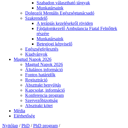
Szabadon választható tárgyak
Munkatársaink
Dolgozói Mentális Egészségtanácsadó
Szakrendelő
A terápiás kezelésekről röviden
Fájdalomkezelő Ambulancia Fiatal Felnőttek
részére
Munkatársaink
Betegjogi képviselő
Egészségfejlesztés
Kiadványok
Magtud Napok 2026
Magtud Napok 2026
Általános információ
Fontos határidők
Regisztráció
Absztrakt benyújtás
Kapcsolat, információ
Konferencia program
Szervezőbizottság
Absztrakt kötet
Média
Elérhetőség
Nyitólap
/
PhD
/
PhD program
/