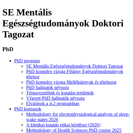
SE Mentális
Egészségtudományok Doktori
Tagozat
PhD
PhD program
SE Mentális Egészségtudományok Doktori Tagozat
PhD komplex vizsga Főtárgy Egészségtudományok
tételsor
PhD komplex vizsga Melléktárgyak és tételsorai
PhD hallgatók névsora
Témavezetőink és kutatási területeik
Végzett PhD hallgatók névsora
Elvárások a 4-2 programban
PhD kurzusok
Methodology for electrophysiological analysis of sleep-
wake states 2026
A klinikai kutatás etikai kérdései (2026)
Methodology of Health Sciences PhD course 2025