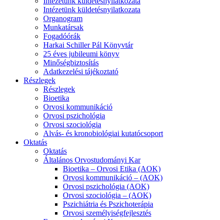
Intézetünk küldetésnyilatkozata
Intézetünk küldetésnyilatkozata
Organogram
Munkatársak
Fogadóórák
Harkai Schiller Pál Könyvtár
25 éves jubileumi könyv
Minőségbiztosítás
Adatkezelési tájékoztató
Részlegek
Részlegek
Bioetika
Orvosi kommunikáció
Orvosi pszichológia
Orvosi szociológia
Alvás- és kronobiológiai kutatócsoport
Oktatás
Oktatás
Általános Orvostudományi Kar
Bioetika – Orvosi Etika (AOK)
Orvosi kommunikáció – (AOK)
Orvosi pszichológia (AOK)
Orvosi szociológia – (AOK)
Pszichiátria és Pszichoterápia
Orvosi személyiségfejlesztés