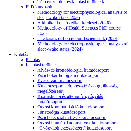
Témavezetőink és kutatási területeik
PhD kurzusok
Methodology for electrophysiological analysis of
sleep-wake states 2026
A klinikai kutatás etikai kérdései (2026)
Methodology of Health Sciences PhD course
2025
The basics of behavioural sciences I. (2024)
Methodology for electrophysiological analysis of
sleep-wake states (2024)
Kutatás
Kutatás
Kutatási területek
Alvás- és kronobiológiai kutatócsoport
Pszichokardiológia munkacsoport
Evészavar kutatócsoport
Kutatócsoport a depresszió és öngyilkosság
megelőzéséért
Biomedicina és alternatív gyógyítás
kutatócsoport
Orvosi kommunikáció kutatócsoport
Tanatológia kutatócsoport
Pszichoszociális stressz kutatócsoport
Orvosi Humán Tudományok kutatócsoport
„Gyógyítók egészségéért” kutatócsoport