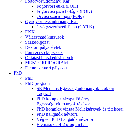
Fogorvostudományi Kar
Fogorvosi etika (FOK)
Fogorvosi pszichológia (FOK)
Orvosi szociológia (FOK)
Gyógyszerésztudományi Kar
Gyógyszerészeti Etika (GYTK)
EKK
Választható kurzusok
Szakdolgozat
Rektori pályatételek
Pontszerző képzések
Oktatási intézkedési tervek
MENTORPROGRAM
Demonstrátori pályázat
PhD
PhD
PhD program
SE Mentális Egészségtudományok Doktori
Tagozat
PhD komplex vizsga Főtárgy
Egészségtudományok tételsor
PhD komplex vizsga Melléktárgyak és tételsorai
PhD hallgatók névsora
Végzett PhD hallgatók névsora
Elvárások a 4-2 programban