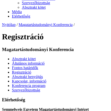
Szervezőbizottság
Absztrakt kötet
Média
Elérhetőség
Nyitólap
/
Magatartástudományi Konferencia
/
Regisztráció
Magatartástudományi Konferencia
Absztrakt kötet
Általános információ
Fontos határidők
Regisztráció
Absztrakt benyújtás
Kapcsolat, információ
Konferencia program
Szervezőbizottság
Elérhetőség
Semmelweis Egyetem Magatartástudományi Intézet