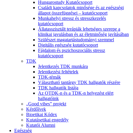
Hungarostudy Kutatócsoport
Családi kapcsolatok minősége és az egészségi
állapot összefüggései – kutatócsoport
Munkahelyi stressz és stresszkezelés
kutatócsoport
Állatasszisztált terápiák lehetséges szerepe a
klinikai javulásban és az életminőség javításában
Szülészet magatartástudományi szemmel
Digitális egészség kutatócsoport
Fájdalom és pszichoszociális stressz
kutatócsoport
TDK
Jelentkezés TDK munkára
Jelentkezési feltételek
TDK-témák
Választható tantárgy TDK hallgatók részére
TDK hallgatók listája
Az OTDK-n és a TDK-n helyezést elért
hallgatóink
„Good vibes” projekt
Kérdőívek
Bioetikai Kódex
Kutatásetikai engedély
Kutatói Alumni
Egészség