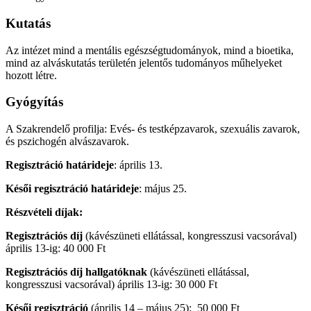
Kutatás
Az intézet mind a mentális egészségtudományok, mind a bioetika,
mind az alváskutatás területén jelentős tudományos műhelyeket
hozott létre.
Gyógyítás
A Szakrendelő profilja: Evés- és testképzavarok, szexuális zavarok,
és pszichogén alvászavarok.
Regisztráció határideje
: április 13.
Késői regisztráció határideje
: május 25.
Részvételi díjak:
Regisztrációs díj
(kávészüneti ellátással, kongresszusi vacsorával)
április 13-ig: 40 000 Ft
Regisztrációs díj hallgatóknak
(kávészüneti ellátással,
kongresszusi vacsorával) április 13-ig: 30 000 Ft
Késői regisztráció
(április 14 – május 25): 50 000 Ft