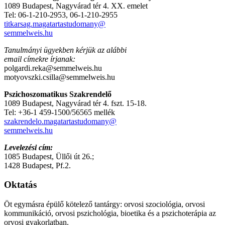
1089 Budapest, Nagyvárad tér 4. XX. emelet
Tel: 06-1-210-2953, 06-1-210-2955
titkarsag.magatartastudomany@
semmelweis.hu
Tanulmányi ügyekben kérjük az alábbi
email címekre írjanak:
polgardi.reka@semmelweis.hu
motyovszki.csilla@semmelweis.hu
Pszichoszomatikus Szakrendelő
1089 Budapest, Nagyvárad tér 4. fszt. 15-18.
Tel: +36-1 459-1500/56565 mellék
szakrendelo.magatartastudomany@
semmelweis.hu
Levelezési cím:
1085 Budapest, Üllői út 26.;
1428 Budapest, Pf.2.
Oktatás
Öt egymásra épülő kötelező tantárgy: orvosi szociológia, orvosi
kommunikáció, orvosi pszichológia, bioetika és a pszichoterápia az
orvosi gyakorlatban.