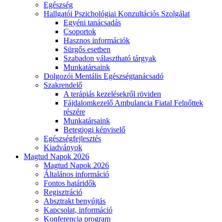
Egészség
Hallgatói Pszichológiai Konzultációs Szolgálat
Egyéni tanácsadás
Csoportok
Hasznos információk
Sürgős esetben
Szabadon választható tárgyak
Munkatársaink
Dolgozói Mentális Egészségtanácsadó
Szakrendelő
A terápiás kezelésekről röviden
Fájdalomkezelő Ambulancia Fiatal Felnőttek
részére
Munkatársaink
Betegjogi képviselő
Egészségfejlesztés
Kiadványok
Magtud Napok 2026
Magtud Napok 2026
Általános információ
Fontos határidők
Regisztráció
Absztrakt benyújtás
Kapcsolat, információ
Konferencia program