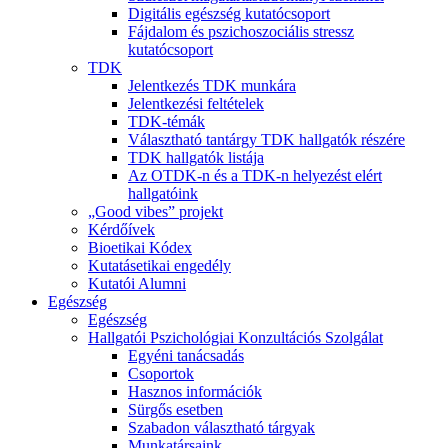
Digitális egészség kutatócsoport
Fájdalom és pszichoszociális stressz
kutatócsoport
TDK
Jelentkezés TDK munkára
Jelentkezési feltételek
TDK-témák
Választható tantárgy TDK hallgatók részére
TDK hallgatók listája
Az OTDK-n és a TDK-n helyezést elért
hallgatóink
„Good vibes” projekt
Kérdőívek
Bioetikai Kódex
Kutatásetikai engedély
Kutatói Alumni
Egészség
Egészség
Hallgatói Pszichológiai Konzultációs Szolgálat
Egyéni tanácsadás
Csoportok
Hasznos információk
Sürgős esetben
Szabadon választható tárgyak
Munkatársaink