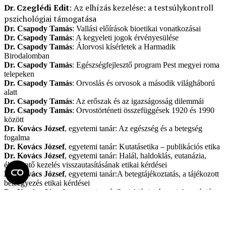
Dr. Czeglédi Edit
: Az elhízás kezelése: a testsúlykontroll
pszichológiai támogatása
Dr. Csapody Tamás
: Vallási előírások bioetikai vonatkozásai
Dr. Csapody Tamás
: A kegyeleti jogok érvényesülése
Dr. Csapody Tamás
: Álorvosi kísérletek a Harmadik
Birodalomban
Dr. Csapody Tamás
: Egészségfejlesztő program Pest megyei roma
telepeken
Dr. Csapody Tamás
: Orvoslás és orvosok a második világháború
alatt
Dr. Csapody Tamás
: Az erőszak és az igazságosság dilemmái
Dr. Csapody Tamás
: Orvostörténeti összefüggések 1920 és 1990
között
Dr. Kovács József
, egyetemi tanár: Az egészség és a betegség
fogalma
Dr. Kovács József
, egyetemi tanár: Kutatásetika – publikációs etika
Dr. Kovács József
, egyetemi tanár: Halál, haldoklás, eutanázia,
életmentő kezelés visszautasításának etikai kérdései
Dr. Kovács József
, egyetemi tanár:A betegtájékoztatás, a tájékozott
beleegyezés etikai kérdései
Dr. Kovács József
, egyetemi tanár:Pszichiátriai és pszichoterápiás
etika
Dr. Kovács József
, egyetemi tanár: A betegjogok, egészségügyi
rendszerek etikai kérdései