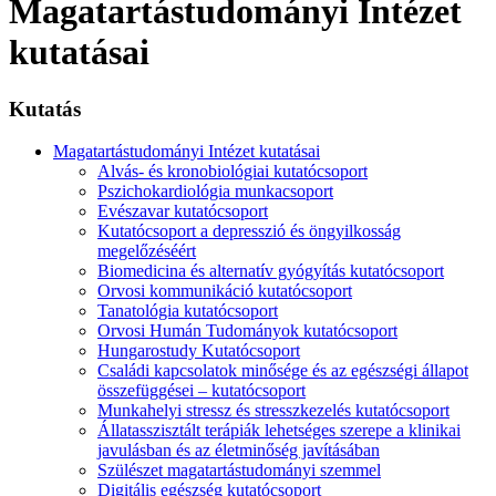
Magatartástudományi Intézet
kutatásai
Kutatás
Magatartástudományi Intézet kutatásai
Alvás- és kronobiológiai kutatócsoport
Pszichokardiológia munkacsoport
Evészavar kutatócsoport
Kutatócsoport a depresszió és öngyilkosság
megelőzéséért
Biomedicina és alternatív gyógyítás kutatócsoport
Orvosi kommunikáció kutatócsoport
Tanatológia kutatócsoport
Orvosi Humán Tudományok kutatócsoport
Hungarostudy Kutatócsoport
Családi kapcsolatok minősége és az egészségi állapot
összefüggései – kutatócsoport
Munkahelyi stressz és stresszkezelés kutatócsoport
Állatasszisztált terápiák lehetséges szerepe a klinikai
javulásban és az életminőség javításában
Szülészet magatartástudományi szemmel
Digitális egészség kutatócsoport