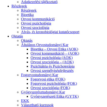
Adatkezelési tájékoztató
Részlegek
Részlegek
Bioetika
Orvosi kommunikáció
Orvosi pszichológia
Orvosi szociológia
Alvás- és kronobiológiai kutatócsoport
Oktatás
Oktatás
Általános Orvostudományi Kar
Bioetika – Orvosi Etika (AOK)
Orvosi kommunikáció – (AOK)
Orvosi pszichológia (AOK)
Orvosi szociológia – (AOK)
Pszichiátria és Pszichoterápia
Orvosi személyiségfejlesztés
Fogorvostudományi Kar
Fogorvosi etika (FOK)
Fogorvosi pszichológia (FOK)
Orvosi szociológia (FOK)
Gyógyszerésztudományi Kar
Gyógyszerészeti Etika (GYTK)
EKK
Választható kurzusok