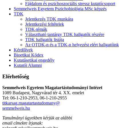
Fájdalom és pszichoszociális stressz kutatócsoport
Semmelweis Egyetem Pszichobiológia MSc képzés
TDK
Jelentkezés TDK munkára
Jelentkezési feltételek
TDK-témák
Választható tantárgy TDK hallgatók részére
TDK hallgatók listája
Az OTDK-n és a TDK-n helyezést elért hallgatóink
Kérdőívek
Bioetikai Kódex
Kutatásetikai engedély
Kutatói Alumni
Elérhetőség
Semmelweis Egyetem Magatartástudományi Intézet
1089 Budapest, Nagyvárad tér 4. XX. emelet
Tel: 06-1-210-2953, 06-1-210-2955
titkarsag.magatartastudomany@
semmelweis.hu
Tanulmányi ügyekben kérjük az alábbi
email címekre írjanak: