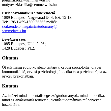
polgardi.reka@semmelweis.hu
motyovszki.csilla@semmelweis.hu
Pszichoszomatikus Szakrendelő
1089 Budapest, Nagyvárad tér 4. fszt. 15-18.
Tel: +36-1 459-1500/56565 mellék
szakrendelo.magatartastudomany@
semmelweis.hu
Levelezési cím:
1085 Budapest, Üllői út 26.;
1428 Budapest, Pf.2.
Oktatás
Öt egymásra épülő kötelező tantárgy: orvosi szociológia, orvosi
kommunikáció, orvosi pszichológia, bioetika és a pszichoterápia az
orvosi gyakorlatban.
Kutatás
Az intézet mind a mentális egészségtudományok, mind a bioetika,
mind az alváskutatás területén jelentős tudományos műhelyeket
hozott létre.