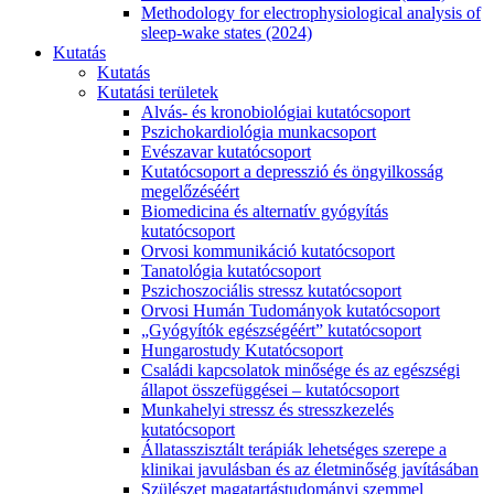
Methodology for electrophysiological analysis of
sleep-wake states (2024)
Kutatás
Kutatás
Kutatási területek
Alvás- és kronobiológiai kutatócsoport
Pszichokardiológia munkacsoport
Evészavar kutatócsoport
Kutatócsoport a depresszió és öngyilkosság
megelőzéséért
Biomedicina és alternatív gyógyítás
kutatócsoport
Orvosi kommunikáció kutatócsoport
Tanatológia kutatócsoport
Pszichoszociális stressz kutatócsoport
Orvosi Humán Tudományok kutatócsoport
„Gyógyítók egészségéért” kutatócsoport
Hungarostudy Kutatócsoport
Családi kapcsolatok minősége és az egészségi
állapot összefüggései – kutatócsoport
Munkahelyi stressz és stresszkezelés
kutatócsoport
Állatasszisztált terápiák lehetséges szerepe a
klinikai javulásban és az életminőség javításában
Szülészet magatartástudományi szemmel