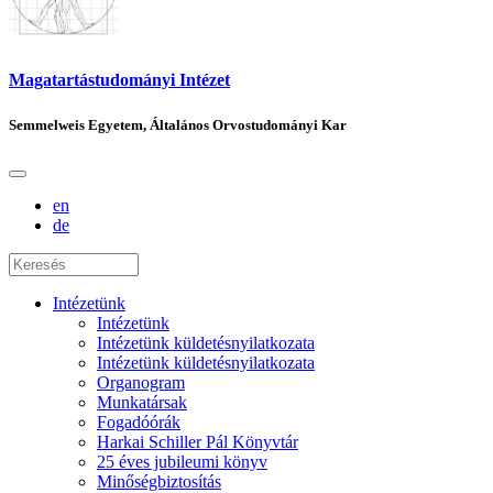
Magatartástudományi Intézet
Semmelweis Egyetem, Általános Orvostudományi Kar
en
de
Intézetünk
Intézetünk
Intézetünk küldetésnyilatkozata
Intézetünk küldetésnyilatkozata
Organogram
Munkatársak
Fogadóórák
Harkai Schiller Pál Könyvtár
25 éves jubileumi könyv
Minőségbiztosítás