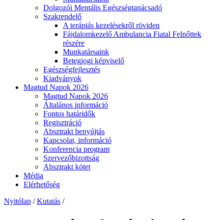
Dolgozói Mentális Egészségtanácsadó
Szakrendelő
A terápiás kezelésekről röviden
Fájdalomkezelő Ambulancia Fiatal Felnőttek
részére
Munkatársaink
Betegjogi képviselő
Egészségfejlesztés
Kiadványok
Magtud Napok 2026
Magtud Napok 2026
Általános információ
Fontos határidők
Regisztráció
Absztrakt benyújtás
Kapcsolat, információ
Konferencia program
Szervezőbizottság
Absztrakt kötet
Média
Elérhetőség
Nyitólap
/
Kutatás
/