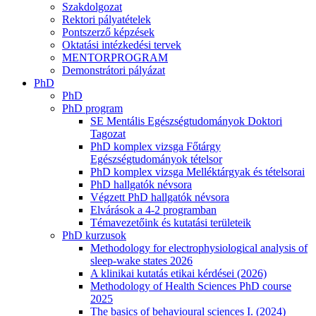
Szakdolgozat
Rektori pályatételek
Pontszerző képzések
Oktatási intézkedési tervek
MENTORPROGRAM
Demonstrátori pályázat
PhD
PhD
PhD program
SE Mentális Egészségtudományok Doktori
Tagozat
PhD komplex vizsga Főtárgy
Egészségtudományok tételsor
PhD komplex vizsga Melléktárgyak és tételsorai
PhD hallgatók névsora
Végzett PhD hallgatók névsora
Elvárások a 4-2 programban
Témavezetőink és kutatási területeik
PhD kurzusok
Methodology for electrophysiological analysis of
sleep-wake states 2026
A klinikai kutatás etikai kérdései (2026)
Methodology of Health Sciences PhD course
2025
The basics of behavioural sciences I. (2024)