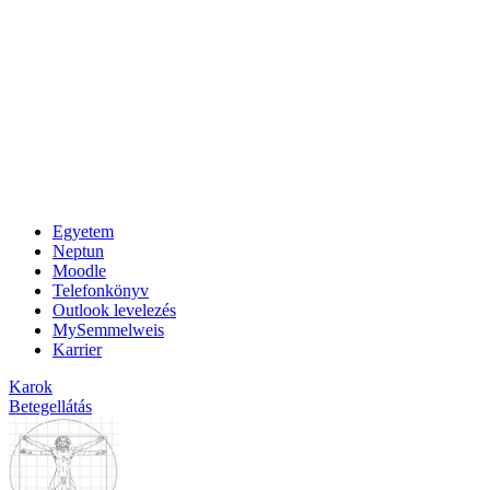
Egyetem
Neptun
Moodle
Telefonkönyv
Outlook levelezés
MySemmelweis
Karrier
Karok
Betegellátás