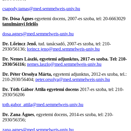
csapody.tamas@med.semmelweis-univ.hu
Dr. Dósa Ágnes
egyetemi docens, 2007-es szoba, tel: 20-6663029
tanulmányi felelős
dosa.agnes@med.semmelweis-univ.hu
Dr. Lőrincz Jenő
, tud. tanácsadó, 2007-es szoba, tel: 210-
2930/56136;
lorincz.jeno@med.semmelweis-univ.hu
Dr. Nemes László, egyetemi adjunktus, 2017-es szoba. Tel: 210-
2930/56116;
nemes.laszlo@med.semmelweis-univ.hu
Dr. Péter Orsolya Márta,
egyetemi adjunktus, 2012-es szoba, tel.:
210-2930/56404;
peter.orsolya@med.semmelweis-univ.hu
Dr. Tóth Gábor Attila egyetemi docens
2017-es szoba, tel: 210-
2930/56206
toth.gabor_attila@med.semmelweis-univ.hu
Dr. Zana Ágnes
, egyetemi docens, 2014-es szoba, tel: 210-
2930/56356;
zana.agnes@med.semmelweis-univ.hu