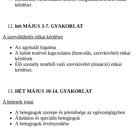
kérdései
hét MÁJUS 3-7. GYAKORLAT
A szervátültetés etikai kérdései
Az agyhalál fogalma
A halott testével kapcsolatos (boncolás, szervkivétel) etikai
kérdések
Élő személy testéből való szervkivétel (donáció) etikai
kérdései.
HÉT MÁJUS 10-14. GYAKORLAT
A betegek jogai
A betegjogok szerepe és jelentősége az egészségügyben
Általános és speciális betegjogok
A betegjogok érvényesítése