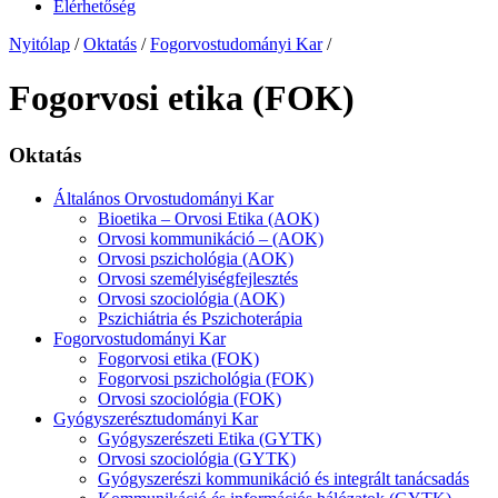
Elérhetőség
Nyitólap
/
Oktatás
/
Fogorvostudományi Kar
/
Fogorvosi etika (FOK)
Oktatás
Általános Orvostudományi Kar
Bioetika – Orvosi Etika (AOK)
Orvosi kommunikáció – (AOK)
Orvosi pszichológia (AOK)
Orvosi személyiségfejlesztés
Orvosi szociológia (AOK)
Pszichiátria és Pszichoterápia
Fogorvostudományi Kar
Fogorvosi etika (FOK)
Fogorvosi pszichológia (FOK)
Orvosi szociológia (FOK)
Gyógyszerésztudományi Kar
Gyógyszerészeti Etika (GYTK)
Orvosi szociológia (GYTK)
Gyógyszerészi kommunikáció és integrált tanácsadás