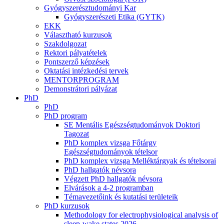
Gyógyszerésztudományi Kar
Gyógyszerészeti Etika (GYTK)
EKK
Választható kurzusok
Szakdolgozat
Rektori pályatételek
Pontszerző képzések
Oktatási intézkedési tervek
MENTORPROGRAM
Demonstrátori pályázat
PhD
PhD
PhD program
SE Mentális Egészségtudományok Doktori
Tagozat
PhD komplex vizsga Főtárgy
Egészségtudományok tételsor
PhD komplex vizsga Melléktárgyak és tételsorai
PhD hallgatók névsora
Végzett PhD hallgatók névsora
Elvárások a 4-2 programban
Témavezetőink és kutatási területeik
PhD kurzusok
Methodology for electrophysiological analysis of
sleep-wake states 2026