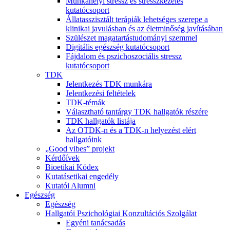
Munkahelyi stressz és stresszkezelés
kutatócsoport
Állatasszisztált terápiák lehetséges szerepe a
klinikai javulásban és az életminőség javításában
Szülészet magatartástudományi szemmel
Digitális egészség kutatócsoport
Fájdalom és pszichoszociális stressz
kutatócsoport
TDK
Jelentkezés TDK munkára
Jelentkezési feltételek
TDK-témák
Választható tantárgy TDK hallgatók részére
TDK hallgatók listája
Az OTDK-n és a TDK-n helyezést elért
hallgatóink
„Good vibes” projekt
Kérdőívek
Bioetikai Kódex
Kutatásetikai engedély
Kutatói Alumni
Egészség
Egészség
Hallgatói Pszichológiai Konzultációs Szolgálat
Egyéni tanácsadás