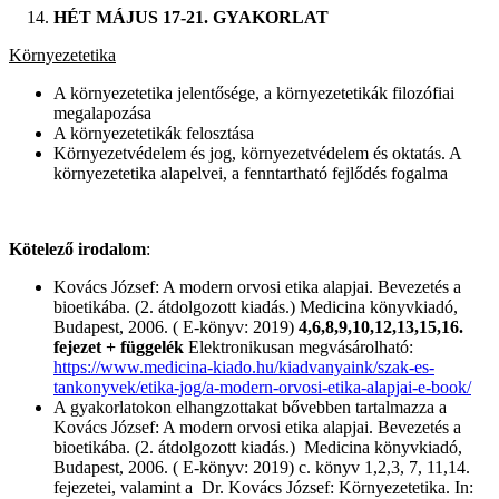
HÉT MÁJUS 17-21. GYAKORLAT
Környezetetika
A környezetetika jelentősége, a környezetetikák filozófiai
megalapozása
A környezetetikák felosztása
Környezetvédelem és jog, környezetvédelem és oktatás. A
környezetetika alapelvei, a fenntartható fejlődés fogalma
Kötelező irodalom
:
Kovács József: A modern orvosi etika alapjai. Bevezetés a
bioetikába. (2. átdolgozott kiadás.) Medicina könyvkiadó,
Budapest, 2006. ( E-könyv: 2019)
4,6,8,9,10,12,13,15,16.
fejezet + függelék
Elektronikusan megvásárolható:
https://www.medicina-kiado.hu/kiadvanyaink/szak-es-
tankonyvek/etika-jog/a-modern-orvosi-etika-alapjai-e-book/
A gyakorlatokon elhangzottakat bővebben tartalmazza a
Kovács József: A modern orvosi etika alapjai. Bevezetés a
bioetikába. (2. átdolgozott kiadás.) Medicina könyvkiadó,
Budapest, 2006. ( E-könyv: 2019) c. könyv 1,2,3, 7, 11,14.
fejezetei, valamint a
Dr. Kovács József: Környezetetika. In: