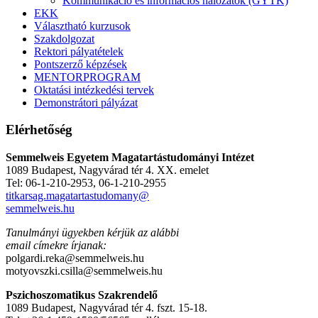
Kommunikáció és információs hálózatok (GYTK)
EKK
Választható kurzusok
Szakdolgozat
Rektori pályatételek
Pontszerző képzések
MENTORPROGRAM
Oktatási intézkedési tervek
Demonstrátori pályázat
Elérhetőség
Semmelweis Egyetem Magatartástudományi Intézet
1089 Budapest, Nagyvárad tér 4. XX. emelet
Tel: 06-1-210-2953, 06-1-210-2955
titkarsag.magatartastudomany@
semmelweis.hu
Tanulmányi ügyekben kérjük az alábbi
email címekre írjanak:
polgardi.reka@semmelweis.hu
motyovszki.csilla@semmelweis.hu
Pszichoszomatikus Szakrendelő
1089 Budapest, Nagyvárad tér 4. fszt. 15-18.