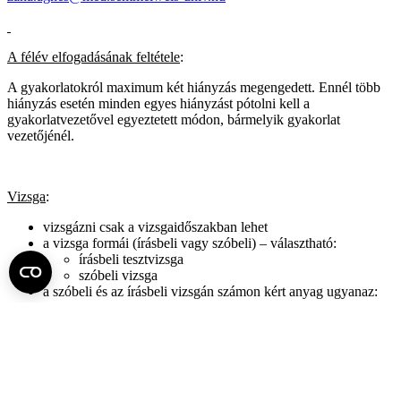
A félév elfogadásának feltétele
:
A gyakorlatokról maximum két hiányzás megengedett. Ennél több
hiányzás esetén minden egyes hiányzást pótolni kell a
gyakorlatvezetővel egyeztetett módon, bármelyik gyakorlat
vezetőjénél.
Vizsga
:
vizsgázni csak a vizsgaidőszakban lehet
a vizsga formái (írásbeli vagy szóbeli) – választható:
írásbeli tesztvizsga
szóbeli vizsga
a szóbeli és az írásbeli vizsgán számon kért anyag ugyanaz:
Dr. Kovács József: A modern orvosi etika alapjai.
Bevezetés a bioetikába. (2. átdolgozott kiadás.)
Medicina könyvkiadó, Budapest, 2006. (E-könyv:
2019) következő fejezetei:
4,6,8,9,10,12,13,15,16.
fejezet + függelék
(Elektronikusan megvásárolható: