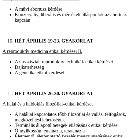
A művi abortusz kérdése
Konzervatív, liberális és mérsékelt álláspontok az abortusz
kapcsán
HÉT ÁPRILIS 19-23. GYAKORLAT
A reproduktív medicina etikai kérdései II.
Az asszisztált reproduktív technikák etikai kérdései.
Dajkaterhesség
A genetika etikai kérdései
HÉT ÁPRILIS 26-30. GYAKORLAT
A halál és a haldoklás filozófiai–etikai kérdései
A halállal kapcsolatos főbb filozófiai és vallási felfogások,
megközelítési lehetőségek
Terminális állapotú betegek ellátásának etikai kérdései
Öngyilkosság, eutanázia, teratanázia
Életmentő, életfenntartó kezelés megszüntetésének etikai