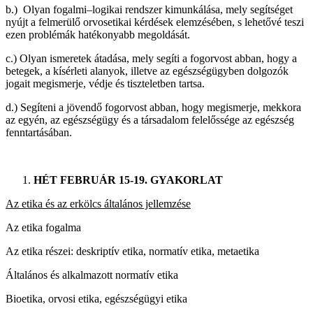
b.) Olyan fogalmi–logikai rendszer kimunkálása, mely segítséget
nyújt a felmerülő orvosetikai kérdések elemzésében, s lehetővé teszi
ezen problémák hatékonyabb megoldását.
c.) Olyan ismeretek átadása, mely segíti a fogorvost abban, hogy a
betegek, a kísérleti alanyok, illetve az egészségügyben dolgozók
jogait megismerje, védje és tiszteletben tartsa.
d.) Segíteni a jövendő fogorvost abban, hogy megismerje, mekkora
az egyén, az egészségügy és a társadalom felelőssége az egészség
fenntartásában.
HÉT FEBRUÁR 15-19. GYAKORLAT
Az etika és az erkölcs általános jellemzése
Az etika fogalma
Az etika részei: deskriptív etika, normatív etika, metaetika
Általános és alkalmazott normatív etika
Bioetika, orvosi etika, egészségügyi etika