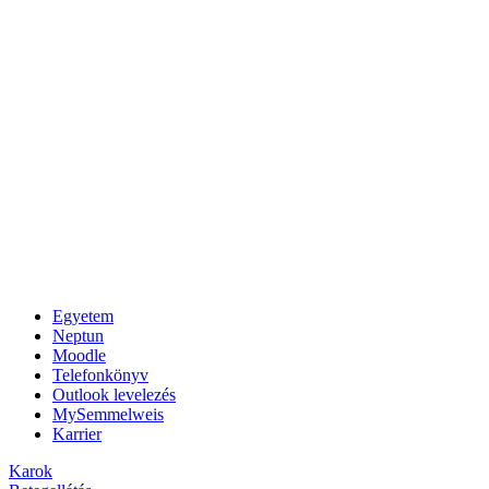
Egyetem
Neptun
Moodle
Telefonkönyv
Outlook levelezés
MySemmelweis
Karrier
Karok