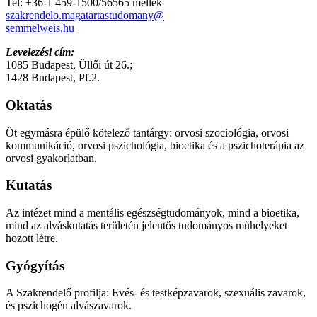
Tel: +36-1 459-1500/56565 mellék
szakrendelo.magatartastudomany@
semmelweis.hu
Levelezési cím:
1085 Budapest, Üllői út 26.;
1428 Budapest, Pf.2.
Oktatás
Öt egymásra épülő kötelező tantárgy: orvosi szociológia, orvosi
kommunikáció, orvosi pszichológia, bioetika és a pszichoterápia az
orvosi gyakorlatban.
Kutatás
Az intézet mind a mentális egészségtudományok, mind a bioetika,
mind az alváskutatás területén jelentős tudományos műhelyeket
hozott létre.
Gyógyítás
A Szakrendelő profilja: Evés- és testképzavarok, szexuális zavarok,
és pszichogén alvászavarok.