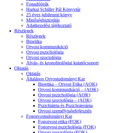
Fogadóórák
Harkai Schiller Pál Könyvtár
25 éves jubileumi könyv
Minőségbiztosítás
Adatkezelési tájékoztató
Részlegek
Részlegek
Bioetika
Orvosi kommunikáció
Orvosi pszichológia
Orvosi szociológia
Alvás- és kronobiológiai kutatócsoport
Oktatás
Oktatás
Általános Orvostudományi Kar
Bioetika – Orvosi Etika (AOK)
Orvosi kommunikáció – (AOK)
Orvosi pszichológia (AOK)
Orvosi szociológia – (AOK)
Pszichiátria és Pszichoterápia
Orvosi személyiségfejlesztés
Fogorvostudományi Kar
Fogorvosi etika (FOK)
Fogorvosi pszichológia (FOK)
Orvosi szociológia (FOK)