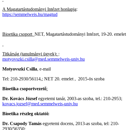
A Magatartástudományi Intézet honlapja
:
https://semmelweis.hu/magtud
Bioetika csoport
NET, Magatartástudományi Intézet, 19-20. emelet
Titkárság (tanulmányi ügyek):
:
motyovszki.csilla@med.semmelweis-univ.hu
Motyovszki Csilla
, e-mail
Tel: 210-2930/56114,; NET 20. emelet , 2015-ös szoba
Bioetika csoportvezető
:
Dr. Kovács József
egyetemi tanár, 2003-as szoba, tel.: 210-2953;
kovacs.jozsef@med.semmelweis-univ.hu
Bioetika részleg oktatói:
Dr. Csapody Tamás
egyetemi docens, 2013-as szoba, tel: 210-
2930/56350;