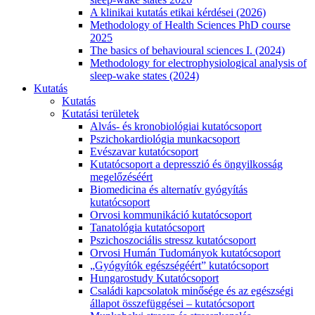
A klinikai kutatás etikai kérdései (2026)
Methodology of Health Sciences PhD course
2025
The basics of behavioural sciences I. (2024)
Methodology for electrophysiological analysis of
sleep-wake states (2024)
Kutatás
Kutatás
Kutatási területek
Alvás- és kronobiológiai kutatócsoport
Pszichokardiológia munkacsoport
Evészavar kutatócsoport
Kutatócsoport a depresszió és öngyilkosság
megelőzéséért
Biomedicina és alternatív gyógyítás
kutatócsoport
Orvosi kommunikáció kutatócsoport
Tanatológia kutatócsoport
Pszichoszociális stressz kutatócsoport
Orvosi Humán Tudományok kutatócsoport
„Gyógyítók egészségéért” kutatócsoport
Hungarostudy Kutatócsoport
Családi kapcsolatok minősége és az egészségi
állapot összefüggései – kutatócsoport