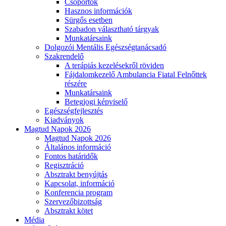
Csoportok
Hasznos információk
Sürgős esetben
Szabadon választható tárgyak
Munkatársaink
Dolgozói Mentális Egészségtanácsadó
Szakrendelő
A terápiás kezelésekről röviden
Fájdalomkezelő Ambulancia Fiatal Felnőttek
részére
Munkatársaink
Betegjogi képviselő
Egészségfejlesztés
Kiadványok
Magtud Napok 2026
Magtud Napok 2026
Általános információ
Fontos határidők
Regisztráció
Absztrakt benyújtás
Kapcsolat, információ
Konferencia program
Szervezőbizottság
Absztrakt kötet
Média