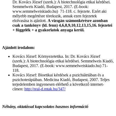
Dr. Kovács József (szerk.): A biotechnológia etikai kérdései.
Semmelweis Kiadó, Budapest, 2017. (E-book:
www.semmelweiskiado.hu) 71-118. c. fejezete. Ezért aki
mélyebb megértésre törekszik, annak ezen fejezetek
elolvasása is ajánlott.
A vizsgán számonkérésre azonban
csak a tankönyv (ld. fenn) 4,6,8,9,10,12,13,15,16. fejezetei
+ függelék + a gyakorlatok anyaga kerül.
Ajánlott irodalom:
Kovács József: Környezetetika. In: Dr. Kovács József
(szerk.): A biotechnológia etikai kérdései. Semmelweis Kiadó,
Budapest, 2017. (E-book: www.semmelweiskiado.hu) 71-
118.
Kovács József: Bioetikai kérdések a pszichiátriában és a
pszichoterápiában. Medicina Kiadó, Budapest, 2007. Teljes
terjedelemben ingyenesen elérhető a következő internet-
címen:
http://real-d.mtak.hu/347/
Néhány, oktatással kapcsolatos hasznos információ