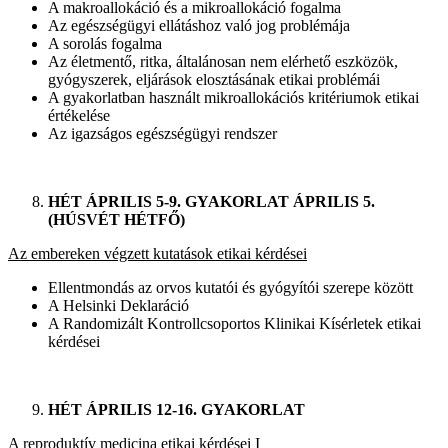
A makroallokáció és a mikroallokáció fogalma
Az egészségügyi ellátáshoz való jog problémája
A sorolás fogalma
Az életmentő, ritka, általánosan nem elérhető eszközök,
gyógyszerek, eljárások elosztásának etikai problémái
A gyakorlatban használt mikroallokációs kritériumok etikai
értékelése
Az igazságos egészségügyi rendszer
HÉT ÁPRILIS 5-9. GYAKORLAT ÁPRILIS 5.
(HÚSVÉT HÉTFŐ)
Az embereken végzett kutatások etikai kérdései
Ellentmondás az orvos kutatói és gyógyítói szerepe között
A Helsinki Deklaráció
A Randomizált Kontrollcsoportos Klinikai Kísérletek etikai
kérdései
HÉT ÁPRILIS 12-16. GYAKORLAT
A reproduktív medicina etikai kérdései I