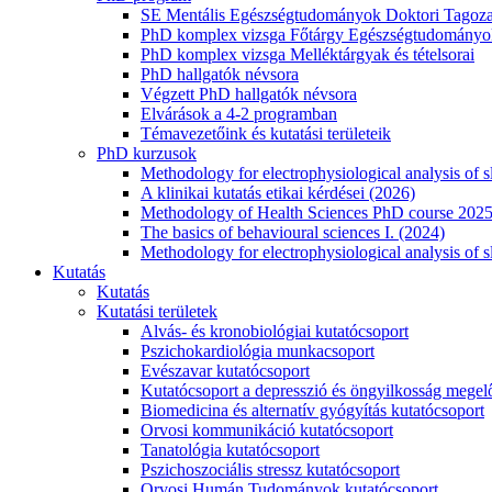
SE Mentális Egészségtudományok Doktori Tagoza
PhD komplex vizsga Főtárgy Egészségtudományok
PhD komplex vizsga Melléktárgyak és tételsorai
PhD hallgatók névsora
Végzett PhD hallgatók névsora
Elvárások a 4-2 programban
Témavezetőink és kutatási területeik
PhD kurzusok
Methodology for electrophysiological analysis of 
A klinikai kutatás etikai kérdései (2026)
Methodology of Health Sciences PhD course 202
The basics of behavioural sciences I. (2024)
Methodology for electrophysiological analysis of s
Kutatás
Kutatás
Kutatási területek
Alvás- és kronobiológiai kutatócsoport
Pszichokardiológia munkacsoport
Evészavar kutatócsoport
Kutatócsoport a depresszió és öngyilkosság megel
Biomedicina és alternatív gyógyítás kutatócsoport
Orvosi kommunikáció kutatócsoport
Tanatológia kutatócsoport
Pszichoszociális stressz kutatócsoport
Orvosi Humán Tudományok kutatócsoport