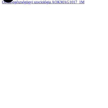
Orvos-egészségügyi szociológia AOKMAG1017_1M
Orvosi etika bioetika-AOKMAG741_1M
Orvosi kommunikáció AOKMAG1018_1M
Fogorvosi pszichológia FOKVMAG233_1M
Orvosi szociológia FOKVMAG235_1M
Fogorvosi etika FOKVMAG259_1M
Fel az oldal tetejére
Semmelweis Egyetem
Kutató-Elitegyetem
Az egyetem központi elérhetőségei
H - 1085 Budapest, Üllői út 26.
+36 1 459-1500 | +36-20-825-1000
Betegellátó klinikáink és intézeteink elérhetőségei →
Egységeink térképen