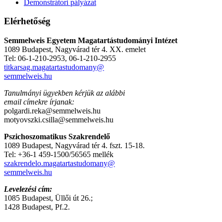
Demonstrátori pályázat
Elérhetőség
Semmelweis Egyetem Magatartástudományi Intézet
1089 Budapest, Nagyvárad tér 4. XX. emelet
Tel: 06-1-210-2953, 06-1-210-2955
titkarsag.magatartastudomany@
semmelweis.hu
Tanulmányi ügyekben kérjük az alábbi
email címekre írjanak:
polgardi.reka@semmelweis.hu
motyovszki.csilla@semmelweis.hu
Pszichoszomatikus Szakrendelő
1089 Budapest, Nagyvárad tér 4. fszt. 15-18.
Tel: +36-1 459-1500/56565 mellék
szakrendelo.magatartastudomany@
semmelweis.hu
Levelezési cím:
1085 Budapest, Üllői út 26.;
1428 Budapest, Pf.2.