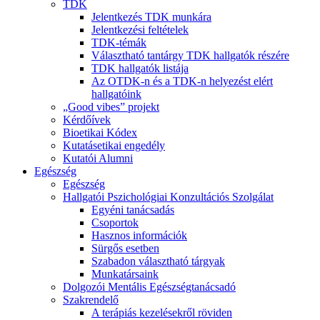
TDK
Jelentkezés TDK munkára
Jelentkezési feltételek
TDK-témák
Választható tantárgy TDK hallgatók részére
TDK hallgatók listája
Az OTDK-n és a TDK-n helyezést elért
hallgatóink
„Good vibes” projekt
Kérdőívek
Bioetikai Kódex
Kutatásetikai engedély
Kutatói Alumni
Egészség
Egészség
Hallgatói Pszichológiai Konzultációs Szolgálat
Egyéni tanácsadás
Csoportok
Hasznos információk
Sürgős esetben
Szabadon választható tárgyak
Munkatársaink
Dolgozói Mentális Egészségtanácsadó
Szakrendelő
A terápiás kezelésekről röviden