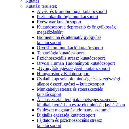
Kutatás
Kutatási területek
Alvás- és kronobiológiai kutatócsoport
Pszichokardiológia munkacsoport
Evészavar kutatócsoport
Kutatócsoport a depresszió és öngyilkosság
megelőzéséért
Biomedicina és alternatív gyógyítás
kutatócsoport
Orvosi kommunikáció kutatócsoport
Tanatológia kutatócsoport
Pszichoszociális stressz kutatócsoport
Orvosi Humán Tudományok kutatócsoport
„Gyógyítók egészségéért” kutatócsoport
Hungarostudy Kutatócsoport
Családi kapcsolatok minősége és az egészségi
állapot összefüggései – kutatócsoport
Munkahelyi stressz és stresszkezelés
kutatócsoport
Állatasszisztált terápiák lehetséges szerepe a
klinikai javulásban és az életminőség javításában
Szülészet magatartástudományi szemmel
Digitális egészség kutatócsoport
Fájdalom és pszichoszociális stressz
kutatócsoport