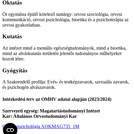
Oktatás
Öt egymásra épülő kötelező tantárgy: orvosi szociológia, orvosi
kommunikáció, orvosi pszichológia, bioetika és a pszichoterápia az
orvosi gyakorlatban.
Kutatás
Az intézet mind a mentális egészségtudományok, mind a bioetika,
mind az alváskutatás területén jelentős tudományos műhelyeket
hozott létre.
Gyógyítás
A Szakrendelő profilja: Evés- és testképzavarok, szexuális zavarok,
és pszichogén alvászavarok.
Intézkedési terv az
OMHV adatai alapján (2023/2024)
Szervezeti egység: Magatartástudományi Intézet
Kar: Általános Orvostudományi Kar
Orvosi pszichológia AOKMAG735_1M