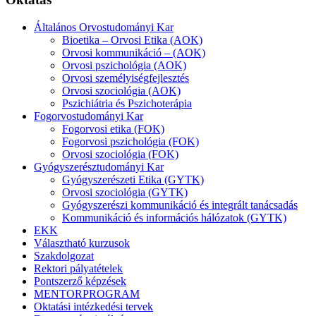
Általános Orvostudományi Kar
Bioetika – Orvosi Etika (AOK)
Orvosi kommunikáció – (AOK)
Orvosi pszichológia (AOK)
Orvosi személyiségfejlesztés
Orvosi szociológia (AOK)
Pszichiátria és Pszichoterápia
Fogorvostudományi Kar
Fogorvosi etika (FOK)
Fogorvosi pszichológia (FOK)
Orvosi szociológia (FOK)
Gyógyszerésztudományi Kar
Gyógyszerészeti Etika (GYTK)
Orvosi szociológia (GYTK)
Gyógyszerészi kommunikáció és integrált tanácsadás
Kommunikáció és információs hálózatok (GYTK)
EKK
Választható kurzusok
Szakdolgozat
Rektori pályatételek
Pontszerző képzések
MENTORPROGRAM
Oktatási intézkedési tervek