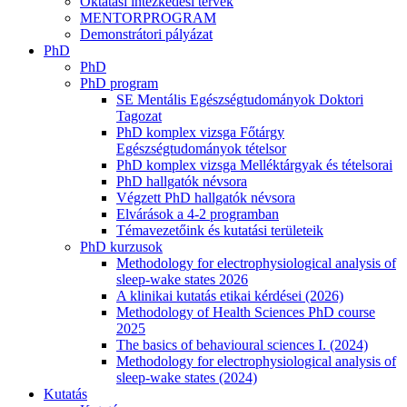
Oktatási intézkedési tervek
MENTORPROGRAM
Demonstrátori pályázat
PhD
PhD
PhD program
SE Mentális Egészségtudományok Doktori
Tagozat
PhD komplex vizsga Főtárgy
Egészségtudományok tételsor
PhD komplex vizsga Melléktárgyak és tételsorai
PhD hallgatók névsora
Végzett PhD hallgatók névsora
Elvárások a 4-2 programban
Témavezetőink és kutatási területeik
PhD kurzusok
Methodology for electrophysiological analysis of
sleep-wake states 2026
A klinikai kutatás etikai kérdései (2026)
Methodology of Health Sciences PhD course
2025
The basics of behavioural sciences I. (2024)
Methodology for electrophysiological analysis of
sleep-wake states (2024)
Kutatás