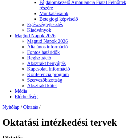
Fájdalomkezelő Ambulancia Fiatal Felnőttek
részére
Munkatársaink
Betegjogi képviselő
Egészségfejlesztés
Kiadványok
Magtud Napok 2026
Magtud Napok 2026
Általános információ
Fontos határidők
Regisztráció
Absztrakt benyújtás
Kapcsolat, információ
Konferencia program
Szervezőbizottság
Absztrakt kötet
Média
Elérhetőség
Nyitólap
/
Oktatás
/
Oktatási intézkedési tervek
Oktatás