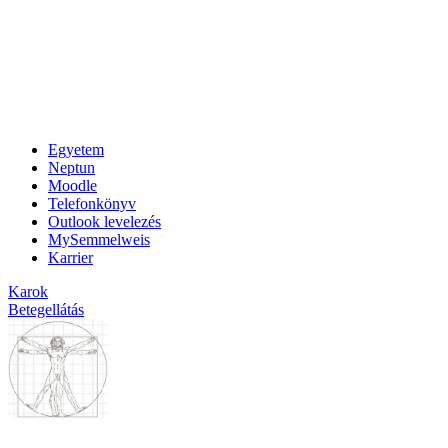
Egyetem
Neptun
Moodle
Telefonkönyv
Outlook levelezés
MySemmelweis
Karrier
Karok
Betegellátás