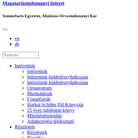
Magatartástudományi Intézet
Semmelweis Egyetem, Általános Orvostudományi Kar
en
de
Intézetünk
Intézetünk
Intézetünk küldetésnyilatkozata
Intézetünk küldetésnyilatkozata
Organogram
Munkatársak
Fogadóórák
Harkai Schiller Pál Könyvtár
25 éves jubileumi könyv
Minőségbiztosítás
Adatkezelési tájékoztató
Részlegek
Részlegek
Bioetika