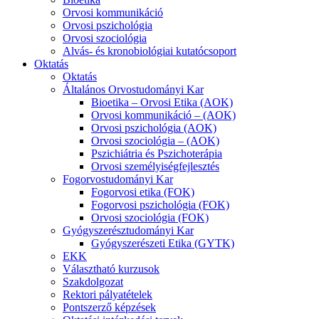
Orvosi kommunikáció
Orvosi pszichológia
Orvosi szociológia
Alvás- és kronobiológiai kutatócsoport
Oktatás
Oktatás
Általános Orvostudományi Kar
Bioetika – Orvosi Etika (AOK)
Orvosi kommunikáció – (AOK)
Orvosi pszichológia (AOK)
Orvosi szociológia – (AOK)
Pszichiátria és Pszichoterápia
Orvosi személyiségfejlesztés
Fogorvostudományi Kar
Fogorvosi etika (FOK)
Fogorvosi pszichológia (FOK)
Orvosi szociológia (FOK)
Gyógyszerésztudományi Kar
Gyógyszerészeti Etika (GYTK)
EKK
Választható kurzusok
Szakdolgozat
Rektori pályatételek
Pontszerző képzések