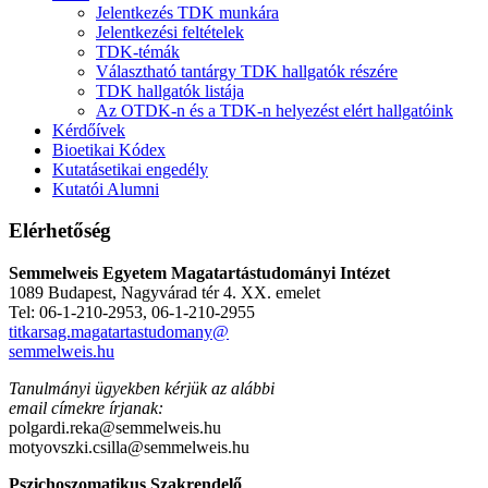
Jelentkezés TDK munkára
Jelentkezési feltételek
TDK-témák
Választható tantárgy TDK hallgatók részére
TDK hallgatók listája
Az OTDK-n és a TDK-n helyezést elért hallgatóink
Kérdőívek
Bioetikai Kódex
Kutatásetikai engedély
Kutatói Alumni
Elérhetőség
Semmelweis Egyetem Magatartástudományi Intézet
1089 Budapest, Nagyvárad tér 4. XX. emelet
Tel: 06-1-210-2953, 06-1-210-2955
titkarsag.magatartastudomany@
semmelweis.hu
Tanulmányi ügyekben kérjük az alábbi
email címekre írjanak:
polgardi.reka@semmelweis.hu
motyovszki.csilla@semmelweis.hu
Pszichoszomatikus Szakrendelő