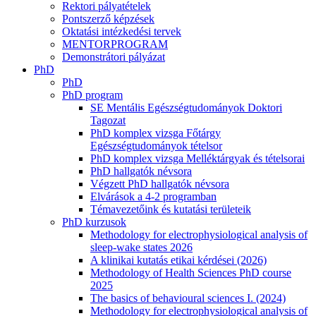
Rektori pályatételek
Pontszerző képzések
Oktatási intézkedési tervek
MENTORPROGRAM
Demonstrátori pályázat
PhD
PhD
PhD program
SE Mentális Egészségtudományok Doktori
Tagozat
PhD komplex vizsga Főtárgy
Egészségtudományok tételsor
PhD komplex vizsga Melléktárgyak és tételsorai
PhD hallgatók névsora
Végzett PhD hallgatók névsora
Elvárások a 4-2 programban
Témavezetőink és kutatási területeik
PhD kurzusok
Methodology for electrophysiological analysis of
sleep-wake states 2026
A klinikai kutatás etikai kérdései (2026)
Methodology of Health Sciences PhD course
2025
The basics of behavioural sciences I. (2024)
Methodology for electrophysiological analysis of