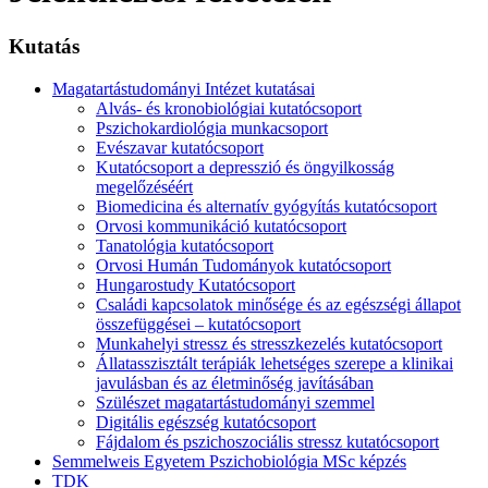
Kutatás
Magatartástudományi Intézet kutatásai
Alvás- és kronobiológiai kutatócsoport
Pszichokardiológia munkacsoport
Evészavar kutatócsoport
Kutatócsoport a depresszió és öngyilkosság
megelőzéséért
Biomedicina és alternatív gyógyítás kutatócsoport
Orvosi kommunikáció kutatócsoport
Tanatológia kutatócsoport
Orvosi Humán Tudományok kutatócsoport
Hungarostudy Kutatócsoport
Családi kapcsolatok minősége és az egészségi állapot
összefüggései – kutatócsoport
Munkahelyi stressz és stresszkezelés kutatócsoport
Állatasszisztált terápiák lehetséges szerepe a klinikai
javulásban és az életminőség javításában
Szülészet magatartástudományi szemmel
Digitális egészség kutatócsoport
Fájdalom és pszichoszociális stressz kutatócsoport
Semmelweis Egyetem Pszichobiológia MSc képzés
TDK