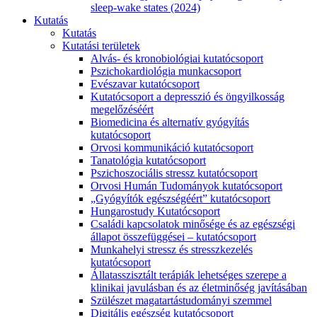
sleep-wake states (2024)
Kutatás
Kutatás
Kutatási területek
Alvás- és kronobiológiai kutatócsoport
Pszichokardiológia munkacsoport
Evészavar kutatócsoport
Kutatócsoport a depresszió és öngyilkosság
megelőzéséért
Biomedicina és alternatív gyógyítás
kutatócsoport
Orvosi kommunikáció kutatócsoport
Tanatológia kutatócsoport
Pszichoszociális stressz kutatócsoport
Orvosi Humán Tudományok kutatócsoport
„Gyógyítók egészségéért” kutatócsoport
Hungarostudy Kutatócsoport
Családi kapcsolatok minősége és az egészségi
állapot összefüggései – kutatócsoport
Munkahelyi stressz és stresszkezelés
kutatócsoport
Állatasszisztált terápiák lehetséges szerepe a
klinikai javulásban és az életminőség javításában
Szülészet magatartástudományi szemmel
Digitális egészség kutatócsoport