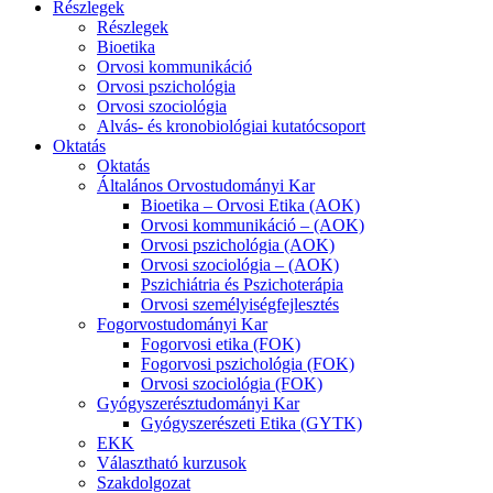
Részlegek
Részlegek
Bioetika
Orvosi kommunikáció
Orvosi pszichológia
Orvosi szociológia
Alvás- és kronobiológiai kutatócsoport
Oktatás
Oktatás
Általános Orvostudományi Kar
Bioetika – Orvosi Etika (AOK)
Orvosi kommunikáció – (AOK)
Orvosi pszichológia (AOK)
Orvosi szociológia – (AOK)
Pszichiátria és Pszichoterápia
Orvosi személyiségfejlesztés
Fogorvostudományi Kar
Fogorvosi etika (FOK)
Fogorvosi pszichológia (FOK)
Orvosi szociológia (FOK)
Gyógyszerésztudományi Kar
Gyógyszerészeti Etika (GYTK)
EKK
Választható kurzusok
Szakdolgozat