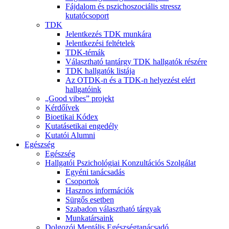
Fájdalom és pszichoszociális stressz
kutatócsoport
TDK
Jelentkezés TDK munkára
Jelentkezési feltételek
TDK-témák
Választható tantárgy TDK hallgatók részére
TDK hallgatók listája
Az OTDK-n és a TDK-n helyezést elért
hallgatóink
„Good vibes” projekt
Kérdőívek
Bioetikai Kódex
Kutatásetikai engedély
Kutatói Alumni
Egészség
Egészség
Hallgatói Pszichológiai Konzultációs Szolgálat
Egyéni tanácsadás
Csoportok
Hasznos információk
Sürgős esetben
Szabadon választható tárgyak
Munkatársaink
Dolgozói Mentális Egészségtanácsadó