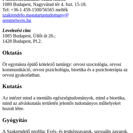
1089 Budapest, Nagyvárad tér 4. fszt. 15-18.
Tel: +36-1 459-1500/56565 mellék
szakrendelo.magatartastudomany@
semmelweis.hu
Levelezési cím:
1085 Budapest, Üllői út 26.;
1428 Budapest, Pf.2.
Oktatás
Öt egymásra épülő kötelező tantárgy: orvosi szociológia, orvosi
kommunikáció, orvosi pszichológia, bioetika és a pszichoterápia az
orvosi gyakorlatban.
Kutatás
Az intézet mind a mentális egészségtudományok, mind a bioetika,
mind az alváskutatás területén jelentős tudományos műhelyeket
hozott létre.
Gyógyítás
A Szakrendelő profilja: Evés- és testképzavarok, szexuális zavarok,