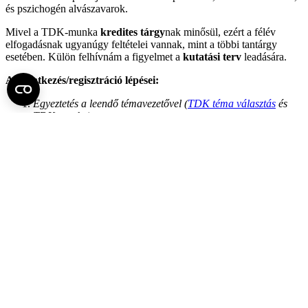
és pszichogén alvászavarok.
Mivel a TDK-munka
kredites tárgy
nak minősül, ezért a félév
elfogadásnak ugyanúgy feltételei vannak, mint a többi tantárgy
esetében. Külön felhívnám a figyelmet a
kutatási terv
leadására.
A jelentkezés/regisztráció lépései:
Egyeztetés a leendő témavezetővel (
TDK téma választás
és
TDK munka)
Regisztráció személyesen a Magatartástudományi Intézetben
(NET XX.em. 2013-as irodában Raduch Csillánál), vagy a
raduch.csilla@med.semmelweis-univ.hu
e-mail címen az
innen letölthető
TDK Jelentkezési lap
kitöltése és
visszaküldése révén
A témavezetővel való egyeztetés és az intézetben való
regisztrálást követően a hallgatónak fel kell vennie a TDK
munka tárgyat a Neptun rendszerben is.
A fent leírt regisztrációs folyamat a TDK-munka és a félév
elfogadásának feltétele.
Fel az oldal tetejére
Semmelweis Egyetem