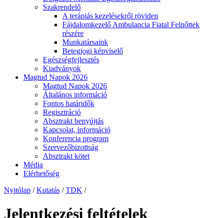
Szakrendelő
A terápiás kezelésekről röviden
Fájdalomkezelő Ambulancia Fiatal Felnőttek
részére
Munkatársaink
Betegjogi képviselő
Egészségfejlesztés
Kiadványok
Magtud Napok 2026
Magtud Napok 2026
Általános információ
Fontos határidők
Regisztráció
Absztrakt benyújtás
Kapcsolat, információ
Konferencia program
Szervezőbizottság
Absztrakt kötet
Média
Elérhetőség
Nyitólap
/
Kutatás
/
TDK
/
Jelentkezési feltételek