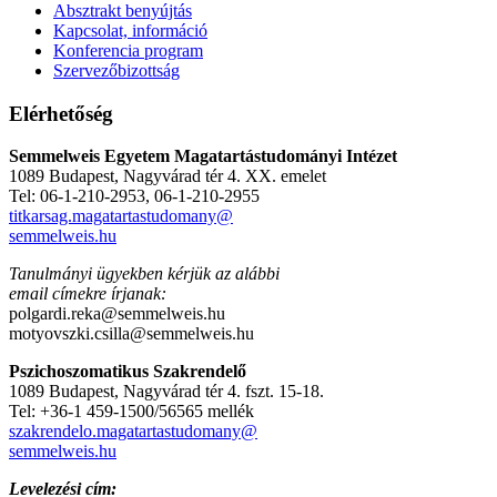
Absztrakt benyújtás
Kapcsolat, információ
Konferencia program
Szervezőbizottság
Elérhetőség
Semmelweis Egyetem Magatartástudományi Intézet
1089 Budapest, Nagyvárad tér 4. XX. emelet
Tel: 06-1-210-2953, 06-1-210-2955
titkarsag.magatartastudomany@
semmelweis.hu
Tanulmányi ügyekben kérjük az alábbi
email címekre írjanak:
polgardi.reka@semmelweis.hu
motyovszki.csilla@semmelweis.hu
Pszichoszomatikus Szakrendelő
1089 Budapest, Nagyvárad tér 4. fszt. 15-18.
Tel: +36-1 459-1500/56565 mellék
szakrendelo.magatartastudomany@
semmelweis.hu
Levelezési cím: