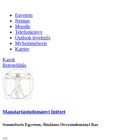
Egyetem
Neptun
Moodle
Telefonkönyv
Outlook levelezés
MySemmelweis
Karrier
Karok
Betegellátás
Magatartástudományi Intézet
Semmelweis Egyetem, Általános Orvostudományi Kar