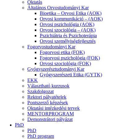
Oktatás
Általános Orvostudományi Kar
Bioetika – Orvosi Etika (AOK)
Orvosi kommunikáció – (AOK)
Orvosi pszichológia (AOK)
Orvosi szociológia – (AOK)
Pszichiátria és Pszichoterápia
Orvosi személyiségfejlesztés
Fogorvostudományi Kar
Fogorvosi etika (FOK)
Fogorvosi pszichológia (FOK)
Orvosi szociológia (FOK)
Gyógyszerésztudományi Kar
Gyógyszerészeti Etika (GYTK)
EKK
Választható kurzusok
Szakdolgozat
Rektori pályatételek
Pontszerző képzések
Oktatási intézkedési tervek
MENTORPROGRAM
Demonstrátori pályázat
PhD
PhD
PhD program