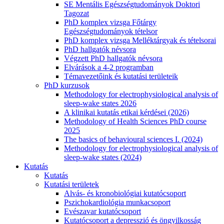
SE Mentális Egészségtudományok Doktori
Tagozat
PhD komplex vizsga Főtárgy
Egészségtudományok tételsor
PhD komplex vizsga Melléktárgyak és tételsorai
PhD hallgatók névsora
Végzett PhD hallgatók névsora
Elvárások a 4-2 programban
Témavezetőink és kutatási területeik
PhD kurzusok
Methodology for electrophysiological analysis of
sleep-wake states 2026
A klinikai kutatás etikai kérdései (2026)
Methodology of Health Sciences PhD course
2025
The basics of behavioural sciences I. (2024)
Methodology for electrophysiological analysis of
sleep-wake states (2024)
Kutatás
Kutatás
Kutatási területek
Alvás- és kronobiológiai kutatócsoport
Pszichokardiológia munkacsoport
Evészavar kutatócsoport
Kutatócsoport a depresszió és öngyilkosság