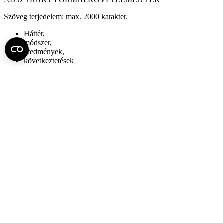
Szöveg terjedelem: max. 2000 karakter.
Háttér,
módszer,
eredmények,
következtetések
Absztrakt beküldési határidő: március 22.
Fel az oldal tetejére
Semmelweis Egyetem
Kutató-Elitegyetem
Az egyetem központi elérhetőségei
H - 1085 Budapest, Üllői út 26.
+36 1 459-1500 | +36-20-825-1000
Betegellátó klinikáink és intézeteink elérhetőségei →
Egységeink térképen