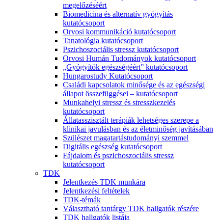
megelőzéséért
Biomedicina és alternatív gyógyítás
kutatócsoport
Orvosi kommunikáció kutatócsoport
Tanatológia kutatócsoport
Pszichoszociális stressz kutatócsoport
Orvosi Humán Tudományok kutatócsoport
„Gyógyítók egészségéért” kutatócsoport
Hungarostudy Kutatócsoport
Családi kapcsolatok minősége és az egészségi
állapot összefüggései – kutatócsoport
Munkahelyi stressz és stresszkezelés
kutatócsoport
Állatasszisztált terápiák lehetséges szerepe a
klinikai javulásban és az életminőség javításában
Szülészet magatartástudományi szemmel
Digitális egészség kutatócsoport
Fájdalom és pszichoszociális stressz
kutatócsoport
TDK
Jelentkezés TDK munkára
Jelentkezési feltételek
TDK-témák
Választható tantárgy TDK hallgatók részére
TDK hallgatók listája