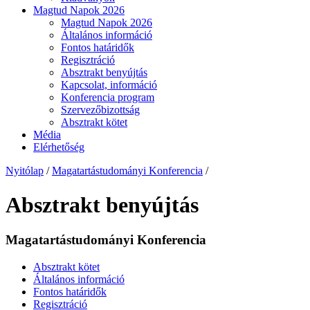
Magtud Napok 2026
Magtud Napok 2026
Általános információ
Fontos határidők
Regisztráció
Absztrakt benyújtás
Kapcsolat, információ
Konferencia program
Szervezőbizottság
Absztrakt kötet
Média
Elérhetőség
Nyitólap
/
Magatartástudományi Konferencia
/
Absztrakt benyújtás
Magatartástudományi Konferencia
Absztrakt kötet
Általános információ
Fontos határidők
Regisztráció