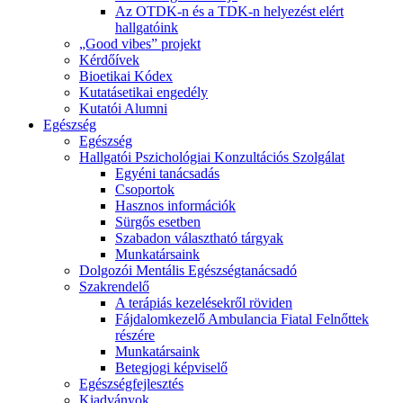
Az OTDK-n és a TDK-n helyezést elért
hallgatóink
„Good vibes” projekt
Kérdőívek
Bioetikai Kódex
Kutatásetikai engedély
Kutatói Alumni
Egészség
Egészség
Hallgatói Pszichológiai Konzultációs Szolgálat
Egyéni tanácsadás
Csoportok
Hasznos információk
Sürgős esetben
Szabadon választható tárgyak
Munkatársaink
Dolgozói Mentális Egészségtanácsadó
Szakrendelő
A terápiás kezelésekről röviden
Fájdalomkezelő Ambulancia Fiatal Felnőttek
részére
Munkatársaink
Betegjogi képviselő
Egészségfejlesztés
Kiadványok