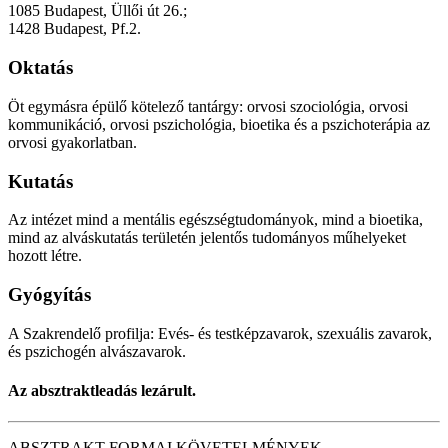
1085 Budapest, Üllői út 26.;
1428 Budapest, Pf.2.
Oktatás
Öt egymásra épülő kötelező tantárgy: orvosi szociológia, orvosi
kommunikáció, orvosi pszichológia, bioetika és a pszichoterápia az
orvosi gyakorlatban.
Kutatás
Az intézet mind a mentális egészségtudományok, mind a bioetika,
mind az alváskutatás területén jelentős tudományos műhelyeket
hozott létre.
Gyógyítás
A Szakrendelő profilja: Evés- és testképzavarok, szexuális zavarok,
és pszichogén alvászavarok.
Az absztraktleadás lezárult.
ABSZTRAKT FORMAI KÖVETELMÉNYEK