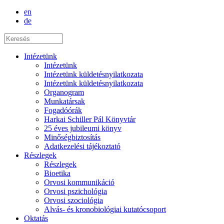
en
de
Intézetünk
Intézetünk
Intézetünk küldetésnyilatkozata
Intézetünk küldetésnyilatkozata
Organogram
Munkatársak
Fogadóórák
Harkai Schiller Pál Könyvtár
25 éves jubileumi könyv
Minőségbiztosítás
Adatkezelési tájékoztató
Részlegek
Részlegek
Bioetika
Orvosi kommunikáció
Orvosi pszichológia
Orvosi szociológia
Alvás- és kronobiológiai kutatócsoport
Oktatás