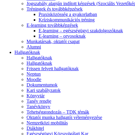
Jogszabály alapján indított képzések (Szociális Vezetőké
Tréningek és továbbképzések
Praxisközösség a gyakorlatban
Kríziskommunikációs tréning
E-learning továbbképzések
E-learning – egészségügyi szakdolgozóknak
E-learning – orvosoknak
Munkatársak, oktatói csapat
Alumni
Hallgatóknak
Hallgatóknak
Hallgatóknak
Frissen felvett hallgatóknak
Neptun
Moodle
Dokumentumok
Kari szabályzatok
Könyvtár
Tanév rendje
Tanévkönyv
Tehetséggondozás – TDK témák
Oktatói munka hallgatói véleményezése
Nemzetközi mobilitás
Diákhitel
Egészségügyi Közszolgálati Kar