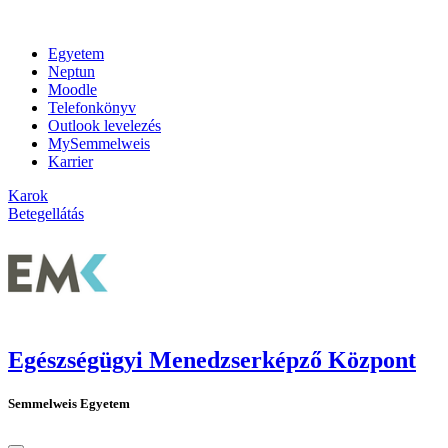
Egyetem
Neptun
Moodle
Telefonkönyv
Outlook levelezés
MySemmelweis
Karrier
Karok
Betegellátás
Egészségügyi Menedzserképző Központ
Semmelweis Egyetem