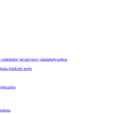
ra védelmére járványügyi válsághelyzetben
gia-értékelés terén
ejlesztése
ations