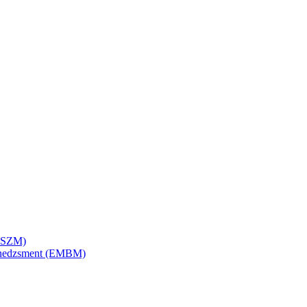
SZSZM)
menedzsment (EMBM)