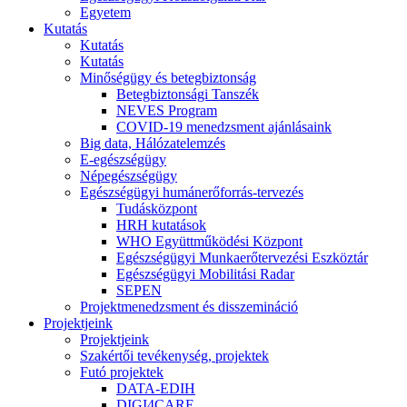
Egyetem
Kutatás
Kutatás
Kutatás
Minőségügy és betegbiztonság
Betegbiztonsági Tanszék
NEVES Program
COVID-19 menedzsment ajánlásaink
Big data, Hálózatelemzés
E-egészségügy
Népegészségügy
Egészségügyi humánerőforrás-tervezés
Tudásközpont
HRH kutatások
WHO Együttműködési Központ
Egészségügyi Munkaerőtervezési Eszköztár
Egészségügyi Mobilitási Radar
SEPEN
Projektmenedzsment és disszemináció
Projektjeink
Projektjeink
Szakértői tevékenység, projektek
Futó projektek
DATA-EDIH
DIGI4CARE