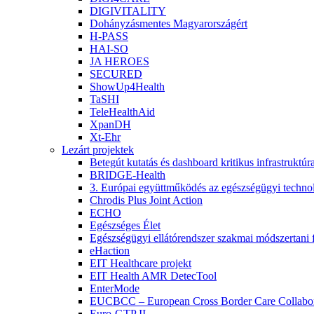
DIGIVITALITY
Dohányzásmentes Magyarországért
H-PASS
HAI-SO
JA HEROES
SECURED
ShowUp4Health
TaSHI
TeleHealthAid
XpanDH
Xt-Ehr
Lezárt projektek
Betegút kutatás és dashboard kritikus infrastruktú
BRIDGE-Health
3. Európai együttműködés az egészségügyi technoló
Chrodis Plus Joint Action
ECHO
Egészséges Élet
Egészségügyi ellátórendszer szakmai módszertani f
eHaction
EIT Healthcare projekt
EIT Health AMR DetecTool
EnterMode
EUCBCC – European Cross Border Care Collabor
Euro-GTP II