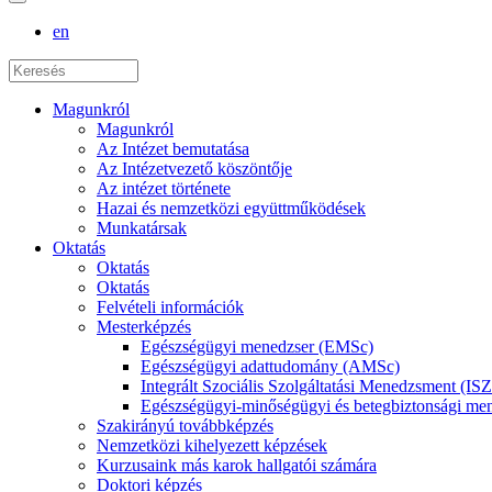
en
Magunkról
Magunkról
Az Intézet bemutatása
Az Intézetvezető köszöntője
Az intézet története
Hazai és nemzetközi együttműködések
Munkatársak
Oktatás
Oktatás
Oktatás
Felvételi információk
Mesterképzés
Egészségügyi menedzser (EMSc)
Egészségügyi adattudomány (AMSc)
Integrált Szociális Szolgáltatási Menedzsment (I
Egészségügyi-minőségügyi és betegbiztonsági 
Szakirányú továbbképzés
Nemzetközi kihelyezett képzések
Kurzusaink más karok hallgatói számára
Doktori képzés