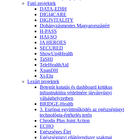
Futó projektek
DATA-EDIH
DIGI4CARE
DIGIVITALITY
Dohányzásmentes Magyarországért
H-PASS
HAI-SO
JA HEROES
SECURED
ShowUp4Health
TaSHI
TeleHealthAid
XpanDH
Xt-Ehr
Lezárt projektek
Betegút kutatás és dashboard kritikus
infrastruktúra védelmére járványügyi
válsághelyzetben
BRIDGE-Health
3. Európai együttműködés az egészségügyi
technológia-értékelés terén
Chrodis Plus Joint Action
ECHO
Egészséges Élet
Egészségügyi ellátórendszer szakmai