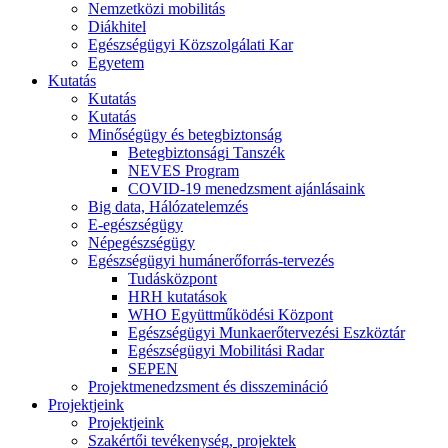
Nemzetközi mobilitás
Diákhitel
Egészségügyi Közszolgálati Kar
Egyetem
Kutatás
Kutatás
Kutatás
Minőségügy és betegbiztonság
Betegbiztonsági Tanszék
NEVES Program
COVID-19 menedzsment ajánlásaink
Big data, Hálózatelemzés
E-egészségügy
Népegészségügy
Egészségügyi humánerőforrás-tervezés
Tudásközpont
HRH kutatások
WHO Együttműködési Központ
Egészségügyi Munkaerőtervezési Eszköztár
Egészségügyi Mobilitási Radar
SEPEN
Projektmenedzsment és disszemináció
Projektjeink
Projektjeink
Szakértői tevékenység, projektek