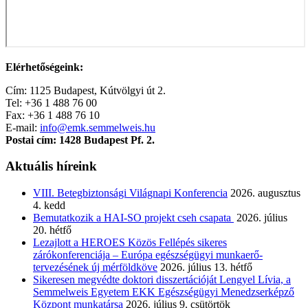
Elérhetőségeink:
Cím: 1125 Budapest, Kútvölgyi út 2.
Tel: +36 1 488 76 00
Fax: +36 1 488 76 10
E-mail:
info@emk.semmelweis.hu
Postai cím: 1428 Budapest Pf. 2.
Aktuális híreink
VIII. Betegbiztonsági Világnapi Konferencia
2026. augusztus
4. kedd
Bemutatkozik a HAI-SO projekt cseh csapata
2026. július
20. hétfő
Lezajlott a HEROES Közös Fellépés sikeres
zárókonferenciája – Európa egészségügyi munkaerő-
tervezésének új mérföldköve
2026. július 13. hétfő
Sikeresen megvédte doktori disszertációját Lengyel Lívia, a
Semmelweis Egyetem EKK Egészségügyi Menedzserképző
Központ munkatársa
2026. július 9. csütörtök