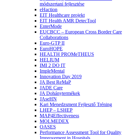
módszertani fejlesztése
eHaction
EIT Healthcare projekt
EIT Health AMR DetecTool
EnterMode
EUCBCC – European Cross Border Care
Collaborations
Euro-GTP II
EuroHOPE
HEALTH PROMeTHEUS
HELIUM
IMI 2 DO IT
ImpleMental
Innovation Day 2019
JA Best ReMaP
JADE Care
JA Dohánytermékek
JAseHN
Kari Menedzsment Fejlesztő Tréning
LHEP – LSHEP
MAP4Effectiveness
MOLMEDEX
OASES
Performance Assessment Tool for Quality
Improvement in Hospitals