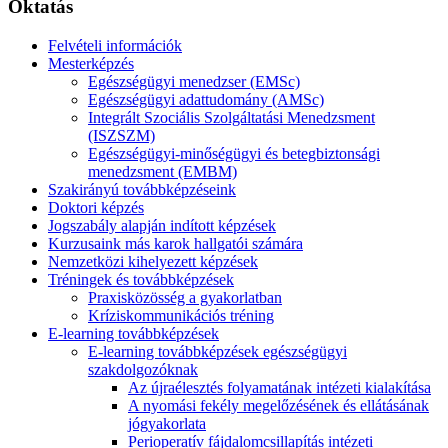
Oktatás
Felvételi információk
Mesterképzés
Egészségügyi menedzser (EMSc)
Egészségügyi adattudomány (AMSc)
Integrált Szociális Szolgáltatási Menedzsment
(ISZSZM)
Egészségügyi-minőségügyi és betegbiztonsági
menedzsment (EMBM)
Szakirányú továbbképzéseink
Doktori képzés
Jogszabály alapján indított képzések
Kurzusaink más karok hallgatói számára
Nemzetközi kihelyezett képzések
Tréningek és továbbképzések
Praxisközösség a gyakorlatban
Kríziskommunikációs tréning
E-learning továbbképzések
E-learning továbbképzések egészségügyi
szakdolgozóknak
Az újraélesztés folyamatának intézeti kialakítása
A nyomási fekély megelőzésének és ellátásának
jógyakorlata
Perioperatív fájdalomcsillapítás intézeti