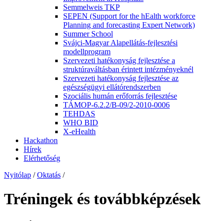
Semmelweis TKP
SEPEN (Support for the hEalth workforce
Planning and forecasting Expert Network)
Summer School
Svájci-Magyar Alapellátás-fejlesztési
modellprogram
Szervezeti hatékonyság fejlesztése a
struktúraváltásban érintett intézményeknél
Szervezeti hatékonyság fejlesztése az
egészségügyi ellátórendszerben
Szociális humán erőforrás fejlesztése
TÁMOP-6.2.2/B-09/2-2010-0006
TEHDAS
WHO BID
X-eHealth
Hackathon
Hírek
Elérhetőség
Nyitólap
/
Oktatás
/
Tréningek és továbbképzések