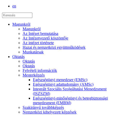
en
Magunkról
Magunkról
Az Intézet bemutatása
Az Intézetvezető köszöntője
Az intézet története
Hazai és nemzetközi együttműködések
Munkatársak
Oktatás
Oktatás
Oktatás
Felvételi információk
Mesterképzés
Egészségügyi menedzser (EMSc)
Egészségügyi adattudomány (AMSc)
Integrált Szociális Szolgáltatási Menedzsment
(ISZSZM)
Egészségügyi-minőségügyi és betegbiztonsági
menedzsment (EMBM)
Szakirányú továbbképzés
Nemzetközi kihelyezett képzések