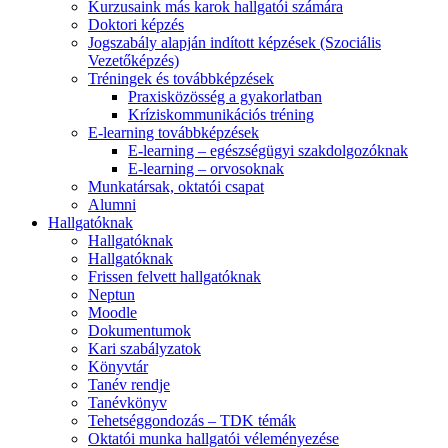
Kurzusaink más karok hallgatói számára
Doktori képzés
Jogszabály alapján indított képzések (Szociális
Vezetőképzés)
Tréningek és továbbképzések
Praxisközösség a gyakorlatban
Kríziskommunikációs tréning
E-learning továbbképzések
E-learning – egészségügyi szakdolgozóknak
E-learning – orvosoknak
Munkatársak, oktatói csapat
Alumni
Hallgatóknak
Hallgatóknak
Hallgatóknak
Frissen felvett hallgatóknak
Neptun
Moodle
Dokumentumok
Kari szabályzatok
Könyvtár
Tanév rendje
Tanévkönyv
Tehetséggondozás – TDK témák
Oktatói munka hallgatói véleményezése