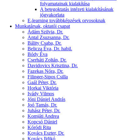
folyamatainak kialakítása
A betegoktatás intézeti kialakításának
jógyakorlata
E-learning továbbképzések orvosoknak
Munkatársak, oktatói csapat
Ádám Szilvia, Dr.
Antal Zsuzsanna, Dr.
Bálity Csaba, Dr.
Belicza Éva, Dr. habil.
Bódy Éva
Cserháti Zoltán, Dr.
Davidovics Krisztina, Dr.
Fazekas Nóra, Dr.
Filinger-Sipos Csilla
Gaál Péter, Dr.
Horkai Viktória
Ivády Vilmos
Jóni Dániel András
Joó Tamás, Dr.
Juhász Péter, Dr.
Komjáti Andrea
Kopcsó Dániel
Kóródi Rita
Kovács Eszter, Dr.
Kovács Ildikó