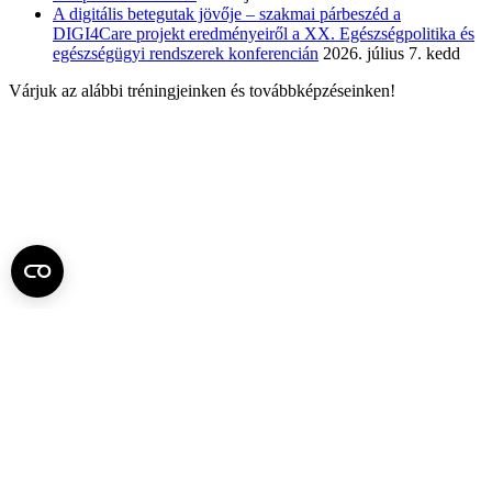
A digitális betegutak jövője – szakmai párbeszéd a
DIGI4Care projekt eredményeiről a XX. Egészségpolitika és
egészségügyi rendszerek konferencián
2026. július 7. kedd
Várjuk az alábbi tréningjeinken és továbbképzéseinken!
Praxisközösség a gyakorlatban