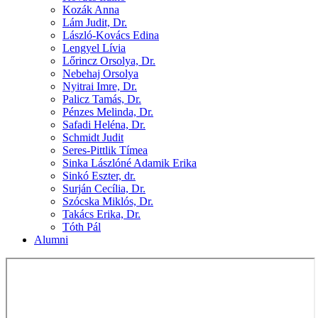
Kozák Anna
Lám Judit, Dr.
László-Kovács Edina
Lengyel Lívia
Lőrincz Orsolya, Dr.
Nebehaj Orsolya
Nyitrai Imre, Dr.
Palicz Tamás, Dr.
Pénzes Melinda, Dr.
Safadi Heléna, Dr.
Schmidt Judit
Seres-Pittlik Tímea
Sinka Lászlóné Adamik Erika
Sinkó Eszter, dr.
Surján Cecília, Dr.
Szócska Miklós, Dr.
Takács Erika, Dr.
Tóth Pál
Alumni