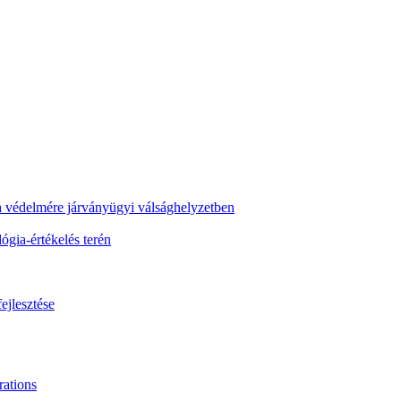
ra védelmére járványügyi válsághelyzetben
gia-értékelés terén
ejlesztése
ations