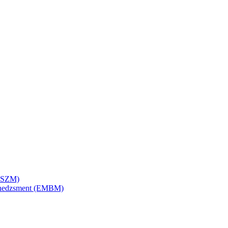
SZSZM)
menedzsment (EMBM)