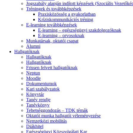
Jogszabály alapján indított képzések (Szociális Vezetőké
Tréningek és továbbképzések
Praxisközösség a gyakorlatban
Kríziskommunikációs tréning
E-learning továbbképzések
E-learning – egészségügyi szakdolgozóknak
E-learning – orvosoknak
Munkatársak, oktatói csapat
Alumni
Hallgatóknak
Hallgatóknak
Hallgatóknak
Frissen felvett hallgatóknak
Neptun
Moodle
Dokumentumok
Kari szabályzatok
Könyvtár
Tanév rendje
Tanévkönyv
Tehetséggondozás – TDK témák
Oktatói munka hallgatói véleményezése
Nemzetközi mobilitás
Diákhitel
Egészségügyi Közszolgálati Kar