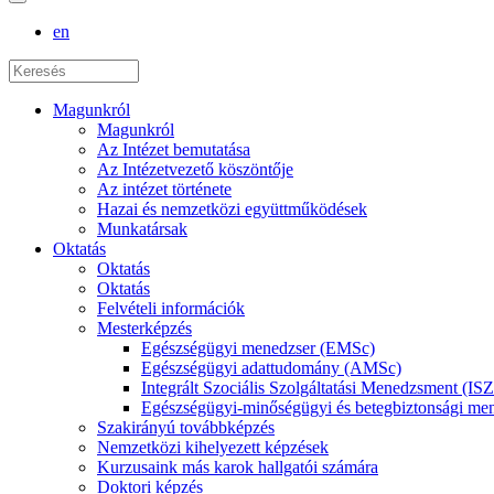
en
Magunkról
Magunkról
Az Intézet bemutatása
Az Intézetvezető köszöntője
Az intézet története
Hazai és nemzetközi együttműködések
Munkatársak
Oktatás
Oktatás
Oktatás
Felvételi információk
Mesterképzés
Egészségügyi menedzser (EMSc)
Egészségügyi adattudomány (AMSc)
Integrált Szociális Szolgáltatási Menedzsment (I
Egészségügyi-minőségügyi és betegbiztonsági 
Szakirányú továbbképzés
Nemzetközi kihelyezett képzések
Kurzusaink más karok hallgatói számára
Doktori képzés