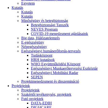
Egyetem
Kutatás
Kutatás
Kutatás
Minőségügy és betegbiztonság
Betegbiztonsági Tanszék
NEVES Program
COVID-19 menedzsment ajánlásaink
Big data, Hálózatelemzés
E-egészségügy
Népegészségügy
Egészségügyi humánerőforrás-tervezés
Tudásközpont
HRH kutatások
WHO Együttműködési Központ
Egészségügyi Munkaerőtervezési Eszköztár
Egészségügyi Mobilitási Radar
SEPEN
Projektmenedzsment és disszemináció
Projektjeink
Projektjeink
Szakértői tevékenység, projektek
Futó projektek
DATA-EDIH
DIGI4CARE