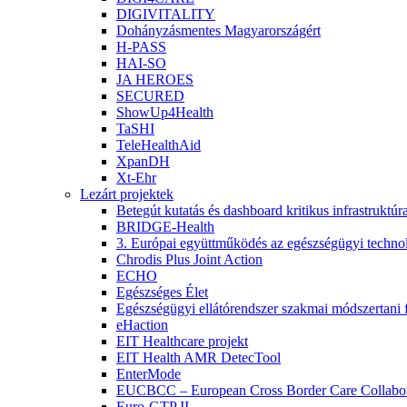
DIGIVITALITY
Dohányzásmentes Magyarországért
H-PASS
HAI-SO
JA HEROES
SECURED
ShowUp4Health
TaSHI
TeleHealthAid
XpanDH
Xt-Ehr
Lezárt projektek
Betegút kutatás és dashboard kritikus infrastruktú
BRIDGE-Health
3. Európai együttműködés az egészségügyi technoló
Chrodis Plus Joint Action
ECHO
Egészséges Élet
Egészségügyi ellátórendszer szakmai módszertani f
eHaction
EIT Healthcare projekt
EIT Health AMR DetecTool
EnterMode
EUCBCC – European Cross Border Care Collabor
Euro-GTP II