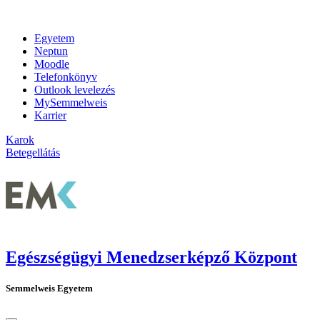
Egyetem
Neptun
Moodle
Telefonkönyv
Outlook levelezés
MySemmelweis
Karrier
Karok
Betegellátás
Egészségügyi Menedzserképző Központ
Semmelweis Egyetem