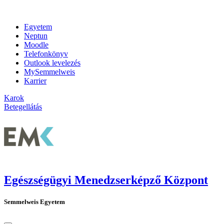
Egyetem
Neptun
Moodle
Telefonkönyv
Outlook levelezés
MySemmelweis
Karrier
Karok
Betegellátás
Egészségügyi Menedzserképző Központ
Semmelweis Egyetem