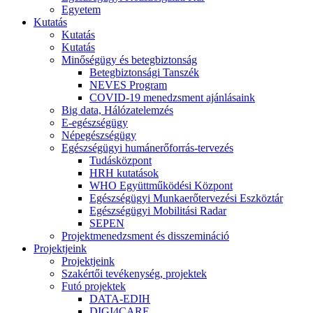
Egyetem
Kutatás
Kutatás
Kutatás
Minőségügy és betegbiztonság
Betegbiztonsági Tanszék
NEVES Program
COVID-19 menedzsment ajánlásaink
Big data, Hálózatelemzés
E-egészségügy
Népegészségügy
Egészségügyi humánerőforrás-tervezés
Tudásközpont
HRH kutatások
WHO Együttműködési Központ
Egészségügyi Munkaerőtervezési Eszköztár
Egészségügyi Mobilitási Radar
SEPEN
Projektmenedzsment és disszemináció
Projektjeink
Projektjeink
Szakértői tevékenység, projektek
Futó projektek
DATA-EDIH
DIGI4CARE