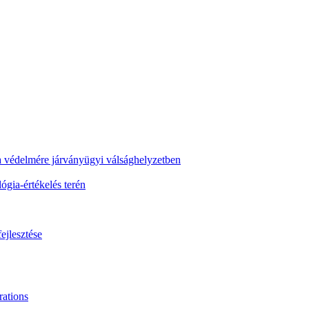
ra védelmére járványügyi válsághelyzetben
gia-értékelés terén
ejlesztése
ations