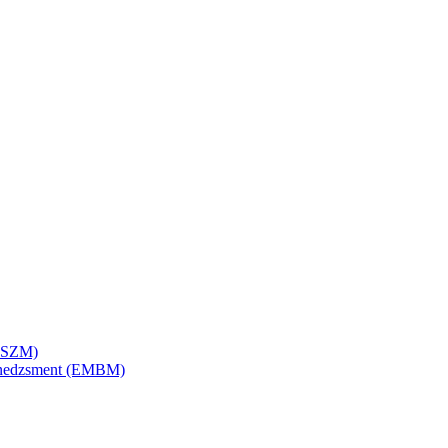
SZSZM)
menedzsment (EMBM)