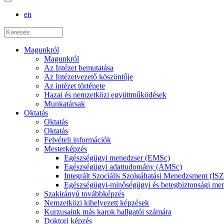
en
Magunkról
Magunkról
Az Intézet bemutatása
Az Intézetvezető köszöntője
Az intézet története
Hazai és nemzetközi együttműködések
Munkatársak
Oktatás
Oktatás
Oktatás
Felvételi információk
Mesterképzés
Egészségügyi menedzser (EMSc)
Egészségügyi adattudomány (AMSc)
Integrált Szociális Szolgáltatási Menedzsment (I
Egészségügyi-minőségügyi és betegbiztonsági 
Szakirányú továbbképzés
Nemzetközi kihelyezett képzések
Kurzusaink más karok hallgatói számára
Doktori képzés