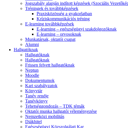
Jogszabály alapján indított képzések (Szociális Vezetőké
Tréningek és továbbképzések
Praxisközösség a gyakorlatban
Kríziskommunikációs tréning
E-learning továbbképzések
E-learning – egészségügyi szakdolgozóknak
E-learning – orvosoknak
Munkatársak, oktatói csapat
Alumni
Hallgatóknak
Hallgatóknak
Hallgatóknak
Frissen felvett hallgatóknak
Neptun
Moodle
Dokumentumok
Kari szabályzatok
Könyvtár
Tanév rendje
Tanévkönyv
Tehetséggondozás – TDK témák
Oktatói munka hallgatói véleményezése
Nemzetközi mobilitás
Diákhitel
Egészségügyi Közszolgálati Kar