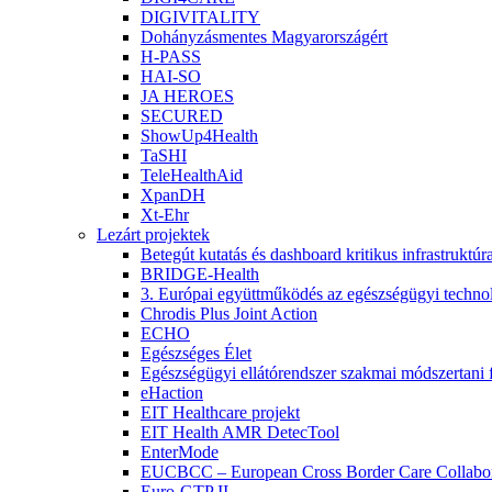
DIGIVITALITY
Dohányzásmentes Magyarországért
H-PASS
HAI-SO
JA HEROES
SECURED
ShowUp4Health
TaSHI
TeleHealthAid
XpanDH
Xt-Ehr
Lezárt projektek
Betegút kutatás és dashboard kritikus infrastruktú
BRIDGE-Health
3. Európai együttműködés az egészségügyi technoló
Chrodis Plus Joint Action
ECHO
Egészséges Élet
Egészségügyi ellátórendszer szakmai módszertani f
eHaction
EIT Healthcare projekt
EIT Health AMR DetecTool
EnterMode
EUCBCC – European Cross Border Care Collabor
Euro-GTP II