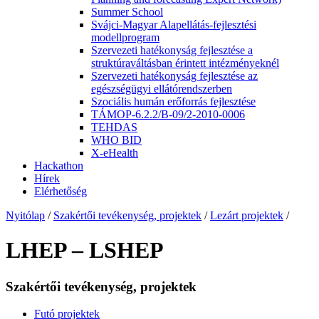
Summer School
Svájci-Magyar Alapellátás-fejlesztési
modellprogram
Szervezeti hatékonyság fejlesztése a
struktúraváltásban érintett intézményeknél
Szervezeti hatékonyság fejlesztése az
egészségügyi ellátórendszerben
Szociális humán erőforrás fejlesztése
TÁMOP-6.2.2/B-09/2-2010-0006
TEHDAS
WHO BID
X-eHealth
Hackathon
Hírek
Elérhetőség
Nyitólap
/
Szakértői tevékenység, projektek
/
Lezárt projektek
/
LHEP – LSHEP
Szakértői tevékenység, projektek
Futó projektek