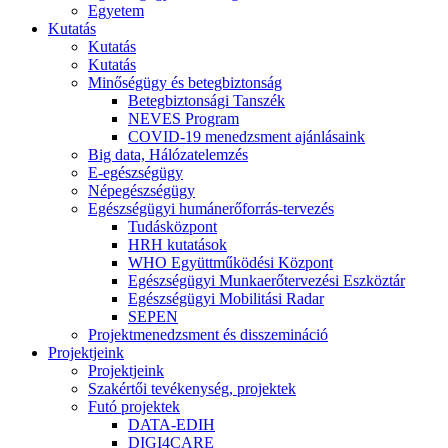
Egyetem
Kutatás
Kutatás
Kutatás
Minőségügy és betegbiztonság
Betegbiztonsági Tanszék
NEVES Program
COVID-19 menedzsment ajánlásaink
Big data, Hálózatelemzés
E-egészségügy
Népegészségügy
Egészségügyi humánerőforrás-tervezés
Tudásközpont
HRH kutatások
WHO Együttműködési Központ
Egészségügyi Munkaerőtervezési Eszköztár
Egészségügyi Mobilitási Radar
SEPEN
Projektmenedzsment és disszemináció
Projektjeink
Projektjeink
Szakértői tevékenység, projektek
Futó projektek
DATA-EDIH
DIGI4CARE