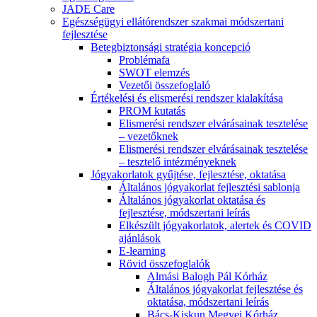
JADE Care
Egészségügyi ellátórendszer szakmai módszertani
fejlesztése
Betegbiztonsági stratégia koncepció
Problémafa
SWOT elemzés
Vezetői összefoglaló
Értékelési és elismerési rendszer kialakítása
PROM kutatás
Elismerési rendszer elvárásainak tesztelése
– vezetőknek
Elismerési rendszer elvárásainak tesztelése
– tesztelő intézményeknek
Jógyakorlatok gyűjtése, fejlesztése, oktatása
Általános jógyakorlat fejlesztési sablonja
Általános jógyakorlat oktatása és
fejlesztése, módszertani leírás
Elkészült jógyakorlatok, alertek és COVID
ajánlások
E-learning
Rövid összefoglalók
Almási Balogh Pál Kórház
Általános jógyakorlat fejlesztése és
oktatása, módszertani leírás
Bács-Kiskun Megyei Kórház