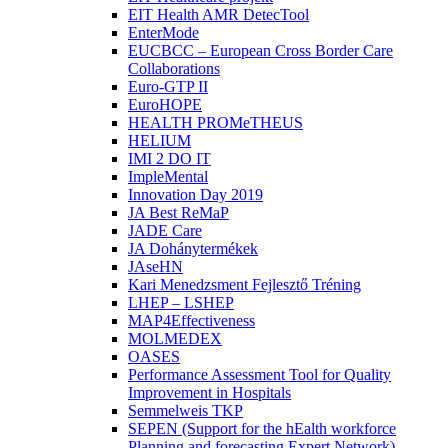
EIT Health AMR DetecTool
EnterMode
EUCBCC – European Cross Border Care
Collaborations
Euro-GTP II
EuroHOPE
HEALTH PROMeTHEUS
HELIUM
IMI 2 DO IT
ImpleMental
Innovation Day 2019
JA Best ReMaP
JADE Care
JA Dohánytermékek
JAseHN
Kari Menedzsment Fejlesztő Tréning
LHEP – LSHEP
MAP4Effectiveness
MOLMEDEX
OASES
Performance Assessment Tool for Quality
Improvement in Hospitals
Semmelweis TKP
SEPEN (Support for the hEalth workforce
Planning and forecasting Expert Network)