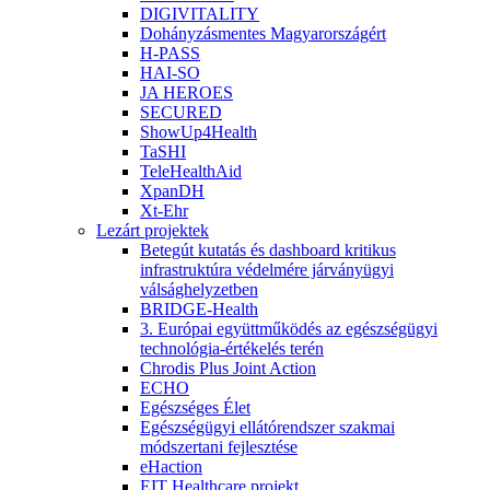
DIGIVITALITY
Dohányzásmentes Magyarországért
H-PASS
HAI-SO
JA HEROES
SECURED
ShowUp4Health
TaSHI
TeleHealthAid
XpanDH
Xt-Ehr
Lezárt projektek
Betegút kutatás és dashboard kritikus
infrastruktúra védelmére járványügyi
válsághelyzetben
BRIDGE-Health
3. Európai együttműködés az egészségügyi
technológia-értékelés terén
Chrodis Plus Joint Action
ECHO
Egészséges Élet
Egészségügyi ellátórendszer szakmai
módszertani fejlesztése
eHaction
EIT Healthcare projekt