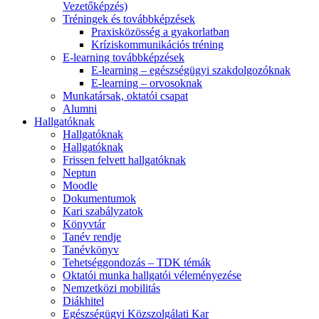
Vezetőképzés)
Tréningek és továbbképzések
Praxisközösség a gyakorlatban
Kríziskommunikációs tréning
E-learning továbbképzések
E-learning – egészségügyi szakdolgozóknak
E-learning – orvosoknak
Munkatársak, oktatói csapat
Alumni
Hallgatóknak
Hallgatóknak
Hallgatóknak
Frissen felvett hallgatóknak
Neptun
Moodle
Dokumentumok
Kari szabályzatok
Könyvtár
Tanév rendje
Tanévkönyv
Tehetséggondozás – TDK témák
Oktatói munka hallgatói véleményezése
Nemzetközi mobilitás
Diákhitel
Egészségügyi Közszolgálati Kar