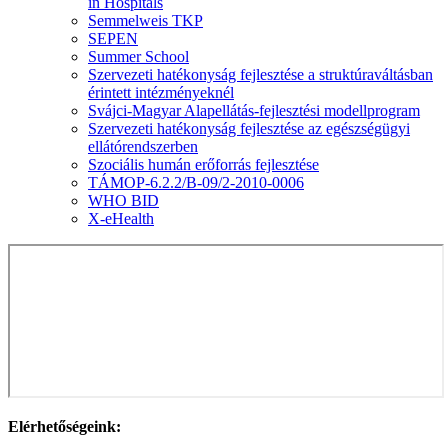
in Hospitals
Semmelweis TKP
SEPEN
Summer School
Szervezeti hatékonyság fejlesztése a struktúraváltásban
érintett intézményeknél
Svájci-Magyar Alapellátás-fejlesztési modellprogram
Szervezeti hatékonyság fejlesztése az egészségügyi
ellátórendszerben
Szociális humán erőforrás fejlesztése
TÁMOP-6.2.2/B-09/2-2010-0006
WHO BID
X-eHealth
Elérhetőségeink: