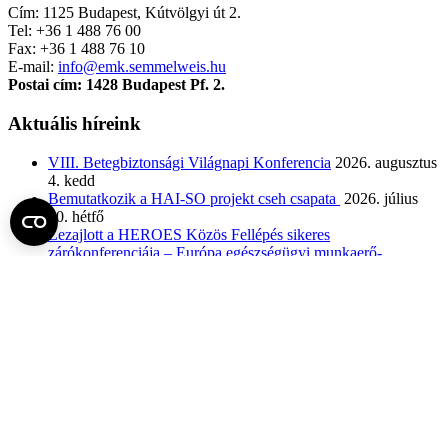
Cím: 1125 Budapest, Kútvölgyi út 2.
Tel: +36 1 488 76 00
Fax: +36 1 488 76 10
E-mail:
info@emk.semmelweis.hu
Postai cím: 1428 Budapest Pf. 2.
Aktuális híreink
VIII. Betegbiztonsági Világnapi Konferencia
2026. augusztus
4. kedd
Bemutatkozik a HAI-SO projekt cseh csapata
2026. július
20. hétfő
Lezajlott a HEROES Közös Fellépés sikeres
zárókonferenciája – Európa egészségügyi munkaerő-
tervezésének új mérföldköve
2026. július 13. hétfő
Sikeresen megvédte doktori disszertációját Lengyel Lívia, a
Semmelweis Egyetem EKK Egészségügyi Menedzserképző
Központ munkatársa
2026. július 9. csütörtök
A digitális betegutak jövője – szakmai párbeszéd a
DIGI4Care projekt eredményeiről a XX. Egészségpolitika és
egészségügyi rendszerek konferencián
2026. július 7. kedd
Tréning a közigazgatás egészségügyi szektorában dolgozó lett
köztisztviselők számára