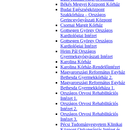
Békés Megyei Központi Kórház
Budai Egészségközpont
Szakkórháza – Országos
Gerincgyógyászati Központ
Csornai Margit Kórház
Gottsegen György Országos
Kardiológiai Intézet
Gottsegen György Országos
Kardiológiai Intézet
Heim Pál Országos
Gyermekgyógyászati Intézet
Karolina Kórház
Karolina Kórház-Rendelőintézet
Magyarországi Református Egyház
Bethesda Gyermekkórház 2.
Magyarországi Református Egyház
Bethesda Gyermekkórháza 1.
Országos Orvosi Rehabilitációs
Intézet 1.
Országos Orvosi Rehabilitációs
Intézet 2.
Országos Orvosi Rehabilitációs
Intézet 3.
Pécsi Tudományegyetem Klinikai
Központ Onkoterápiás Intézet és