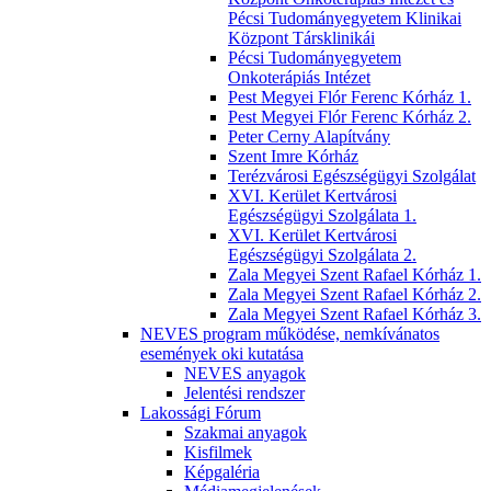
Pécsi Tudományegyetem Klinikai
Központ Társklinikái
Pécsi Tudományegyetem
Onkoterápiás Intézet
Pest Megyei Flór Ferenc Kórház 1.
Pest Megyei Flór Ferenc Kórház 2.
Peter Cerny Alapítvány
Szent Imre Kórház
Terézvárosi Egészségügyi Szolgálat
XVI. Kerület Kertvárosi
Egészségügyi Szolgálata 1.
XVI. Kerület Kertvárosi
Egészségügyi Szolgálata 2.
Zala Megyei Szent Rafael Kórház 1.
Zala Megyei Szent Rafael Kórház 2.
Zala Megyei Szent Rafael Kórház 3.
NEVES program működése, nemkívánatos
események oki kutatása
NEVES anyagok
Jelentési rendszer
Lakossági Fórum
Szakmai anyagok
Kisfilmek
Képgaléria