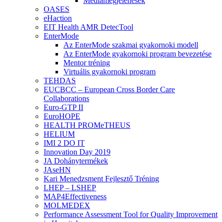
Médiamegjelenések
OASES
eHaction
EIT Health AMR DetecTool
EnterMode
Az EnterMode szakmai gyakornoki modell
Az EnterMode gyakornoki program bevezetése
Mentor tréning
Virtuális gyakornoki program
TEHDAS
EUCBCC – European Cross Border Care
Collaborations
Euro-GTP II
EuroHOPE
HEALTH PROMeTHEUS
HELIUM
IMI 2 DO IT
Innovation Day 2019
JA Dohánytermékek
JAseHN
Kari Menedzsment Fejlesztő Tréning
LHEP – LSHEP
MAP4Effectiveness
MOLMEDEX
Performance Assessment Tool for Quality Improvement