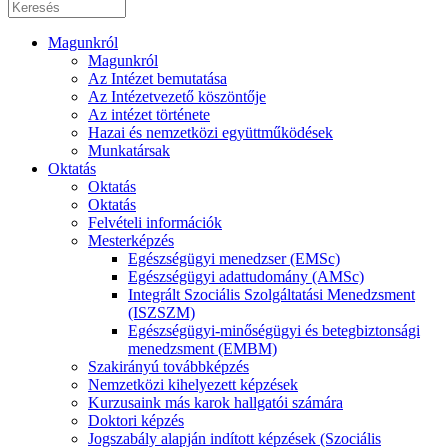
Magunkról
Magunkról
Az Intézet bemutatása
Az Intézetvezető köszöntője
Az intézet története
Hazai és nemzetközi együttműködések
Munkatársak
Oktatás
Oktatás
Oktatás
Felvételi információk
Mesterképzés
Egészségügyi menedzser (EMSc)
Egészségügyi adattudomány (AMSc)
Integrált Szociális Szolgáltatási Menedzsment
(ISZSZM)
Egészségügyi-minőségügyi és betegbiztonsági
menedzsment (EMBM)
Szakirányú továbbképzés
Nemzetközi kihelyezett képzések
Kurzusaink más karok hallgatói számára
Doktori képzés
Jogszabály alapján indított képzések (Szociális