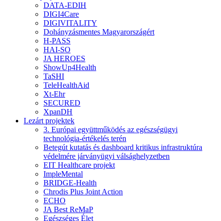
DATA-EDIH
DIGI4Care
DIGIVITALITY
Dohányzásmentes Magyarországért
H-PASS
HAI-SO
JA HEROES
ShowUp4Health
TaSHI
TeleHealthAid
Xt-Ehr
SECURED
XpanDH
Lezárt projektek
3. Európai együttműködés az egészségügyi
technológia-értékelés terén
Betegút kutatás és dashboard kritikus infrastruktúra
védelmére járványügyi válsághelyzetben
EIT Healthcare projekt
ImpleMental
BRIDGE-Health
Chrodis Plus Joint Action
ECHO
JA Best ReMaP
Egészséges Élet