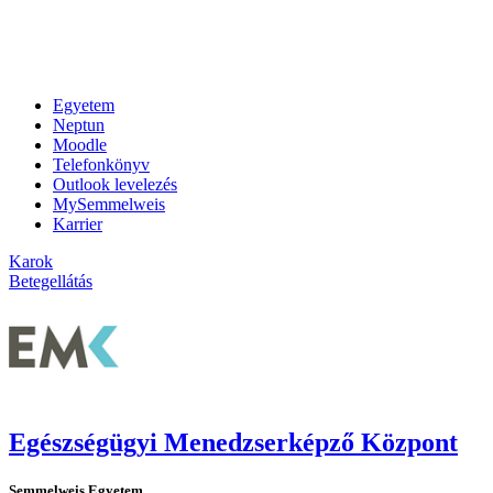
Egyetem
Neptun
Moodle
Telefonkönyv
Outlook levelezés
MySemmelweis
Karrier
Karok
Betegellátás
Egészségügyi Menedzserképző Központ
Semmelweis Egyetem