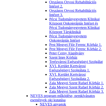
Országos Orvosi Rehabilitációs
Intézet 2.
Országos Orvosi Rehabilitációs
Intézet 3.
Pécsi Tudományegyetem Klinikai
Központ Onkoterápiás Intézet és
Pécsi Tudományegyetem Klinikai
Központ Társklinikái
Pécsi Tudományegyetem
Onkoterápiás Intézet
Pest Megyei Flór Ferenc Kórház 1.
Pest Megyei Flór Ferenc Kórház 2.
Peter Cerny Alapítvány
Szent Imre Kórház
Terézvárosi Egészségügyi Szolgálat
XVI. Kerület Kertvárosi
Egészségügyi Szolgálata 1.
XVI. Kerület Kertvárosi
Egészségügyi Szolgálata 2.
Zala Megyei Szent Rafael Kórház 1.
Zala Megyei Szent Rafael Kórház 2.
Zala Megyei Szent Rafael Kórház 3.
NEVES program működése, nemkívánatos
események oki kutatása
NEVES anyagok