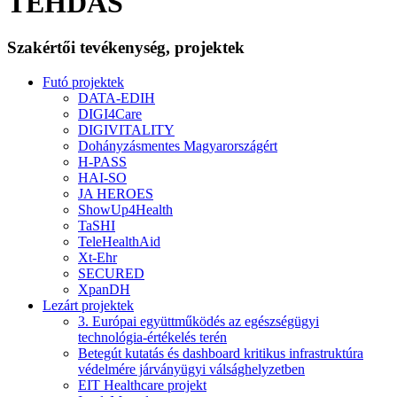
TEHDAS
Szakértői tevékenység, projektek
Futó projektek
DATA-EDIH
DIGI4Care
DIGIVITALITY
Dohányzásmentes Magyarországért
H-PASS
HAI-SO
JA HEROES
ShowUp4Health
TaSHI
TeleHealthAid
Xt-Ehr
SECURED
XpanDH
Lezárt projektek
3. Európai együttműködés az egészségügyi
technológia-értékelés terén
Betegút kutatás és dashboard kritikus infrastruktúra
védelmére járványügyi válsághelyzetben
EIT Healthcare projekt