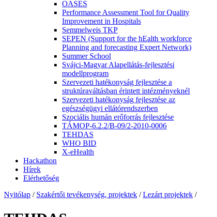
OASES
Performance Assessment Tool for Quality
Improvement in Hospitals
Semmelweis TKP
SEPEN (Support for the hEalth workforce
Planning and forecasting Expert Network)
Summer School
Svájci-Magyar Alapellátás-fejlesztési
modellprogram
Szervezeti hatékonyság fejlesztése a
struktúraváltásban érintett intézményeknél
Szervezeti hatékonyság fejlesztése az
egészségügyi ellátórendszerben
Szociális humán erőforrás fejlesztése
TÁMOP-6.2.2/B-09/2-2010-0006
TEHDAS
WHO BID
X-eHealth
Hackathon
Hírek
Elérhetőség
Nyitólap
/
Szakértői tevékenység, projektek
/
Lezárt projektek
/