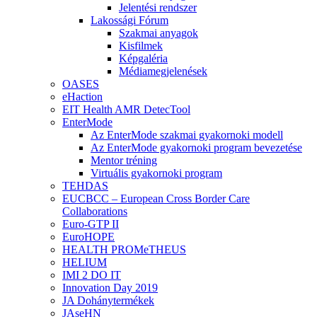
Jelentési rendszer
Lakossági Fórum
Szakmai anyagok
Kisfilmek
Képgaléria
Médiamegjelenések
OASES
eHaction
EIT Health AMR DetecTool
EnterMode
Az EnterMode szakmai gyakornoki modell
Az EnterMode gyakornoki program bevezetése
Mentor tréning
Virtuális gyakornoki program
TEHDAS
EUCBCC – European Cross Border Care
Collaborations
Euro-GTP II
EuroHOPE
HEALTH PROMeTHEUS
HELIUM
IMI 2 DO IT
Innovation Day 2019
JA Dohánytermékek
JAseHN