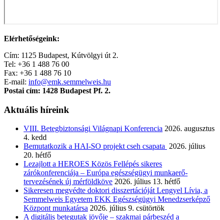
Elérhetőségeink:
Cím: 1125 Budapest, Kútvölgyi út 2.
Tel: +36 1 488 76 00
Fax: +36 1 488 76 10
E-mail:
info@emk.semmelweis.hu
Postai cím: 1428 Budapest Pf. 2.
Aktuális híreink
VIII. Betegbiztonsági Világnapi Konferencia
2026. augusztus
4. kedd
Bemutatkozik a HAI-SO projekt cseh csapata
2026. július
20. hétfő
Lezajlott a HEROES Közös Fellépés sikeres
zárókonferenciája – Európa egészségügyi munkaerő-
tervezésének új mérföldköve
2026. július 13. hétfő
Sikeresen megvédte doktori disszertációját Lengyel Lívia, a
Semmelweis Egyetem EKK Egészségügyi Menedzserképző
Központ munkatársa
2026. július 9. csütörtök
A digitális betegutak jövője – szakmai párbeszéd a