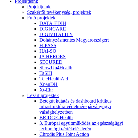
Projektjeink
Projektjeink
Szakértői tevékenység, projektek
Futó projektek
DATA-EDIH
DIGI4CARE
DIGIVITALITY
Dohányzásmentes Magyarországért
H-PASS
HAI-SO
JA HEROES
SECURED
ShowUp4Health
TaSHI
TeleHealthAid
XpanDH
Xt-Ehr
Lezárt projektek
Betegút kutatás és dashboard kritikus
infrastruktúra védelmére járványügyi
válsághelyzetben
BRIDGE-Health
3. Európai együttműködés az egészségügyi
technológia-értékelés terén
Chrodis Plus Joint Action