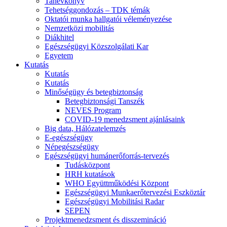
Tanévkönyv
Tehetséggondozás – TDK témák
Oktatói munka hallgatói véleményezése
Nemzetközi mobilitás
Diákhitel
Egészségügyi Közszolgálati Kar
Egyetem
Kutatás
Kutatás
Kutatás
Minőségügy és betegbiztonság
Betegbiztonsági Tanszék
NEVES Program
COVID-19 menedzsment ajánlásaink
Big data, Hálózatelemzés
E-egészségügy
Népegészségügy
Egészségügyi humánerőforrás-tervezés
Tudásközpont
HRH kutatások
WHO Együttműködési Központ
Egészségügyi Munkaerőtervezési Eszköztár
Egészségügyi Mobilitási Radar
SEPEN
Projektmenedzsment és disszemináció