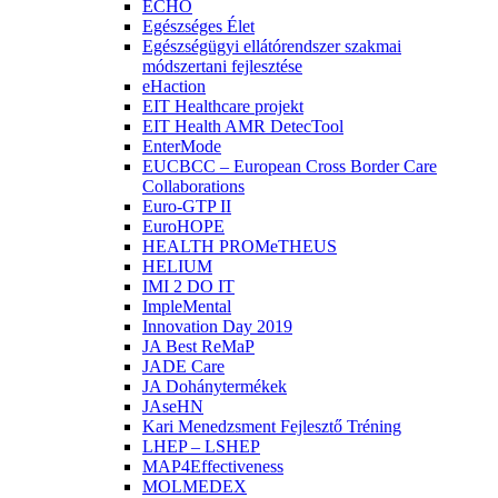
ECHO
Egészséges Élet
Egészségügyi ellátórendszer szakmai
módszertani fejlesztése
eHaction
EIT Healthcare projekt
EIT Health AMR DetecTool
EnterMode
EUCBCC – European Cross Border Care
Collaborations
Euro-GTP II
EuroHOPE
HEALTH PROMeTHEUS
HELIUM
IMI 2 DO IT
ImpleMental
Innovation Day 2019
JA Best ReMaP
JADE Care
JA Dohánytermékek
JAseHN
Kari Menedzsment Fejlesztő Tréning
LHEP – LSHEP
MAP4Effectiveness
MOLMEDEX