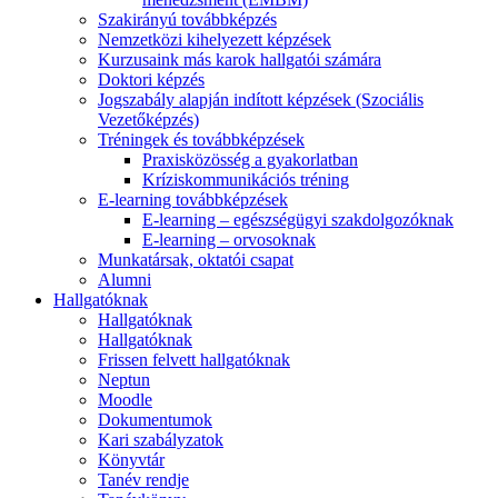
Szakirányú továbbképzés
Nemzetközi kihelyezett képzések
Kurzusaink más karok hallgatói számára
Doktori képzés
Jogszabály alapján indított képzések (Szociális
Vezetőképzés)
Tréningek és továbbképzések
Praxisközösség a gyakorlatban
Kríziskommunikációs tréning
E-learning továbbképzések
E-learning – egészségügyi szakdolgozóknak
E-learning – orvosoknak
Munkatársak, oktatói csapat
Alumni
Hallgatóknak
Hallgatóknak
Hallgatóknak
Frissen felvett hallgatóknak
Neptun
Moodle
Dokumentumok
Kari szabályzatok
Könyvtár
Tanév rendje