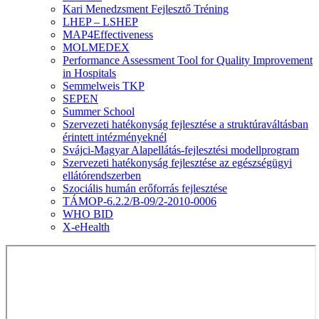
Kari Menedzsment Fejlesztő Tréning
LHEP – LSHEP
MAP4Effectiveness
MOLMEDEX
Performance Assessment Tool for Quality Improvement
in Hospitals
Semmelweis TKP
SEPEN
Summer School
Szervezeti hatékonyság fejlesztése a struktúraváltásban
érintett intézményeknél
Svájci-Magyar Alapellátás-fejlesztési modellprogram
Szervezeti hatékonyság fejlesztése az egészségügyi
ellátórendszerben
Szociális humán erőforrás fejlesztése
TÁMOP-6.2.2/B-09/2-2010-0006
WHO BID
X-eHealth