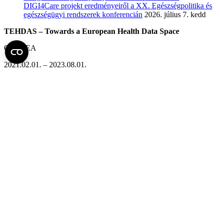
DIGI4Care projekt eredményeiről a XX. Egészségpolitika és
egészségügyi rendszerek konferencián
2026. július 7. kedd
TEHDAS – Towards a European Health Data Space
CHAFEA
2021.02.01. – 2023.08.01.
Projekt tartalma, célja:
Az együttes fellépés (joint action) segíti a tagállamokat és az Európai
Bizottságot a népegészségügy, egészségügyi ellátás, kutatás és
innováció céljából az egészségügyi adatok megosztásának az
előkészítésében. A projekt konkrét célja az Európai Bizottság által
tervezett Európai Egészségügyi Adattér (European Health Data
Space, EHDS) létrehozásának szakmai támogatása. A projekt egyik
kiemelt feladata az EU általános adatvédelmi rendelet (GDPR)
alkalmazásának felmérése és értékelése az EU tagállamaiban.
Projekt szereplők
:
Konzorciumvezető:
Finnish Innovation Fund (SITRA)
EMK szerepvállalása:
Országos Kórházi Főigazgatósághoz
(OKFŐ) csatlakozott partner