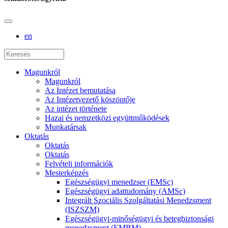
en
Magunkról
Magunkról
Az Intézet bemutatása
Az Intézetvezető köszöntője
Az intézet története
Hazai és nemzetközi együttműködések
Munkatársak
Oktatás
Oktatás
Oktatás
Felvételi információk
Mesterképzés
Egészségügyi menedzser (EMSc)
Egészségügyi adattudomány (AMSc)
Integrált Szociális Szolgáltatási Menedzsment
(ISZSZM)
Egészségügyi-minőségügyi és betegbiztonsági
menedzsment (EMBM)