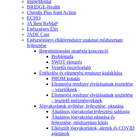
ImpleMental
BRIDGE-Health
Chrodis Plus Joint Action
ECHO
JA Best ReMaP
Egészséges Élet
JADE Care
Egészségügyi ellátórendszer szakmai módszertani
fejlesztése
Betegbiztonsági stratégia koncepció
Problémafa
SWOT elemzés
Vezetői összefoglaló
Értékelési és elismerési rendszer kialakítása
PROM kutatás
Elismerési rendszer elvárásainak tesztelése
– vezetőknek
Elismerési rendszer elvárásainak tesztelése
– tesztelő intézményeknek
Jógyakorlatok gyűjtése, fejlesztése, oktatása
Általános jógyakorlat fejlesztési sablonja
Általános jógyakorlat oktatása és
fejlesztése, módszertani leírás
Elkészült jógyakorlatok, alertek és COVID
ajánlások