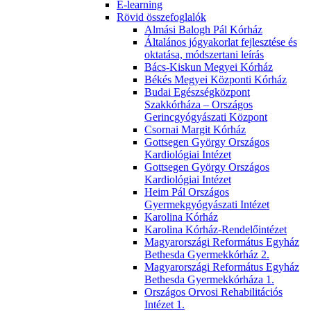
E-learning
Rövid összefoglalók
Almási Balogh Pál Kórház
Általános jógyakorlat fejlesztése és
oktatása, módszertani leírás
Bács-Kiskun Megyei Kórház
Békés Megyei Központi Kórház
Budai Egészségközpont
Szakkórháza – Országos
Gerincgyógyászati Központ
Csornai Margit Kórház
Gottsegen György Országos
Kardiológiai Intézet
Gottsegen György Országos
Kardiológiai Intézet
Heim Pál Országos
Gyermekgyógyászati Intézet
Karolina Kórház
Karolina Kórház-Rendelőintézet
Magyarországi Református Egyház
Bethesda Gyermekkórház 2.
Magyarországi Református Egyház
Bethesda Gyermekkórháza 1.
Országos Orvosi Rehabilitációs
Intézet 1.