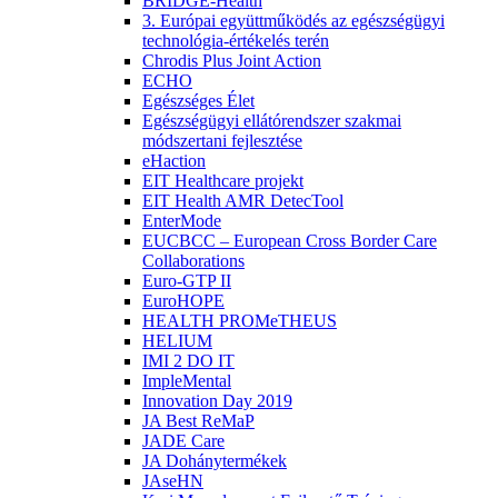
BRIDGE-Health
3. Európai együttműködés az egészségügyi
technológia-értékelés terén
Chrodis Plus Joint Action
ECHO
Egészséges Élet
Egészségügyi ellátórendszer szakmai
módszertani fejlesztése
eHaction
EIT Healthcare projekt
EIT Health AMR DetecTool
EnterMode
EUCBCC – European Cross Border Care
Collaborations
Euro-GTP II
EuroHOPE
HEALTH PROMeTHEUS
HELIUM
IMI 2 DO IT
ImpleMental
Innovation Day 2019
JA Best ReMaP
JADE Care
JA Dohánytermékek
JAseHN