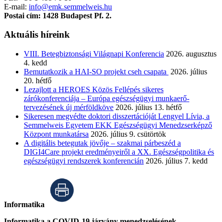
E-mail:
info@emk.semmelweis.hu
Postai cím: 1428 Budapest Pf. 2.
Aktuális híreink
VIII. Betegbiztonsági Világnapi Konferencia
2026. augusztus
4. kedd
Bemutatkozik a HAI-SO projekt cseh csapata
2026. július
20. hétfő
Lezajlott a HEROES Közös Fellépés sikeres
zárókonferenciája – Európa egészségügyi munkaerő-
tervezésének új mérföldköve
2026. július 13. hétfő
Sikeresen megvédte doktori disszertációját Lengyel Lívia, a
Semmelweis Egyetem EKK Egészségügyi Menedzserképző
Központ munkatársa
2026. július 9. csütörtök
A digitális betegutak jövője – szakmai párbeszéd a
DIGI4Care projekt eredményeiről a XX. Egészségpolitika és
egészségügyi rendszerek konferencián
2026. július 7. kedd
Informatika
Informatika a COVID-19 járvány menedzselésének