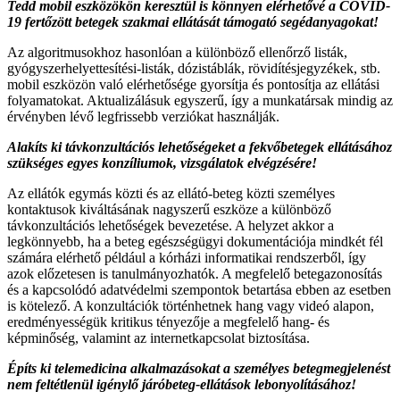
Tedd mobil eszközökön keresztül is könnyen elérhetővé a COVID-
19 fertőzött betegek szakmai ellátását támogató segédanyagokat!
Az algoritmusokhoz hasonlóan a különböző ellenőrző listák,
gyógyszerhelyettesítési-listák, dózistáblák, rövidítésjegyzékek, stb.
mobil eszközön való elérhetősége gyorsítja és pontosítja az ellátási
folyamatokat. Aktualizálásuk egyszerű, így a munkatársak mindig az
érvényben lévő legfrissebb verziókat használják.
Alakíts ki távkonzultációs lehetőségeket a fekvőbetegek ellátásához
szükséges egyes konzíliumok, vizsgálatok elvégzésére!
Az ellátók egymás közti és az ellátó-beteg közti személyes
kontaktusok kiváltásának nagyszerű eszköze a különböző
távkonzultációs lehetőségek bevezetése. A helyzet akkor a
legkönnyebb, ha a beteg egészségügyi dokumentációja mindkét fél
számára elérhető például a kórházi informatikai rendszerből, így
azok előzetesen is tanulmányozhatók. A megfelelő betegazonosítás
és a kapcsolódó adatvédelmi szempontok betartása ebben az esetben
is kötelező. A konzultációk történhetnek hang vagy videó alapon,
eredményességük kritikus tényezője a megfelelő hang- és
képminőség, valamint az internetkapcsolat biztosítása.
Építs ki telemedicina alkalmazásokat a személyes betegmegjelenést
nem feltétlenül igénylő járóbeteg-ellátások lebonyolításához!