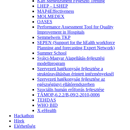
Kari Menedzsment Fejlesztő Tréning
LHEP – LSHEP
MAP4Effectiveness
MOLMEDEX
OASES
Performance Assessment Tool for Quality
Improvement in Hospitals
Semmelweis TKP
SEPEN (Support for the hEalth workforce
Planning and forecasting Expert Network)
Summer School
Svájci-Magyar Alapellátás-fejlesztési
modellprogram
Szervezeti hatékonyság fejlesztése a
struktúraváltásban érintett intézményeknél
Szervezeti hatékonyság fejlesztése az
egészségügyi ellátórendszerben
Szociális humán erőforrás fejlesztése
TÁMOP-6.2.2/B-09/2-2010-0006
TEHDAS
WHO BID
X-eHealth
Hackathon
Hírek
Elérhetőség