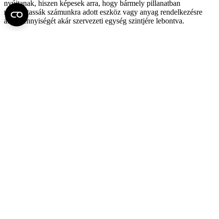
nyújtanak, hiszen képesek arra, hogy bármely pillanatban
megmutassák számunkra adott eszköz vagy anyag rendelkezésre
álló mennyiségét akár szervezeti egység szintjére lebontva.
Egyszerűsítsd le informatikai megoldások útján a COVID-19
fertőzött betegek ellátásához szükséges felszerelések, eszközök,
anyagok, gyógyszerek igénylési és egyéb adminisztratív
folyamatait!
Csökkenti a munkatársak adminisztratív terheit és erősíti az ellátás
biztonságát a szervezeti egységek igénylési rendjének és az átadás-
átvételi folyamatoknak a digitalizálása, akár a készletmonitorozási
rendszerhez illesztve, akár önállóan.
Biztosítsd munkatársaidnak a megfelelő eszközöket, feltételeket a
különböző informatikai lehetőségek használatához, és oktasd azok
helyes alkalmazását!
Természetesen minden informatikai fejlesztés csak akkor éri el a
kívánt hatást és eredményt, ha alkalmazásukhoz a megfelelő
eszközök és kapcsolatok rendelkezésre állnak a felhasználók
számára. Ezért a fejlesztések során számításba kell venni az intézet
infrastrukturális és pénzügyi lehetőségeit, hátterét is, és ennek
mentén csak azokat a fejlesztéseket kell megvalósítani, melyek
alkalmazási biztonsága megoldható. Gondolnunk kell mobil
eszközök beszerzésére (főként, ha a fejlesztett alkalmazás csak