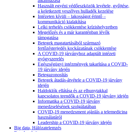
alkalmazása
Használt egyéni védőeszközök levétele, gyűjtése,
a keletkezett veszélyes hulladék kezelése
Intézeten kívüli – lakosságot érintő –
kommunikáció kialakítása
Lelki terhelés csökkentése krízishelyzetben
Megelőzés és a már karanténban lévők
támogatása
Betegek magatartásából származó
fertőzésterjedés kockázatának csökkentése
A COVID-19 járványhoz adaptált intézeti
gyógyszerelés
Egészségügyi intézmények takarítása a COVID-
19 járvány idején
Betegazonosítás
Betegek átadás-átvétele a COVID-19 járvány
idején
Haldoklók ellátása és az elhunytakkal
kapcsolatos teendők a COVID-19 járvány idején
Informatika a COVID-19 járvány
menedzselésének szolgálatában
COVID-19 menedzsment ajánlás a telemedicina
használatáról
Leadership a COVID-19 járvány idején
Big data, Hálózatelemzés