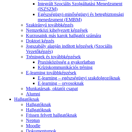
Integrált Szociális Szolgáltatási Menedzsment
(ISZSZM)
Egészségügyi-minőségügyi és betegbiztonsági
menedzsment (EMBM)
Szakirányú továbbképzés
Nemzetközi kihelyezett képzések
Kurzusaink más karok hallgatói számára
Doktori képzés
Jogszabály alapján indított képzések (Szociális
Vezetőképzés)
Tréningek és továbbképzések
Praxisközösség a gyakorlatban
Kríziskommunikációs tréning
E-learning továbbképzések
E-learning – egészségügyi szakdolgozóknak
E-learning – orvosoknak
Munkatársak, oktatói csapat
Alumni
Hallgatóknak
Hallgatóknak
Hallgatóknak
Frissen felvett hallgatóknak
Neptun
Moodle
Dokumentumok