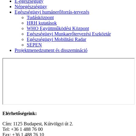
E-egészségügy
Népegészségügy
Egészségügyi humánerőforrás-tervezés
Tudásközpont
HRH kutatások
WHO Együttműködési Központ
Egészségügyi Munkaerőtervezési Eszköztár
Egészségügyi Mobilitási Radar
SEPEN
Projektmenedzsment és disszemináció
Elérhetőségeink:
Cím: 1125 Budapest, Kútvölgyi út 2.
Tel: +36 1 488 76 00
Fax: +36 1 488 76 10