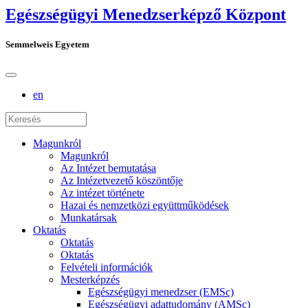
Egészségügyi Menedzserképző Központ
Semmelweis Egyetem
en
Magunkról
Magunkról
Az Intézet bemutatása
Az Intézetvezető köszöntője
Az intézet története
Hazai és nemzetközi együttműködések
Munkatársak
Oktatás
Oktatás
Oktatás
Felvételi információk
Mesterképzés
Egészségügyi menedzser (EMSc)
Egészségügyi adattudomány (AMSc)