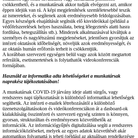
csökkenthető, és a munkatársak akkor tudják elvégezni azt, amikor
éppen idejük van rá. A képi megjelenítések szemléletesebbé teszik
az ismereteket, és segítenek azok eredményesebb feldolgozásában.
Egyes készségek elsajátítását segítsük elő kisvideókkal (például a
védőfelszerelések helyes használata, beteg lélegeztetés alatti hasra
fordítása, betegszállítás stb.). Mindezek alkalmazásával kiváltjuk a
személyes és nagylétszámú megjelenéseket, jelentősen gyorsítjuk az
intézeti oktatások időbeliségét, növeljük azok eredményességét, és
az oktatás humán erőforrás terheit is csökkentjük.
A korábban szervezeti egységen belül vagy azok között megtartott
referálók, esetismertetések is folytathatók videokonferenciák
formájában.
Használd az informatika adta lehetőségeket a munkatársak
naprakész tájékoztatásában!
A munkatársak COVID-19 járvány ideje alatti sürgős, vagy
rendszeres napi tájékoztatását is különböző informatikai lehetőségek
segíthetik. Az intézeti e-mailek létrehozásától a különböző
üzenetszolgáltatásokon és videókonferenciákon át a dasboard-ok
kialakításáig összintézeti és szervezeti egység szinten is könnyen,
gyorsan, strukturáltan és eredményesen közvetíthetők az
információk. Az információgyűjtés digitalizálása segíti a rendszeres
információközléseket, melyek az egyes adatok közvetítését akár
automatikus folyamattá is teheti (például az aktuálisan rendelkezésre