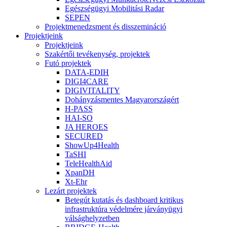
Egészségügyi Mobilitási Radar
SEPEN
Projektmenedzsment és disszemináció
Projektjeink
Projektjeink
Szakértői tevékenység, projektek
Futó projektek
DATA-EDIH
DIGI4CARE
DIGIVITALITY
Dohányzásmentes Magyarországért
H-PASS
HAI-SO
JA HEROES
SECURED
ShowUp4Health
TaSHI
TeleHealthAid
XpanDH
Xt-Ehr
Lezárt projektek
Betegút kutatás és dashboard kritikus
infrastruktúra védelmére járványügyi
válsághelyzetben