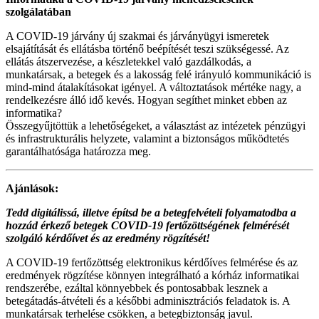
szolgálatában
A COVID-19 járvány új szakmai és járványügyi ismeretek
elsajátítását és ellátásba történő beépítését teszi szükségessé. Az
ellátás átszervezése, a készletekkel való gazdálkodás, a
munkatársak, a betegek és a lakosság felé irányuló kommunikáció is
mind-mind átalakításokat igényel. A változtatások mértéke nagy, a
rendelkezésre álló idő kevés. Hogyan segíthet minket ebben az
informatika?
Összegyűjtöttük a lehetőségeket, a választást az intézetek pénzügyi
és infrastrukturális helyzete, valamint a biztonságos működtetés
garantálhatósága határozza meg.
Ajánlások:
Tedd digitálissá, illetve építsd be a betegfelvételi folyamatodba a
hozzád érkező betegek COVID-19 fertőzöttségének felmérését
szolgáló kérdőívet és az eredmény rögzítését!
A COVID-19 fertőzöttség elektronikus kérdőíves felmérése és az
eredmények rögzítése könnyen integrálható a kórház informatikai
rendszerébe, ezáltal könnyebbek és pontosabbak lesznek a
betegátadás-átvételi és a későbbi adminisztrációs feladatok is. A
munkatársak terhelése csökken, a betegbiztonság javul.