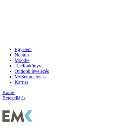
Egyetem
Neptun
Moodle
Telefonkönyv
Outlook levelezés
MySemmelweis
Karrier
Karok
Betegellátás