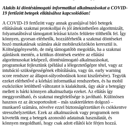
Alakíts ki döntéstámogató informatikai alkalmazásokat a COVID-
19 fertőzött betegek ellátásához kapcsolódóan!
A COVID-19 fertőzött vagy annak gyanújával bíró betegek
ellátásának szakmai protokolljai és jól áttekinthetően algoritmizált,
folyamatábrával támogatott leírásai közös felületre tölthetők fel. Így
könnyen, gyorsan elérhetők, hozzáférhetők a szakmai döntéseket
hozó munkatársak számára akár mobileszközökön keresztül is.
Költségigényesebb, de még támogatóbb megoldás, ha a szakmai
ajánlások mentén, a kritikus döntések esetére az ellátási
algoritmusokat leképező, döntéstámogató alkalmazásokat,
programokat fejlesztünk (például a lélegeztetőgépre tétel, vagy az
intubáció szükségességének elbírálására, vagy ún. early warning
score rendszer az állapot-súlyosbodások korai kiszűrésére). Tegyük
ezeket elérhetővé a kórházi informatikai rendszerben, és ha mobil
eszközökre letölthető változatot is kialakítunk, úgy akár a betegágy
mellett is bárki könnyen alkalmazhatja ezeket. Az ellátás így
meggyorsítható, és szakmai megfelelősége is javítható. Különösen
hasznos ez az átcsoportosított – más szakterületen dolgozó –
munkaerő számára, növelve ezzel biztonságérzetüket és csökkentve
stresszhelyzetüket. Ezek az alkalmazások vagy programok nem
követelik meg a betegek azonosító adatainak használatát, és
könnyen megoldható, hogy csak adott ellátói kör férjen hozzá.