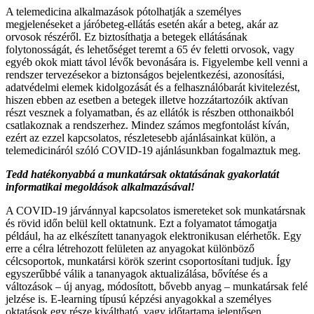
A telemedicina alkalmazások pótolhatják a személyes
megjelenéseket a járóbeteg-ellátás esetén akár a beteg, akár az
orvosok részéről. Ez biztosíthatja a betegek ellátásának
folytonosságát, és lehetőséget teremt a 65 év feletti orvosok, vagy
egyéb okok miatt távol lévők bevonására is. Figyelembe kell venni a
rendszer tervezésekor a biztonságos bejelentkezési, azonosítási,
adatvédelmi elemek kidolgozását és a felhasználóbarát kivitelezést,
hiszen ebben az esetben a betegek illetve hozzátartozóik aktívan
részt vesznek a folyamatban, és az ellátók is részben otthonaikból
csatlakoznak a rendszerhez. Mindez számos megfontolást kíván,
ezért az ezzel kapcsolatos, részletesebb ajánlásainkat külön, a
telemedicináról szóló COVID-19 ajánlásunkban fogalmaztuk meg.
Tedd hatékonyabbá a munkatársak oktatásának gyakorlatát
informatikai megoldások alkalmazásával!
A COVID-19 járvánnyal kapcsolatos ismereteket sok munkatársnak
és rövid időn belül kell oktatnunk. Ezt a folyamatot támogatja
például, ha az elkészített tananyagok elektronikusan elérhetők. Egy
erre a célra létrehozott felületen az anyagokat különböző
célcsoportok, munkatársi körök szerint csoportosítani tudjuk. Így
egyszerűbbé válik a tananyagok aktualizálása, bővítése és a
változások – új anyag, módosított, bővebb anyag – munkatársak felé
jelzése is. E-learning típusú képzési anyagokkal a személyes
oktatások egy része kiváltható, vagy időtartama jelentősen