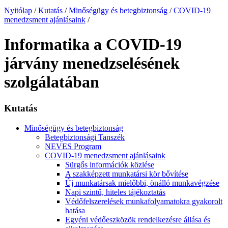
Nyitólap
/
Kutatás
/
Minőségügy és betegbiztonság
/
COVID-19
menedzsment ajánlásaink
/
Informatika a COVID-19
járvány menedzselésének
szolgálatában
Kutatás
Minőségügy és betegbiztonság
Betegbiztonsági Tanszék
NEVES Program
COVID-19 menedzsment ajánlásaink
Sürgős információk közlése
A szakképzett munkatársi kör bővítése
Új munkatársak mielőbbi, önálló munkavégzése
Napi szintű, hiteles tájékoztatás
Védőfelszerelések munkafolyamatokra gyakorolt
hatása
Egyéni védőeszközök rendelkezésre állása és