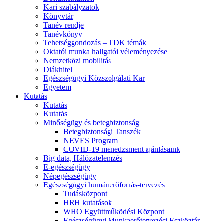
Kari szabályzatok
Könyvtár
Tanév rendje
Tanévkönyv
Tehetséggondozás – TDK témák
Oktatói munka hallgatói véleményezése
Nemzetközi mobilitás
Diákhitel
Egészségügyi Közszolgálati Kar
Egyetem
Kutatás
Kutatás
Kutatás
Minőségügy és betegbiztonság
Betegbiztonsági Tanszék
NEVES Program
COVID-19 menedzsment ajánlásaink
Big data, Hálózatelemzés
E-egészségügy
Népegészségügy
Egészségügyi humánerőforrás-tervezés
Tudásközpont
HRH kutatások
WHO Együttműködési Központ
Egészségügyi Munkaerőtervezési Eszköztár