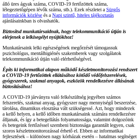
álló üres ágyak száma, COVID-19 fertőzöttek száma,
lélegeztetőgépen lévők száma, stb.). Ezek részletei a
Sürgős
információk közlése
és a
Napi szintű, hiteles tájékoztatás
ajánlásainkban is olvashatók.
Biztosítsd munkatársaidnak, hogy telekommunikáció útján is
elérjenek a lelkisegélyt nyújtókhoz!
Munkatársaink lelki egészségének megőrzését támogassuk
pszichológus, mentálhigiénés szakemberek vagy szolgálatok
telekommunikáció útján való elérhetőségével.
Építs ki informatikai alapon működő készletmonitorozási rendszert
a COVID-19 fertőzöttek ellátásához kötődő védőfelszerelések,
gyógyszerek, szakmai anyagok, eszközök rendelkezésre állásának
biztosításához!
A COVID-19 járványra való felkészültség jegyében számos
felszerelés, szakmai anyag, gyógyszer nagy mennyiségű beszerzése,
tárolása, dinamikus elosztása vált szükségessé. Azt, hogy mindezek
a kellő helyen, a kellő időben munkatársaink számára rendelkezésre
álljanak, és így a betegellátás folyamatossága, valamint dolgozóink
és betegeink fertőzéssel szembeni biztonsága garantált legyen, csak
szoros készletmonitorozással érhető el. Ebben az informatikai
fejlesztések – különösen nagy kórházak esetén – hatalmas segítséget