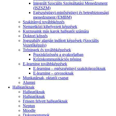
Integrált Szociális Szolgáltatási Menedzsment
(ISZSZM)
Egészségügyi-minőségügyi és betegbiztonsági
menedzsment (EMBM)
Szakirányú továbbképzés
Nemzetközi kihelyezett képzések
Kurzusaink más karok hallgatói számára
Doktori képzés
Jogszabály alapján indított képzések (Szociális
Vezetőképzés)
Tréningek és továbbképzések
Praxisközösség a gyakorlatban
Kríziskommunikációs tréning
E-learning továbbképzések
E-learning – egészségügyi szakdolgozóknak
E-learning – orvosoknak
Munkatársak, oktatói csapat
Alumni
Hallgatóknak
Hallgatóknak
Hallgatóknak
Frissen felvett hallgatóknak
Neptun
Moodle
Dokumentumok