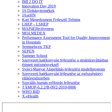
IMI 2 DO IT
Innovation Day 2019
JA Dohánytermékek
JAseHN
Kari Menedzsment Fejlesztő Tréning
LHEP – LSHEP
MAP4Effectiveness
MOLMEDEX
Performance Assessment Tool for Quality Improvement
in Hospitals
Semmelweis TKP
SEPEN
Summer School
Szervezeti hatékonyság fejlesztése a struktúraváltásban
érintett intézményeknél
Svájci-Magyar Alapellátás-fejlesztési modellprogram
Szervezeti hatékonyság fejlesztése az egészségügyi
ellátórendszerben
Szociális humán erőforrás fejlesztése
TÁMOP-6.2.2/B-09/2-2010-0006
WHO BID
X-eHealth