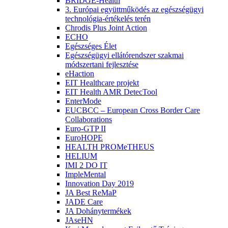
BRIDGE-Health
3. Európai együttműködés az egészségügyi
technológia-értékelés terén
Chrodis Plus Joint Action
ECHO
Egészséges Élet
Egészségügyi ellátórendszer szakmai
módszertani fejlesztése
eHaction
EIT Healthcare projekt
EIT Health AMR DetecTool
EnterMode
EUCBCC – European Cross Border Care
Collaborations
Euro-GTP II
EuroHOPE
HEALTH PROMeTHEUS
HELIUM
IMI 2 DO IT
ImpleMental
Innovation Day 2019
JA Best ReMaP
JADE Care
JA Dohánytermékek
JAseHN