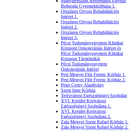
Magyarországi Református Egyház
Bethesda Gyermekkórháza 1.
Országos Orvosi Rehabilitációs
Intézet 1.
Országos Orvosi Rehabilitációs
Intézet 2.
Országos Orvosi Rehabilitációs
Intézet 3.
Pécsi Tudományegyetem Klinikai
Központ Onkoterápiás Intézet és
Pécsi Tudományegyetem Klinikai
Központ Társklinikái
Pécsi Tudományegyetem
Onkoterápiás Intézet
Pest Megyei Flór Ferenc Kórház 1.
Pest Megyei Flór Ferenc Kórház 2.
Peter Cerny Alapítvány
Szent Imre Kórház
Terézvárosi Egészségügyi Szolgálat
XVI. Kerület Kertvárosi
Egészségügyi Szolgálata 1.
XVI. Kerület Kertvárosi
Egészségügyi Szolgálata 2.
Zala Megyei Szent Rafael Kórház 1.
Zala Megyei Szent Rafael Kórház 2.