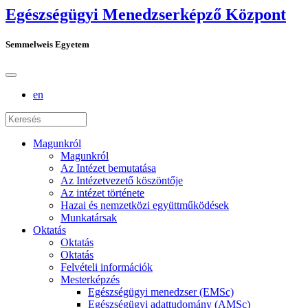
Egészségügyi Menedzserképző Központ
Semmelweis Egyetem
en
Magunkról
Magunkról
Az Intézet bemutatása
Az Intézetvezető köszöntője
Az intézet története
Hazai és nemzetközi együttműködések
Munkatársak
Oktatás
Oktatás
Oktatás
Felvételi információk
Mesterképzés
Egészségügyi menedzser (EMSc)
Egészségügyi adattudomány (AMSc)