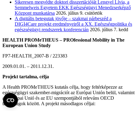
Sikeresen megvédte doktori disszertációját Lengyel Lívia, a
Semmelweis Egyetem EKK Egészségügyi Menedzserképző
Központ munkatársa
2026. július 9. csütörtök
A digitális betegutak jövője – szakmai párbeszéd a
DIGI4Care projekt eredményeiről a XX. Egészségpolitika és
egészségügyi rendszerek konferencián
2026. július 7. kedd
HEALTH PROMeTHEUS – PROfessional Mobility in The
European Union Study
FP7-HEALTH_2007-B / 223383
2009.01.01. – 2011.12.31.
Projekt tartalma, célja
A Health PROMeTHEUS kutatás célja, hogy feltérképezze az
egészségügyi szakember-migrációt az Európai Unión belül, valamint
az Európai Unió és az EU szempontjából releváns OECD
tagországok között. A projekt másodlagos céljai:
a határon átnyúló szakember mobilitás nagyságának
meghatározása, mintáinak, valamint szervezeti, kontextuális és
személyes „push” és „pull” tényezőinek jobb megértése,
a mobilitás pozitív és negatív hatásainak feltérképezése,
azon nemzeti és szervezeti kezdeményezések összegyűjtése,