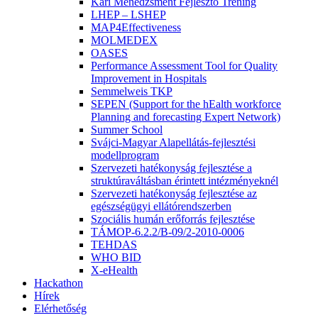
Kari Menedzsment Fejlesztő Tréning
LHEP – LSHEP
MAP4Effectiveness
MOLMEDEX
OASES
Performance Assessment Tool for Quality
Improvement in Hospitals
Semmelweis TKP
SEPEN (Support for the hEalth workforce
Planning and forecasting Expert Network)
Summer School
Svájci-Magyar Alapellátás-fejlesztési
modellprogram
Szervezeti hatékonyság fejlesztése a
struktúraváltásban érintett intézményeknél
Szervezeti hatékonyság fejlesztése az
egészségügyi ellátórendszerben
Szociális humán erőforrás fejlesztése
TÁMOP-6.2.2/B-09/2-2010-0006
TEHDAS
WHO BID
X-eHealth
Hackathon
Hírek
Elérhetőség