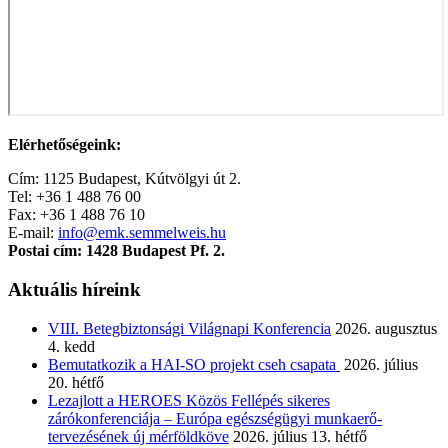
Elérhetőségeink:
Cím: 1125 Budapest, Kútvölgyi út 2.
Tel: +36 1 488 76 00
Fax: +36 1 488 76 10
E-mail:
info@emk.semmelweis.hu
Postai cím: 1428 Budapest Pf. 2.
Aktuális híreink
VIII. Betegbiztonsági Világnapi Konferencia
2026. augusztus
4. kedd
Bemutatkozik a HAI-SO projekt cseh csapata
2026. július
20. hétfő
Lezajlott a HEROES Közös Fellépés sikeres
zárókonferenciája – Európa egészségügyi munkaerő-
tervezésének új mérföldköve
2026. július 13. hétfő