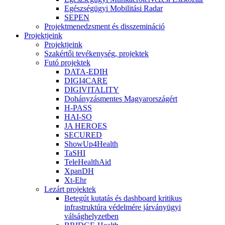
Egészségügyi Mobilitási Radar
SEPEN
Projektmenedzsment és disszemináció
Projektjeink
Projektjeink
Szakértői tevékenység, projektek
Futó projektek
DATA-EDIH
DIGI4CARE
DIGIVITALITY
Dohányzásmentes Magyarországért
H-PASS
HAI-SO
JA HEROES
SECURED
ShowUp4Health
TaSHI
TeleHealthAid
XpanDH
Xt-Ehr
Lezárt projektek
Betegút kutatás és dashboard kritikus
infrastruktúra védelmére járványügyi
válsághelyzetben