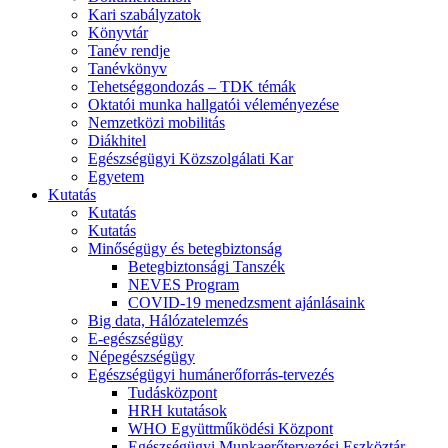
Kari szabályzatok
Könyvtár
Tanév rendje
Tanévkönyv
Tehetséggondozás – TDK témák
Oktatói munka hallgatói véleményezése
Nemzetközi mobilitás
Diákhitel
Egészségügyi Közszolgálati Kar
Egyetem
Kutatás
Kutatás
Kutatás
Minőségügy és betegbiztonság
Betegbiztonsági Tanszék
NEVES Program
COVID-19 menedzsment ajánlásaink
Big data, Hálózatelemzés
E-egészségügy
Népegészségügy
Egészségügyi humánerőforrás-tervezés
Tudásközpont
HRH kutatások
WHO Együttműködési Központ
Egészségügyi Munkaerőtervezési Eszköztár