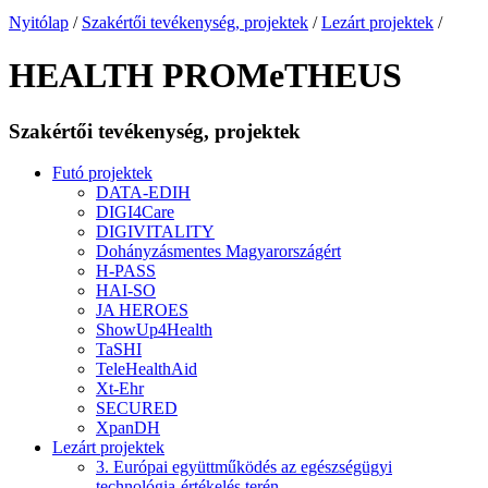
Nyitólap
/
Szakértői tevékenység, projektek
/
Lezárt projektek
/
HEALTH PROMeTHEUS
Szakértői tevékenység, projektek
Futó projektek
DATA-EDIH
DIGI4Care
DIGIVITALITY
Dohányzásmentes Magyarországért
H-PASS
HAI-SO
JA HEROES
ShowUp4Health
TaSHI
TeleHealthAid
Xt-Ehr
SECURED
XpanDH
Lezárt projektek
3. Európai együttműködés az egészségügyi
technológia-értékelés terén