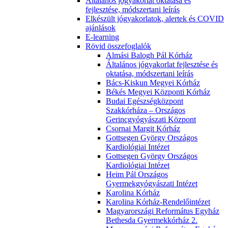
Általános jógyakorlat oktatása és
fejlesztése, módszertani leírás
Elkészült jógyakorlatok, alertek és COVID
ajánlások
E-learning
Rövid összefoglalók
Almási Balogh Pál Kórház
Általános jógyakorlat fejlesztése és
oktatása, módszertani leírás
Bács-Kiskun Megyei Kórház
Békés Megyei Központi Kórház
Budai Egészségközpont
Szakkórháza – Országos
Gerincgyógyászati Központ
Csornai Margit Kórház
Gottsegen György Országos
Kardiológiai Intézet
Gottsegen György Országos
Kardiológiai Intézet
Heim Pál Országos
Gyermekgyógyászati Intézet
Karolina Kórház
Karolina Kórház-Rendelőintézet
Magyarországi Református Egyház
Bethesda Gyermekkórház 2.