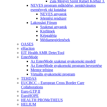
Zala Megyei Szent Rafael Kórház 3.
NEVES program működése, nemkívánatos
események oki kutatása
NEVES anyagok
Jelentési rendszer
Lakossági Fórum
Szakmai anyagok
Kisfilmek
Képgaléria
Médiamegjelenések
OASES
eHaction
EIT Health AMR DetecTool
EnterMode
Az EnterMode szakmai gyakornoki modell
Az EnterMode gyakornoki program bevezetése
Mentor tréning
Virtuális gyakornoki program
TEHDAS
EUCBCC – European Cross Border Care
Collaborations
Euro-GTP II
EuroHOPE
HEALTH PROMeTHEUS
HELIUM