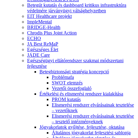
Betegút kutatás és dashboard kritikus infrastruktúra
védelmére járványügyi válsághelyzetben
EIT Healthcare projekt
ImpleMental
BRIDGE-Health
Chrodis Plus Joint Action
ECHO
JA Best ReMaP
Egészséges Élet
JADE Care
Egészségügyi ellátórendszer szakmai módszertani
fejlesztése
Betegbiztonsági stratégia koncepció
Problémafa
SWOT elemzés
Vezetői összefoglaló
Értékelési és elismerési rendszer kialakítása
PROM kutatás
Elismerési rendszer elvárásainak tesztelése
– vezetőknek
Elismerési rendszer elvárásainak tesztelése
– tesztelő intézményeknek
Jógyakorlatok gyűjtése, fejlesztése, oktatása
Általános jógyakorlat fejlesztési sablonja