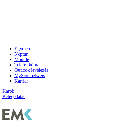
Egyetem
Neptun
Moodle
Telefonkönyv
Outlook levelezés
MySemmelweis
Karrier
Karok
Betegellátás