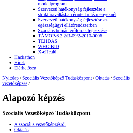
modellprogram
Szervezeti hatékonyság fejlesztése a
struktúraváltásban érintett intézményeknél
Szervezeti hatékonyság fejlesztése az
egészségügyi ellátórendszerben
Szociális humán erőforrás fejlesztése
TÁMOP-6.2.2/B-09/2-2010-0006
TEHDAS
WHO BID
X-eHealth
Hackathon
Hírek
Elérhetőség
Nyitólap
/
Szociális Vezetőképző Tudásközpont
/
Oktatás
/
Szociális
vezetőképzés
/
Alapozó képzés
Szociális Vezetőképző Tudásközpont
A szociális vezetőképzésről
Oktatás