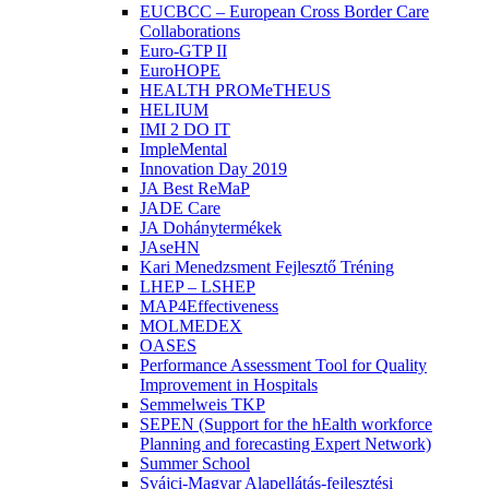
EUCBCC – European Cross Border Care
Collaborations
Euro-GTP II
EuroHOPE
HEALTH PROMeTHEUS
HELIUM
IMI 2 DO IT
ImpleMental
Innovation Day 2019
JA Best ReMaP
JADE Care
JA Dohánytermékek
JAseHN
Kari Menedzsment Fejlesztő Tréning
LHEP – LSHEP
MAP4Effectiveness
MOLMEDEX
OASES
Performance Assessment Tool for Quality
Improvement in Hospitals
Semmelweis TKP
SEPEN (Support for the hEalth workforce
Planning and forecasting Expert Network)
Summer School
Svájci-Magyar Alapellátás-fejlesztési