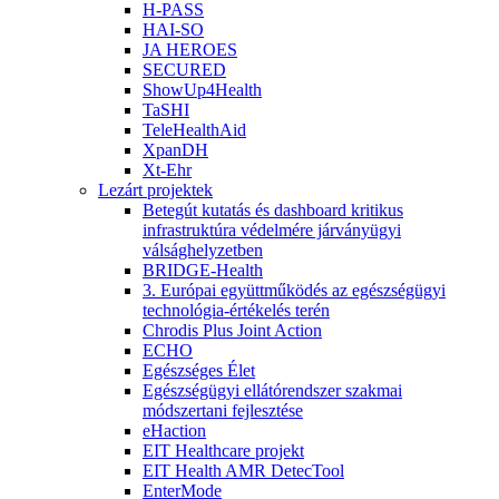
H-PASS
HAI-SO
JA HEROES
SECURED
ShowUp4Health
TaSHI
TeleHealthAid
XpanDH
Xt-Ehr
Lezárt projektek
Betegút kutatás és dashboard kritikus
infrastruktúra védelmére járványügyi
válsághelyzetben
BRIDGE-Health
3. Európai együttműködés az egészségügyi
technológia-értékelés terén
Chrodis Plus Joint Action
ECHO
Egészséges Élet
Egészségügyi ellátórendszer szakmai
módszertani fejlesztése
eHaction
EIT Healthcare projekt
EIT Health AMR DetecTool
EnterMode