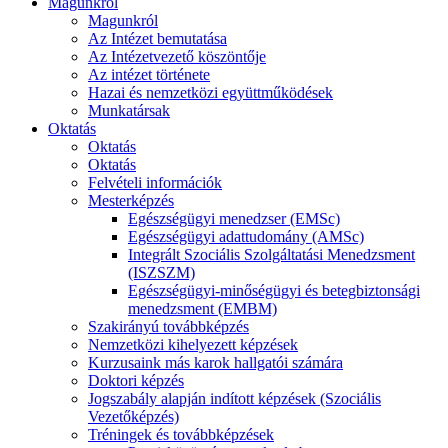
Magunkról
Magunkról
Az Intézet bemutatása
Az Intézetvezető köszöntője
Az intézet története
Hazai és nemzetközi együttműködések
Munkatársak
Oktatás
Oktatás
Oktatás
Felvételi információk
Mesterképzés
Egészségügyi menedzser (EMSc)
Egészségügyi adattudomány (AMSc)
Integrált Szociális Szolgáltatási Menedzsment
(ISZSZM)
Egészségügyi-minőségügyi és betegbiztonsági
menedzsment (EMBM)
Szakirányú továbbképzés
Nemzetközi kihelyezett képzések
Kurzusaink más karok hallgatói számára
Doktori képzés
Jogszabály alapján indított képzések (Szociális
Vezetőképzés)
Tréningek és továbbképzések