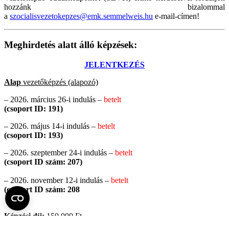
hozzánk bizalommal
a
szocialisvezetokepzes@emk.semmelweis.hu
e-mail-címen!
Meghirdetés alatt álló képzések:
JELENTKEZÉS
Alap
vezetőképzés (alapozó)
– 2026. március 26-i indulás –
betelt
(csoport ID: 191)
– 2026. május 14-i indulás –
betelt
(csoport ID: 193)
– 2026. szeptember 24-i indulás –
betelt
(csoport ID szám: 207)
– 2026. november 12-i indulás –
betelt
(csoport ID szám: 208
Képzési díj:
150 000 Ft