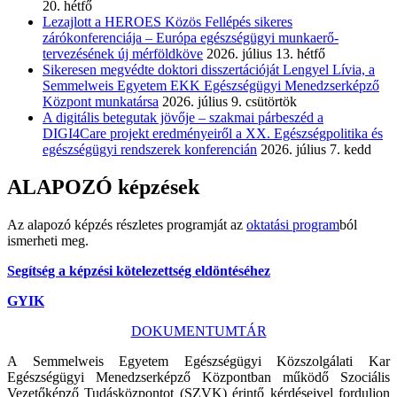
20. hétfő
Lezajlott a HEROES Közös Fellépés sikeres
zárókonferenciája – Európa egészségügyi munkaerő-
tervezésének új mérföldköve
2026. július 13. hétfő
Sikeresen megvédte doktori disszertációját Lengyel Lívia, a
Semmelweis Egyetem EKK Egészségügyi Menedzserképző
Központ munkatársa
2026. július 9. csütörtök
A digitális betegutak jövője – szakmai párbeszéd a
DIGI4Care projekt eredményeiről a XX. Egészségpolitika és
egészségügyi rendszerek konferencián
2026. július 7. kedd
ALAPOZÓ képzések
Az alapozó képzés részletes programját az
oktatási program
ból
ismerheti meg.
Segítség a képzési kötelezettség eldöntéséhez
GYIK
DOKUMENTUMTÁR
A Semmelweis Egyetem Egészségügyi Közszolgálati Kar
Egészségügyi Menedzserképző Központban működő Szociális
Vezetőképző Tudásközpontot (SZVK) érintő kérdéseivel forduljon