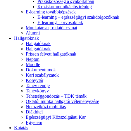
Praxisközösség a gyakorlatban
Kríziskommunikációs tréning
E-learning továbbképzések
E-learning – egészségügyi szakdolgozóknak
E-learning – orvosoknak
Munkatársak, oktatói csapat
Alumni
Hallgatóknak
Hallgatóknak
Hallgatóknak
Frissen felvett hallgatóknak
Neptun
Moodle
Dokumentumok
Kari szabályzatok
Könyvtár
Tanév rendje
Tanévkönyv
Tehetséggondozás – TDK témák
Oktatói munka hallgatói véleményezése
Nemzetközi mobilitás
Diákhitel
Egészségügyi Közszolgálati Kar
Egyetem
Kutatás