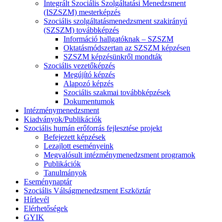
Integrált Szociális Szolgáltatási Menedzsment
(ISZSZM) mesterképzés
Szociális szolgáltatásmenedzsment szakirányú
(SZSZM) továbbképzés
Információ hallgatóknak – SZSZM
Oktatásmódszertan az SZSZM képzésen
SZSZM képzésünkről mondták
Szociális vezetőképzés
Megújító képzés
Alapozó képzés
Szociális szakmai továbbképzések
Dokumentumok
Intézménymenedzsment
Kiadványok/Publikációk
Szociális humán erőforrás fejlesztése projekt
Befejezett képzések
Lezajlott eseményeink
Megvalósult intézménymenedzsment programok
Publikációk
Tanulmányok
Eseménynaptár
Szociális Válságmenedzsment Eszköztár
Hírlevél
Elérhetőségek
GYIK