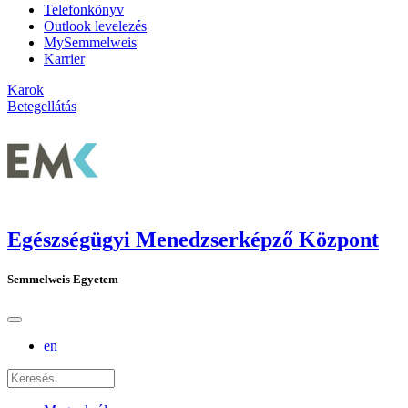
Telefonkönyv
Outlook levelezés
MySemmelweis
Karrier
Karok
Betegellátás
Egészségügyi Menedzserképző Központ
Semmelweis Egyetem
en