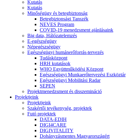
Kutatás
Kutatás
Minőségügy és betegbiztonság
Betegbiztonsági Tanszék
NEVES Program
COVID-19 menedzsment ajánlásaink
Big data, Hálózatelemzés
E-egészségügy
Népegészségügy
Egészségügyi humánerőforrás-tervezés
Tudásközpont
HRH kutatások
WHO Együttműködési Központ
Egészségügyi Munkaerőtervezési Eszköztár
Egészségügyi Mobilitási Radar
SEPEN
Projektmenedzsment és disszemináció
Projektjeink
Projektjeink
Szakértői tevékenység, projektek
Futó projektek
DATA-EDIH
DIGI4CARE
DIGIVITALITY
Dohányzásmentes Magyarországért