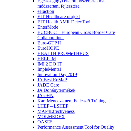
Egészségügyi ellátórendszer szakmai
módszertani fejlesztése
eHaction
EIT Healthcare projekt
EIT Health AMR DetecTool
EnterMode
EUCBCC – European Cross Border Care
Collaborations
Euro-GTP II
EuroHOPE
HEALTH PROMeTHEUS
HELIUM
IMI 2 DO IT
ImpleMental
Innovation Day 2019
JA Best ReMaP
JADE Care
JA Dohánytermékek
JAseHN
Kari Menedzsment Fejlesztő Tréning
LHEP – LSHEP
MAP4Effectiveness
MOLMEDEX
OASES
Performance Assessment Tool for Quality