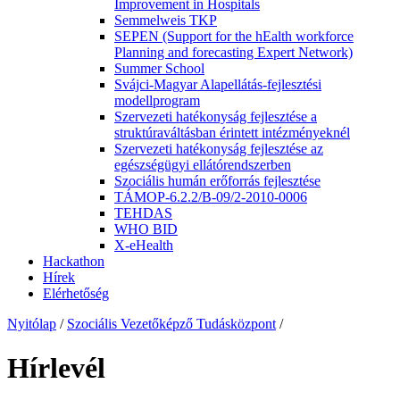
Improvement in Hospitals
Semmelweis TKP
SEPEN (Support for the hEalth workforce
Planning and forecasting Expert Network)
Summer School
Svájci-Magyar Alapellátás-fejlesztési
modellprogram
Szervezeti hatékonyság fejlesztése a
struktúraváltásban érintett intézményeknél
Szervezeti hatékonyság fejlesztése az
egészségügyi ellátórendszerben
Szociális humán erőforrás fejlesztése
TÁMOP-6.2.2/B-09/2-2010-0006
TEHDAS
WHO BID
X-eHealth
Hackathon
Hírek
Elérhetőség
Nyitólap
/
Szociális Vezetőképző Tudásközpont
/
Hírlevél