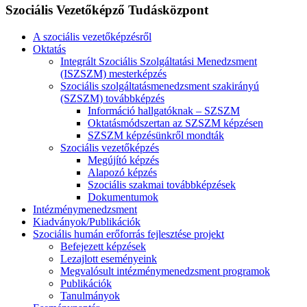
Szociális Vezetőképző Tudásközpont
A szociális vezetőképzésről
Oktatás
Integrált Szociális Szolgáltatási Menedzsment
(ISZSZM) mesterképzés
Szociális szolgáltatásmenedzsment szakirányú
(SZSZM) továbbképzés
Információ hallgatóknak – SZSZM
Oktatásmódszertan az SZSZM képzésen
SZSZM képzésünkről mondták
Szociális vezetőképzés
Megújító képzés
Alapozó képzés
Szociális szakmai továbbképzések
Dokumentumok
Intézménymenedzsment
Kiadványok/Publikációk
Szociális humán erőforrás fejlesztése projekt
Befejezett képzések
Lezajlott eseményeink
Megvalósult intézménymenedzsment programok
Publikációk
Tanulmányok