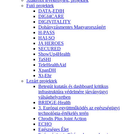
Szakértői tevékenység, projektek
Futó projektek
DATA-EDIH
DIGI4CARE
DIGIVITALITY
Dohányzásmentes Magyarországért
H-PASS
HAI-SO
JA HEROES
SECURED
ShowUp4Health
TaSHI
TeleHealthAid
XpanDH
Xt-Ehr
Lezárt projektek
Betegút kutatás és dashboard kritikus
infrastruktúra védelmére járványügyi
válsághelyzetben
BRIDGE-Health
3. Európai együttműködés az egészségügyi
technológia-értékelés terén
Chrodis Plus Joint Action
ECHO
Egészséges Élet