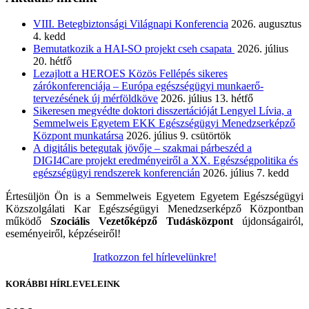
VIII. Betegbiztonsági Világnapi Konferencia
2026. augusztus
4. kedd
Bemutatkozik a HAI-SO projekt cseh csapata
2026. július
20. hétfő
Lezajlott a HEROES Közös Fellépés sikeres
zárókonferenciája – Európa egészségügyi munkaerő-
tervezésének új mérföldköve
2026. július 13. hétfő
Sikeresen megvédte doktori disszertációját Lengyel Lívia, a
Semmelweis Egyetem EKK Egészségügyi Menedzserképző
Központ munkatársa
2026. július 9. csütörtök
A digitális betegutak jövője – szakmai párbeszéd a
DIGI4Care projekt eredményeiről a XX. Egészségpolitika és
egészségügyi rendszerek konferencián
2026. július 7. kedd
Értesüljön Ön is a Semmelweis Egyetem Egyetem Egészségügyi
Közszolgálati Kar Egészségügyi Menedzserképző Központban
működő
Szociális Vezetőképző Tudásközpont
újdonságairól,
eseményeiről, képzéseiről!
Iratkozzon fel hírlevelünkre!
KORÁBBI HÍRLEVELEINK