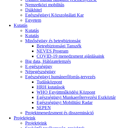
Nemzetközi mobilitás
Diákhitel
Egészségügyi Közszolgálati Kar
Egyetem
Kutatás
Kutatás
Kutatás
Minőségügy és betegbiztonság
Betegbiztonsági Tanszék
NEVES Program
COVID-19 menedzsment ajánlásaink
Big data, Hálózatelemzés
E-egészségügy
Népegészségügy
Egészségügyi humánerőforrás-tervezés
Tudásközpont
HRH kutatások
WHO Együttműködési Központ
Egészségügyi Munkaerőtervezési Eszköztár
Egészségügyi Mobilitási Radar
SEPEN
Projektmenedzsment és disszemináció
Projektjeink
Projektjeink