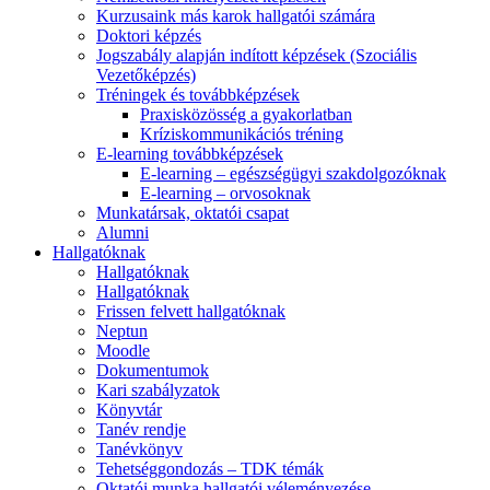
Kurzusaink más karok hallgatói számára
Doktori képzés
Jogszabály alapján indított képzések (Szociális
Vezetőképzés)
Tréningek és továbbképzések
Praxisközösség a gyakorlatban
Kríziskommunikációs tréning
E-learning továbbképzések
E-learning – egészségügyi szakdolgozóknak
E-learning – orvosoknak
Munkatársak, oktatói csapat
Alumni
Hallgatóknak
Hallgatóknak
Hallgatóknak
Frissen felvett hallgatóknak
Neptun
Moodle
Dokumentumok
Kari szabályzatok
Könyvtár
Tanév rendje
Tanévkönyv
Tehetséggondozás – TDK témák
Oktatói munka hallgatói véleményezése