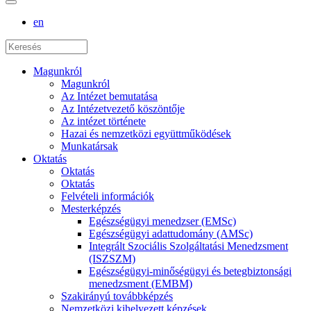
en
Magunkról
Magunkról
Az Intézet bemutatása
Az Intézetvezető köszöntője
Az intézet története
Hazai és nemzetközi együttműködések
Munkatársak
Oktatás
Oktatás
Oktatás
Felvételi információk
Mesterképzés
Egészségügyi menedzser (EMSc)
Egészségügyi adattudomány (AMSc)
Integrált Szociális Szolgáltatási Menedzsment
(ISZSZM)
Egészségügyi-minőségügyi és betegbiztonsági
menedzsment (EMBM)
Szakirányú továbbképzés
Nemzetközi kihelyezett képzések