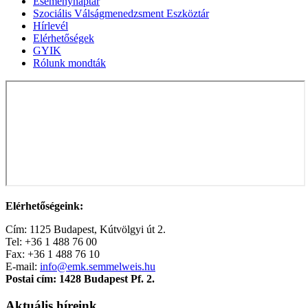
Eseménynaptár
Szociális Válságmenedzsment Eszköztár
Hírlevél
Elérhetőségek
GYIK
Rólunk mondták
Elérhetőségeink:
Cím: 1125 Budapest, Kútvölgyi út 2.
Tel: +36 1 488 76 00
Fax: +36 1 488 76 10
E-mail:
info@emk.semmelweis.hu
Postai cím: 1428 Budapest Pf. 2.
Aktuális híreink