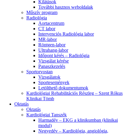
Kilátások
További hasznos weboldalak
Műszív program
Radiológia
Aortacentrum
CT labor
Intervenciós Radiológia labor
MR-labor
Röntgen-labor
Ultrahang-labor
Időpont kérés – Radiológia
Vizsgálat kérése
Panaszkezelés
Sportorvostan
Vizsgálatok
Sportesemények
Letölthető dokumentumok
Kardiológiai Rehabilitációs Részleg – Szent Rókus
Klinikai Tömb
Oktatás
Oktatás
Kardiológiai Tanszék
Harmadév – EKG a klinikumban (klinikai
modul)
Negyedév – Kardiológia, angiológia,