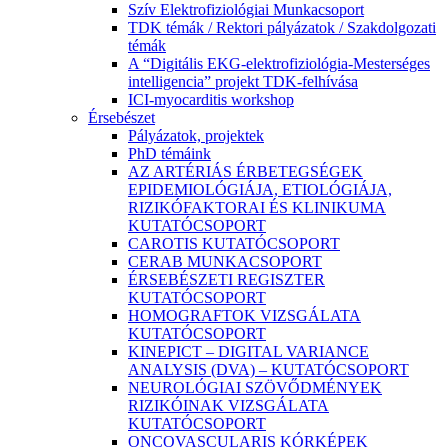
Szív Elektrofiziológiai Munkacsoport
TDK témák / Rektori pályázatok / Szakdolgozati
témák
A “Digitális EKG-elektrofiziológia-Mesterséges
intelligencia” projekt TDK-felhívása
ICI-myocarditis workshop
Érsebészet
Pályázatok, projektek
PhD témáink
AZ ARTÉRIÁS ÉRBETEGSÉGEK
EPIDEMIOLÓGIÁJA, ETIOLÓGIÁJA,
RIZIKÓFAKTORAI ÉS KLINIKUMA
KUTATÓCSOPORT
CAROTIS KUTATÓCSOPORT
CERAB MUNKACSOPORT
ÉRSEBÉSZETI REGISZTER
KUTATÓCSOPORT
HOMOGRAFTOK VIZSGÁLATA
KUTATÓCSOPORT
KINEPICT – DIGITAL VARIANCE
ANALYSIS (DVA) – KUTATÓCSOPORT
NEUROLÓGIAI SZÖVŐDMÉNYEK
RIZIKÓINAK VIZSGÁLATA
KUTATÓCSOPORT
ONCOVASCULARIS KÓRKÉPEK