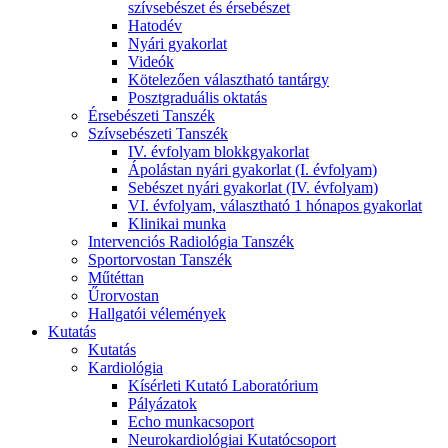
szívsebészet és érsebészet
Hatodév
Nyári gyakorlat
Videók
Kötelezően választható tantárgy
Posztgraduális oktatás
Érsebészeti Tanszék
Szívsebészeti Tanszék
IV. évfolyam blokkgyakorlat
Ápolástan nyári gyakorlat (I. évfolyam)
Sebészet nyári gyakorlat (IV. évfolyam)
VI. évfolyam, választható 1 hónapos gyakorlat
Klinikai munka
Intervenciós Radiológia Tanszék
Sportorvostan Tanszék
Műtéttan
Űrorvostan
Hallgatói vélemények
Kutatás
Kutatás
Kardiológia
Kísérleti Kutató Laboratórium
Pályázatok
Echo munkacsoport
Neurokardiológiai Kutatócsoport