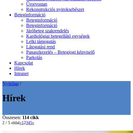
Űrorvostan
Rekonstrukciós nyiroksebészet
Beteginformáció
Beteginformáció
Beteginformáció
Járóbeteg szakrendelés
Kardiológiai betegellátó egységek
Lelki támogatás
Látogatási rend
Panaszkezelés – Betegjogi képviselő
Parkolás
Kapcsolat
Hírek
Intranet
Nyitólap
/
Hírek
Összesen:
114 cikk
2 / 5 oldal
«
1
2
3
4
5
»