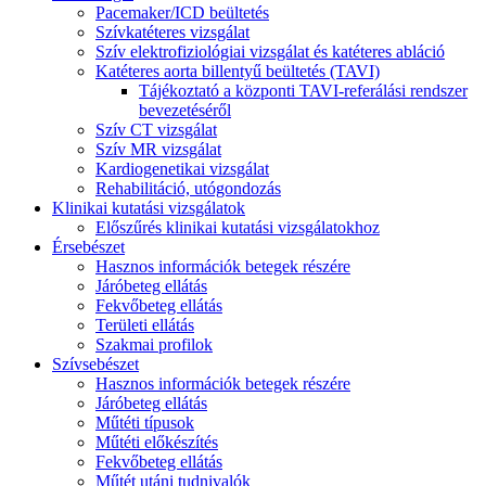
Pacemaker/ICD beültetés
Szívkatéteres vizsgálat
Szív elektrofiziológiai vizsgálat és katéteres abláció
Katéteres aorta billentyű beültetés (TAVI)
Tájékoztató a központi TAVI-referálási rendszer
bevezetéséről
Szív CT vizsgálat
Szív MR vizsgálat
Kardiogenetikai vizsgálat
Rehabilitáció, utógondozás
Klinikai kutatási vizsgálatok
Előszűrés klinikai kutatási vizsgálatokhoz
Érsebészet
Hasznos információk betegek részére
Járóbeteg ellátás
Fekvőbeteg ellátás
Területi ellátás
Szakmai profilok
Szívsebészet
Hasznos információk betegek részére
Járóbeteg ellátás
Műtéti típusok
Műtéti előkészítés
Fekvőbeteg ellátás
Műtét utáni tudnivalók