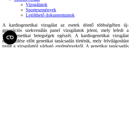
Vizsgálatok
Sportesemények
Letölthető dokumentumok
A kardiogenetikai vizsgálat az esetek döntő többségében új-
generációs szekvenálás panel vizsgálatok jelent, mely lefedi a
kardiogenetikai betegségek egészét. A kardiogenetikai vizsgálat
megkezdése előtt genetikai tanácsadás történik, mely felvilágosítást
nyújt a vizsgálattól várható eredményekről. A genetikai tanácsadás
után megtörténik a vérvétel, melyhez nem szükséges éhgyomor. A
vérvétel után a páciensnek nincs további teendője, a vizsgálat
elkészültéről telefonon fogjuk értesíteni. A kardiogenetikai vizsgálat
eredménye pár hónapon belül várható.
Az eredményről való telefonos értesítés során csak arról adunk
tájékoztatást, hogy vizsgálat elkészült, a vizsgálati eredményt
személyesen szükséges átvenni és megismerni genetikai tanácsadás
keretében. A genetikai eredmény tartalmazhat kóroki génvariánst,
mely azt jelenti, hogy megtaláltuk a genetikai betegség okát, de
lehetséges bizonytalan jelentőségű vagy negatív eredmény is.
A genetikai kivizsgálás során, eredménytől függően, szükség lehet
családtagok tesztelésére is (szegregációs vizsgálat) az eredmény
további pontosítása érdekében, illetve születhet olyan eredmény
mely lehetővé teszi a családtagok szűrését is az adott betegség