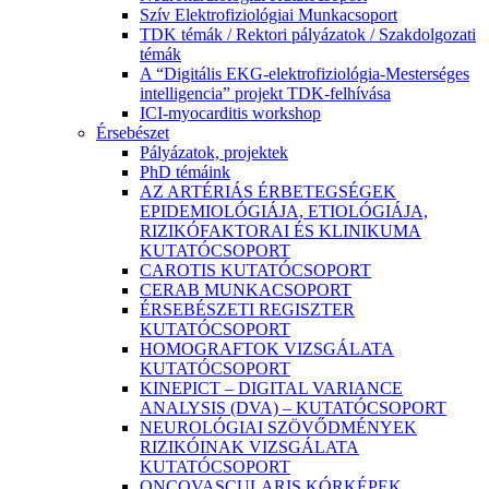
Szív Elektrofiziológiai Munkacsoport
TDK témák / Rektori pályázatok / Szakdolgozati
témák
A “Digitális EKG-elektrofiziológia-Mesterséges
intelligencia” projekt TDK-felhívása
ICI-myocarditis workshop
Érsebészet
Pályázatok, projektek
PhD témáink
AZ ARTÉRIÁS ÉRBETEGSÉGEK
EPIDEMIOLÓGIÁJA, ETIOLÓGIÁJA,
RIZIKÓFAKTORAI ÉS KLINIKUMA
KUTATÓCSOPORT
CAROTIS KUTATÓCSOPORT
CERAB MUNKACSOPORT
ÉRSEBÉSZETI REGISZTER
KUTATÓCSOPORT
HOMOGRAFTOK VIZSGÁLATA
KUTATÓCSOPORT
KINEPICT – DIGITAL VARIANCE
ANALYSIS (DVA) – KUTATÓCSOPORT
NEUROLÓGIAI SZÖVŐDMÉNYEK
RIZIKÓINAK VIZSGÁLATA
KUTATÓCSOPORT
ONCOVASCULARIS KÓRKÉPEK