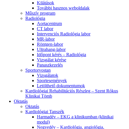
Kilátások
További hasznos weboldalak
Műszív program
Radiológia
Aortacentrum
CT labor
Intervenciós Radiológia labor
MR-labor
Röntgen-labor
Ultrahang-labor
Időpont kérés – Radiológia
Vizsgálat kérése
Panaszkezelés
Sportorvostan
Vizsgálatok
Sportesemények
Letölthető dokumentumok
Kardiológiai Rehabilitációs Részleg – Szent Rókus
Klinikai Tömb
Oktatás
Oktatás
Kardiológiai Tanszék
Harmadév – EKG a klinikumban (klinikai
modul)
Negyedév – Kardiológia, angiológia,