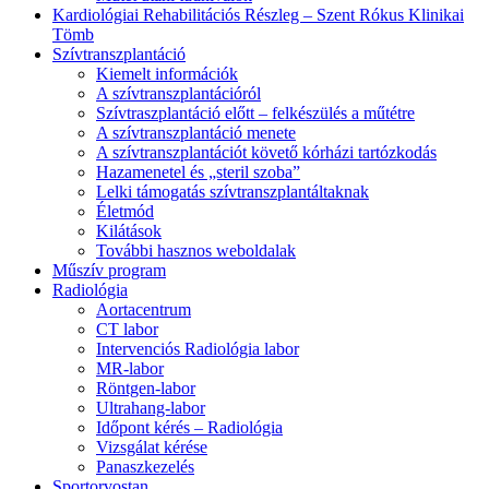
Kardiológiai Rehabilitációs Részleg – Szent Rókus Klinikai
Tömb
Szívtranszplantáció
Kiemelt információk
A szívtranszplantációról
Szívtraszplantáció előtt – felkészülés a műtétre
A szívtranszplantáció menete
A szívtranszplantációt követő kórházi tartózkodás
Hazamenetel és „steril szoba”
Lelki támogatás szívtranszplantáltaknak
Életmód
Kilátások
További hasznos weboldalak
Műszív program
Radiológia
Aortacentrum
CT labor
Intervenciós Radiológia labor
MR-labor
Röntgen-labor
Ultrahang-labor
Időpont kérés – Radiológia
Vizsgálat kérése
Panaszkezelés
Sportorvostan