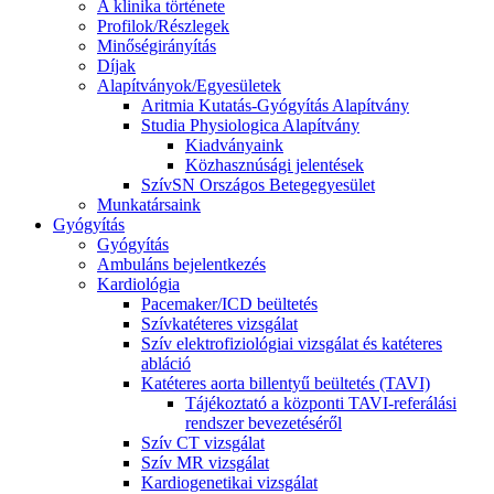
A klinika története
Profilok/Részlegek
Minőségirányítás
Díjak
Alapítványok/Egyesületek
Aritmia Kutatás-Gyógyítás Alapítvány
Studia Physiologica Alapítvány
Kiadványaink
Közhasznúsági jelentések
SzívSN Országos Betegegyesület
Munkatársaink
Gyógyítás
Gyógyítás
Ambuláns bejelentkezés
Kardiológia
Pacemaker/ICD beültetés
Szívkatéteres vizsgálat
Szív elektrofiziológiai vizsgálat és katéteres
abláció
Katéteres aorta billentyű beültetés (TAVI)
Tájékoztató a központi TAVI-referálási
rendszer bevezetéséről
Szív CT vizsgálat
Szív MR vizsgálat
Kardiogenetikai vizsgálat