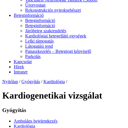
Űrorvostan
Rekonstrukciós nyiroksebészet
Beteginformáció
Beteginformáció
Beteginformáció
Járóbeteg szakrendelés
Kardiológiai betegellátó egységek
Lelki támogatás
Látogatási rend
Panaszkezelés – Betegjogi képviselő
Parkolás
Kapcsolat
Hírek
Intranet
Nyitólap
/
Gyógyítás
/
Kardiológia
/
Kardiogenetikai vizsgálat
Gyógyítás
Ambuláns bejelentkezés
Kardiológia