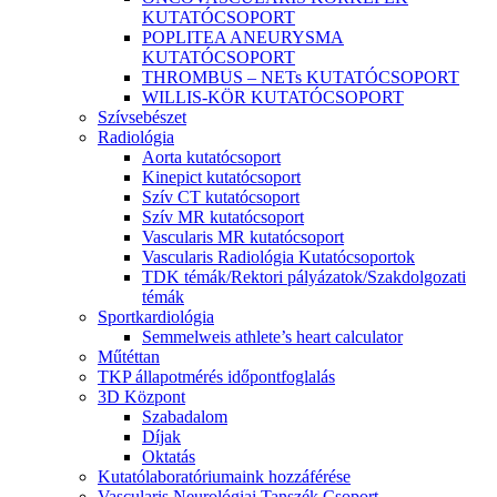
KUTATÓCSOPORT
POPLITEA ANEURYSMA
KUTATÓCSOPORT
THROMBUS – NETs KUTATÓCSOPORT
WILLIS-KÖR KUTATÓCSOPORT
Szívsebészet
Radiológia
Aorta kutatócsoport
Kinepict kutatócsoport
Szív CT kutatócsoport
Szív MR kutatócsoport
Vascularis MR kutatócsoport
Vascularis Radiológia Kutatócsoportok
TDK témák/Rektori pályázatok/Szakdolgozati
témák
Sportkardiológia
Semmelweis athlete’s heart calculator
Műtéttan
TKP állapotmérés időpontfoglalás
3D Központ
Szabadalom
Díjak
Oktatás
Kutatólaboratóriumaink hozzáférése
Vascularis Neurológiai Tanszék Csoport