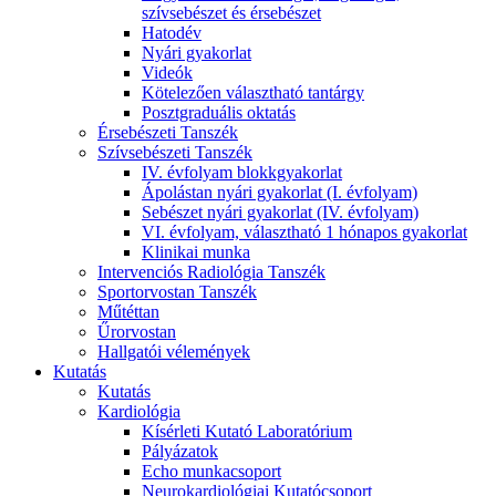
szívsebészet és érsebészet
Hatodév
Nyári gyakorlat
Videók
Kötelezően választható tantárgy
Posztgraduális oktatás
Érsebészeti Tanszék
Szívsebészeti Tanszék
IV. évfolyam blokkgyakorlat
Ápolástan nyári gyakorlat (I. évfolyam)
Sebészet nyári gyakorlat (IV. évfolyam)
VI. évfolyam, választható 1 hónapos gyakorlat
Klinikai munka
Intervenciós Radiológia Tanszék
Sportorvostan Tanszék
Műtéttan
Űrorvostan
Hallgatói vélemények
Kutatás
Kutatás
Kardiológia
Kísérleti Kutató Laboratórium
Pályázatok
Echo munkacsoport
Neurokardiológiai Kutatócsoport