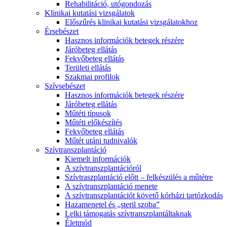
Rehabilitáció, utógondozás
Klinikai kutatási vizsgálatok
Előszűrés klinikai kutatási vizsgálatokhoz
Érsebészet
Hasznos információk betegek részére
Járóbeteg ellátás
Fekvőbeteg ellátás
Területi ellátás
Szakmai profilok
Szívsebészet
Hasznos információk betegek részére
Járóbeteg ellátás
Műtéti típusok
Műtéti előkészítés
Fekvőbeteg ellátás
Műtét utáni tudnivalók
Szívtranszplantáció
Kiemelt információk
A szívtranszplantációról
Szívtraszplantáció előtt – felkészülés a műtétre
A szívtranszplantáció menete
A szívtranszplantációt követő kórházi tartózkodás
Hazamenetel és „steril szoba”
Lelki támogatás szívtranszplantáltaknak
Életmód