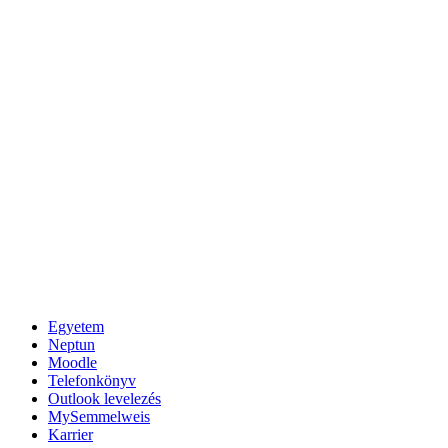
Egyetem
Neptun
Moodle
Telefonkönyv
Outlook levelezés
MySemmelweis
Karrier