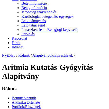
Beteginformáció
Beteginformáció
Járóbeteg szakrendelés
Kardiológiai betegellátó egységek
Lelki támogatás
Látogatási rend
Panaszkezelés – Betegjogi képviselő
Parkolás
Kapcsolat
Hírek
Intranet
Nyitólap
/
Rólunk
/
Alapítványok/Egyesületek
/
Aritmia Kutatás-Gyógyítás
Alapítvány
Rólunk
Bemutatkozunk
A klinika története
Profilok/Részlegek