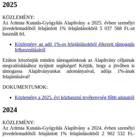
2025
KÖZLEMÉNY:
Az Aritmia Kutatás-Gyógyítás Alapítvány a 2025. évben személyi
jövedelemadóból felajánlott 1% felajánlásokból 5 037 568 Ft.-ot
használt fel.
Közlemény az adó 1%-os felajánlásokból érkezett támogatás
felhasználásáról
Ezúton köszönjük minden támogatónknak az Alapítvány céljainak
megvalósításához nyújtott segítséget! Kérjük, hogy a jövőben is
támogassa Alapítványunkat adományaival, adója 1%-ának
felajánlásával!
DOKUMENTUMOK:
Közlemény a 2025. évi közhasznú tevékenység főbb adatairól
2024
KÖZLEMÉNY:
Az Aritmia Kutatás-Gyógyítás Alapítvány a 2024. évben személyi
jövedelemadóból felajánlott 1% felajánlásokból 2 902 532 Ft.-