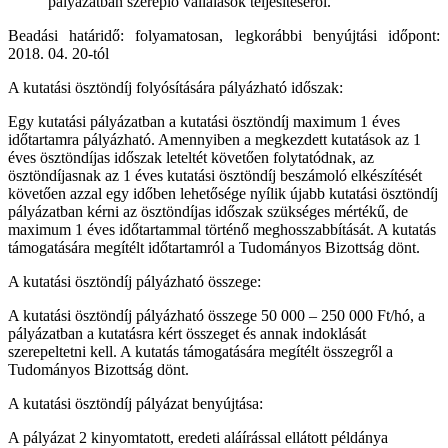
pályázatban szereplő vállalások teljesítéséről.
Beadási határidő: folyamatosan, legkorábbi benyújtási időpont:
2018. 04. 20-tól
A kutatási ösztöndíj folyósítására pályázható időszak:
Egy kutatási pályázatban a kutatási ösztöndíj maximum 1 éves
időtartamra pályázható. Amennyiben a megkezdett kutatások az 1
éves ösztöndíjas időszak leteltét követően folytatódnak, az
ösztöndíjasnak az 1 éves kutatási ösztöndíj beszámoló elkészítését
követően azzal egy időben lehetősége nyílik újabb kutatási ösztöndíj
pályázatban kérni az ösztöndíjas időszak szükséges mértékű, de
maximum 1 éves időtartammal történő meghosszabbítását. A kutatás
támogatására megítélt időtartamról a Tudományos Bizottság dönt.
A kutatási ösztöndíj pályázható összege:
A kutatási ösztöndíj pályázható összege 50 000 – 250 000 Ft/hó, a
pályázatban a kutatásra kért összeget és annak indoklását
szerepeltetni kell. A kutatás támogatására megítélt összegről a
Tudományos Bizottság dönt.
A kutatási ösztöndíj pályázat benyújtása:
A pályázat 2 kinyomtatott, eredeti aláírással ellátott példánya