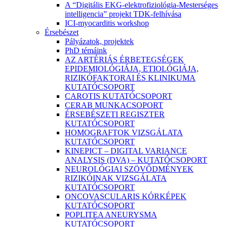
A “Digitális EKG-elektrofiziológia-Mesterséges
intelligencia” projekt TDK-felhívása
ICI-myocarditis workshop
Érsebészet
Pályázatok, projektek
PhD témáink
AZ ARTÉRIÁS ÉRBETEGSÉGEK
EPIDEMIOLÓGIÁJA, ETIOLÓGIÁJA,
RIZIKÓFAKTORAI ÉS KLINIKUMA
KUTATÓCSOPORT
CAROTIS KUTATÓCSOPORT
CERAB MUNKACSOPORT
ÉRSEBÉSZETI REGISZTER
KUTATÓCSOPORT
HOMOGRAFTOK VIZSGÁLATA
KUTATÓCSOPORT
KINEPICT – DIGITAL VARIANCE
ANALYSIS (DVA) – KUTATÓCSOPORT
NEUROLÓGIAI SZÖVŐDMÉNYEK
RIZIKÓINAK VIZSGÁLATA
KUTATÓCSOPORT
ONCOVASCULARIS KÓRKÉPEK
KUTATÓCSOPORT
POPLITEA ANEURYSMA
KUTATÓCSOPORT