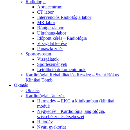
Radiológia
Aortacentrum
CT labor
Intervenciós Radiológia labor
MR-labor
Röntgen-labor
Ultrahang-labor
Időpont kérés – Radiológia
Vizsgálat kérése
Panaszkezelés
Sportorvostan
Vizsgálatok
Sportesemények
Letölthető dokumentumok
Kardiológiai Rehabilitációs Részleg – Szent Rókus
Klinikai Tömb
Oktatás
Oktatás
Kardiológiai Tanszék
Harmadév – EKG a klinikumban (klinikai
modul)
Negyedév – Kardiológia, angiológia,
szívsebészet és érsebészet
Hatodév
Nyári gyakorlat