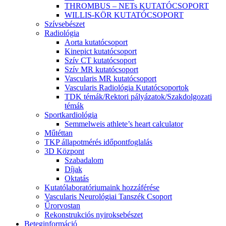
THROMBUS – NETs KUTATÓCSOPORT
WILLIS-KÖR KUTATÓCSOPORT
Szívsebészet
Radiológia
Aorta kutatócsoport
Kinepict kutatócsoport
Szív CT kutatócsoport
Szív MR kutatócsoport
Vascularis MR kutatócsoport
Vascularis Radiológia Kutatócsoportok
TDK témák/Rektori pályázatok/Szakdolgozati
témák
Sportkardiológia
Semmelweis athlete’s heart calculator
Műtéttan
TKP állapotmérés időpontfoglalás
3D Központ
Szabadalom
Díjak
Oktatás
Kutatólaboratóriumaink hozzáférése
Vascularis Neurológiai Tanszék Csoport
Űrorvostan
Rekonstrukciós nyiroksebészet
Beteginformáció