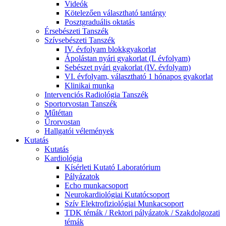
Videók
Kötelezően választható tantárgy
Posztgraduális oktatás
Érsebészeti Tanszék
Szívsebészeti Tanszék
IV. évfolyam blokkgyakorlat
Ápolástan nyári gyakorlat (I. évfolyam)
Sebészet nyári gyakorlat (IV. évfolyam)
VI. évfolyam, választható 1 hónapos gyakorlat
Klinikai munka
Intervenciós Radiológia Tanszék
Sportorvostan Tanszék
Műtéttan
Űrorvostan
Hallgatói vélemények
Kutatás
Kutatás
Kardiológia
Kísérleti Kutató Laboratórium
Pályázatok
Echo munkacsoport
Neurokardiológiai Kutatócsoport
Szív Elektrofiziológiai Munkacsoport
TDK témák / Rektori pályázatok / Szakdolgozati
témák