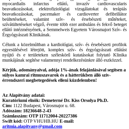
myocardialis infarctus ellátó, invazív cardiovascularis
beavatkozásokat, elektrofiziológiai vizsgálatokat és terápiás
beavatkozásokat, pacemaker és cardioverter defibrillátor
beültetéseket, valamint szív- és érsebészeti műtéteket,
szívátültetéseket végző, évente több ezer ambuláns és fekvő beteget
ellátó intézményének, a Semmelweis Egyetem Városmajori Szív- és
Érgyógyászati Klinikának.
Célunk a közelmúltban a kardiológiai, szív- és érsebészeti profilok
egyesülésével létrejött, komplex szív- és érgyógyászati ellátást
nyújtó és e területeken széleskörű kutatásokat folytató Klinika
munkájának segítése valamennyi rendelkezésünkre álló eszközzel.
Kérjük, adományaival, adója 1%-ának felajánlásával segítsen a
súlyos kamrai ritmuszavarok és a hátterükben álló szív-
érrendszeri megbetegedések elleni küzdelemben!
Az Alapítvány adatai:
Kuratóriumi elnök: Demeterné
Dr. Kiss Orsolya Ph.D.
Cím:
1122 Budapest, Városmajor u. 68.
Adószám: 18236648-2-43
Számlaszám: OTP 11712004-20227386
Swift kód:
OTP VHUHB.HU
E-mail:
aritmia.alapitvany@gmail.com