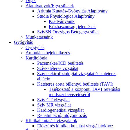
Díjak
Alapítványok/Egyesületek
Aritmia Kutatás-Gyógyítás Alapítvány
Studia Physiologica Alapítvány
Kiadványaink
Közhasznúsági jelentések
SzívSN Országos Betegegyesület
Munkatársaink
Gyógyítás
Gyógyítás
Ambuláns bejelentkezés
Kardiológia
Pacemaker/ICD beültetés
Szívkatéteres vizsgálat
Szív elektrofiziológiai vizsgálat és katéteres
abláció
Katéteres aorta billentyű beültetés (TAVI)
Tájékoztató a központi TAVI-referálási
rendszer bevezetéséről
Szív CT vizsgálat
Szív MR vizsgálat
Kardiogenetikai vizsgálat
Rehabilitáció, utógondozás
Klinikai kutatási vizsgálatok
Előszűrés klinikai kutatási vizsgálatokhoz