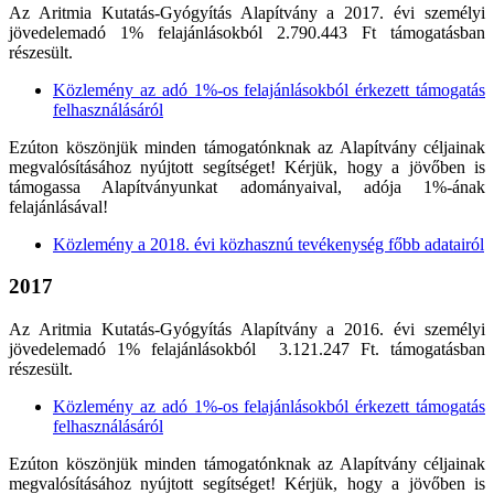
Az Aritmia Kutatás-Gyógyítás Alapítvány a 2017. évi személyi
jövedelemadó 1% felajánlásokból 2.790.443 Ft támogatásban
részesült.
Közlemény az adó 1%-os felajánlásokból érkezett támogatás
felhasználásáról
Ezúton köszönjük minden támogatónknak az Alapítvány céljainak
megvalósításához nyújtott segítséget! Kérjük, hogy a jövőben is
támogassa Alapítványunkat adományaival, adója 1%-ának
felajánlásával!
Közlemény a 2018. évi közhasznú tevékenység főbb adatairól
2017
Az Aritmia Kutatás-Gyógyítás Alapítvány a 2016. évi személyi
jövedelemadó 1% felajánlásokból 3.121.247 Ft. támogatásban
részesült.
Közlemény az adó 1%-os felajánlásokból érkezett támogatás
felhasználásáról
Ezúton köszönjük minden támogatónknak az Alapítvány céljainak
megvalósításához nyújtott segítséget! Kérjük, hogy a jövőben is