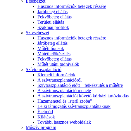
Érsebészet
Hasznos információk betegek részére
Járóbeteg ellátás
Fekvőbeteg ellátás
Területi ellátás
Szakmai profilok
Szívsebészet
Hasznos információk betegek részére
Járóbeteg ellátás
Műtéti típusok
Műtéti előkészítés
Fekvőbeteg ellátás
Műtét utáni tudnivalók
Szívtranszplantáció
Kiemelt információk
A szívtranszplantációról
Szívtraszplantáció előtt – felkészülés a műtétre
A szívtranszplantáció menete
A szívtranszplantációt követő kórházi tartózkodás
Hazamenetel és „steril szoba”
Lelki támogatás szívtranszplantáltaknak
Életmód
Kilátások
További hasznos weboldalak
Műszív program