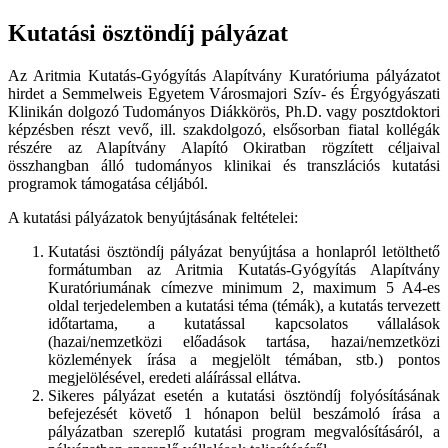
Kutatási ösztöndíj pályázat
Az Aritmia Kutatás-Gyógyítás Alapítvány Kuratóriuma pályázatot
hirdet a Semmelweis Egyetem Városmajori Szív- és Érgyógyászati
Klinikán dolgozó Tudományos Diákkörös, Ph.D. vagy posztdoktori
képzésben részt vevő, ill. szakdolgozó, elsősorban fiatal kollégák
részére az Alapítvány Alapító Okiratban rögzített céljaival
összhangban álló tudományos klinikai és transzlációs kutatási
programok támogatása céljából.
A kutatási pályázatok benyújtásának feltételei:
Kutatási ösztöndíj pályázat benyújtása a honlapról letölthető
formátumban az Aritmia Kutatás-Gyógyítás Alapítvány
Kuratóriumának címezve minimum 2, maximum 5 A4-es
oldal terjedelemben a kutatási téma (témák), a kutatás tervezett
időtartama, a kutatással kapcsolatos vállalások
(hazai/nemzetközi előadások tartása, hazai/nemzetközi
közlemények írása a megjelölt témában, stb.) pontos
megjelölésével, eredeti aláírással ellátva.
Sikeres pályázat esetén a kutatási ösztöndíj folyósításának
befejezését követő 1 hónapon belül beszámoló írása a
pályázatban szereplő kutatási program megvalósításáról, a