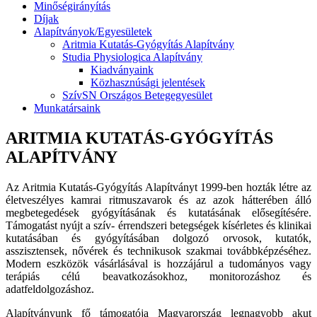
Minőségirányítás
Díjak
Alapítványok/Egyesületek
Aritmia Kutatás-Gyógyítás Alapítvány
Studia Physiologica Alapítvány
Kiadványaink
Közhasznúsági jelentések
SzívSN Országos Betegegyesület
Munkatársaink
ARITMIA KUTATÁS-GYÓGYÍTÁS
ALAPÍTVÁNY
Az Aritmia Kutatás-Gyógyítás Alapítványt 1999-ben hozták létre az
életveszélyes kamrai ritmuszavarok és az azok hátterében álló
megbetegedések gyógyításának és kutatásának elősegítésére.
Támogatást nyújt a szív- érrendszeri betegségek kísérletes és klinikai
kutatásában és gyógyításában dolgozó orvosok, kutatók,
asszisztensek, nővérek és technikusok szakmai továbbképzéséhez.
Modern eszközök vásárlásával is hozzájárul a tudományos vagy
terápiás célú beavatkozásokhoz, monitorozáshoz és
adatfeldolgozáshoz.
Alapítványunk fő támogatója Magyarország legnagyobb akut