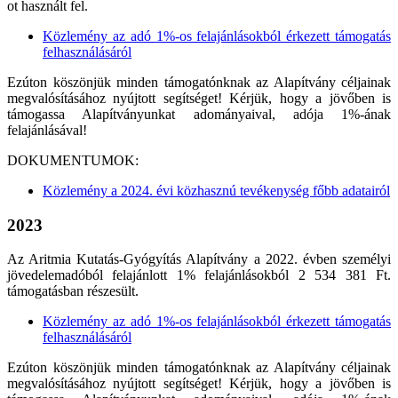
ot
használt fel.
Közlemény az adó 1%-os felajánlásokból érkezett támogatás
felhasználásáról
Ezúton köszönjük minden támogatónknak az Alapítvány céljainak
megvalósításához nyújtott segítséget! Kérjük, hogy a jövőben is
támogassa Alapítványunkat adományaival, adója 1%-ának
felajánlásával!
DOKUMENTUMOK:
Közlemény a 2024. évi közhasznú tevékenység főbb adatairól
2023
Az Aritmia Kutatás-Gyógyítás Alapítvány a 2022. évben személyi
jövedelemadóból felajánlott 1% felajánlásokból 2 534 381 Ft.
támogatásban részesült.
Közlemény az adó 1%-os felajánlásokból érkezett támogatás
felhasználásáról
Ezúton köszönjük minden támogatónknak az Alapítvány céljainak
megvalósításához nyújtott segítséget! Kérjük, hogy a jövőben is