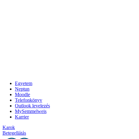
Egyetem
Neptun
Moodle
Telefonkönyv
Outlook levelezés
MySemmelweis
Karrier
Karok
Betegellátás