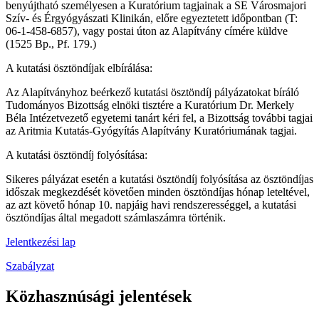
benyújtható személyesen a Kuratórium tagjainak a SE Városmajori
Szív- és Érgyógyászati Klinikán, előre egyeztetett időpontban (T:
06-1-458-6857), vagy postai úton az Alapítvány címére küldve
(1525 Bp., Pf. 179.)
A kutatási ösztöndíjak elbírálása:
Az Alapítványhoz beérkező kutatási ösztöndíj pályázatokat bíráló
Tudományos Bizottság elnöki tisztére a Kuratórium Dr. Merkely
Béla Intézetvezető egyetemi tanárt kéri fel, a Bizottság további tagjai
az Aritmia Kutatás-Gyógyítás Alapítvány Kuratóriumának tagjai.
A kutatási ösztöndíj folyósítása:
Sikeres pályázat esetén a kutatási ösztöndíj folyósítása az ösztöndíjas
időszak megkezdését követően minden ösztöndíjas hónap leteltével,
az azt követő hónap 10. napjáig havi rendszerességgel, a kutatási
ösztöndíjas által megadott számlaszámra történik.
Jelentkezési lap
Szabályzat
Közhasznúsági jelentések