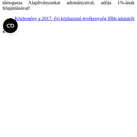
támogassa Alapítványunkat adományaival, adója 1%-ának
felajánlásával!
Közlemény a 2017. évi közhasznú tevékenység főbb adatairól
2016
Az Aritmia Kutatás-Gyógyítás Alapítvány a 2015. évi személyi
jövedelemadó 1% felajánlásokból 2.543.728 Ft. támogatásban
részesült.
Közlemény az adó 1%-os felajánlásokból érkezett támogatás
felhasználásáról
Ezúton köszönjük minden támogatónknak az Alapítvány céljainak
megvalósításához nyújtott segítséget! Kérjük, hogy a jövőben is
támogassa Alapítványunkat adományaival, adója 1%-ának
felajánlásával!
Közlemény a 2016. évi közhasznú tevékenység főbb adatairól
2015
Az Aritmia Kutatás-Gyógyítás Alapítvány a 2014. évi személyi
jövedelemadó 1% felajánlásokból 2.191.737 Ft. támogatásban