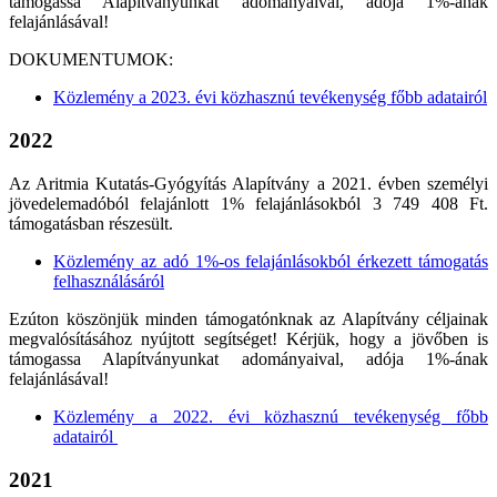
támogassa Alapítványunkat adományaival, adója 1%-ának
felajánlásával!
DOKUMENTUMOK:
Közlemény a 2023. évi közhasznú tevékenység főbb adatairól
2022
Az Aritmia Kutatás-Gyógyítás Alapítvány a 2021. évben személyi
jövedelemadóból felajánlott 1% felajánlásokból 3 749 408 Ft.
támogatásban részesült.
Közlemény az adó 1%-os felajánlásokból érkezett támogatás
felhasználásáról
Ezúton köszönjük minden támogatónknak az Alapítvány céljainak
megvalósításához nyújtott segítséget! Kérjük, hogy a jövőben is
támogassa Alapítványunkat adományaival, adója 1%-ának
felajánlásával!
Közlemény a 2022. évi közhasznú tevékenység főbb
adatairól
2021