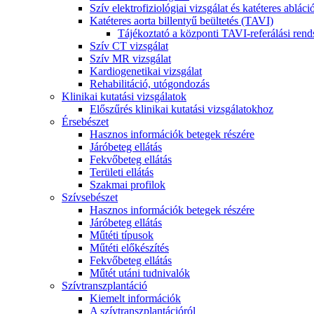
Szív elektrofiziológiai vizsgálat és katéteres abláci
Katéteres aorta billentyű beültetés (TAVI)
Tájékoztató a központi TAVI-referálási rend
Szív CT vizsgálat
Szív MR vizsgálat
Kardiogenetikai vizsgálat
Rehabilitáció, utógondozás
Klinikai kutatási vizsgálatok
Előszűrés klinikai kutatási vizsgálatokhoz
Érsebészet
Hasznos információk betegek részére
Járóbeteg ellátás
Fekvőbeteg ellátás
Területi ellátás
Szakmai profilok
Szívsebészet
Hasznos információk betegek részére
Járóbeteg ellátás
Műtéti típusok
Műtéti előkészítés
Fekvőbeteg ellátás
Műtét utáni tudnivalók
Szívtranszplantáció
Kiemelt információk
A szívtranszplantációról