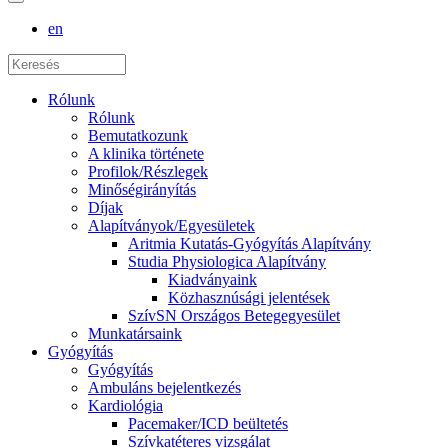
en
Rólunk
Rólunk
Bemutatkozunk
A klinika története
Profilok/Részlegek
Minőségirányítás
Díjak
Alapítványok/Egyesületek
Aritmia Kutatás-Gyógyítás Alapítvány
Studia Physiologica Alapítvány
Kiadványaink
Közhasznúsági jelentések
SzívSN Országos Betegegyesület
Munkatársaink
Gyógyítás
Gyógyítás
Ambuláns bejelentkezés
Kardiológia
Pacemaker/ICD beültetés
Szívkatéteres vizsgálat