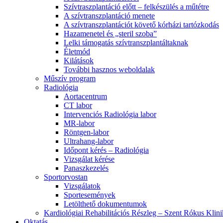
Szívtraszplantáció előtt – felkészülés a műtétre
A szívtranszplantáció menete
A szívtranszplantációt követő kórházi tartózkodás
Hazamenetel és „steril szoba”
Lelki támogatás szívtranszplantáltaknak
Életmód
Kilátások
További hasznos weboldalak
Műszív program
Radiológia
Aortacentrum
CT labor
Intervenciós Radiológia labor
MR-labor
Röntgen-labor
Ultrahang-labor
Időpont kérés – Radiológia
Vizsgálat kérése
Panaszkezelés
Sportorvostan
Vizsgálatok
Sportesemények
Letölthető dokumentumok
Kardiológiai Rehabilitációs Részleg – Szent Rókus Klin
Oktatás