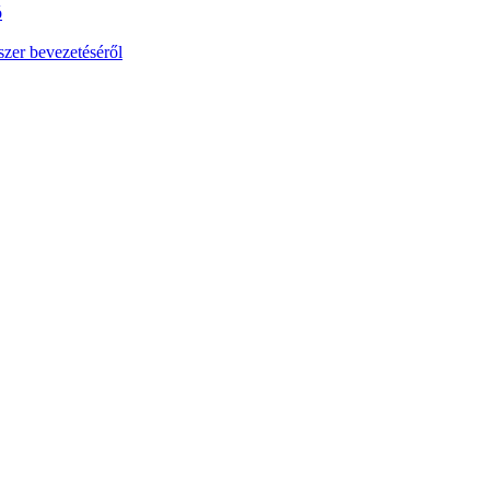
ó
szer bevezetéséről