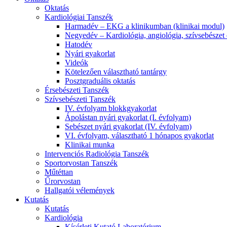
Oktatás
Kardiológiai Tanszék
Harmadév – EKG a klinikumban (klinikai modul)
Negyedév – Kardiológia, angiológia, szívsebészet 
Hatodév
Nyári gyakorlat
Videók
Kötelezően választható tantárgy
Posztgraduális oktatás
Érsebészeti Tanszék
Szívsebészeti Tanszék
IV. évfolyam blokkgyakorlat
Ápolástan nyári gyakorlat (I. évfolyam)
Sebészet nyári gyakorlat (IV. évfolyam)
VI. évfolyam, választható 1 hónapos gyakorlat
Klinikai munka
Intervenciós Radiológia Tanszék
Sportorvostan Tanszék
Műtéttan
Űrorvostan
Hallgatói vélemények
Kutatás
Kutatás
Kardiológia
Kísérleti Kutató Laboratórium